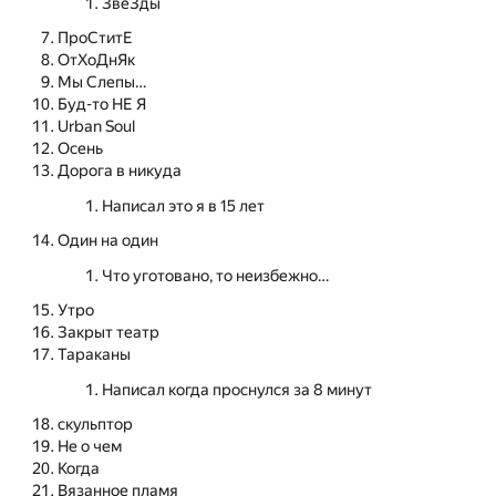
ЗвеЗды
ПроСтитЕ
ОтХоДнЯк
Мы Слепы…
Буд-то НЕ Я
Urban Soul
Осень
Дорога в никуда
Написал это я в 15 лет
Один на один
Что уготовано, то неизбежно…
Утро
Закрыт театр
Тараканы
Написал когда проснулся за 8 минут
скульптор
Не о чем
Когда
Вязанное пламя