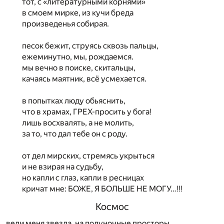
тот, с «литературными корнями»
в смоем мирке, из кучи бреда
произведенья собирая.
песок бежит, струясь сквозь пальцы,
ежеминутно, мы, рождаемся.
мы вечно в поиске, скитальцы,
качаясь маятник, всё усмехается.
в попытках люду обьяснить,
что в храмах, ГРЕХ-просить у бога!
лишь восхвалять, а не молить,
за то, что дал тебе он с роду.
от дел мирских, стремясь укрыться
и не взирая на судьбу,
но капли с глаз, капли в ресницах
кричат мне: БОЖЕ, Я БОЛЬШЕ НЕ МОГУ…!!!
Космос
веди меня звезда, на полуночные просторы