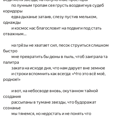
по лунным тропам сея грусть воздвигнув судеб
коридоры
едва дыханье затаив, слезу пустив мельком,
однажды
и космос нас благословит на подвиги под стать
отважным…
на грёзы не хватает сил, песок струиться слишком
быстро
мне превратить бы дюны в пыль, чтоб заиграла та
палитра
заката на исходе дня, что нам дарует вне земное
и строки вспомнить как всегда: «Что это всё моё,
родное!»
и вот, на небосводе вновь, окутанном тайной
создания
рассыпаны в тумане звезды, что будоражат
сознанье
мы тянемся, но недостать и не понять что