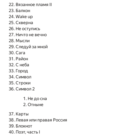
Вязанное пламя II
Балкон
Wake up
Скверна
Не оступись
Ничто не вечно
Мысли
Следуй за мной
Сага
Район
С неба
Город
Символ
Строки
Символ 2
Не до сна
Отныне
Карты
Левая или правая Россия
Блокнот
Поэт, часть I