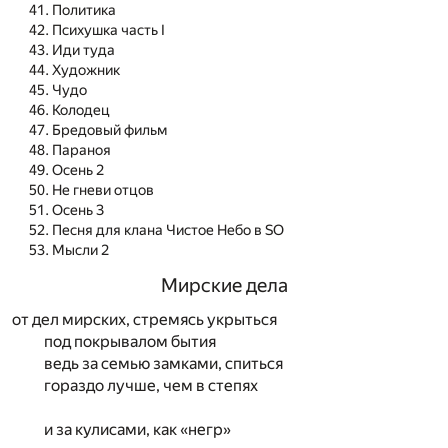
Политика
Психушка часть I
Иди туда
Художник
Чудо
Колодец
Бредовый фильм
Параноя
Осень 2
Не гневи отцов
Осень 3
Песня для клана Чистое Небо в SO
Мысли 2
Мирские дела
от дел мирских, стремясь укрыться
под покрывалом бытия
ведь за семью замками, спиться
гораздо лучше, чем в степях
и за кулисами, как «негр»