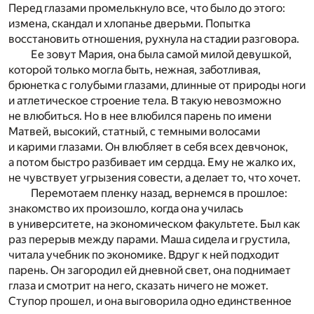
Перед глазами промелькнуло все, что было до этого:
измена, скандал и хлопанье дверьми. Попытка
восстановить отношения, рухнула на стадии разговора.
Ее зовут Мария, она была самой милой девушкой,
которой только могла быть, нежная, заботливая,
брюнетка с голубыми глазами, длинные от природы ноги
и атлетическое строение тела. В такую невозможно
не влюбиться. Но в нее влюбился парень по имени
Матвей, высокий, статный, с темными волосами
и карими глазами. Он влюбляет в себя всех девчонок,
а потом быстро разбивает им сердца. Ему не жалко их,
не чувствует угрызения совести, а делает то, что хочет.
Перемотаем пленку назад, вернемся в прошлое:
знакомство их произошло, когда она училась
в университете, на экономическом факультете. Был как
раз перерыв между парами. Маша сидела и грустила,
читала учебник по экономике. Вдруг к ней подходит
парень. Он загородил ей дневной свет, она поднимает
глаза и смотрит на него, сказать ничего не может.
Ступор прошел, и она выговорила одно единственное