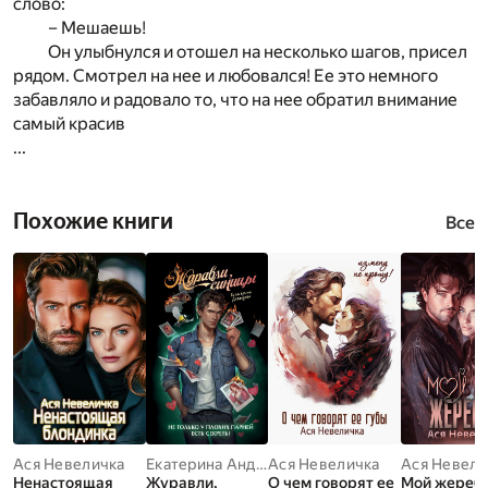
слово:
– Мешаешь!
Он улыбнулся и отошел на несколько шагов, присел
рядом. Смотрел на нее и любовался! Ее это немного
забавляло и радовало то, что на нее обратил внимание
самый красив
...
Похожие книги
Все
Ася Невеличка
Екатерина Андреевна Давыдова
Ася Невеличка
Ася Невели
Ненастоящая
Журавли,
О чем говорят ее
Мой жереб