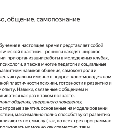
во, общение, самопознание
обучения в настоящее время представляет собой
гической практики. Тренинги находят широкое
ии, при организации работы в молодежных клубах,
психологи, а также многие педагоги и социальные
 развитием навыков общения, самоконтроля и
очень актуальны именно в подростково-молодежном
ной пластичности психики, готовности к развитию и
 опыту. Навыки, связанные с общением и
иваться как раз в таком возрасте.
нинг общения, уверенного поведения,
о игровые занятия, основанные на моделировании
ствии, максимально полно способствуют развитию
ликаются по смыслу (так, во всех трех программах
ользовать их можно как совместно, так и