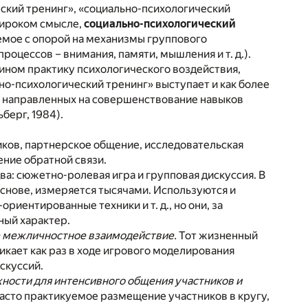
ский тренинг», «социально-психологический
широком смысле,
социально-психологический
емое с опорой на механизмы группового
роцессов – внимания, памяти, мышления и т. д.).
термином практику психологического воздействия,
но-психологический тренинг» выступает и как более
, направленных на совершенствование навыков
берг, 1984).
ников, партнерское общение, исследовательская
ние обратной связи.
а: сюжетно-ролевая игра и групповая дискуссия. В
снове, измеряется тысячами. Используются и
риентированные техники и т. д., но они, за
ный характер.
е межличностное взаимодействие.
Тот жизненный
икает как раз в ходе игрового моделирования
скуссий.
жности для интенсивного общения участников и
часто практикуемое размещение участников в кругу,