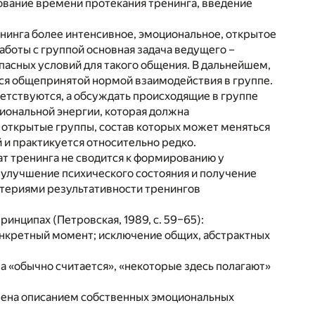
вание времени протекания тренинга, введение
нинга более интенсивное, эмоциональное, открытое
аботы с группой основная задача ведущего –
асных условий для такого общения. В дальнейшем,
тся общепринятой нормой взаимодействия в группе.
етствуются, а обсуждать происходящие в группе
циональной энергии, которая должна
е открытые группы, состав которых может меняться
й и практикуется относительно редко.
ат тренинга не сводится к формированию у
 улучшение психического состояния и получение
териями результативности тренингов
инципах (Петровская, 1989, с. 59–65):
конкретный момент; исключение общих, абстрактных
а «обычно считается», «некоторые здесь полагают»
амена описанием собственных эмоциональных