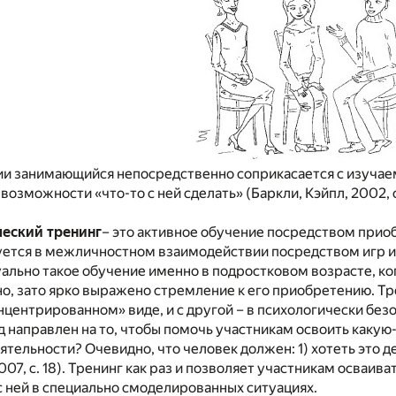
и занимающийся непосредственно соприкасается с изучаемо
возможности «что-то с ней сделать» (Баркли, Кэйпл, 2002,
еский тренинг
– это активное обучение посредством прио
ется в межличностном взаимодействии посредством игр и о
ально такое обучение именно в подростковом возрасте, ко
о, зато ярко выражено стремление к его приобретению. Тре
центрированном» виде, и с другой – в психологически без
д направлен на то, чтобы помочь участникам освоить какую
тельности? Очевидно, что человек должен: 1) хотеть это дела
2007, с. 18). Тренинг как раз и позволяет участникам осва
 ней в специально смоделированных ситуациях.