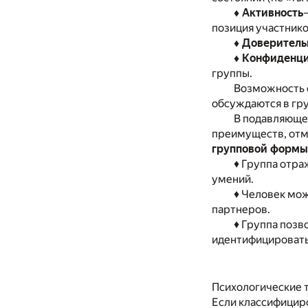
♦ Активность
позиция участнико
♦ Доверитель
♦ Конфиденци
группы.
Возможность с
обсуждаются в гру
В подавляющем
преимуществ, отме
групповой формы
♦ Группа отра
умений.
♦ Человек мож
партнеров.
♦ Группа позв
идентифицировать 
Психологические 
Если классифицир