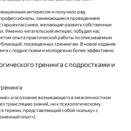
повышенным интересом и получило ряд
ко профессионалы, занимающиеся проведением
е старшеклассники, желающие развить собственные
л. Именно читательский интерес побудил нас
учетом опыта практической работы по описываемым
убликаций, посвященных тренингам. В новое издание
инги с подростками и молодежью более эффективно.
огического тренинга с подростками и
тренинга
ание» и осознание возникающего в межличностном
ез трансляцию знаний, ни к психологическому
ся термин, представляющий собой «кальку» с
зненный опыт»).