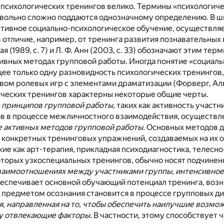
психологических тренингов велико. Термины «психологиче
овольно сложно поддаются однозначному определению. В 
ктивное социально-психологическое обучение, осуществля
 отличие, например, от тренинга развития познавательных п
кая (1989, с. 7) и Л. Ф. Анн (2003, с. 33) обозначают этим 
ивных методах групповой работы. Иногда понятие «социаль
щее только одну разновидность психологических тренингов
ом ролевых игр с элементами драматизации (Форверг, Аль
ических тренингов характерны некоторые общие черты.
 принципов групповой работы
, таких как активность участ
ов в процессе межличностного взаимодействия, осуществле
 активных методов групповой работы.
Основных методов дв
 конкретных тренинговых упражнений, создаваемых на их о
ие как арт-терапия, прикладная психодиагностика, телесно-о
торых узкоспециальных тренингов, обычно носят подчинен
взаимоотношениях между участниками группы, интенсивно
беспечивает основной обучающий потенциал тренинга, возн
 предметом осознания становится в процессе групповых ди
, направленная на то, чтобы обеспечить наилучшие возмо
у отвлекающие факторы.
В частности, этому способствует 