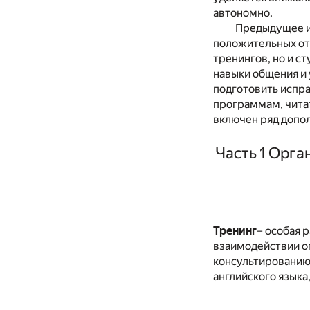
автономно.
Предыдущее и
положительных отз
тренингов, но и с
навыки общения и 
подготовить испра
программам, читат
включен ряд допо
Часть 1 Орг
Тренинг
– особая 
взаимодействии оп
консультированию 
английского языка