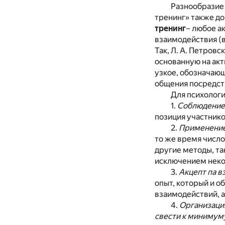
Разнообразие 
тренинг» также д
тренинг
– любое а
взаимодействия (в
Так, Л. А. Петровс
основанную на акт
узкое, обозначаю
общения посредств
Для психолог
1.
Соблюдение
позиция участник
2.
Применение
то же время число
другие методы, так
исключением неко
3.
Акцепт па 
опыт, который и о
взаимодействий, а
4.
Организация
свести к минимум