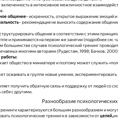
– включенность в интенсивное межличностное взаимодейст
в.
ное общение
– искренность, открытое выражение эмоций и 
альность
– рекомендация не выносить содержание общения
труктурировать общение в соответствии с этими принцип
ппе и принимаются на первом же занятии (подробнее см. ча
 большинстве случаев психологический тренинг проводитс
чаемых многими авторами (Рудестам, 1998; Бачков, 2000)
 работы:
жает общество в миниатюре и поэтому может служить «пол
ет осваивать в группе новые умения, экспериментировать
оляет получить обратную связь и поддержку от людей со с
себя с другими.
Разнообразие психологических
тренинги характеризуются большим разнообразием и могу
овать психологические тренинги в зависимости от
целей,
их