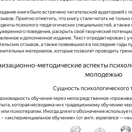
здание книги было встречено читательской аудиторией с 
ывов. Приятно отметить, что книгу стали читать не толь
туденты психолого-педагогических специальностей, а такж
уверенного поведения, раскрыть свой творческий потенциа
вленное и дополненное издание. Текст отредактирован с 
ельских отзывов, а также появившихся в последние годы п
лнительных материалов, которые позволят проводить трен
анизационно-методические аспекты психол
молодежью
Сущность психологического 
разновидность обучения через непосредственное «прожив
ыта, которая несводима ни к традиционному обучению чер
или психотерапии. Иногда для его обозначения использует
, – «экспериенциальное обучение» (от англ.
experience —
«жи