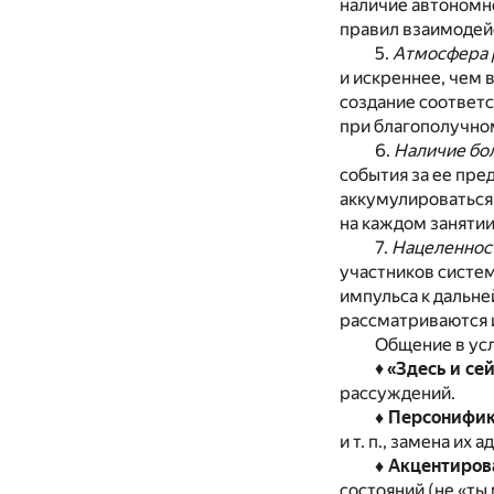
наличие автономн
правил взаимодей
5.
Атмосфера 
и искреннее, чем 
создание соответ
при благополучном
6.
Наличие бол
события за ее пре
аккумулироваться 
на каждом занятии
7.
Нацеленност
участников систем
импульса к дальн
рассматриваются 
Общение в усл
♦
«Здесь и се
рассуждений.
♦ Персонифи
и т. п., замена их 
♦ Акцентиров
состояний (не «ты 