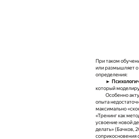
При таком обучени
или размышляет о 
определения:
► Психологич
который моделиру
Особенно акту
опыта недостаточн
максимально «скон
«Тренинг как мето
усвоение новой дея
делать» (Бачков, 
соприкосновения с