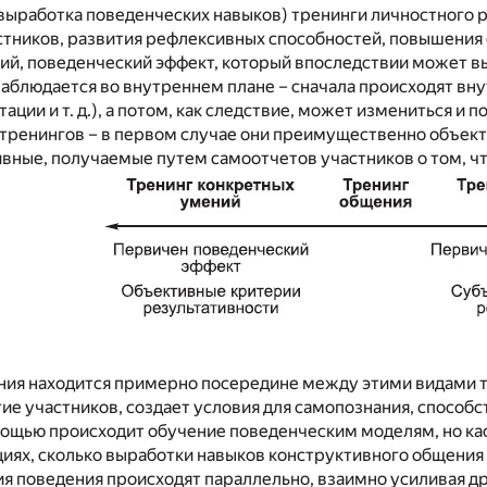
 выработка поведенческих навыков) тренинги личностного ро
тников, развития рефлексивных способностей, повышения 
ий, поведенческий эффект, который впоследствии может вы
аблюдается во внутреннем плане – сначала происходят вн
ации и т. д.), а потом, как следствие, может измениться и
 тренингов – в первом случае они преимущественно объект
вные, получаемые путем самоотчетов участников о том, чт
ия находится примерно посередине между этими видами т
ие участников, создает условия для самопознания, способ
мощью происходит обучение поведенческим моделям, но кас
иях, сколько выработки навыков конструктивного общения
я поведения происходят параллельно, взаимно усиливая д