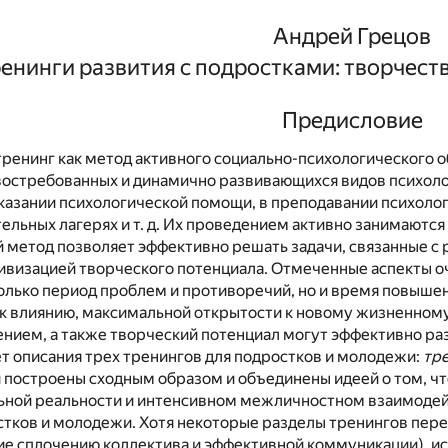
Андрей Грецов
енинги развития с подростками: творчест
Предисловие
ренинг как метод активного социально-психологического 
 востребованных и динамично развивающихся видов психоло
азании психологической помощи, в преподавании психолог
ельных лагерях и т. д. Их проведением активно занимаются 
 метод позволяет эффективно решать задачи, связанные с
тивизацией творческого потенциала. Отмеченные аспекты 
только период проблем и противоречий, но и время повышен
к влиянию, максимальной открытости к новому жизненному
ием, а также творческий потенциал могут эффективно разв
т описания трех тренингов для подростков и молодежи:
тре
 построены сходным образом и объединены идеей о том, чт
ьной реальности и интенсивном межличностном взаимодей
тков и молодежи. Хотя некоторые разделы тренингов перек
е сплочению коллектива и эффективной коммуникации), исп