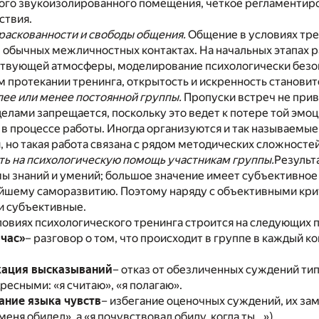
ого звукоизолированного помещения, четкое регламентиро
ствия.
раскованности и свободы общения.
Общение в условиях тре
в обычных межличностных контактах. На начальных этапах р
ствующей атмосферы, моделирование психологически безоп
 протекании тренинга, открытость и искренность станови
ее или менее постоянной группы.
Пропуски встреч не прив
делами запрещается, поскольку это ведет к потере той эмо
в процессе работы. Иногда организуются и так называемы
, но такая работа связана с рядом методических сложносте
ь на психологическую помощь участникам группы.
Результ
ы знаний и умений; большое значение имеет субъективное
ейшему саморазвитию. Поэтому наряду с объективными кри
и субъективные.
овиях психологического тренинга строится на следующих пр
йчас»
– разговор о том, что происходит в группе в каждый 
кация высказываний
– отказ от обезличенных суждений тип
адресными: «я считаю», «я полагаю».
ание языка чувств
– избегание оценочных суждений, их з
меня обидел», а «я почувствовал обиду, когда ты…»).