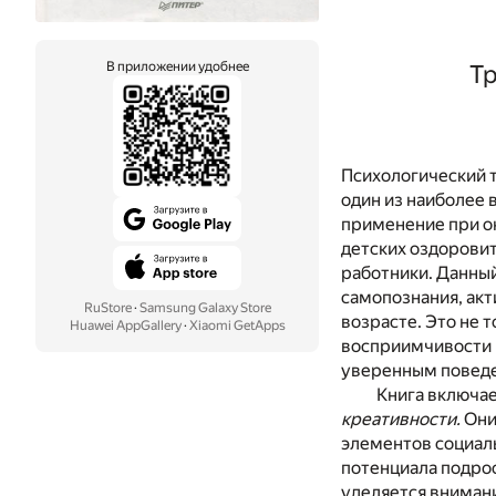
В приложении удобнее
Тр
Психологический т
один из наиболее
применение при ок
детских оздоровит
работники. Данный
самопознания, ак
RuStore
·
Samsung Galaxy Store
возрасте. Это не 
Huawei AppGallery
·
Xiaomi GetApps
восприимчивости 
уверенным поведен
Книга включае
креативности.
Они
элементов социал
потенциала подрос
уделяется внимани