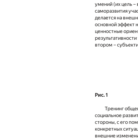
умений (их цель –
саморазвития учас
делается на внешн
основной эффект н
ценностные ориент
результативности
втором – субъекти
Рис. 1
Тренинг общен
социальное развит
стороны, с его по
конкретных ситуац
внешние изменени