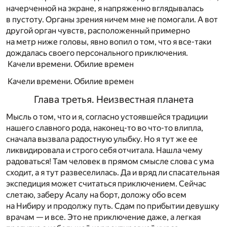
начерченной на экране, я напряженно вглядывалась
в пустоту. Органы зрения ничем мне не помогали. А вот
другой орган чувств, расположенный примерно
на метр ниже головы, явно вопил о том, что я все-таки
дождалась своего персонального приключения.
Качели времени. Обилие времен
Качели времени. Обилие времен
Глава третья. Неизвестная планета
Мысль о том, что и я, согласно устоявшейся традиции
нашего славного рода, наконец-то во что-то влипла,
сначала вызвала радостную улыбку. Но я тут же ее
ликвидировала и строго себя отчитала. Нашла чему
радоваться! Там человек в прямом смысле слова с ума
сходит, а я тут развеселилась. Да и вряд ли спасательная
экспедиция может считаться приключением. Сейчас
слетаю, заберу Асалу на борт, доложу обо всем
на Нибиру и продолжу путь. Сдам по прибытии девушку
врачам — и все. Это не приключение даже, а легкая