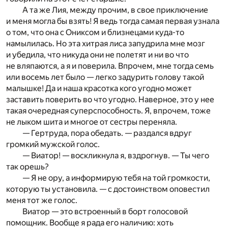
А та же Лия, между прочим, в свое приключение
и меня могла бы взять! Я ведь тогда самая первая узнала
о том, что она с Ониксом и близнецами куда-то
намылилась. Но эта хитрая лиса запудрила мне мозг
и убедила, что никуда они не полетят и ни во что
не вляпаются, а я и поверила. Впрочем, мне тогда семь
или восемь лет было — легко задурить голову такой
малышке! Да и наша красотка кого угодно может
заставить поверить во что угодно. Наверное, это у нее
такая очередная суперспособность. Я, впрочем, тоже
не лыком шита и многое от сестры переняла.
— Гертруда, пора обедать. — раздался вдруг
громкий мужской голос.
— Виатор! — воскликнула я, вздрогнув. — Ты чего
так орешь?
— Я не ору, а информирую тебя на той громкости,
которую ты установила. — с достоинством оповестил
меня тот же голос.
Виатор — это встроенный в борт голосовой
помощник. Вообще я рада его наличию: хоть