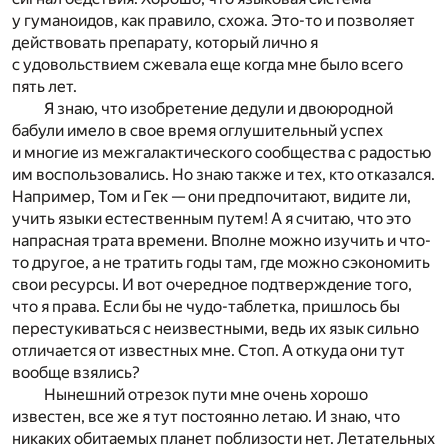
у гуманоидов, как правило, схожа. Это-то и позволяет
действовать препарату, который лично я
с удовольствием сжевала еще когда мне было всего
пять лет.
Я знаю, что изобретение дедули и двоюродной
бабули имело в свое время оглушительный успех
и многие из межгалактического сообщества с радостью
им воспользовались. Но знаю также и тех, кто отказался.
Например, Том и Гек — они предпочитают, видите ли,
учить языки естественным путем! А я считаю, что это
напрасная трата времени. Вполне можно изучить и что-
то другое, а не тратить годы там, где можно сэкономить
свои ресурсы. И вот очередное подтверждение того,
что я права. Если бы не чудо-таблетка, пришлось бы
перестукиваться с неизвестными, ведь их язык сильно
отличается от известных мне. Стоп. А откуда они тут
вообще взялись?
Нынешний отрезок пути мне очень хорошо
известен, все же я тут постоянно летаю. И знаю, что
никаких обитаемых планет поблизости нет. Летательных