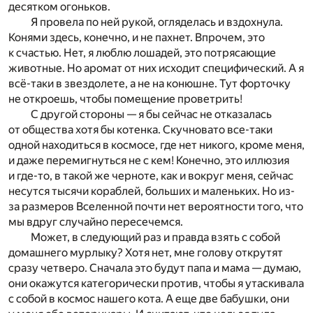
десятком огоньков.
Я провела по ней рукой, огляделась и вздохнула.
Конями здесь, конечно, и не пахнет. Впрочем, это
к счастью. Нет, я люблю лошадей, это потрясающие
животные. Но аромат от них исходит специфический. А я
всё-таки в звездолете, а не на конюшне. Тут форточку
не откроешь, чтобы помещение проветрить!
С другой стороны — я бы сейчас не отказалась
от общества хотя бы котенка. Скучновато все-таки
одной находиться в космосе, где нет никого, кроме меня,
и даже перемигнуться не с кем! Конечно, это иллюзия
и где-то, в такой же черноте, как и вокруг меня, сейчас
несутся тысячи кораблей, больших и маленьких. Но из-
за размеров Вселенной почти нет вероятности того, что
мы вдруг случайно пересечемся.
Может, в следующий раз и правда взять с собой
домашнего мурлыку? Хотя нет, мне голову открутят
сразу четверо. Сначала это будут папа и мама — думаю,
они окажутся категорически против, чтобы я утаскивала
с собой в космос нашего кота. А еще две бабушки, они