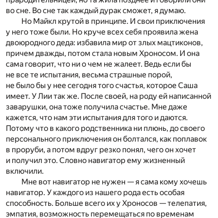
во сне. Во сне так каждый дурак сможет, я думаю.
Но Майкл крутой в принципе. И свои приключения
у него тоже были. Но круче всех себя проявила жена
двоюродного деда: избавила мир от злых мацтиконов,
причем дважды, потом стала новым Хроносом. И она
сама говорит, что ни о чем не жалеет. Ведь если бы
не все те испытания, весьма страшные порой,
не было бы у нее сегодня того счастья, которое Саша
имеет. У Лии так же. После своей, на роду ей написанной
заварушки, она тоже получила счастье. Мне даже
кажется, что нам эти испытания для того и даются.
Потому что в какого родственника ни плюнь, до своего
персонального приключения он болтался, как поплавок
в проруби, а потом вдруг резко понял, чего он хочет
и получил это. Словно навигатор ему жизненный
включили.
Мне вот навигатор не нужен — я сама кому хочешь
навигатор. У каждого из нашего рода есть особая
способность. Больше всего их у Хроносов — телепатия,
эмпатия, возможность перемещаться по временам