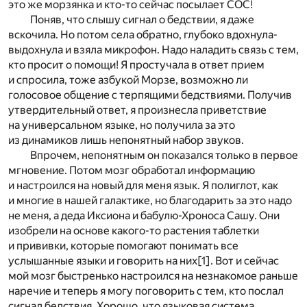
это же морзянка и кто-то сейчас посылает СОС!
Поняв, что слышу сигнал о бедствии, я даже
вскочила. Но потом села обратно, глубоко вдохнула-
выдохнула и взяла микрофон. Надо наладить связь с тем,
кто просит о помощи! Я простучала в ответ прием
и спросила, тоже азбукой Морзе, возможно ли
голосовое общение с терпящими бедствиями. Получив
утвердительный ответ, я произнесла приветствие
на универсальном языке, но получила за это
из динамиков лишь непонятный набор звуков.
Впрочем, непонятным он показался только в первое
мгновение. Потом мозг обработал информацию
и настроился на новый для меня язык. Я полиглот, как
и многие в нашей галактике, но благодарить за это надо
не меня, а деда Иксиона и бабулю-Хроноса Сашу. Они
изобрели на основе какого-то растения таблетки
и прививки, которые помогают понимать все
услышанные языки и говорить на них
[1]
. Вот и сейчас
мой мозг быстренько настроился на незнакомое раньше
наречие и теперь я могу поговорить с тем, кто послал
сигнал бедствия. Хорошо, что языковая система