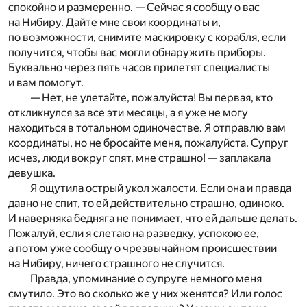
спокойно и размеренно. — Сейчас я сообщу о вас
на Нибиру. Дайте мне свои координаты и,
по возможности, снимите маскировку с корабля, если
получится, чтобы вас могли обнаружить приборы.
Буквально через пять часов прилетят специалисты
и вам помогут.
— Нет, не улетайте, пожалуйста! Вы первая, кто
откликнулся за все эти месяцы, а я уже не могу
находиться в тотальном одиночестве. Я отправлю вам
координаты, но не бросайте меня, пожалуйста. Супруг
исчез, люди вокруг спят, мне страшно! — заплакала
девушка.
Я ощутила острый укол жалости. Если она и правда
давно не спит, то ей действительно страшно, одиноко.
И наверняка бедняга не понимает, что ей дальше делать.
Пожалуй, если я слетаю на разведку, успокою ее,
а потом уже сообщу о чрезвычайном происшествии
на Нибиру, ничего страшного не случится.
Правда, упоминание о супруге немного меня
смутило. Это во сколько же у них женятся? Или голос