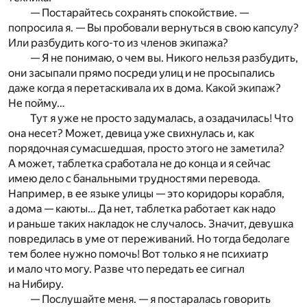
— Постарайтесь сохранять спокойствие. —
попросила я. — Вы пробовали вернуться в свою капсулу?
Или разбудить кого-то из членов экипажа?
— Я не понимаю, о чем вы. Никого нельзя разбудить,
они засыпали прямо посреди улиц и не просыпались
даже когда я перетаскивала их в дома. Какой экипаж?
Не пойму…
Тут я уже не просто задумалась, а озадачилась! Что
она несет? Может, девица уже свихнулась и, как
порядочная сумасшедшая, просто этого не заметила?
А может, таблетка сработала не до конца и я сейчас
имею дело с банальными трудностями перевода.
Например, в ее языке улицы — это коридоры корабля,
а дома — каюты… Да нет, таблетка работает как надо
и раньше таких накладок не случалось. Значит, девушка
повредилась в уме от переживаний. Но тогда бедолаге
тем более нужно помочь! Вот только я не психиатр
и мало что могу. Разве что передать ее сигнал
на Нибиру.
— Послушайте меня. — я постаралась говорить