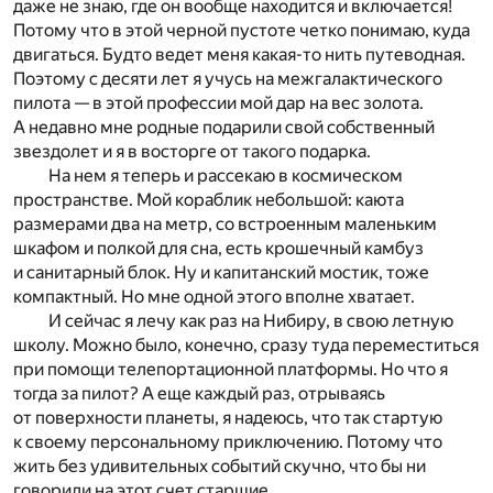
даже не знаю, где он вообще находится и включается!
Потому что в этой черной пустоте четко понимаю, куда
двигаться. Будто ведет меня какая-то нить путеводная.
Поэтому с десяти лет я учусь на межгалактического
пилота — в этой профессии мой дар на вес золота.
А недавно мне родные подарили свой собственный
звездолет и я в восторге от такого подарка.
На нем я теперь и рассекаю в космическом
пространстве. Мой кораблик небольшой: каюта
размерами два на метр, со встроенным маленьким
шкафом и полкой для сна, есть крошечный камбуз
и санитарный блок. Ну и капитанский мостик, тоже
компактный. Но мне одной этого вполне хватает.
И сейчас я лечу как раз на Нибиру, в свою летную
школу. Можно было, конечно, сразу туда переместиться
при помощи телепортационной платформы. Но что я
тогда за пилот? А еще каждый раз, отрываясь
от поверхности планеты, я надеюсь, что так стартую
к своему персональному приключению. Потому что
жить без удивительных событий скучно, что бы ни
говорили на этот счет старшие.