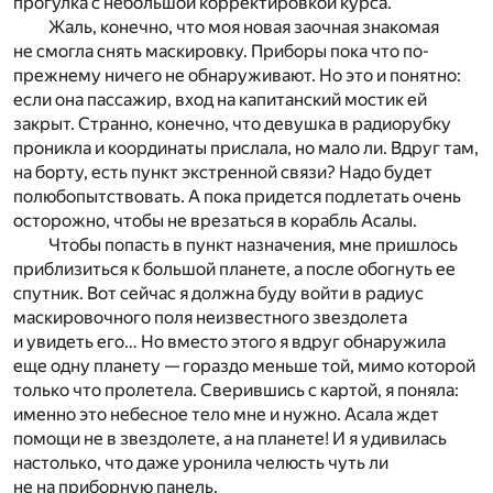
прогулка с небольшой корректировкой курса.
Жаль, конечно, что моя новая заочная знакомая
не смогла снять маскировку. Приборы пока что по-
прежнему ничего не обнаруживают. Но это и понятно:
если она пассажир, вход на капитанский мостик ей
закрыт. Странно, конечно, что девушка в радиорубку
проникла и координаты прислала, но мало ли. Вдруг там,
на борту, есть пункт экстренной связи? Надо будет
полюбопытствовать. А пока придется подлетать очень
осторожно, чтобы не врезаться в корабль Асалы.
Чтобы попасть в пункт назначения, мне пришлось
приблизиться к большой планете, а после обогнуть ее
спутник. Вот сейчас я должна буду войти в радиус
маскировочного поля неизвестного звездолета
и увидеть его… Но вместо этого я вдруг обнаружила
еще одну планету — гораздо меньше той, мимо которой
только что пролетела. Сверившись с картой, я поняла:
именно это небесное тело мне и нужно. Асала ждет
помощи не в звездолете, а на планете! И я удивилась
настолько, что даже уронила челюсть чуть ли
не на приборную панель.