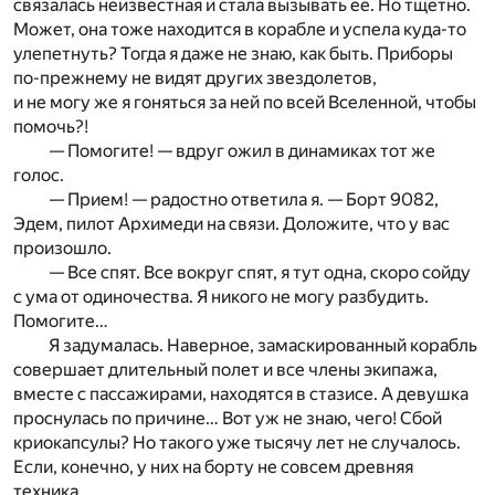
связалась неизвестная и стала вызывать ее. Но тщетно.
Может, она тоже находится в корабле и успела куда-то
улепетнуть? Тогда я даже не знаю, как быть. Приборы
по-прежнему не видят других звездолетов,
и не могу же я гоняться за ней по всей Вселенной, чтобы
помочь?!
— Помогите! — вдруг ожил в динамиках тот же
голос.
— Прием! — радостно ответила я. — Борт 9082,
Эдем, пилот Архимеди на связи. Доложите, что у вас
произошло.
— Все спят. Все вокруг спят, я тут одна, скоро сойду
с ума от одиночества. Я никого не могу разбудить.
Помогите…
Я задумалась. Наверное, замаскированный корабль
совершает длительный полет и все члены экипажа,
вместе с пассажирами, находятся в стазисе. А девушка
проснулась по причине… Вот уж не знаю, чего! Сбой
криокапсулы? Но такого уже тысячу лет не случалось.
Если, конечно, у них на борту не совсем древняя
техника.