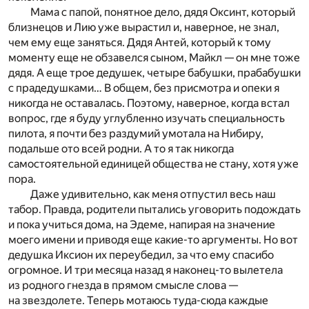
Мама с папой, понятное дело, дядя Оксинт, который
близнецов и Лию уже вырастил и, наверное, не знал,
чем ему еще заняться. Дядя Антей, который к тому
моменту еще не обзавелся сыном, Майкл — он мне тоже
дядя. А еще трое дедушек, четыре бабушки, прабабушки
с прадедушками… В общем, без присмотра и опеки я
никогда не оставалась. Поэтому, наверное, когда встал
вопрос, где я буду углубленно изучать специальность
пилота, я почти без раздумий умотала на Нибиру,
подальше ото всей родни. А то я так никогда
самостоятельной единицей общества не стану, хотя уже
пора.
Даже удивительно, как меня отпустил весь наш
табор. Правда, родители пытались уговорить подождать
и пока учиться дома, на Эдеме, напирая на значение
моего имени и приводя еще какие-то аргументы. Но вот
дедушка Иксион их переубедил, за что ему спасибо
огромное. И три месяца назад я наконец-то вылетела
из родного гнезда в прямом смысле слова —
на звездолете. Теперь мотаюсь туда-сюда каждые