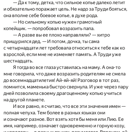
— Да к тому, детка, что сильное копье далеко летит
и обязательно поражает цель. Не надо за Труди бояться,
она вполне себе боевое копье, в духе рода.
— Но сильному копью нужен грамотный
копейщик. — попробовал возразить папа.
— А разве вы ее плохо направляли? — хитро
прищурился дед. — И потом, дочка, ты сама
с четырнадцати лет требовала относиться к тебе как ко
взрослой, если мне не изменяет память. А Труди уже
шестнадцать.
Я тогда во все глаза уставилась на маму. А она-то
мне говорила, что даже возразить родителям не смела
до восемнадцатилетия! Ай-яй-яй! Разговор в тот раз,
помнится, маменька быстро свернула. И уже через пару
дней позволила своему драгоценному копью учиться
на другой планете.
И все равно, я считаю, что все эти значения имен —
полная чепуха. Тем более в разных языках они
и означают разное. Вот взять хотя бы меня или Лию. Ее
имя, например, означает одновременно и горную козу,