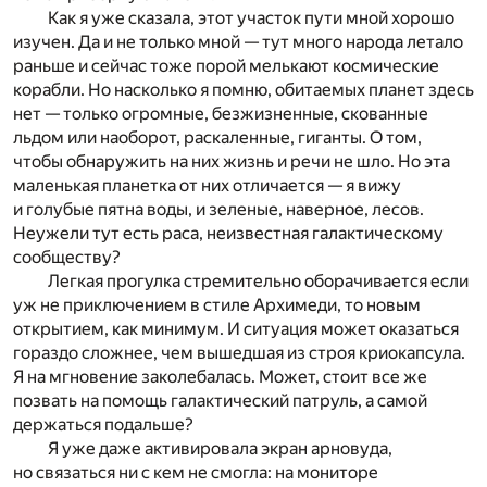
Как я уже сказала, этот участок пути мной хорошо
изучен. Да и не только мной — тут много народа летало
раньше и сейчас тоже порой мелькают космические
корабли. Но насколько я помню, обитаемых планет здесь
нет — только огромные, безжизненные, скованные
льдом или наоборот, раскаленные, гиганты. О том,
чтобы обнаружить на них жизнь и речи не шло. Но эта
маленькая планетка от них отличается — я вижу
и голубые пятна воды, и зеленые, наверное, лесов.
Неужели тут есть раса, неизвестная галактическому
сообществу?
Легкая прогулка стремительно оборачивается если
уж не приключением в стиле Архимеди, то новым
открытием, как минимум. И ситуация может оказаться
гораздо сложнее, чем вышедшая из строя криокапсула.
Я на мгновение заколебалась. Может, стоит все же
позвать на помощь галактический патруль, а самой
держаться подальше?
Я уже даже активировала экран арновуда,
но связаться ни с кем не смогла: на мониторе