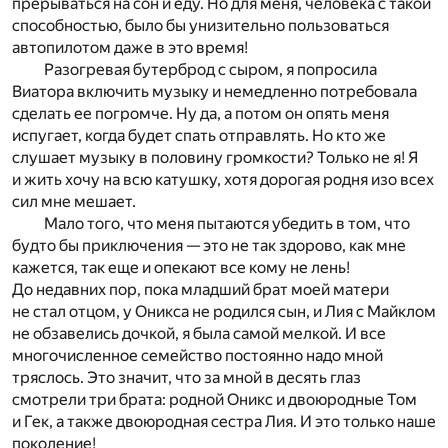
прерываться на сон и еду. Но для меня, человека с такой
способностью, было бы унизительно пользоваться
автопилотом даже в это время!
Разогревая бутерброд с сыром, я попросила
Виатора включить музыку и немедленно потребовала
сделать ее погромче. Ну да, а потом он опять меня
испугает, когда будет спать отправлять. Но кто же
слушает музыку в половину громкости? Только не я! Я
и жить хочу на всю катушку, хотя дорогая родня изо всех
сил мне мешает.
Мало того, что меня пытаются убедить в том, что
будто бы приключения — это не так здорово, как мне
кажется, так еще и опекают все кому не лень!
До недавних пор, пока младший брат моей матери
не стал отцом, у Оникса не родился сын, и Лия с Майклом
не обзавелись дочкой, я была самой мелкой. И все
многочисленное семейство постоянно надо мной
тряслось. Это значит, что за мной в десять глаз
смотрели три брата: родной Оникс и двоюродные Том
и Гек, а также двоюродная сестра Лия. И это только наше
поколение!