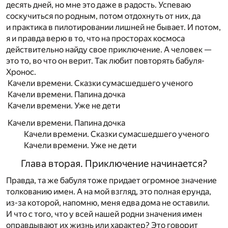
десять дней, но мне это даже в радость. Успеваю
соскучиться по родным, потом отдохнуть от них, да
и практика в пилотировании лишней не бывает. И потом,
я и правда верю в то, что на просторах космоса
действительно найду свое приключение. А человек —
это то, во что он верит. Так любит повторять бабуля-
Хронос.
Качели времени. Сказки сумасшедшего ученого
Качели времени. Папина дочка
Качели времени. Уже не дети
Качели времени. Папина дочка
Качели времени. Сказки сумасшедшего ученого
Качели времени. Уже не дети
Глава вторая. Приключение начинается?
Правда, та же бабуля тоже придает огромное значение
толкованию имен. А на мой взгляд, это полная ерунда,
из-за которой, напомню, меня едва дома не оставили.
И что с того, что у всей нашей родни значения имен
оправдывают их жизнь или характер? Это говорит