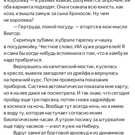
и королеву — в разных языках, разумеется. Впрочем, ей
оба варианта подходят. Она и скакала всю юность, как
коза, и вышла замуж за сына Хроносов. Ну чем
не королева?
— Гертруда, помой посуду. — вторгся в мои мысли
Виатор.
Скрипнув зубами, я убрала тарелку и чашку
в посудомойку. Честное слово, ИИ хуже родителей! Я
и сама бы когда-нибудь вспомнила о том, что в камбузе
надо прибраться.
Вернувшись на капитанский мостик, я уселась
в кресло, вывела звездолет из дрейфа и вернулась
на прежний курс. Потом проверила показания
приборов. Система автоматически показала мне карту,
но я на нее даже не посмотрела. И так знаю, что сегодня
пройду еще три парсека, потом снова задрейфую
в космосе на ночь. Вообще тут всегда ночь, но я имею
в виду ту, которая наступает согласно моим
биологическим часам. А утром посижу за штурвалом
еще пару часиков — и вот я уже на Нибиру.
Вдруг замигал бортовой арновуд и из динамиков