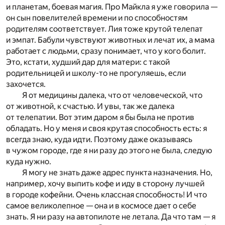
и планетам, боевая магия. Про Майкла я уже говорила —
он сын повелителей времени и по способностям
родителям соответствует. Лия тоже крутой телепат
и эмпат. Бабули чувствуют животных и лечат их, а мама
работает с людьми, сразу понимает, что у кого болит.
Это, кстати, худший дар для матери: с такой
родительницей и школу-то не прогуляешь, если
захочется.
Я от медицины далека, что от человеческой, что
от животной, к счастью. И увы, так же далека
от телепатии. Вот этим даром я бы была не против
обладать. Но у меня и своя крутая способность есть: я
всегда знаю, куда идти. Поэтому даже оказываясь
в чужом городе, где я ни разу до этого не была, следую
куда нужно.
Я могу не знать даже адрес пункта назначения. Но,
например, хочу выпить кофе и иду в сторону лучшей
в городе кофейни. Очень классная способность! И что
самое великолепное — она и в космосе дает о себе
знать. Я ни разу на автопилоте не летала. Да что там — я