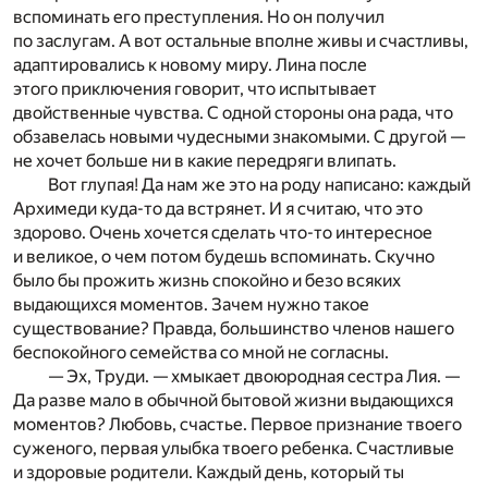
вспоминать его преступления. Но он получил
по заслугам. А вот остальные вполне живы и счастливы,
адаптировались к новому миру. Лина после
этого приключения говорит, что испытывает
двойственные чувства. С одной стороны она рада, что
обзавелась новыми чудесными знакомыми. С другой —
не хочет больше ни в какие передряги влипать.
Вот глупая! Да нам же это на роду написано: каждый
Архимеди куда-то да встрянет. И я считаю, что это
здорово. Очень хочется сделать что-то интересное
и великое, о чем потом будешь вспоминать. Скучно
было бы прожить жизнь спокойно и безо всяких
выдающихся моментов. Зачем нужно такое
существование? Правда, большинство членов нашего
беспокойного семейства со мной не согласны.
— Эх, Труди. — хмыкает двоюродная сестра Лия. —
Да разве мало в обычной бытовой жизни выдающихся
моментов? Любовь, счастье. Первое признание твоего
суженого, первая улыбка твоего ребенка. Счастливые
и здоровые родители. Каждый день, который ты