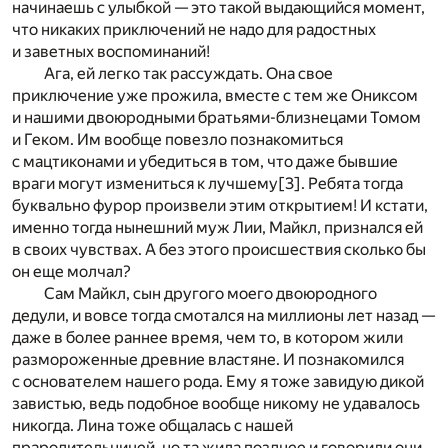
начинаешь с улыбкой — это такой выдающийся момент,
что никаких приключений не надо для радостных
и заветных воспоминаний!
Ага, ей легко так рассуждать. Она свое
приключение уже прожила, вместе с тем же Ониксом
и нашими двоюродными братьями-близнецами Томом
и Геком. Им вообще повезло познакомиться
с мацтиконами и убедиться в том, что даже бывшие
враги могут измениться к лучшему
[3]
. Ребята тогда
буквально фурор произвели этим открытием! И кстати,
именно тогда нынешний муж Лии, Майкл, признался ей
в своих чувствах. А без этого происшествия сколько бы
он еще молчал?
Сам Майкл, сын другого моего двоюродного
дедули, и вовсе тогда смотался на миллионы лет назад —
даже в более раннее время, чем то, в котором жили
размороженные древние властяне. И познакомился
с основателем нашего рода. Ему я тоже завидую дикой
завистью, ведь подобное вообще никому не удавалось
никогда. Лина тоже общалась с нашей
прародительницей, но та жила позднее и говорили они