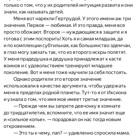
только о том, что у их родителей интуиция развита и они
знали, как называть детей.
Меня вот нарекли Гертрудой. У этого имени аж три
значения. Первое — любимая. И это правда, меня все
просто обожают. Второе — нуждающаяся в защите и я
готова с этим поспорить! Хоть я и самая младшая, да
и по комплекции субтильная, как большинство эдемчан,
в глаз могу заехать так, что из второго искры полетят.
У меня прадедушка и дедушка принадлежат к касте
воинов и с удовольствием тренируют младшее
поколение. Вот и меня тоже научили за себя постоять.
Однако родители это второе значение
использовали в качестве аргумента, чтобы удержать
меня в пределах родной планеты. Тут-то я от Иксиона
и узнала о том, что имя мое имеет третье значение.
— Прежде чем вы запрете девчонку в комнате
до тридцатилетия, вспомните, что ее имя значит еще
и «сильное копье». — порадовал он нас тогда новым
откровением.
— Это ты к чему, пап? — удивленно спросила мама.