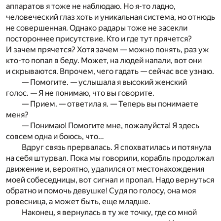
аппаратов я тоже не наблюдаю. Но я-то ладно,
человеческий глаз хоть и уникальная система, но отнюдь
не совершенная. Однако радары тоже не засекли
постороннее присутствие. Кто и где тут прячется?
И зачем прячется? Хотя зачем — можно понять, раз уж
кто-то попал в беду. Может, на людей напали, вот они
и скрываются. Впрочем, чего гадать — сейчас все узнаю.
— Помогите. — услышала я высокий женский
голос. — Я не понимаю, что вы говорите.
— Прием. — ответила я. — Теперь вы понимаете
меня?
— Понимаю! Помогите мне, пожалуйста! Я здесь
совсем одна и боюсь, что…
Вдруг связь прервалась. Я спохватилась и потянула
на себя штурвал. Пока мы говорили, корабль продолжал
движение и, вероятно, удалился от местонахождения
моей собеседницы, вот сигнал и пропал. Надо вернуться
обратно и помочь девушке! Судя по голосу, она моя
ровесница, а может быть, еще младше.
Наконец, я вернулась в ту же точку, где со мной