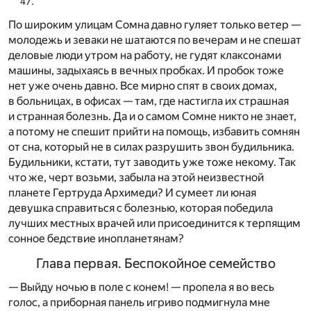
По широким улицам Сомна давно гуляет только ветер —
молодежь и зеваки не шатаются по вечерам и не спешат
деловые люди утром на работу, не гудят клаксонами
машины, задыхаясь в вечных пробках. И пробок тоже
нет уже очень давно. Все мирно спят в своих домах,
в больницах, в офисах — там, где настигла их страшная
и странная болезнь. Да и о самом Сомне никто не знает,
а потому не спешит прийти на помощь, избавить сомнян
от сна, который не в силах разрушить звон будильника.
Будильники, кстати, тут заводить уже тоже некому. Так
что же, черт возьми, забыла на этой неизвестной
планете Гертруда Архимеди? И сумеет ли юная
девушка справиться с болезнью, которая победила
лучших местных врачей или присоединится к терпящим
сонное бедствие инопланетянам?
Глава первая. Беспокойное семейство
— Выйду ночью в поле с конем! — пропела я во весь
голос, а приборная панель игриво подмигнула мне