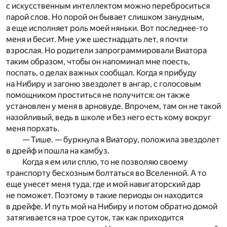
с искусственным интеллектом можно переброситься
парой слов. Но порой он бывает слишком занудным,
а еще исполняет роль моей няньки. Вот последнее-то
меня и бесит. Мне уже шестнадцать лет, я почти
взрослая. Но родители запрограммировали Виатора
таким образом, чтобы он напоминал мне поесть,
поспать, о делах важных сообщал. Когда я прибуду
на Нибиру и загоню звездолет в ангар, с голосовым
помощником проститься не получится: он также
установлен у меня в арновуде. Впрочем, там он не такой
назойливый, ведь в школе и без него есть кому вокруг
меня порхать.
— Тише. — буркнула я Виатору, положила звездолет
в дрейф и пошла на камбуз.
Когда я ем или сплю, то не позволяю своему
транспорту бесхозным болтаться во Вселенной. А то
еще унесет меня туда, где и мой навигаторский дар
не поможет. Поэтому в такие периоды он находится
в дрейфе. И путь мой на Нибиру и потом обратно домой
затягивается на трое суток, так как приходится