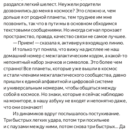
раздался легкий шелест. Неужели родители
дозвонились до меня в космосе? Это сложно и, чем
дольше я от родной планеты, тем труднее им мне
позвонить, так что в пути мы в основном обходимся
текстовыми сообщениями. Но иногда сигнал пронзает
пространство, правда, качество связи не самое лучшее.
— Прием! — сказала я, активируя входящую линию.
И только тут поняла, что вижу на дисплее не наш
домашний номер с межгалактическим кодом, а какой-то
непонятный набор значков и символов. Это более чем
странно! Все планеты, которые уже вышли в космос
и стали членами межгалактического сообщества, давно
пришли к единой алфавитной и цифровой системе
и универсальным номерам, чтобы общаться между
собой в космосе. Но знаки, которые я сейчас наблюдаю
на мониторе, в нашу азбуку не входят и непонятно даже,
что они означают!
Из динамиков вдруг послышалось постукивание.
Три быстрых легких удара, потом три посильнее
и с паузами между ними, потом снова три быстрых… Да