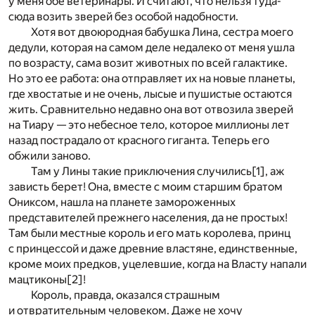
у меня обе ветеринары. И считают, что нельзя туда-
сюда возить зверей без особой надобности.
Хотя вот двоюродная бабушка Лина, сестра моего
дедули, которая на самом деле недалеко от меня ушла
по возрасту, сама возит животных по всей галактике.
Но это ее работа: она отправляет их на новые планеты,
где хвостатые и не очень, лысые и пушистые остаются
жить. Сравнительно недавно она вот отвозила зверей
на Тиару — это небесное тело, которое миллионы лет
назад пострадало от красного гиганта. Теперь его
обжили заново.
Там у Лины такие приключения случились
[1]
, аж
зависть берет! Она, вместе с моим старшим братом
Ониксом, нашла на планете замороженных
представителей прежнего населения, да не простых!
Там были местные король и его мать королева, принц
с принцессой и даже древние властяне, единственные,
кроме моих предков, уцелевшие, когда на Власту напали
мацтиконы
[2]
!
Король, правда, оказался страшным
и отвратительным человеком. Даже не хочу