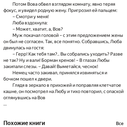
Потом Вова обвел взглядом комнату, явно теряя
фокус, и увидел родную жену. Пригрозил ей пальцем:
– Смотри у меня!
Люба вздохнула:
– Может, хватит, а, Вов?
Муж покачал головой – с этим предложением жены
он был не согласен. Так, все понятно. Собравшись, Люба
двинулась на гостя:
– Герр! Как тебя там?.. Вы собрались уходить? Разве
не так? Ну и вали! Борман хренов! – В глазах Любы
закипали слезы. – Давай! Выметайся, чеснок!
Немец часто закивал, принялся извиняться и
бочком пошел к двери.
Глядя в зеркало в прихожей и поправляя клетчатое
кашне, он посмотрел на Любу и тихо повторил, с опаской
оглянувшись на Вов
...
Похожие книги
Все