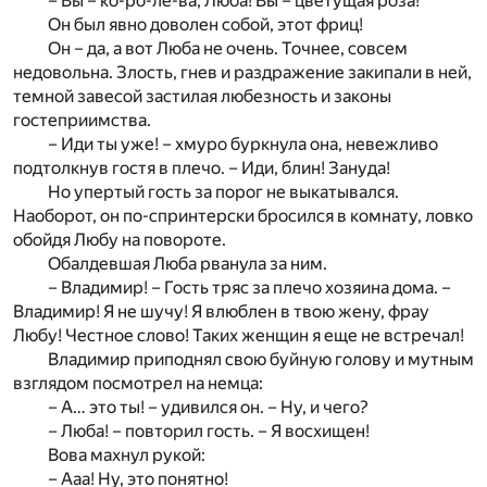
– Вы – ко-ро-ле-ва, Люба! Вы – цветущая роза!
Он был явно доволен собой, этот фриц!
Он – да, а вот Люба не очень. Точнее, совсем
недовольна. Злость, гнев и раздражение закипали в ней,
темной завесой застилая любезность и законы
гостеприимства.
– Иди ты уже! – хмуро буркнула она, невежливо
подтолкнув гостя в плечо. – Иди, блин! Зануда!
Но упертый гость за порог не выкатывался.
Наоборот, он по-спринтерски бросился в комнату, ловко
обойдя Любу на повороте.
Обалдевшая Люба рванула за ним.
– Владимир! – Гость тряс за плечо хозяина дома. –
Владимир! Я не шучу! Я влюблен в твою жену, фрау
Любу! Честное слово! Таких женщин я еще не встречал!
Владимир приподнял свою буйную голову и мутным
взглядом посмотрел на немца:
– А… это ты! – удивился он. – Ну, и чего?
– Люба! – повторил гость. – Я восхищен!
Вова махнул рукой:
– Ааа! Ну, это понятно!