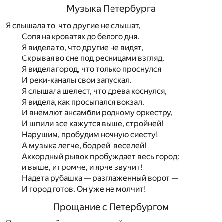
Музыка Петербурга
Я слышала то, что другие не слышат,
Сопя на кроватях до белого дня.
Я видела то, что другие не видят,
Скрывая во сне под ресницами взгляд.
Я видела город, что только проснулся
И реки-каналы свои запускал.
Я слышала шелест, что древа коснулся,
Я видела, как просыпался вокзал.
И внемлют ансамбли родному оркестру,
И шпили все кажутся выше, стройней!
Нарушим, пробудим ночную сиесту!
А музыка легче, бодрей, веселей!
Аккордный рывок пробуждает весь город:
и выше, и громче, и ярче звучит!
Надета рубашка — разглаженный ворот —
И город готов. Он уже не молчит!
Прощание с Петербургом