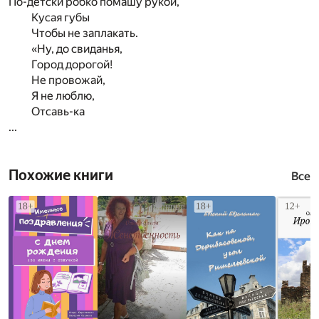
По-детски робко помашу рукой,
Кусая губы
Чтобы не заплакать.
«Ну, до свиданья,
Город дорогой!
Не провожай,
Я не люблю,
Отсавь-ка
...
Похожие книги
Все