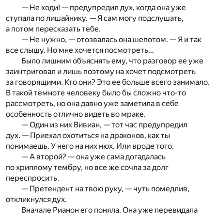
— Не ходи! — предупредил дух, когда она уже
ступала по лишайнику. — Я сам могу подслушать,
а потом пересказать тебе.
— Не нужно, — отозвалась она шепотом. — Я и так
все слышу. Но мне хочется посмотреть…
Было лишним объяснять ему, что разговор ее уже
заинтриговал и лишь поэтому на хочет подсмотреть
за говорящими. Кто они? Это ее больше всего занимало.
В такой темноте человеку было бы сложно что-то
рассмотреть, но она давно уже заметила в себе
особенность отлично видеть во мраке.
— Один из них Вивиан, — тот час предупредил
дух. — Приехал охотиться на драконов, как ты
понимаешь. У него на них нюх. Или вроде того.
— А второй? — она уже сама догадалась
по хриплому тембру, но все же сочла за долг
переспросить.
— Претендент на твою руку, — чуть помедлив,
откликнулся дух.
Вначале Рианон его поняла. Она уже перевидала