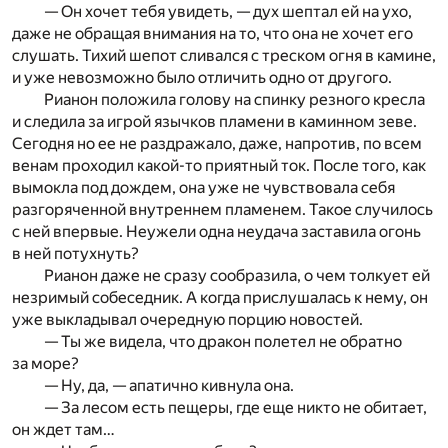
— Он хочет тебя увидеть, — дух шептал ей на ухо,
даже не обращая внимания на то, что она не хочет его
слушать. Тихий шепот сливался с треском огня в камине,
и уже невозможно было отличить одно от другого.
Рианон положила голову на спинку резного кресла
и следила за игрой язычков пламени в каминном зеве.
Сегодня но ее не раздражало, даже, напротив, по всем
венам проходил какой-то приятный ток. После того, как
вымокла под дождем, она уже не чувствовала себя
разгоряченной внутреннем пламенем. Такое случилось
с ней впервые. Неужели одна неудача заставила огонь
в ней потухнуть?
Рианон даже не сразу сообразила, о чем толкует ей
незримый собеседник. А когда прислушалась к нему, он
уже выкладывал очередную порцию новостей.
— Ты же видела, что дракон полетел не обратно
за море?
— Ну, да, — апатично кивнула она.
— За лесом есть пещеры, где еще никто не обитает,
он ждет там…