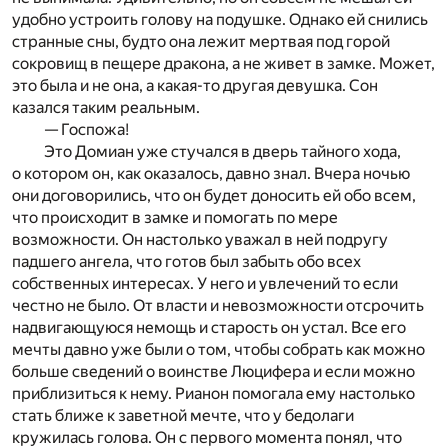
удобно устроить голову на подушке. Однако ей снились
странные сны, будто она лежит мертвая под горой
сокровищ в пещере дракона, а не живет в замке. Может,
это была и не она, а какая-то другая девушка. Сон
казался таким реальным.
— Госпожа!
Это Домиан уже стучался в дверь тайного хода,
о котором он, как оказалось, давно знал. Вчера ночью
они договорились, что он будет доносить ей обо всем,
что происходит в замке и помогать по мере
возможности. Он настолько уважал в ней подругу
падшего ангела, что готов был забыть обо всех
собственных интересах. У него и увлечений то если
честно не было. От власти и невозможности отсрочить
надвигающуюся немощь и старость он устал. Все его
мечты давно уже были о том, чтобы собрать как можно
больше сведений о воинстве Люцифера и если можно
приблизиться к нему. Рианон помогала ему настолько
стать ближе к заветной мечте, что у бедолаги
кружилась голова. Он с первого момента понял, что