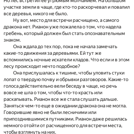
Но лес встретил ее угрюмым молчанием. На большом
участке земли в чаще, где кто-то раскорчевал и повалил
все деревья, никого не было.
Ну вот, место для встречи расчищено, а самого
дракона нет. Рианон уже пожалела о том, что надела
гребень, который должен был стать опознавательным
знаком.
Она ждала до тех пор, пока не начала замечать
какие-то движения за деревьями. Ей тут же
вспомнились ночные искатели кладов. Что если и в этом
лесу происходит нечто подобное?
Она прислушалась к тишине, чтобы уловить стуки
лопат о твердую почву и обрывки разговоров. Какие-то
голоса действительно вели беседу в чаще, но речь
вовсе не шла о том, чтобы что-то красть или
раскапывать. Рианон все же стала слушать дальше.
Заняться чем-то еще в ожидании дракона она не могла.
Говорившие явно не были лесничими или
припозднившимися путниками. Рианон даже решилась
немного отойти от расчищенного для встречи места,
чтобы взглянуть на них.