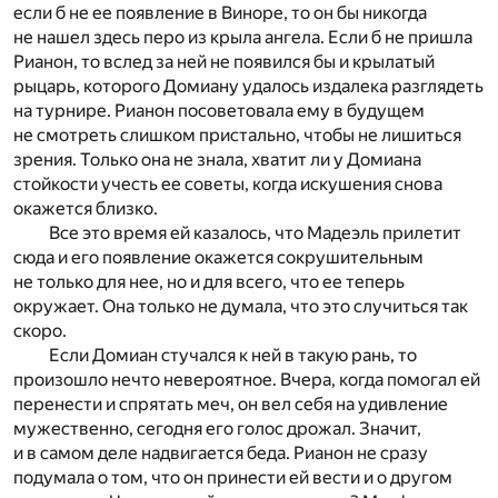
если б не ее появление в Виноре, то он бы никогда
не нашел здесь перо из крыла ангела. Если б не пришла
Рианон, то вслед за ней не появился бы и крылатый
рыцарь, которого Домиану удалось издалека разглядеть
на турнире. Рианон посоветовала ему в будущем
не смотреть слишком пристально, чтобы не лишиться
зрения. Только она не знала, хватит ли у Домиана
стойкости учесть ее советы, когда искушения снова
окажется близко.
Все это время ей казалось, что Мадеэль прилетит
сюда и его появление окажется сокрушительным
не только для нее, но и для всего, что ее теперь
окружает. Она только не думала, что это случиться так
скоро.
Если Домиан стучался к ней в такую рань, то
произошло нечто невероятное. Вчера, когда помогал ей
перенести и спрятать меч, он вел себя на удивление
мужественно, сегодня его голос дрожал. Значит,
и в самом деле надвигается беда. Рианон не сразу
подумала о том, что он принести ей вести и о другом