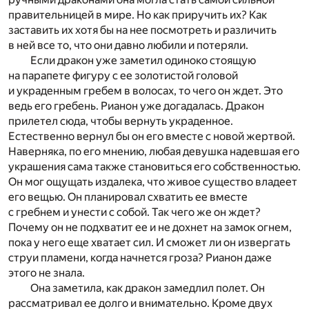
правительницей в мире. Но как приручить их? Как
заставить их хотя бы на нее посмотреть и различить
в ней все то, что они давно любили и потеряли.
Если дракон уже заметил одиноко стоящую
на парапете фигуру с ее золотистой головой
и украденным гребем в волосах, то чего он ждет. Это
ведь его гребень. Рианон уже догадалась. Дракон
прилетел сюда, чтобы вернуть украденное.
Естественно вернул бы он его вместе с новой жертвой.
Наверняка, по его мнению, любая девушка надевшая его
украшения сама также становиться его собственностью.
Он мог ощущать издалека, что живое существо владеет
его вещью. Он планировал схватить ее вместе
с гребнем и унести с собой. Так чего же он ждет?
Почему он не подхватит ее и не дохнет на замок огнем,
пока у него еще хватает сил. И сможет ли он извергать
струи пламени, когда начнется гроза? Рианон даже
этого не знала.
Она заметила, как дракон замедлил полет. Он
рассматривал ее долго и внимательно. Кроме двух