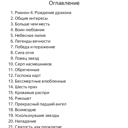
Оглавление
Рианон-4. Рождение дракона
Общие интересы
Больше чем месть
Воин-любовник
Небесная лилия
Легенды вечности
Победа и поражение
Сила огня
Ловец звезд
Серп насмешников
Обреченные
Госпожа карт
Бессмертные влюбленные
Шесть прях
Кровавые распри
Рикошет
Прекрасный падший ангел
Возмездие
Ускользнувшие звезды
Нападение
Святость, как проклятие