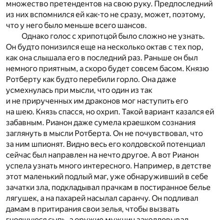
множество претендентов на свою руку. Предпоследний
из них вспомнился ей как-то не сразу, может, поэтому,
что у него было меньше всего шансов.
Однако голос с хрипотцой было сложно не узнать.
Он будто понизился еще на несколько октав с тех пор,
как она слышала его в последний раз. Раньше он был
немного приятным, а скоро будет совсем басом. Князю
Ротберту как будто перебили горло. Она даже
усмехнулась при мысли, что один из так
и не прирученных им драконов мог наступить его
на шею. Князь спасся, но охрип. Такой вариант казался ей
забавным. Рианон даже сумела краешком сознания
заглянуть в мысли Ротберта. Он не почувствовал, что
за ним шпионят. Видно весь его колдовской потенциал
сейчас был направлен на нечто другое. А вот Рианон
успела узнать много интересного. Например, в детстве
этот маленький подлый маг, уже обнаруживший в себе
зачатки зла, подкладывал прачкам в постиранное белье
лягушек, а на пахарей насылал саранчу. Он подливал
дамам в притирания свои зелья, чтобы вызвать
гноящуюся сыпь, а оружие мужчин заколдовывал,