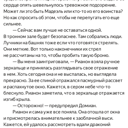
сердце опять шевельнулось тревожное подозрение.
Может ли это быть Мадеэль или кто-то из его воинства?
Но как спросить об этом, чтобы не перепугать его еще
сильнее.
— Сейчас вам лучше не оставаться одной.
В тронном зале будет безопаснее. Там собрались люди.
Лучники на башнях тоже если что готовятся стрелять.
Они меткие. Вот только наконечники их стрел
не рассчитаны на то, чтобы пробить такую броню.
— Вы меня заинтриговали, — Рианон взяла ручное
зеркальце и принялась разглядывать свое отражение
в нем. Хоть сегодня она и не выспалась, но выглядела
прекрасно. За ее спиной отражался пасмурный рассвет
и распахнутое окно. Кажется, в сером небе что-то
блеснуло. Рианон заметила, что в зеркальце отражается
изгиб крыла.
— Осторожно! — предупредил Домиан.
Рианон и сама уже все поняла. Она отошла от окна
и присмотрелась внимательнее к заоблачной выси.
Кажется, ей удалось рассмотреть вдали драконий