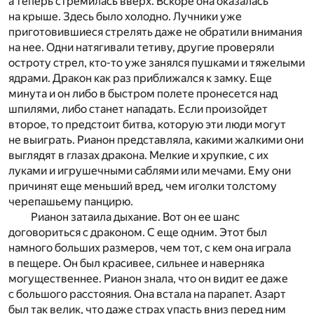
а теперь стремилась вверх. Вскоре она оказалась
на крыше. Здесь было холодно. Лучники уже
приготовившиеся стрелять даже не обратили внимания
на нее. Одни натягивали тетиву, другие проверяли
остроту стрел, кто-то уже занялся пушками и тяжелыми
ядрами. Дракон как раз приближался к замку. Еще
минута и он либо в быстром полете пронесется над
шпилями, либо станет нападать. Если произойдет
второе, то предстоит битва, которую эти люди могут
не выиграть. Рианон представляла, какими жалкими они
выглядят в глазах дракона. Мелкие и хрупкие, с их
луками и игрушечными саблями или мечами. Ему они
причинят еще меньший вред, чем иголки толстому
черепашьему панцирю.
Рианон затаила дыхание. Вот он ее шанс
договориться с драконом. С еще одним. Этот был
намного больших размеров, чем тот, с кем она играла
в пещере. Он был красивее, сильнее и наверняка
могущественнее. Рианон знала, что он видит ее даже
с большого расстояния. Она встала на парапет. Азарт
был так велик, что даже страх упасть вниз перед ним