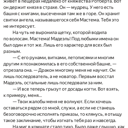
живет в пещерах недалеко от княжества Ротберта. Вот
он держит князя в страхе. Он — мудрец. У него есть
башня с книгами, высеченная там же в горе. Он хранит
свитки ангела, называвшегося себя Мастема. Тебя это
не интересует.
На чуть не выронила щетку, которой водила
по волосам. Мастема! Мадеэль! Под любыми имена он
был один и тот же. Лишь его характер для всех был
разным.
— С его рунами, витками, летописями и многим
другим я познакомилась в его собственной башне, —
отрезала она. — Дракон многому меня не научит. Он
лишь последователь, а не новатор. Первым восстал
Мадеэль, остальные лишь последовали за ним.
— И все теперь грызут от досады когти. Вот взять,
к примеру, меня…
— Твои жалобы меня не волнуют. Если хочешь
оставаться рядом со мной, служи, а если не станешь
безоговорочно исполнять приказы, то клянусь, я отыщу
такое заклинание, чтобы изгнать тебя раз и навсегда.
На миг в комнате стало тихо. Было даже слышно, как