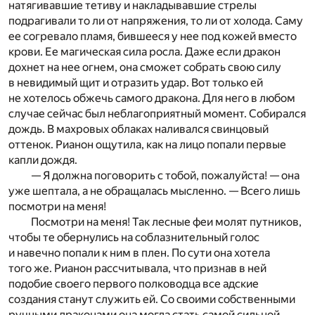
натягивавшие тетиву и накладывавшие стрелы
подрагивали то ли от напряжения, то ли от холода. Саму
ее согревало пламя, бившееся у нее под кожей вместо
крови. Ее магическая сила росла. Даже если дракон
дохнет на нее огнем, она сможет собрать свою силу
в невидимый щит и отразить удар. Вот только ей
не хотелось обжечь самого дракона. Для него в любом
случае сейчас был неблагоприятный момент. Собирался
дождь. В махровых облаках наливался свинцовый
оттенок. Рианон ощутила, как на лицо попали первые
капли дождя.
— Я должна поговорить с тобой, пожалуйста! — она
уже шептала, а не обращалась мысленно. — Всего лишь
посмотри на меня!
Посмотри на меня! Так лесные феи молят путников,
чтобы те обернулись на соблазнительный голос
и навечно попали к ним в плен. По сути она хотела
того же. Рианон рассчитывала, что признав в ней
подобие своего первого полководца все адские
создания станут служить ей. Со своими собственными
ручными драконами она могла стать самой сильной