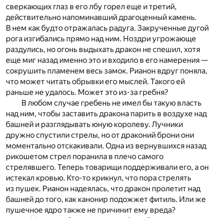
сверкающих глаз в его лбу горел еще и третий,
действительно напоминавший драгоценный камень.
В нем как будто отражалась радуга. Закрученные дугой
рога изгибались прямо над ним. Ноздри угрожающе
раздулись, но огонь выдыхать дракон не спешил, хотя
еще миг назад именно это и входило в его намерения —
сокрушить пламенем весь замок. Рианон вдруг поняла,
что может читать обрывки его мыслей. Такого ей
раньше не удалось. Может это из-за гребня?
В любом случае гребень не имел бы такую власть
над ним, чтобы заставить дракона парить в воздухе над
башней и разглядывать юную королеву. Лучники
дружно спустили стрелы, но от драконий брони они
моментально отскакивали. Одна из вернувшихся назад
рикошетом стрел поранила в плечо самого
стрелявшего. Теперь товарищи поддерживали его, а он
истекал кровью. Кто-то крикнул, что пора стрелять
из пушек. Рианон надеялась, что дракон пролетит над
башней до того, как канонир подожжет фитиль. Или же
пушечное ядро также не причинит ему вреда?