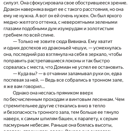
силуэт. Она сфокусировала свое обострившееся зрение.
Дракон наверняка видит ее с такого расстояния, но она
ему не нужна. А вот он ей очень нужен. Он был яркого
медно-желтого оттенка, с невероятными зелеными
глазами подобными дум изумрудам и золотистым
гребнем по всей спине.
— Только не зовите сюда Вивиана. Ему хватит
и одних доспехов из драконьей чешуи, — усмехнулась
она, последний раз взглянула на себя в зеркало, чтобы
поправить растрепавшиеся локоны и так быстро
сорвалась с места, что Домиан не успел ее остановить.
— Куда вы? — в отчаянии заламывал руки он, едва
поспевая за ней. — Ведь все собрались в тронном зале,
я же вам говорил…
Однако она неслась прямиком вверх
по бесчисленным проходам и винтовым лесенкам. Чем
стремительнее другие стекались вниз в тепло
и безопасность тронного зала, тем больше ее тянуло
наверх, к самым шпилям башен, к парапету, к серым
пасмурным небесам. Раньше она боялась высоты,