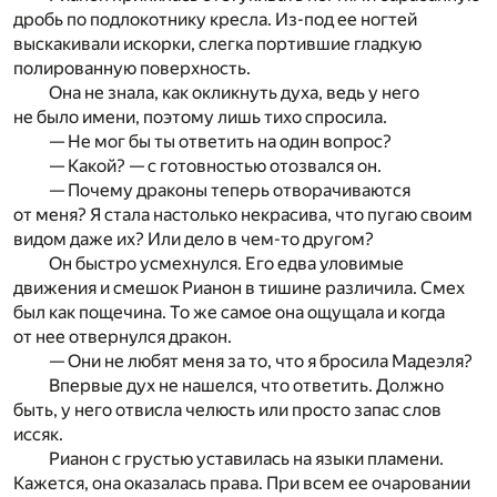
дробь по подлокотнику кресла. Из-под ее ногтей
выскакивали искорки, слегка портившие гладкую
полированную поверхность.
Она не знала, как окликнуть духа, ведь у него
не было имени, поэтому лишь тихо спросила.
— Не мог бы ты ответить на один вопрос?
— Какой? — с готовностью отозвался он.
— Почему драконы теперь отворачиваются
от меня? Я стала настолько некрасива, что пугаю своим
видом даже их? Или дело в чем-то другом?
Он быстро усмехнулся. Его едва уловимые
движения и смешок Рианон в тишине различила. Смех
был как пощечина. То же самое она ощущала и когда
от нее отвернулся дракон.
— Они не любят меня за то, что я бросила Мадеэля?
Впервые дух не нашелся, что ответить. Должно
быть, у него отвисла челюсть или просто запас слов
иссяк.
Рианон с грустью уставилась на языки пламени.
Кажется, она оказалась права. При всем ее очаровании