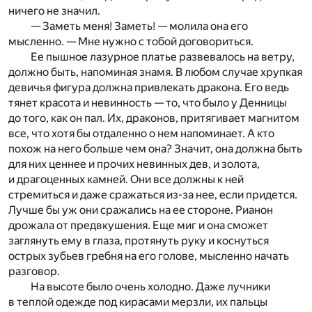
ничего не значил.
— Заметь меня! Заметь! — молила она его
мысленно. — Мне нужно с тобой договориться.
Ее пышное лазурное платье развевалось на ветру,
должно быть, напоминая знамя. В любом случае хрупкая
девичья фигура должна привлекать дракона. Его ведь
тянет красота и невинность — то, что было у Денницы
до того, как он пал. Их, драконов, притягивает магнитом
все, что хотя бы отдаленно о нем напоминает. А кто
похож на него больше чем она? Значит, она должна быть
для них ценнее и прочих невинных дев, и золота,
и драгоценных камней. Они все должны к ней
стремиться и даже сражаться из-за нее, если придется.
Лучше бы уж они сражались на ее стороне. Рианон
дрожала от предвкушения. Еще миг и она сможет
заглянуть ему в глаза, протянуть руку и коснуться
острых зубьев гребня на его голове, мысленно начать
разговор.
На высоте было очень холодно. Даже лучники
в теплой одежде под кирасами мерзли, их пальцы