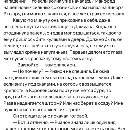
нападении. Что если война уже началась? Манфред
нашел новых сильных союзников и сам напал на Винор?
Это вряд ли могло случиться, и все же страх ее поразил.
Какую-то минуту она приходила в себя, даже
не спеша впустить ожидающего Домиана. Когда она
отодвинула панель, он едва мог отдышаться, так долго
ему пришлось бить кулаками в дверь. Должно быть, он
решил, что с ней что-то уже случилось, потому что
выглядел крайне напуганным. Первым делом его глаза
метнулись к распахнутому настежь окну.
— Закройте! — взмолился он.
— Но почему? — Рианон не спешила. Ее окна
находились слишком высоко над уровнем земли. Даже
если внизу под скалами, на которых возвышается
крепость, в Королевском порту начнется буря, то
вряд ли брызги от волн долетят на такую высоту. —
Разве надвигается шторм? Или нас берет в осаду? Мне
нужно опасаться вражеских стрел?
Он отрицательно покачал головой.
— Вот и отлично, — Рианон знала лишь один вид
существ, кроме птиц, которые могут залететь сюда. В ее