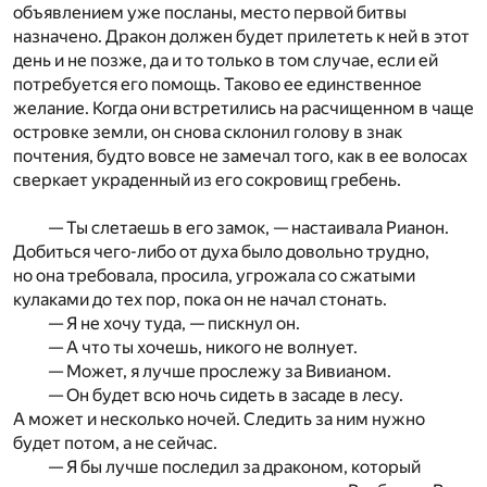
объявлением уже посланы, место первой битвы
назначено. Дракон должен будет прилететь к ней в этот
день и не позже, да и то только в том случае, если ей
потребуется его помощь. Таково ее единственное
желание. Когда они встретились на расчищенном в чаще
островке земли, он снова склонил голову в знак
почтения, будто вовсе не замечал того, как в ее волосах
сверкает украденный из его сокровищ гребень.
— Ты слетаешь в его замок, — настаивала Рианон.
Добиться чего-либо от духа было довольно трудно,
но она требовала, просила, угрожала со сжатыми
кулаками до тех пор, пока он не начал стонать.
— Я не хочу туда, — пискнул он.
— А что ты хочешь, никого не волнует.
— Может, я лучше прослежу за Вивианом.
— Он будет всю ночь сидеть в засаде в лесу.
А может и несколько ночей. Следить за ним нужно
будет потом, а не сейчас.
— Я бы лучше последил за драконом, который