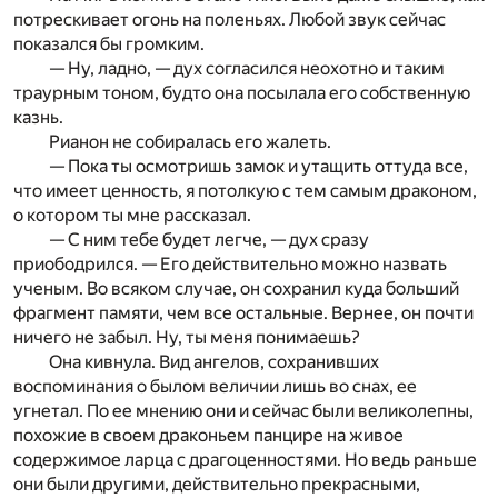
потрескивает огонь на поленьях. Любой звук сейчас
показался бы громким.
— Ну, ладно, — дух согласился неохотно и таким
траурным тоном, будто она посылала его собственную
казнь.
Рианон не собиралась его жалеть.
— Пока ты осмотришь замок и утащить оттуда все,
что имеет ценность, я потолкую с тем самым драконом,
о котором ты мне рассказал.
— С ним тебе будет легче, — дух сразу
приободрился. — Его действительно можно назвать
ученым. Во всяком случае, он сохранил куда больший
фрагмент памяти, чем все остальные. Вернее, он почти
ничего не забыл. Ну, ты меня понимаешь?
Она кивнула. Вид ангелов, сохранивших
воспоминания о былом величии лишь во снах, ее
угнетал. По ее мнению они и сейчас были великолепны,
похожие в своем драконьем панцире на живое
содержимое ларца с драгоценностями. Но ведь раньше
они были другими, действительно прекрасными,