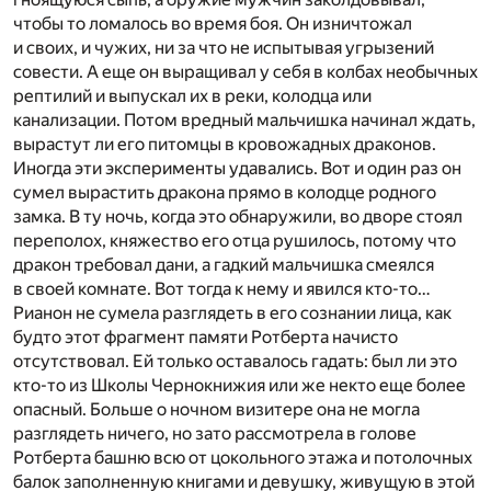
чтобы то ломалось во время боя. Он изничтожал
и своих, и чужих, ни за что не испытывая угрызений
совести. А еще он выращивал у себя в колбах необычных
рептилий и выпускал их в реки, колодца или
канализации. Потом вредный мальчишка начинал ждать,
вырастут ли его питомцы в кровожадных драконов.
Иногда эти эксперименты удавались. Вот и один раз он
сумел вырастить дракона прямо в колодце родного
замка. В ту ночь, когда это обнаружили, во дворе стоял
переполох, княжество его отца рушилось, потому что
дракон требовал дани, а гадкий мальчишка смеялся
в своей комнате. Вот тогда к нему и явился кто-то…
Рианон не сумела разглядеть в его сознании лица, как
будто этот фрагмент памяти Ротберта начисто
отсутствовал. Ей только оставалось гадать: был ли это
кто-то из Школы Чернокнижия или же некто еще более
опасный. Больше о ночном визитере она не могла
разглядеть ничего, но зато рассмотрела в голове
Ротберта башню всю от цокольного этажа и потолочных
балок заполненную книгами и девушку, живущую в этой