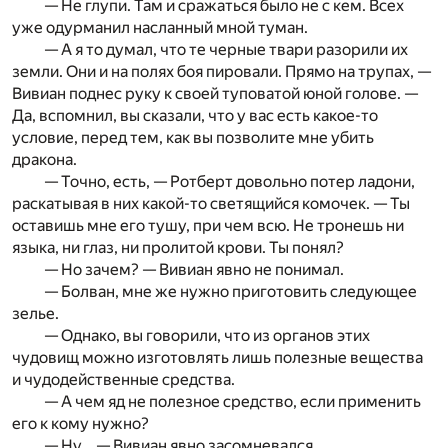
— Не глупи. Там и сражаться было не с кем. Всех
уже одурманил насланный мной туман.
— А я то думал, что те черные твари разорили их
земли. Они и на полях боя пировали. Прямо на трупах, —
Вивиан поднес руку к своей туповатой юной голове. —
Да, вспомнил, вы сказали, что у вас есть какое-то
условие, перед тем, как вы позволите мне убить
дракона.
— Точно, есть, — Ротберт довольно потер ладони,
раскатывая в них какой-то светящийся комочек. — Ты
оставишь мне его тушу, при чем всю. Не тронешь ни
языка, ни глаз, ни пролитой крови. Ты понял?
— Но зачем? — Вивиан явно не понимал.
— Болван, мне же нужно приготовить следующее
зелье.
— Однако, вы говорили, что из органов этих
чудовищ можно изготовлять лишь полезные вещества
и чудодейственные средства.
— А чем яд не полезное средство, если применить
его к кому нужно?
— Ну… — Вивиан явно засомневался.