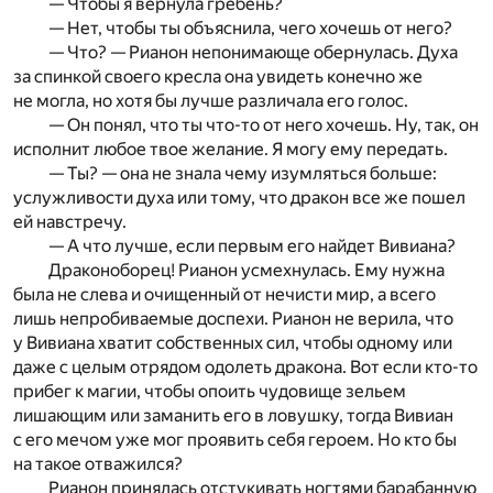
— Чтобы я вернула гребень?
— Нет, чтобы ты объяснила, чего хочешь от него?
— Что? — Рианон непонимающе обернулась. Духа
за спинкой своего кресла она увидеть конечно же
не могла, но хотя бы лучше различала его голос.
— Он понял, что ты что-то от него хочешь. Ну, так, он
исполнит любое твое желание. Я могу ему передать.
— Ты? — она не знала чему изумляться больше:
услужливости духа или тому, что дракон все же пошел
ей навстречу.
— А что лучше, если первым его найдет Вивиана?
Драконоборец! Рианон усмехнулась. Ему нужна
была не слева и очищенный от нечисти мир, а всего
лишь непробиваемые доспехи. Рианон не верила, что
у Вивиана хватит собственных сил, чтобы одному или
даже с целым отрядом одолеть дракона. Вот если кто-то
прибег к магии, чтобы опоить чудовище зельем
лишающим или заманить его в ловушку, тогда Вивиан
с его мечом уже мог проявить себя героем. Но кто бы
на такое отважился?
Рианон принялась отстукивать ногтями барабанную