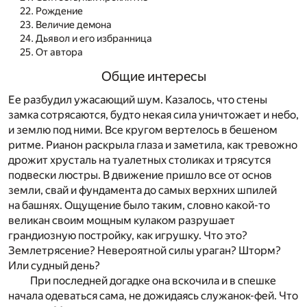
Рождение
Величие демона
Дьявол и его избранница
От автора
Общие интересы
Ее разбудил ужасающий шум. Казалось, что стены
замка сотрясаются, будто некая сила уничтожает и небо,
и землю под ними. Все кругом вертелось в бешеном
ритме. Рианон раскрыла глаза и заметила, как тревожно
дрожит хрусталь на туалетных столиках и трясутся
подвески люстры. В движение пришло все от основ
земли, свай и фундамента до самых верхних шпилей
на башнях. Ощущение было таким, словно какой-то
великан своим мощным кулаком разрушает
грандиозную постройку, как игрушку. Что это?
Землетрясение? Невероятной силы ураган? Шторм?
Или судный день?
При последней догадке она вскочила и в спешке
начала одеваться сама, не дожидаясь служанок-фей. Что