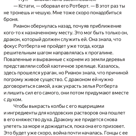
— Кстати, — оборвал его Ротберт. — В этот раз ты
не тронешь и чешую. Мне тоже скоро понадобиться
броня.
Рианон обернулась назад, почуяв приближение
кого-то к назначенному месту. Это мог быть только он,
дракон, который должен служить ей. Она знала, что
фокус Ротберта не пройдет уже тогда, когда
решительным шагом направлялась к прогалине.
Поваленные и вырванные с корнем из земли деревья
представляли собой хаотичное зрелище. Казалось,
здесь прошелся ураган, но Рианон знала, что причиной
погрому живое существо. С драконом ей нужно
договориться самой, а как украсть зелья Ротберта
и лишить сил его самого, они потом придумают вместе
с духом.
Чтобы выкрасть колбы с его ящерицами
и ингредиенты для колдовских растворов она пошлет
в его княжество духа. Дракону же придется снова
улететь за море и дожидаться, пока она его призовет.
Это будет уже скоро, война почти началась. Гонцы с ее