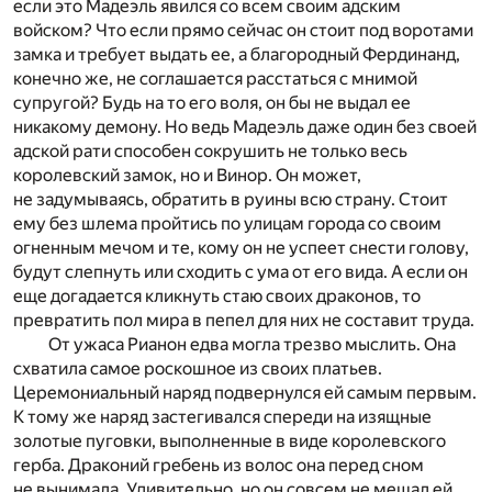
если это Мадеэль явился со всем своим адским
войском? Что если прямо сейчас он стоит под воротами
замка и требует выдать ее, а благородный Фердинанд,
конечно же, не соглашается расстаться с мнимой
супругой? Будь на то его воля, он бы не выдал ее
никакому демону. Но ведь Мадеэль даже один без своей
адской рати способен сокрушить не только весь
королевский замок, но и Винор. Он может,
не задумываясь, обратить в руины всю страну. Стоит
ему без шлема пройтись по улицам города со своим
огненным мечом и те, кому он не успеет снести голову,
будут слепнуть или сходить с ума от его вида. А если он
еще догадается кликнуть стаю своих драконов, то
превратить пол мира в пепел для них не составит труда.
От ужаса Рианон едва могла трезво мыслить. Она
схватила самое роскошное из своих платьев.
Церемониальный наряд подвернулся ей самым первым.
К тому же наряд застегивался спереди на изящные
золотые пуговки, выполненные в виде королевского
герба. Драконий гребень из волос она перед сном
не вынимала. Удивительно, но он совсем не мешал ей