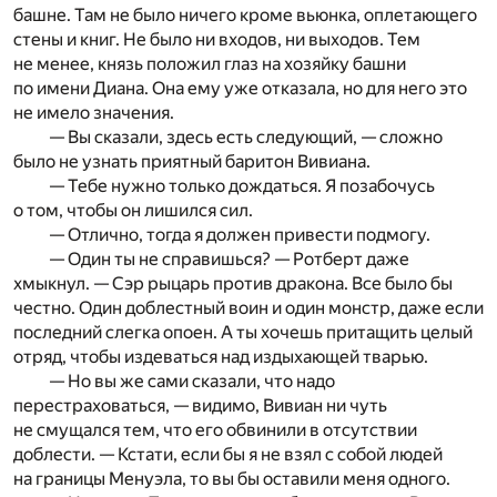
башне. Там не было ничего кроме вьюнка, оплетающего
стены и книг. Не было ни входов, ни выходов. Тем
не менее, князь положил глаз на хозяйку башни
по имени Диана. Она ему уже отказала, но для него это
не имело значения.
— Вы сказали, здесь есть следующий, — сложно
было не узнать приятный баритон Вивиана.
— Тебе нужно только дождаться. Я позабочусь
о том, чтобы он лишился сил.
— Отлично, тогда я должен привести подмогу.
— Один ты не справишься? — Ротберт даже
хмыкнул. — Сэр рыцарь против дракона. Все было бы
честно. Один доблестный воин и один монстр, даже если
последний слегка опоен. А ты хочешь притащить целый
отряд, чтобы издеваться над издыхающей тварью.
— Но вы же сами сказали, что надо
перестраховаться, — видимо, Вивиан ни чуть
не смущался тем, что его обвинили в отсутствии
доблести. — Кстати, если бы я не взял с собой людей
на границы Менуэла, то вы бы оставили меня одного.