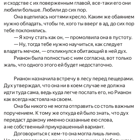
и сходстве с их поверженным главой, все-таки его они
любили больше. Любили до сих пор.
Она вцепилась ногтями кресло. Каким же обаянием
нужно обладать, чтобы те, кого ты вверг в ад, до сих пор
тебе поклонялись.
— Я хочу стать как он, — промолвила она в пустоту.
— Ну, тогда тебе нужно научиться, как следует
владеть мечом, — откликнулся обитающий в ней дух.
Рианон была полностью с ним согласна, вот только
жаль, что одного этого ей будет недостаточно.
Рианон назначила встречу в лесу перед пещерами.
Дух утверждал, что она ни в коем случае не должна
идти туда сама, ведь куда легче послать его, но Рианон
как всегда настояла на своем.
Она бы никого не могла отправить со столь важным
поручением. К тому же откуда ей было знать, что дух
передаст дракону именно сказанные ею слова,
а не собственный приукрашенный вариант.
Договориться с кем-то она могла лишь лично.