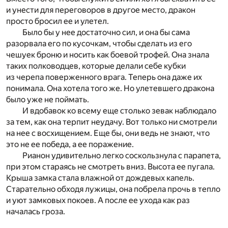
и унести для переговоров в другое место, дракон
просто бросил ее и улетел.
Было бы у нее достаточно сил, и она бы сама
разорвала его по кусочкам, чтобы сделать из его
чешуек броню и носить как боевой трофей. Она знала
таких полководцев, которые делали себе кубки
из черепа поверженного врага. Теперь она даже их
понимала. Она хотела того же. Но улетевшего дракона
было уже не поймать.
И вдобавок ко всему еще столько зевак наблюдало
за тем, как она терпит неудачу. Вот только ни смотрели
на нее с восхищением. Еще бы, они ведь не знают, что
это не ее победа, а ее поражение.
Рианон удивительно легко соскользнула с парапета,
при этом стараясь не смотреть вниз. Высота ее пугала.
Крыша замка стала влажной от дождевых капель.
Старательно обходя лужицы, она побрела прочь в тепло
и уют замковых покоев. А после ее ухода как раз
началась гроза.