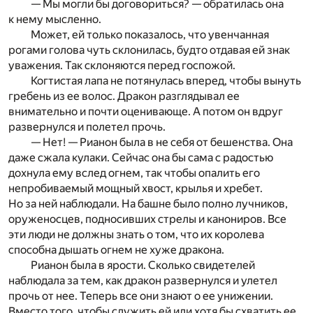
— Мы могли бы договориться? — обратилась она
к нему мысленно.
Может, ей только показалось, что увенчанная
рогами голова чуть склонилась, будто отдавая ей знак
уважения. Так склоняются перед госпожой.
Когтистая лапа не потянулась вперед, чтобы вынуть
гребень из ее волос. Дракон разглядывал ее
внимательно и почти оценивающе. А потом он вдруг
развернулся и полетел прочь.
— Нет! — Рианон была в не себя от бешенства. Она
даже сжала кулаки. Сейчас она бы сама с радостью
дохнула ему вслед огнем, так чтобы опалить его
непробиваемый мощный хвост, крылья и хребет.
Но за ней наблюдали. На башне было полно лучников,
оруженосцев, подносивших стрелы и канониров. Все
эти люди не должны знать о том, что их королева
способна дышать огнем не хуже дракона.
Рианон была в ярости. Сколько свидетелей
наблюдала за тем, как дракон развернулся и улетел
прочь от нее. Теперь все они знают о ее унижении.
Вместо того, чтобы служить ей или хотя бы схватить ее