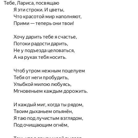
Тебе, Лариса, посвящаю
Я эти строки. И цветы,
Что красотой мир наполняют,
Прими — теперь они твои!
Хочу дарить тебе я счастье,
Потоки радости дарить,
Не у подъезда целоваться,
А на руках тебя носить.
Чтоб утром нежным поцелуем
Тебя от неги пробудить,
Улыбкой милою любуясь,
Мгновеньем каждым дорожить.
И каждый миг, когда ты рядом,
Твоим дыханьем опьянён,
Я таю под лучистым взглядом,
Под очищающим огнём,