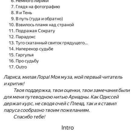
Немного лирики
Глядя на фотографию
Я и Тень
В путь (туда и обратно)
Взвилось пламя над страной
Подражая Сократу
Парадокс
Туго скатанный свиток грядущего…
Наперекор судьбе
Гаргулья
Про судьбу
Outro
Лариса, милая Лора! Моя муза, мой первый читатель
и критик!
Твоя поддержка, твои оценки, твои замечания были
для меня путеводною нитью Ариадны. Как Одиссей
держал курс, не сводя очей с Плеяд, так и я ставил
паруса сообразно твоим пожеланиям.
Спасибо тебе!
Intro