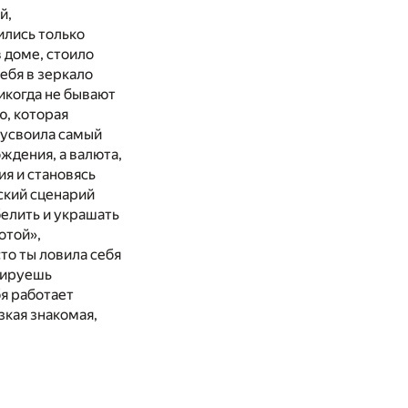
й,
ились только
 доме, стоило
ебя в зеркало
икогда не бывают
ю, которая
о усвоила самый
ждения, а валюта,
я и становясь
ский сценарий
елить и украшать
отой»,
то ты ловила себя
анируешь
бя работает
зкая знакомая,