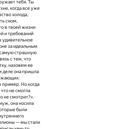
ружает тебя. Ты
хне, когда все уже
вство холода,
ть сном,
то в твоей жизни
ей и требований
 в удивительное
гоне за идеальным
 самую страшную
язь с тем, что
тку, назовем ее
м деле она пришла
ружающих:
 пример. Но когда
, что не смогла
то не смотрит?».
 муж, она носила
которые были
внутреннего
ллионы — мы стали
аписан кем-то