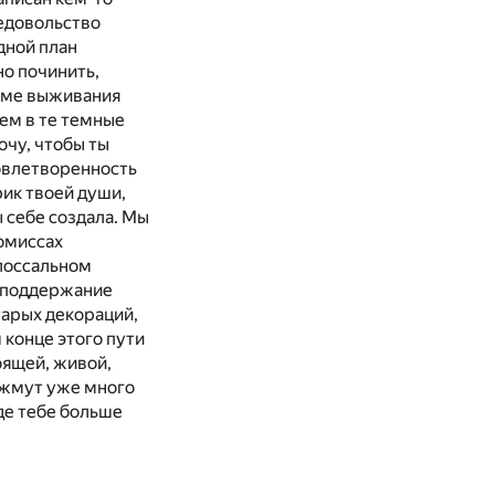
недовольство
дной план
но починить,
име выживания
нем в те темные
очу, чтобы ты
довлетворенность
рик твоей души,
 себе создала. Мы
ромиссах
олоссальном
а поддержание
тарых декораций,
 конце этого пути
оящей, живой,
 жмут уже много
де тебе больше