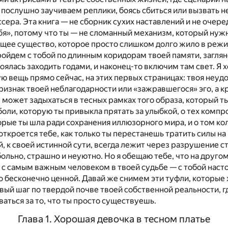
 послушно заучиваем реплики, боясь сбиться или вызвать 
ера. Эта книга — не сборник сухих наставлений и не очере
я», потому что ты — не сломанный механизм, который нуж
ющее существо, которое просто слишком долго жило в реж
ройдем с тобой по длинным коридорам твоей памяти, загля
оялась заходить годами, и наконец-то включим там свет. Я х
ю вещь прямо сейчас, на этих первых страницах: твоя неу
ризнак твоей неблагодарности или «зажравшегося» эго, а к
 может задыхаться в тесных рамках того образа, который ты
боли, которую ты привыкла прятать за улыбкой, о тех комп
торые ты шла ради сохранения иллюзорного мира, и о том к
откроется тебе, как только ты перестанешь тратить силы н
й, к своей истинной сути, всегда лежит через разрушение с
больно, страшно и неуютно. Но я обещаю тебе, что на другом
 с самым важным человеком в твоей судьбе — с тобой наст
о бесконечно ценной. Давай же снимем эти туфли, которые
рвый шаг по твердой почве твоей собственной реальности, г
аться за то, что ты просто существуешь.
Глава 1. Хорошая девочка в тесном платье