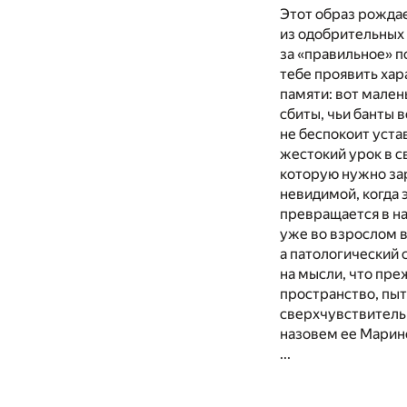
Этот образ рождае
из одобрительных 
за «правильное» п
тебе проявить хар
памяти: вот мален
сбиты, чьи банты 
не беспокоит уста
жестокий урок в с
которую нужно зар
невидимой, когда 
превращается в н
уже во взрослом в
а патологический 
на мысли, что пре
пространство, пыт
сверхчувствительн
назовем ее Марино
...