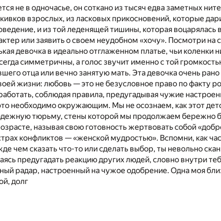
тся не в одночасье, он соткано из тысяч едва заметных ните
кивков взрослых, из ласковых прикосновений, которые дар
оведение, и из той леденящей тишины, которая воцарялась в
актер или заявить о своем неудобном «хочу». Посмотри на с
ькая девочка в идеально отглаженном платье, чьи коленки н
всегда симметричны, а голос звучит именно с той громкость
вшего отца или вечно занятую мать. Эта девочка очень ран
воей жизни: любовь — это не безусловное право по факту ро
аботать, соблюдая правила, предугадывая чужие настроени
это необходимо окружающим. Мы не осознаем, как этот дет
адежную тюрьму, стены которой мы продолжаем бережно б
озрасте, называя свою готовность жертвовать собой «добр
страх конфликтов — «женской мудростью». Вспомни, как час
жде чем сказать что-то или сделать выбор, ты невольно ск
аясь предугадать реакцию других людей, словно внутри те
ый радар, настроенный на чужое одобрение. Одна моя бли
й, долг