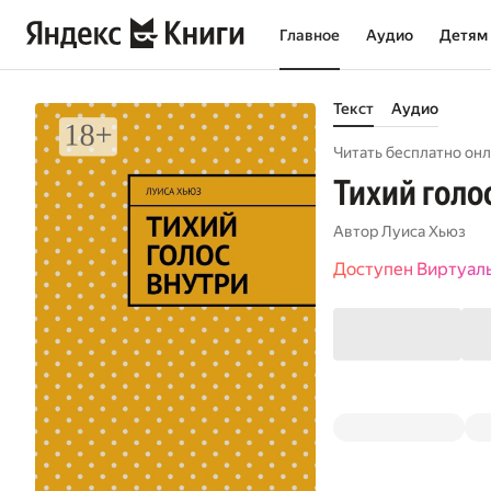
Главное
Аудио
Детям
Текст
Аудио
Читать бесплатно онл
Тихий голо
Автор
Луиса Хьюз
Доступен Виртуал