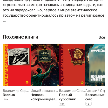
строительства метро началась в тридцатые годы, и, как
это ни парадоксально, первое в мире атеистическое
государство ориентировалось при этом на религиозное
...
Похожие книги
Все
Владимир Сорокин
Илья Варшавский
Владимир Сорокин
Заплыв
Человек,
Первый
Бессильные 
который видел
субботник
сего
18
+
антимир
18
+
18
+