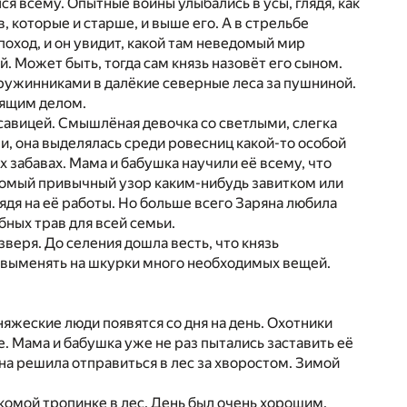
я всему. Опытные воины улыбались в усы, глядя, как
 которые и старше, и выше его. А в стрельбе
поход, и он увидит, какой там неведомый мир
й. Может быть, тогда сам князь назовёт его сыном.
ружинниками в далёкие северные леса за пушниной.
оящим делом.
асавицей. Смышлёная девочка со светлыми, слегка
и, она выделялась среди ровесниц какой-то особой
 забавах. Мама и бабушка научили её всему, что
акомый привычный узор каким-нибудь завитком или
ядя на её работы. Но больше всего Заряна любила
бных трав для всей семьи.
веря. До селения дошла весть, что князь
ет выменять на шкурки много необходимых вещей.
няжеские люди появятся со дня на день. Охотники
е. Мама и бабушка уже не раз пытались заставить её
она решила отправиться в лес за хворостом. Зимой
комой тропинке в лес. День был очень хорошим.