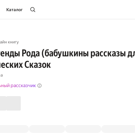
Каталог
айн книгу
генды Рода (бабушкины рассказы д
еских Сказок
ва
ьный рассказчик