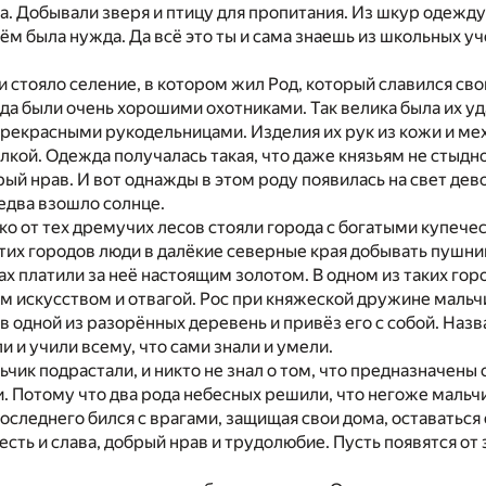
а. Добывали зверя и птицу для пропитания. Из шкур одежд
чём была нужда. Да всё это ты и сама знаешь из школьных уч
и стояло селение, в котором жил Род, который славился св
а были очень хорошими охотниками. Так велика была их уда
екрасными рукодельницами. Изделия их рук из кожи и меха
елкой. Одежда получалась такая, что даже князьям не стыдно
ый нрав. И вот однажды в этом роду появилась на свет дево
 едва взошло солнце.
ко от тех дремучих лесов стояли города с богатыми купе
тих городов люди в далёкие северные края добывать пушнин
ах платили за неё настоящим золотом. В одном из таких го
м искусством и отвагой. Рос при княжеской дружине мальч
в одной из разорённых деревень и привёз его с собой. Наз
и и учили всему, что сами знали и умели.
ьчик подрастали, и никто не знал о том, что предназначены 
. Потому что два рода небесных решили, что негоже маль
последнего бился с врагами, защищая свои дома, оставаться
есть и слава, добрый нрав и трудолюбие. Пусть появятся от