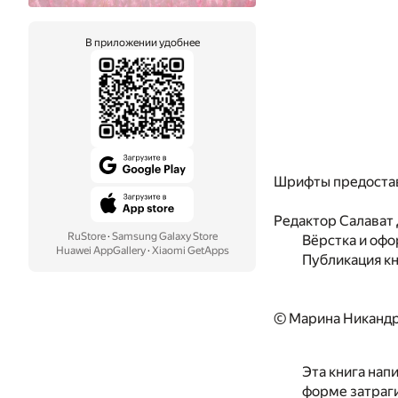
В приложении удобнее
Шрифты предоста
Редактор
Салават
RuStore
·
Samsung Galaxy Store
Вёрстка и оф
Huawei AppGallery
·
Xiaomi GetApps
Публикация к
© Марина Никандр
Эта книга нап
форме затраги