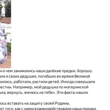
ли и чем занимались наши далёкие предки. Хорошо,
ли и своих дедушек, погибших во время Великой
ились, работали, растили детей. Иногда совершали
звестны. Например, мой дедушка по материнской
ька, вернусь, женюсь на тебе». Эти факты нашли
ось вставать на защиту своей Родины.
от того, как с ними взаимодействовали наши предки,