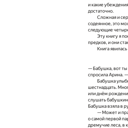
и какие убеждения 
достаточно.
Сложная и сер
содеянное, это мо
следующие четыре
Эту книгу я п
предков, и они ст
Книга явилась
— Бабушка, вот ты
спросила Арина. —
Бабушка улыбн
шестнадцать. Мног
или днём рождения
слушать бабушкины
Бабушка взяла в ру
— Может и пра
о самой первой пар
дремучие леса, в 