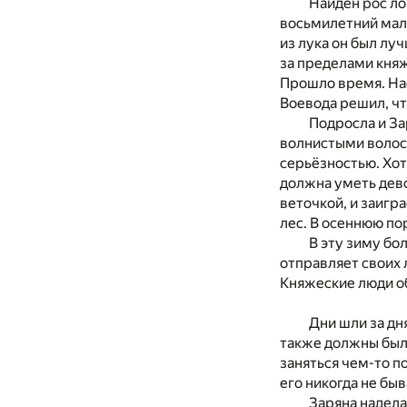
Найдён рос ло
восьмилетний маль
из лука он был лу
за пределами княж
Прошло время. Нас
Воевода решил, чт
Подросла и За
волнистыми волоса
серьёзностью. Хот
должна уметь дево
веточкой, и заигр
лес. В осеннюю по
В эту зиму бо
отправляет своих 
Княжеские люди о
Дни шли за дн
также должны были
заняться чем-то п
его никогда не бы
Заряна надела