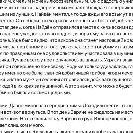
вким, смелым и очень любознательным. Он с радостью училс
чишка в битве на деревянных мечах побеждает соперников,
чшим из лучших. Найдён мечтал, что однажды его возьмут в 
ества. Он победит всех врагов и вернётся с богатой добыче
тал день, когда Найдён отправился вместе с княжескими д
о парень уже достаточно подрос, и пора ему заняться наст
ряна. Уже было видно, что вскоре она станет настоящей кр
ми, заплетёнными в толстую косу, с серо-голубыми глазам
я по праздникам она с удовольствием участвовала в шумных
чка. Лучше всего у неё получалось вышивать. Украсит зн
ает он совершенно по-новому. Родные только удивлялись, гл
ру именно она была главной добытчицей грибов, ягод и лече
льшинство мужчин селения отправилось добывать пушного з
людей в их края за пушниной. А это значит, что можно буд
бычно бывали весьма щедрыми.
ями. Давно миновала середина зимы. Доходили вести, что к
 вот-вот вернуться. В тот день Заряне не сиделось на мест
олезным. Но всё валилось у Заряны из рук. В конце концов, 
вает слишком много.
 лыжи, взяла небольшие санки-волокуши и побежала по зна