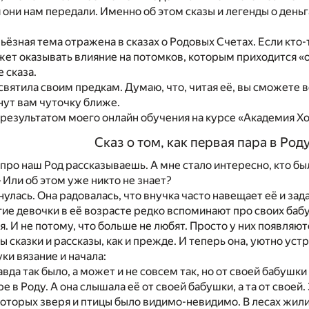
они нам передали. Именно об этом сказы и легенды о деньгах
ьёзная тема отражена в сказах о Родовых Счетах. Если кто-
жет оказывать влияние на потомков, которым приходится «
 сказа.
освятила своим предкам. Думаю, что, читая её, вы сможете 
анут вам чуточку ближе.
 результатом моего онлайн обучения на курсе «Академия Хо
Сказ о том, как первая пара в Род
 про наш Род рассказываешь. А мне стало интересно, кто был
 Или об этом уже никто не знает?
улась. Она радовалась, что внучка часто навещает её и зад
ие девочки в её возрасте редко вспоминают про своих баб
. И не потому, что больше не любят. Просто у них появляю
 сказки и рассказы, как и прежде. И теперь она, уютно уст
ки вязание и начала:
вда так было, а может и не совсем так, но от своей бабушки
е в Роду. А она слышала её от своей бабушки, а та от своей.
которых зверя и птицы было видимо-невидимо. В лесах жи