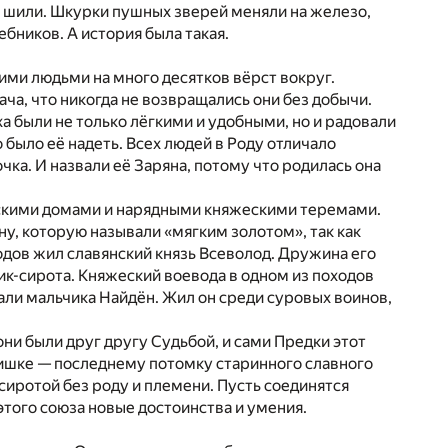
у шили. Шкурки пушных зверей меняли на железо,
ебников. А история была такая.
оими людьми на много десятков вёрст вокруг.
ча, что никогда не возвращались они без добычи.
 были не только лёгкими и удобными, но и радовали
 было её надеть. Всех людей в Роду отличало
чка. И назвали её Заряна, потому что родилась она
ческими домами и нарядными княжескими теремами.
у, которую называли «мягким золотом», так как
родов жил славянский князь Всеволод. Дружина его
ик-сирота. Княжеский воевода в одном из походов
вали мальчика Найдён. Жил он среди суровых воинов,
они были друг другу Судьбой, и сами Предки этот
чишке — последнему потомку старинного славного
 сиротой без роду и племени. Пусть соединятся
 этого союза новые достоинства и умения.