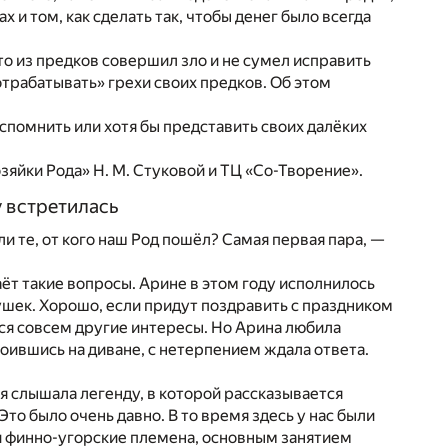
 и том, как сделать так, чтобы денег было всегда
то из предков совершил зло и не сумел исправить
отрабатывать» грехи своих предков. Об этом
вспомнить или хотя бы представить своих далёких
зяйки Рода» Н. М. Стуковой и ТЦ «Со-Творение».
у встретилась
и те, от кого наш Род пошёл? Самая первая пара, —
аёт такие вопросы. Арине в этом году исполнилось
ушек. Хорошо, если придут поздравить с праздником
тся совсем другие интересы. Но Арина любила
роившись на диване, с нетерпением ждала ответа.
 я слышала легенду, в которой рассказывается
 Это было очень давно. В то время здесь у нас были
ли финно-угорские племена, основным занятием