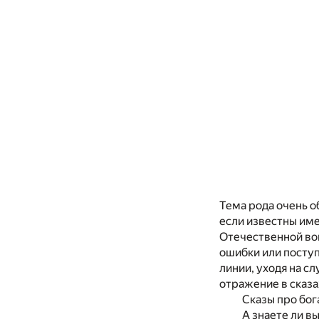
Тема рода очень о
если известны име
Отечественной вой
ошибки или поступ
линии, уходя на с
отражение в сказа
Сказы про бог
А знаете ли в