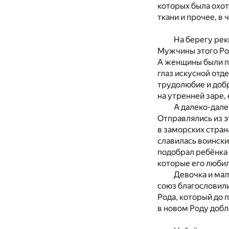
которых была охот
ткани и прочее, в 
На берегу рек
Мужчины этого Род
А женщины были пр
глаз искусной отд
трудолюбие и добр
на утренней заре,
А далеко-дале
Отправлялись из э
в заморских стран
славилась воински
подобрал ребёнка 
которые его любил
Девочка и мал
союз благословили
Рода, который до 
в новом Роду добл