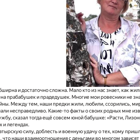
бширна и достаточно сложна. Мало кто из нас знает, как жи
на прабабушек и прадедушек. Многие мои ровесники не зна
ны. Между тем, наши предки жили, любили, ссорились, мир
али несправедливо. Какие-то факты о своих родных мне и
лужбу, сказал тогда ещё совсем юной бабушке: «Расти, Лизон
х и легендах.
атырскую силу, доблесть и военную удачу о тех, кому пришл
ы, что наши взаимоотношения с деньгами во многом зависят 