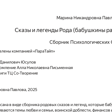
Марина Никандровна Пав
Сказы и легенды Рода (бабушкины р
Сборник Психологических 
влены компанией «ПараТайп»
 Данилович Юсупов
ормление
Алла Николаевна Письменная
ниги
ТЦ Со-Творение
овна Павлова, 2025
исана в виде сборника родовых сказов и легенд, которые ба
ваются темы любви и семьи, воинской доблести, финансов и 