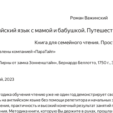
Роман Важинский
йский язык с мамой и бабушкой. Путешест
Книга для семейного чтения. Про
влены компанией «ПараТайп»
Пирны от замка Зонненштайн», Бернардо Беллотто, 1750 г.
й, 2023
одика обучения чтению уже не один год демонстрирует св
ь на английском языке без помощи репетитора и начальных
ения, практичность и высокий конечный результат занятий 
ния. Методика книги, которую Вы держите в руках, прошл