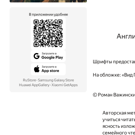
В приложении удобнее
Англи
Шрифты предоста
На обложке:
«Вид 
RuStore
·
Samsung Galaxy Store
Huawei AppGallery
·
Xiaomi GetApps
© Роман Важински
Авторская мет
учиться читат
ясность излож
семейного чте