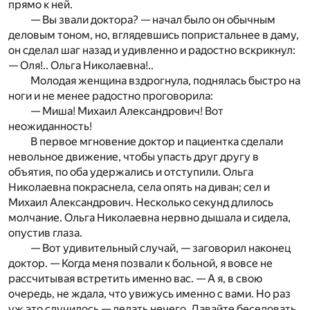
прямо к ней.
— Вы звали доктора? — начал было он обычным
деловым тоном, но, вглядевшись попристальнее в даму,
он сделал шаг назад и удивленно и радостно вскрикнул:
— Оля!.. Ольга Николаевна!..
Молодая женщина вздрогнула, поднялась быстро на
ноги и не менее радостно проговорила:
— Миша! Михаил Александрович! Вот
неожиданность!
В первое мгновение доктор и пациентка сделали
невольное движение, чтобы упасть друг другу в
объятия, по оба удержались и отступили. Ольга
Николаевна покраснела, села опять на диван; сел и
Михаил Александрович. Несколько секунд длилось
молчание. Ольга Николаевна нервно дышала и сидела,
опустив глаза.
— Вот удивительный случай, — заговорил наконец
доктор. — Когда меня позвали к больной, я вовсе не
рассчитывая встретить именно вас.
— А я, в свою
очередь, не ждала, что увижусь именно с вами. Но раз
уж это случилось — делать нечего. Давайте беседовать.