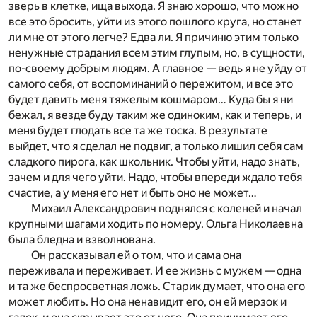
зверь в клетке, ища выхода. Я знаю хорошо, что можно
все это бросить, уйти из этого пошлого круга, но станет
ли мне от этого легче? Едва ли. Я причиню этим только
ненужные страдания всем этим глупым, но, в сущности,
по-своему добрым людям. А главное — ведь я не уйду от
самого себя, от воспоминаний о пережитом, и все это
будет давить меня тяжелым кошмаром… Куда бы я ни
бежал, я везде буду таким же одиноким, как и теперь, и
меня будет глодать все та же тоска. В результате
выйдет, что я сделал не подвиг, а только лишил себя сам
сладкого пирога, как школьник. Чтобы уйти, надо знать,
зачем и для чего уйти. Надо, чтобы впереди ждало тебя
счастие, а у меня его нет и быть оно не может…
Михаил Александрович поднялся с коленей и начал
крупными шагами ходить по номеру. Ольга Николаевна
была бледна и взволнована.
Он рассказывал ей о том, что и сама она
переживала и переживает. И ее жизнь с мужем — одна
и та же беспросветная ложь. Старик думает, что она его
может любить. Но она ненавидит его, он ей мерзок и