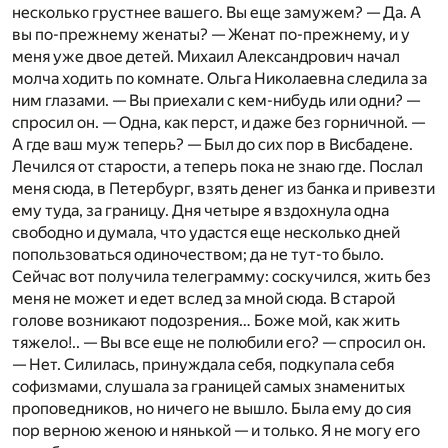
несколько грустнее вашего. Вы еще замужем?
— Да. А
вы по-прежнему женаты?
— Женат по-прежнему, и у
меня уже двое детей. Михаил Александрович начал
молча ходить по комнате. Ольга Николаевна следила за
ним глазами.
— Вы приехали с кем-нибудь или одни? —
спросил он.
— Одна, как перст, и даже без горничной.
—
А где ваш муж теперь?
— Был до сих пор в Висбадене.
Лечился от старости, а теперь пока не знаю где. Послал
меня сюда, в Петербург, взять денег из банка и привезти
ему туда, за границу. Дня четыре я вздохнула одна
свободно и думала, что удастся еще несколько дней
попользоваться одиночеством; да не тут-то было.
Сейчас вот получила телеграмму: соскучился, жить без
меня не может и едет вслед за мной сюда. В старой
голове возникают подозрения… Боже мой, как жить
тяжело!..
— Вы все еще не полюбили его? — спросил он.
— Нет. Силилась, принуждала себя, подкупала себя
софизмами, слушала за границей самых знаменитых
проповедников, но ничего не вышло. Была ему до сия
пор верною женою и нянькой — и только. Я не могу его