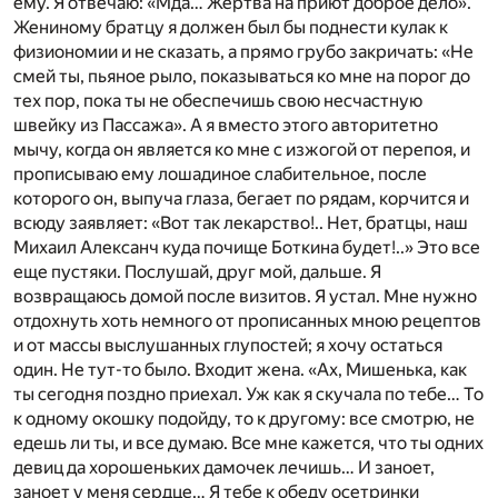
ему. Я отвечаю: «Мда… Жертва на приют доброе дело».
Жениному братцу я должен был бы поднести кулак к
физиономии и не сказать, а прямо грубо закричать: «Не
смей ты, пьяное рыло, показываться ко мне на порог до
тех пор, пока ты не обеспечишь свою несчастную
швейку из Пассажа». А я вместо этого авторитетно
мычу, когда он является ко мне с изжогой от перепоя, и
прописываю ему лошадиное слабительное, после
которого он, выпуча глаза, бегает по рядам, корчится и
всюду заявляет: «Вот так лекарство!.. Нет, братцы, наш
Михаил Алексанч куда почище Боткина будет!..» Это все
еще пустяки. Послушай, друг мой, дальше. Я
возвращаюсь домой после визитов. Я устал. Мне нужно
отдохнуть хоть немного от прописанных мною рецептов
и от массы выслушанных глупостей; я хочу остаться
один. Не тут-то было. Входит жена. «Ах, Мишенька, как
ты сегодня поздно приехал. Уж как я скучала по тебе… То
к одному окошку подойду, то к другому: все смотрю, не
едешь ли ты, и все думаю. Все мне кажется, что ты одних
девиц да хорошеньких дамочек лечишь… И заноет,
заноет у меня сердце… Я тебе к обеду осетринки