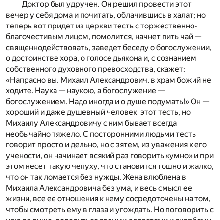
Доктор был удручен. Он решил провести этот
вечер у себя дома и почитать, облачившись в халат; но
теперь вот придет из церкви тесть с торжественно-
благочестивым лицом, помолится, начнет пить чай —
священнодействовать, заведет беседу о богослужении,
о достоинстве хора, о голосе дьякона и, с сознанием
собственного духовного превосходства, скажет:
«Напрасно вы, Михаил Александрович, в храм божий не
ходите. Наука — наукою, а богослужение —
богослужением. Надо иногда и о душе подумать!» Он —
хороший и даже душевный человек, этот тесть, но
Михаилу Александровичу с ним бывает всегда
необычайно тяжело. С посторонними людьми тесть
говорит просто и дельно, но с зятем, из уважения к его
учености, он начинает всякий раз говорить «умно» и при
этом несет такую чепуху, что становится тошно и жалко,
что он так ломается без нужды. Жена влюблена в
Михаила Александровича без ума, и весь смысл ее
жизни, все ее отношения к нему сосредоточены на том,
чтобы смотреть ему в глаза и угождать. Но поговорить с