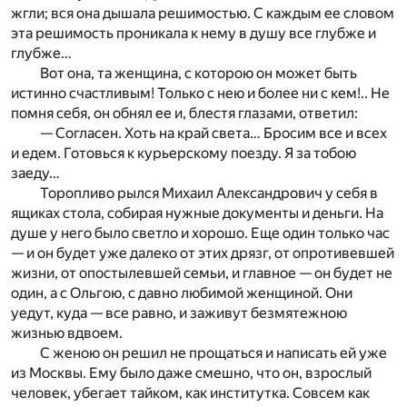
жгли; вся она дышала решимостью. С каждым ее словом
эта решимость проникала к нему в душу все глубже и
глубже…
Вот она, та женщина, с которою он может быть
истинно счастливым! Только с нею и более ни с кем!..
Не
помня себя, он обнял ее и, блестя глазами, ответил:
— Согласен. Хоть на край света… Бросим все и всех
и едем. Готовься к курьерскому поезду. Я за тобою
заеду…
Торопливо рылся Михаил Александрович у себя в
ящиках стола, собирая нужные документы и деньги. На
душе у него было светло и хорошо. Еще один только час
— и он будет уже далеко от этих дрязг, от опротивевшей
жизни, от опостылевшей семьи, и главное — он будет не
один, а с Ольгою, с давно любимой женщиной. Они
уедут, куда — все равно, и заживут безмятежною
жизнью вдвоем.
С женою он решил не прощаться и написать ей уже
из Москвы. Ему было даже смешно, что он, взрослый
человек, убегает тайком, как институтка. Совсем как