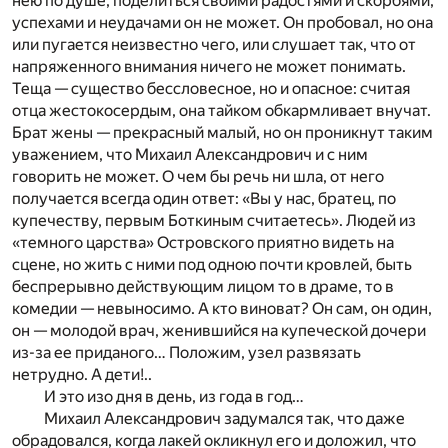
нею по душе, поделиться своими радостями и скорбями,
успехами и неудачами он не может. Он пробовал, но она
или пугается неизвестно чего, или слушает так, что от
напряженного внимания ничего не может понимать.
Теща — существо бессловесное, но и опасное: считая
отца жестокосердым, она тайком обкармливает внучат.
Брат жены — прекрасный малый, но он проникнут таким
уважением, что Михаил Александрович и с ним
говорить не может. О чем бы речь ни шла, от него
получается всегда один ответ: «Вы у нас, братец, по
купечеству, первым Боткиным считаетесь». Людей из
«темного царства» Островского приятно видеть на
сцене, но жить с ними под одною почти кровлей, быть
беспрерывно действующим лицом то в драме, то в
комедии — невыносимо. А кто виноват? Он сам, он один,
он — молодой врач, женившийся на купеческой дочери
из-за ее приданого… Положим, узел развязать
нетрудно. А дети!..
И это изо дня в день, из года в год…
Михаил Александрович задумался так, что даже
обрадовался, когда лакей окликнул его и доложил, что