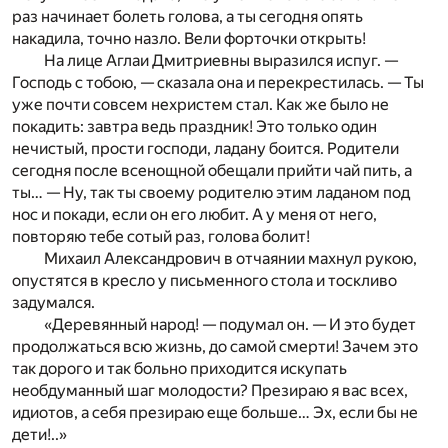
раз начинает болеть голова, а ты сегодня опять
накадила, точно назло. Вели форточки открыть!
На лице Аглаи Дмитриевны выразился испуг.
—
Господь с тобою, — сказала она и перекрестилась. — Ты
уже почти совсем нехристем стал. Как же было не
покадить: завтра ведь праздник! Это только один
нечистый, прости господи, ладану боится. Родители
сегодня после всенощной обещали прийти чай пить, а
ты…
— Ну, так ты своему родителю этим ладаном под
нос и покади, если он его любит. А у меня от него,
повторяю тебе сотый раз, голова болит!
Михаил Александрович в отчаянии махнул рукою,
опустятся в кресло у письменного стола и тоскливо
задумался.
«Деревянный народ! — подумал он. — И это будет
продолжаться всю жизнь, до самой смерти! Зачем это
так дорого и так больно приходится искупать
необдуманный шаг молодости? Презираю я вас всех,
идиотов, а себя презираю еще больше… Эх, если бы не
дети!..»