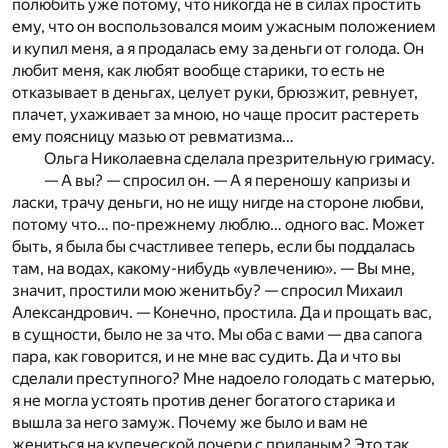
полюбить уже потому, что никогда не в силах простить
ему, что он воспользовался моим ужасным положением
и купил меня, а я продалась ему за деньги от голода. Он
любит меня, как любят вообще старики, то есть не
отказывает в деньгах, целует руки, брюзжит, ревнует,
плачет, ухаживает за мною, но чаще просит растереть
ему поясницу мазью от ревматизма…
Ольга Николаевна сделала презрительную гримасу.
— А вы? — спросил он.
— А я переношу капризы и
ласки, трачу деньги, но не ищу нигде на стороне любви,
потому что… по-прежнему люблю… одного вас. Может
быть, я была бы счастливее теперь, если бы поддалась
там, на водах, какому-нибудь «увлечению».
— Вы мне,
значит, простили мою женитьбу? — спросил Михаил
Александрович.
— Конечно, простила. Да и прощать вас,
в сущности, было не за что. Мы оба с вами — два сапога
пара, как говорится, и не мне вас судить. Да и что вы
сделали преступного? Мне надоело голодать с матерью,
я не могла устоять против денег богатого старика и
вышла за него замуж. Почему же было и вам не
жениться на купеческой дочери с приданым? Это так