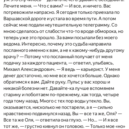
Лечите меня.
— Что с вами?
— И все, и ничего. Вас
потревожили напрасно. Я сегодня только приехала по
Варшавской дороге и устала во время пути. А потом
сейчас мне подали неутешительную телеграмму. Со
мною сделалось от слабости что-то вроде обморока, но
теперь уже это прошло. За вами посылали без моего
ведома. Интересно, почему это судьба направила
посланного именно к вам, а не к какому-нибудь другому
врачу?
— Потому что посланный получает от меня
подачку за каждого пациента, — ответил, улыбаясь,
Михаил Александрович. — Я ведь — карьерист. У меня
денег достаточно, но мне все хочется больше. Однако
обратимся к вам. Дайте руку. Пульс у вас хорош и
никакой болезни нет. Давайте-ка лучше вспомянем
старину и поболтаем по-прежнему, как тогда, четыре
года тому назад. Много с тех пор воды утекло. Вы,
оказывается, нисколько не постарели, а я — сильно
нравственно подвинулся назад. Вы — все та же, Оля?
—
Все та же Оля, — ответила она глухо. — Но…
— И я все
тот же, — грустно кивнул он головою. — Только мое «но»