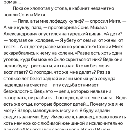
роман…
Пока он хлопотал у стола, в кабинет незаметно
вошли Соня и Митя.
— Папа, а ты мне лофадку купиф? — спросил Митя.
—
А мне куклу, папа, — проговорила Соня. Михаил
Александрович опустился на турецкий диван. «А дети?
— подумал он, холодея. — Я убегу от семьи, от жены, от
тестя… А от детей разве можно убежать?» Соня и Митя
вскарабкались к нему на колени. «Разве есть хоть один
уголок, куда бы можно было скрыться от них? Ведь они
вечно будут рисоваться в глазах. Кто их без меня
воспитает? О, господи, что же мне делать? Раз за
столько лет безотрадной жизни мелькнула секунда
надежды на счастие — и ту судьба отнимает
безжалостно. Ведь это — цепи, которых нельзя ни
разорвать, ни разбить… Господи, дай же мне силы… Ведь
есть же отцы, которые бросают детей… Почему же я не
могу? Вздор, малодушие: могу и я. Я буду издали
следить за ними. Еду. Имею же я, наконец, право пожить
хоть немножко с любимой женщиной и исключительно
для себя?! К черту все связи и цепи. В путь! И чем