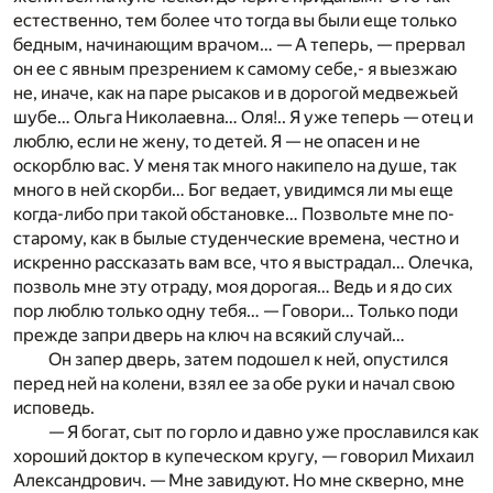
естественно, тем более что тогда вы были еще только
бедным, начинающим врачом…
— А теперь, — прервал
он ее с явным презрением к самому себе,- я выезжаю
не, иначе, как на паре рысаков и в дорогой медвежьей
шубе… Ольга Николаевна… Оля!.. Я уже теперь — отец и
люблю, если не жену, то детей. Я — не опасен и не
оскорблю вас. У меня так много накипело на душе, так
много в ней скорби… Бог ведает, увидимся ли мы еще
когда-либо при такой обстановке… Позвольте мне по-
старому, как в былые студенческие времена, честно и
искренно рассказать вам все, что я выстрадал… Олечка,
позволь мне эту отраду, моя дорогая… Ведь и я до сих
пор люблю только одну тебя…
— Говори… Только поди
прежде запри дверь на ключ на всякий случай…
Он запер дверь, затем подошел к ней, опустился
перед ней на колени, взял ее за обе руки и начал свою
исповедь.
— Я богат, сыт по горло и давно уже прославился как
хороший доктор в купеческом кругу, — говорил Михаил
Александрович. — Мне завидуют. Но мне скверно, мне