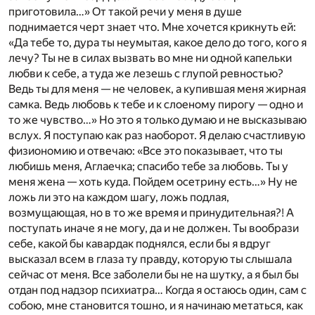
приготовила…» От такой речи у меня в душе
поднимается черт знает что. Мне хочется крикнуть ей:
«Да тебе то, дура ты неумытая, какое дело до того, кого я
лечу? Ты не в силах вызвать во мне ни одной капельки
любви к себе, а туда же лезешь с глупой ревностью?
Ведь ты для меня — не человек, а купившая меня жирная
самка. Ведь любовь к тебе и к слоеному пирогу — одно и
то же чувство…» Но это я только думаю и не высказываю
вслух. Я поступаю как раз наоборот. Я делаю счастливую
физиономию и отвечаю: «Все это показывает, что ты
любишь меня, Аглаечка; спасибо тебе за любовь. Ты у
меня жена — хоть куда. Пойдем осетрину есть…» Ну не
ложь ли это на каждом шагу, ложь подлая,
возмущающая, но в то же время и принудительная?! А
поступать иначе я не могу, да и не должен. Ты вообрази
себе, какой бы кавардак поднялся, если бы я вдруг
высказал всем в глаза ту правду, которую ты слышала
сейчас от меня. Все заболели бы не на шутку, а я был бы
отдан под надзор психиатра… Когда я остаюсь один, сам с
собою, мне становится тошно, и я начинаю метаться, как