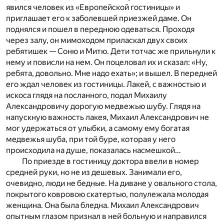
явился человек из «Европейской гостиницы» и
приглашает его к заболевшей приезжей даме. Он
поднялся и пошел в переднюю одеваться. Проходя
через залу, он мимоходом приласкал двух своих
ребятишек — Соню и Митю. Дети тотчас же прильнули к
нему и повисли на нем. Он поцеловал их и сказал: «Ну,
ребята, довольно. Мне надо ехать»; и вышел. В передней
его ждал человек из гостиницы. Лакей, с важностью и
искоса глядя на посланного, подал Михаилу
Александровичу дорогую медвежью шубу. Глядя на
напускную важность лакея, Михаил Александрович не
мог удержаться от улыбки, а самому ему богатая
медвежья шуба, при той буре, которая у него
происходила на душе, показалась насмешкой…
По приезде в гостиницу доктора ввели в номер
средней руки, но не из дешевых. Занимали его,
очевидно, люди не бедные. На диване у овального стола,
покрытого ковровою скатертью, полулежала молодая
женщина. Она была бледна. Михаил Александрович
опытным глазом признал в ней больную и направился