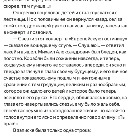
скорее, тем лучше…»
Он крепко поцеловал детей и стал спускаться с
лестницы. Но с половины ее он вернулся назад, сел за
свой стол, дрожащей рукою написал записку, запечатал
в конверт и позвонил.
— Свезти этот конверт в «Европейскую гостиницу»
— сказал он вошедшему слуге.
— Слушаю!.. — ответил
лакей и вышел. Михаил Александрович был бледен, как
полотно. Корабли были сожжены навсегда, и теперь,
когда уже ему ничего не оставалось впереди, он ясно и
твердо взглянул в глаза своему будущему, и его личное
счастье показалось ему пошлым и ничтожным в
сравнении с тем грядущим, великим и разнообразным,
которое ожидало его детей и которое было теперь
всецело в его руках. Его сердце, обливалось кровью, на
глаза его навертывались слезы, ему было жаль себя,
своей так неумно израсходованной жизни, но какой-то
голос внутри его ясно и определенно говорил ему: «Ты
прав!»
В записке была только одна строка: