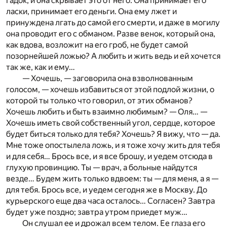
гадок, и она скрывает это от него. Она принимает его
ласки, принимает его деньги. Она ему лжет и
принуждена лгать до самой его смерти, и даже в могилу
она проводит его с обманом. Разве венок, который она,
как вдова, возложит на его гроб, не будет самой
позорнейшей ложью? А любить и жить ведь и ей хочется
так же, как и ему…
— Хочешь, — заговорила она взволнованным
голосом, — хочешь избавиться от этой подлой жизни, о
которой ты только что говорил, от этих обманов?
Хочешь любить и быть взаимно любимым?
— Оля…
—
Хочешь иметь свой собственный угол, сердце, которое
будет биться только для тебя? Хочешь? Я вижу, что — да.
Мне тоже опостылела ложь, и я тоже хочу жить для тебя
и для себя… Брось все, и я все брошу, и уедем отсюда в
глухую провинцию. Ты — врач, а больные найдутся
везде… Будем жить только вдвоем: ты — для меня, а я —
для тебя. Брось все, и уедем сегодня же в Москву. До
курьерского еще два часа осталось… Согласен? Завтра
будет уже поздно; завтра утром приедет муж…
Он слушал ее и дрожал всем телом. Ее глаза его