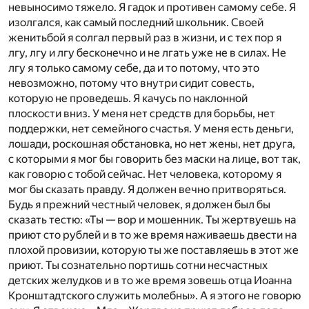
невыносимо тяжело. Я гадок и противен самому себе. Я
изолгался, как самый последний школьник. Своей
женитьбой я солгал первый раз в жизни, и с тех пор я
лгу, лгу и лгу бесконечно и не лгать уже не в силах. Не
лгу я только самому себе, да и то потому, что это
невозможно, потому что внутри сидит совесть,
которую не проведешь. Я качусь по наклонной
плоскости вниз. У меня нет средств для борьбы, нет
поддержки, нет семейного счастья. У меня есть деньги,
лошади, роскошная обстановка, но нет жены, нет друга,
с которыми я мог бы говорить без маски на лице, вот так,
как говорю с тобой сейчас. Нет человека, которому я
мог бы сказать правду. Я должен вечно притворяться.
Будь я прежний честный человек, я должен был бы
сказать тестю: «Ты — вор и мошенник. Ты жертвуешь на
приют сто рублей и в то же время наживаешь двести на
плохой провизии, которую ты же поставляешь в этот же
приют. Ты сознательно портишь сотни несчастных
детских желудков и в то же время зовешь отца Иоанна
Кронштадтского служить молебны». А я этого не говорю