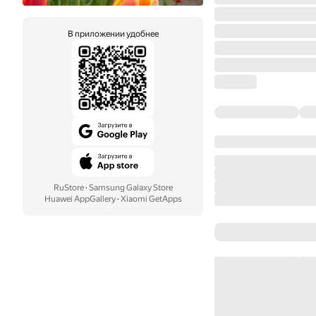
В приложении удобнее
RuStore
·
Samsung Galaxy Store
Huawei AppGallery
·
Xiaomi GetApps