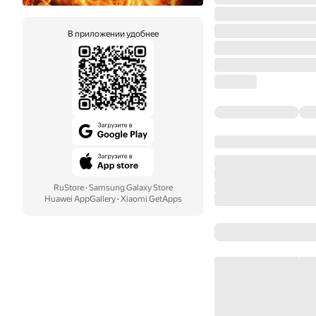
В приложении удобнее
RuStore
·
Samsung Galaxy Store
Huawei AppGallery
·
Xiaomi GetApps