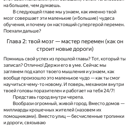
на большее, чем думаешь.
В следующей главе мы узнаем, как именно твой
мозг совершает эти маленькие (и большие) чудеса
обучения, и почему он настоящий супергерой перемен.
Поехали дальше?
Глава 2: твой мозг — мастер перемен (как он
строит новые дороги)
Помнишь свой успех из прошлой главы? Тот, который ты
записал? Отлично! Держи его в уме. Сейчас мы
заглянем под капот твоего мышления и узнаем, как
вообще произошло это маленькое чудо — как ты смог
научиться чему-то новому. И поверь, механизм внутри
твоей головы поразителен и работает на тебя 24/7!
Представь город внутри черепа.
Вообрази огромный, живой город. Вместо домов —
миллиарды крошечных жителей (назовем их
помощниками). Вместо улиц — бесчисленные тропинки
и дороги, связываю
...