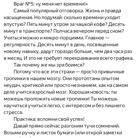
Враг №5: «у меня нет времени!»
Самый популярный отговорка. Жизнь и правда
насыщенная. Но подумай: сколько времени уходит
впустую? Пять минут утром за чашкой кофе? Десять
минут в транспорте? Полчаса вечером перед сном?
Учиться можно и микро-порциями. Главное —
регулярность. Десять минут в день, посвященные
новому навыку, дадут гораздо больше, чем два часа раз
в месяц. И это не требует перекраивания всего графика.
Так почему же мы зря боимся?
Потому что все эти страхи — просто привычные
тропинки в нашем мозгу. Они протоптаны опытом
неудач, критикой или просто незнанием, как на самом
деле учится взрослый мозг. Хорошая новость: ты
можешь проложить новые тропинки! Ты можешь
научиться учиться легко, с интересом и без лишнего
стресса.
Практика: вспомни свой успех!
Давай прямо сейчас разгоним тучи сомнений.
Возьми ручку и листок бумаги (или открой заметки