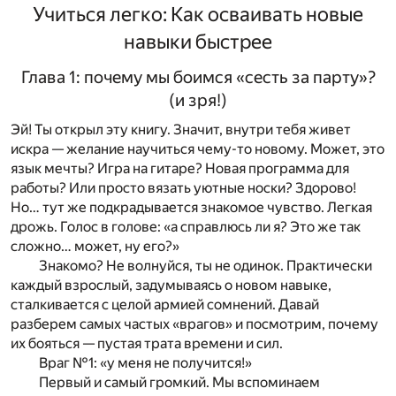
Учиться легко: Как осваивать новые
навыки быстрее
Глава 1: почему мы боимся «сесть за парту»?
(и зря!)
Эй! Ты открыл эту книгу. Значит, внутри тебя живет
искра — желание научиться чему-то новому. Может, это
язык мечты? Игра на гитаре? Новая программа для
работы? Или просто вязать уютные носки? Здорово!
Но… тут же подкрадывается знакомое чувство. Легкая
дрожь. Голос в голове: «а справлюсь ли я? Это же так
сложно… может, ну его?»
Знакомо? Не волнуйся, ты не одинок. Практически
каждый взрослый, задумываясь о новом навыке,
сталкивается с целой армией сомнений. Давай
разберем самых частых «врагов» и посмотрим, почему
их бояться — пустая трата времени и сил.
Враг №1: «у меня не получится!»
Первый и самый громкий. Мы вспоминаем