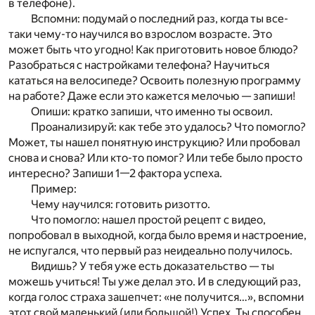
в телефоне).
Вспомни: подумай о последний раз, когда ты все-
таки чему-то научился во взрослом возрасте. Это
может быть что угодно! Как приготовить новое блюдо?
Разобраться с настройками телефона? Научиться
кататься на велосипеде? Освоить полезную программу
на работе? Даже если это кажется мелочью — запиши!
Опиши: кратко запиши, что именно ты освоил.
Проанализируй: как тебе это удалось? Что помогло?
Может, ты нашел понятную инструкцию? Или пробовал
снова и снова? Или кто-то помог? Или тебе было просто
интересно? Запиши 1—2 фактора успеха.
Пример:
Чему научился: готовить ризотто.
Что помогло: нашел простой рецепт с видео,
попробовал в выходной, когда было время и настроение,
не испугался, что первый раз неидеально получилось.
Видишь? У тебя уже есть доказательство — ты
можешь учиться! Ты уже делал это. И в следующий раз,
когда голос страха зашепчет: «не получится…», вспомни
этот свой маленький (или большой!) Успех. Ты способен