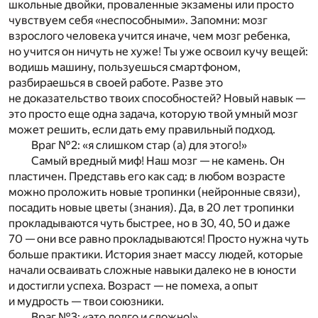
школьные двойки, проваленные экзамены или просто
чувствуем себя «неспособными». Запомни: мозг
взрослого человека учится иначе, чем мозг ребенка,
но учится он ничуть не хуже! Ты уже освоил кучу вещей:
водишь машину, пользуешься смартфоном,
разбираешься в своей работе. Разве это
не доказательство твоих способностей? Новый навык —
это просто еще одна задача, которую твой умный мозг
может решить, если дать ему правильный подход.
Враг №2: «я слишком стар (а) для этого!»
Самый вредный миф! Наш мозг — не камень. Он
пластичен. Представь его как сад: в любом возрасте
можно проложить новые тропинки (нейронные связи),
посадить новые цветы (знания). Да, в 20 лет тропинки
прокладываются чуть быстрее, но в 30, 40, 50 и даже
70 — они все равно прокладываются! Просто нужна чуть
больше практики. История знает массу людей, которые
начали осваивать сложные навыки далеко не в юности
и достигли успеха. Возраст — не помеха, а опыт
и мудрость — твои союзники.
Враг №3: «это долго и сложно!»