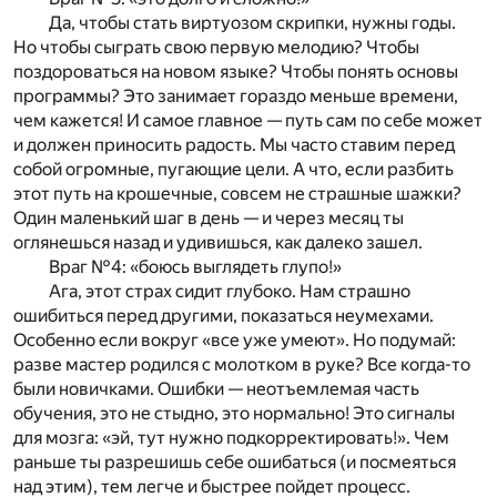
Да, чтобы стать виртуозом скрипки, нужны годы.
Но чтобы сыграть свою первую мелодию? Чтобы
поздороваться на новом языке? Чтобы понять основы
программы? Это занимает гораздо меньше времени,
чем кажется! И самое главное — путь сам по себе может
и должен приносить радость. Мы часто ставим перед
собой огромные, пугающие цели. А что, если разбить
этот путь на крошечные, совсем не страшные шажки?
Один маленький шаг в день — и через месяц ты
оглянешься назад и удивишься, как далеко зашел.
Враг №4: «боюсь выглядеть глупо!»
Ага, этот страх сидит глубоко. Нам страшно
ошибиться перед другими, показаться неумехами.
Особенно если вокруг «все уже умеют». Но подумай:
разве мастер родился с молотком в руке? Все когда-то
были новичками. Ошибки — неотъемлемая часть
обучения, это не стыдно, это нормально! Это сигналы
для мозга: «эй, тут нужно подкорректировать!». Чем
раньше ты разрешишь себе ошибаться (и посмеяться
над этим), тем легче и быстрее пойдет процесс.