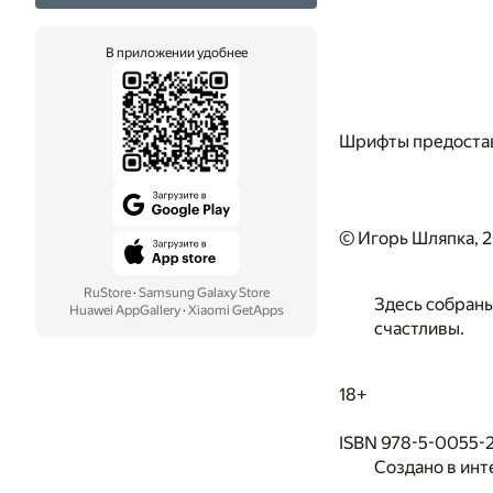
В приложении удобнее
Шрифты предоста
© Игорь Шляпка, 
RuStore
·
Samsung Galaxy Store
Здесь собраны
Huawei AppGallery
·
Xiaomi GetApps
счастливы.
18+
ISBN 978-5-0055-
Создано в инт