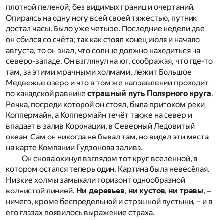
плотной пеленой, без видимых границ и очертаний.
Опираясь на одну ногу всей своей тяжестью, путник
достал часы. Было уже четыре. Последние недели две
он сбился со счёта; так как стоял конец июля и начало
августа, то он знал, что солнце должно находиться на
северо-западе. Он взглянул на юг, соображая, что где-то
там, за этими мрачными холмами, лежит Большое
Медвежье озеро и что в том же направлении проходит
по канадской равнине
страшный путь Полярного круга
.
Речка, посреди которой он стоял, была притоком реки
Коппермайн, а Коппермайн течёт также на север и
впадает в залив Коронации, в Северный Ледовитый
океан. Сам он никогда не бывал там, но видел эти места
на карте Компании Гудзонова залива.
Он снова окинул взглядом тот круг вселенной, в
котором остался теперь один. Картина была невесёлая.
Низкие холмы замыкали горизонт однообразной
волнистой линией.
Ни деревьев
,
ни кустов
,
ни травы
, –
ничего, кроме беспредельной и страшной пустыни, – и в
его глазах появилось выражение страха.