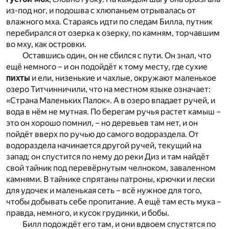
из-под ног, и подошва с хлюпаньем отрывалась от
влажного мха. Стараясь идти по следам Билла, путник
перебирался от озерка к озерку, по камням, торчавшим
во мху, как островки.
Оставшись один, он не сбился с пути. Он знал, что
ещё немного – и он подойдёт к тому месту, где сухие
пихты
и ели, низенькие и чахлые, окружают маленькое
озеро Титчинничили, что на местном языке означает:
«Страна Маленьких Палок». А в озеро впадает ручей, и
вода в нём не мутная. По берегам ручья растет камыш –
это он хорошо помнил, – но деревьев там нет, и он
пойдёт вверх по ручью до самого водораздела. От
водораздела начинается другой ручей, текущий на
запад; он спустится по нему до реки Диз и там найдёт
свой тайник под перевёрнутым челноком, заваленном
камнями. В тайнике спрятаны патроны, крючки и лески
для удочек и маленькая сеть – всё нужное для того,
чтобы добывать себе пропитание. А ещё там есть мука –
правда, немного, и кусок грудинки, и бобы.
Билл подождёт его там, и они вдвоем спустятся по