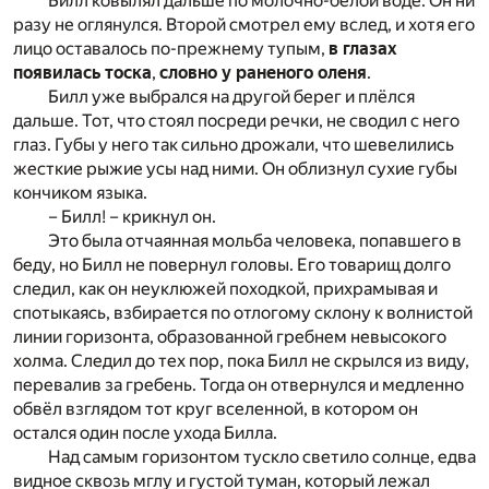
Билл ковылял дальше по молочно-белой воде. Он ни
разу не оглянулся. Второй смотрел ему вслед, и хотя его
лицо оставалось по-прежнему тупым,
в глазах
появилась тоска
,
словно у раненого оленя
.
Билл уже выбрался на другой берег и плёлся
дальше. Тот, что стоял посреди речки, не сводил с него
глаз. Губы у него так сильно дрожали, что шевелились
жесткие рыжие усы над ними. Он облизнул сухие губы
кончиком языка.
– Билл! – крикнул он.
Это была отчаянная мольба человека, попавшего в
беду, но Билл не повернул головы. Его товарищ долго
следил, как он неуклюжей походкой, прихрамывая и
спотыкаясь, взбирается по отлогому склону к волнистой
линии горизонта, образованной гребнем невысокого
холма. Следил до тех пор, пока Билл не скрылся из виду,
перевалив за гребень. Тогда он отвернулся и медленно
обвёл взглядом тот круг вселенной, в котором он
остался один после ухода Билла.
Над самым горизонтом тускло светило солнце, едва
видное сквозь мглу и густой туман, который лежал