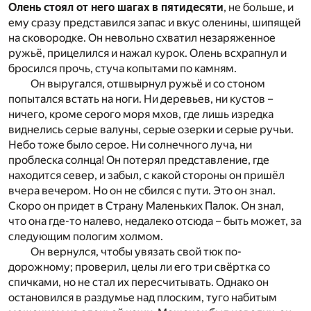
Олень стоял от него шагах в пятидесяти
, не больше, и
ему сразу представился запас и вкус оленины, шипящей
на сковородке. Он невольно схватил незаряженное
ружьё, прицелился и нажал курок. Олень всхрапнул и
бросился прочь, стуча копытами по камням.
Он выругался, отшвырнул ружьё и со стоном
попытался встать на ноги. Ни деревьев, ни кустов –
ничего, кроме серого моря мхов, где лишь изредка
виднелись серые валуны, серые озерки и серые ручьи.
Небо тоже было серое. Ни солнечного луча, ни
проблеска солнца! Он потерял представление, где
находится север, и забыл, с какой стороны он пришёл
вчера вечером. Но он не сбился с пути. Это он знал.
Скоро он придет в Страну Маленьких Палок. Он знал,
что она где-то налево, недалеко отсюда – быть может, за
следующим пологим холмом.
Он вернулся, чтобы увязать свой тюк по-
дорожному; проверил, целы ли его три свёртка со
спичками, но не стал их пересчитывать. Однако он
остановился в раздумье над плоским, туго набитым