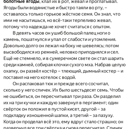
болотные ягоды
, клал их в рот, жевал и проглатывал.
Ягоды были водянистые и быстро таяли во рту, –
оставалось только горькое жёсткое семя. Он знал, что
ими не насытишься, но всё-таки терпеливо жевал,
потому что надежда не хочет считаться с опытом.
В девять часов он ушиб большой палец ноги о
камень, пошатнулся и упал от слабости и утомления.
Довольно долго он лежал на боку не шевелясь; потом
высвободился из ремней, неловко приподнялся и сел.
Ещё не стемнело, и в сумеречном свете он стал шарить
среди камней, собирая клочки сухого мха. Набрав целую
охапку, он развёл костёр – тлеющий, дымный костер – и
поставил на него котелок с водой.
Он распаковал тюк и прежде всего сосчитал,
сколько у него спичек. Их было шестьдесят семь. Чтобы
не ошибиться, он пересчитывал три раза. Он разделил
их на три кучки и каждую завернул в пергамент; один
свёрток он положил в пустой кисет, другой – за
подкладку изношенной шапки, а третий – за пазуху.
Когда он проделал всё это, ему вдруг стало страшно; он
развернул все три свёртка и снова пересчитал. Спичек