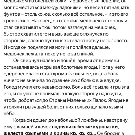
мешочком из оленьей кожи. Мешочек был невелик, он
мог поместиться между ладонями, но весил пятнадцать
фунтов – столько же, сколько всё остальное, – и это его
тревожило. Наконец, он отложил мешочек в сторону и
стал свертывать тюк; потом взглянул на мешочек,
быстро схватил его и вызывающе оглянулся по
сторонам, словно пустыня хотела отнять у него золото.
И когда он поднялся на ноги и поплёлся дальше,
мешочек лежал в тюке у него за спиной.
Он свернул налево и пошёл, время от времени
останавливаясь и срывая болотные ягоды. Нога у него
одеревенела, он стал хромать сильнее, но эта боль
ничего не значила по сравнению с болью в желудке.
Голод мучил его невыносимо. Боль всё грызла и грызла
его, и он уже не понимал, в какую сторону надо идти,
чтобы добраться до Страны Маленьких Палок. Ягоды не
утоляли грызущей боли, от них только щипало язык и
нёбо.
Когда он дошёл до небольшой ложбины, навстречу
ему с камней и кочек
поднялись белые куропатки
,
шелестя крыльями и крича: кр, кр, кр…
Он бросил в