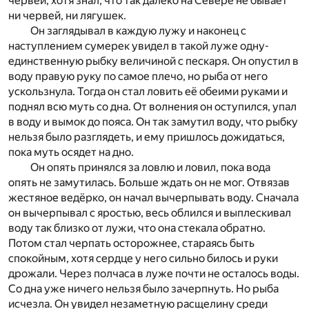
червей, хотя знал, что так далеко на Севере не бывает
ни червей, ни лягушек.
Он заглядывал в каждую лужу и наконец с
наступлением сумерек увидел в такой луже одну-
единственную рыбку величиной с пескаря. Он опустил в
воду правую руку по самое плечо, но рыба от него
ускользнула. Тогда он стал ловить её обеими руками и
поднял всю муть со дна. От волнения он оступился, упал
в воду и вымок до пояса. Он так замутил воду, что рыбку
нельзя было разглядеть, и ему пришлось дожидаться,
пока муть осядет на дно.
Он опять принялся за ловлю и ловил, пока вода
опять не замутилась. Больше ждать он не мог. Отвязав
жестяное ведёрко, он начал вычерпывать воду. Сначала
он вычерпывал с яростью, весь облился и выплескивал
воду так близко от лужи, что она стекала обратно.
Потом стал черпать осторожнее, стараясь быть
спокойным, хотя сердце у него сильно билось и руки
дрожали. Через полчаса в луже почти не осталось воды.
Со дна уже ничего нельзя было зачерпнуть. Но рыба
исчезла. Он увидел незаметную расщелину среди