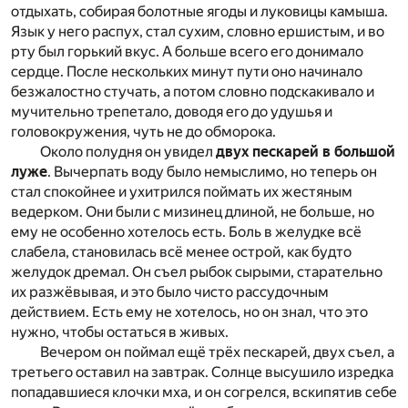
отдыхать, собирая болотные ягоды и луковицы камыша.
Язык у него распух, стал сухим, словно ершистым, и во
рту был горький вкус. А больше всего его донимало
сердце. После нескольких минут пути оно начинало
безжалостно стучать, а потом словно подскакивало и
мучительно трепетало, доводя его до удушья и
головокружения, чуть не до обморока.
Около полудня он увидел
двух пескарей в большой
луже
. Вычерпать воду было немыслимо, но теперь он
стал спокойнее и ухитрился поймать их жестяным
ведерком. Они были с мизинец длиной, не больше, но
ему не особенно хотелось есть. Боль в желудке всё
слабела, становилась всё менее острой, как будто
желудок дремал. Он съел рыбок сырыми, старательно
их разжёвывая, и это было чисто рассудочным
действием. Есть ему не хотелось, но он знал, что это
нужно, чтобы остаться в живых.
Вечером он поймал ещё трёх пескарей, двух съел, а
третьего оставил на завтрак. Солнце высушило изредка
попадавшиеся клочки мха, и он согрелся, вскипятив себе