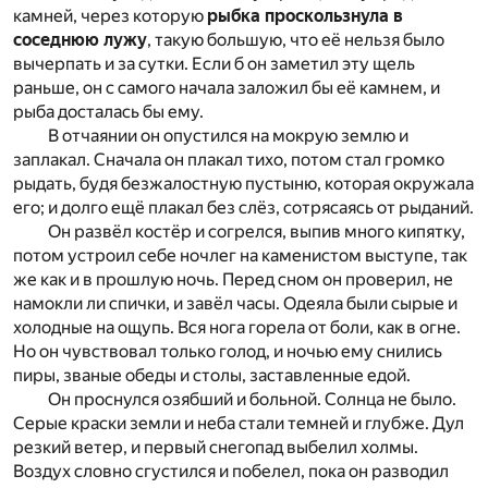
камней, через которую
рыбка проскользнула в
соседнюю лужу
, такую большую, что её нельзя было
вычерпать и за сутки. Если б он заметил эту щель
раньше, он с самого начала заложил бы её камнем, и
рыба досталась бы ему.
В отчаянии он опустился на мокрую землю и
заплакал. Сначала он плакал тихо, потом стал громко
рыдать, будя безжалостную пустыню, которая окружала
его; и долго ещё плакал без слёз, сотрясаясь от рыданий.
Он развёл костёр и согрелся, выпив много кипятку,
потом устроил себе ночлег на каменистом выступе, так
же как и в прошлую ночь. Перед сном он проверил, не
намокли ли спички, и завёл часы. Одеяла были сырые и
холодные на ощупь. Вся нога горела от боли, как в огне.
Но он чувствовал только голод, и ночью ему снились
пиры, званые обеды и столы, заставленные едой.
Он проснулся озябший и больной. Солнца не было.
Серые краски земли и неба стали темней и глубже. Дул
резкий ветер, и первый снегопад выбелил холмы.
Воздух словно сгустился и побелел, пока он разводил