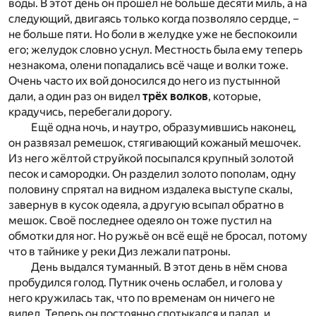
воды. В этот день он прошёл не больше десяти миль, а на
следующий, двигаясь только когда позволяло сердце, –
не больше пяти. Но боли в желудке уже не беспокоили
его; желудок словно уснул. Местность была ему теперь
незнакома, олени попадались всё чаще и волки тоже.
Очень часто их вой доносился до него из пустынной
дали, а один раз он видел
трёх волков
, которые,
крадучись, перебегали дорогу.
Ещё одна ночь, и наутро, образумившись наконец,
он развязал ремешок, стягивающий кожаный мешочек.
Из него жёлтой струйкой посыпался крупный золотой
песок и самородки. Он разделил золото пополам, одну
половину спрятал на видном издалека выступе скалы,
завернув в кусок одеяла, а другую всыпал обратно в
мешок. Своё последнее одеяло он тоже пустил на
обмотки для ног. Но ружьё он всё ещё не бросал, потому
что в тайнике у реки Диз лежали патроны.
День выдался туманный. В этот день в нём снова
пробудился голод. Путник очень ослабел, и голова у
него кружилась так, что по временам он ничего не
видел. Теперь он постоянно спотыкался и падал, и