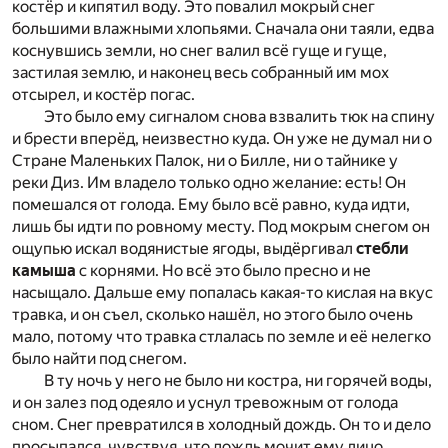
костёр и кипятил воду. Это повалил мокрый снег
большими влажными хлопьями. Сначала они таяли, едва
коснувшись земли, но снег валил всё гуще и гуще,
застилая землю, и наконец весь собранный им мох
отсырел, и костёр погас.
Это было ему сигналом снова взвалить тюк на спину
и брести вперёд, неизвестно куда. Он уже не думал ни о
Стране Маленьких Палок, ни о Билле, ни о тайнике у
реки Диз. Им владело только одно желание: есть! Он
помешался от голода. Ему было всё равно, куда идти,
лишь бы идти по ровному месту. Под мокрым снегом он
ощупью искал водянистые ягоды, выдёргивал
стебли
камыша
с корнями. Но всё это было пресно и не
насыщало. Дальше ему попалась какая-то кислая на вкус
травка, и он съел, сколько нашёл, но этого было очень
мало, потому что травка стлалась по земле и её нелегко
было найти под снегом.
В ту ночь у него не было ни костра, ни горячей воды,
и он залез под одеяло и уснул тревожным от голода
сном. Снег превратился в холодный дождь. Он то и дело
просыпался, чувствуя, что дождь мочит ему лицо.