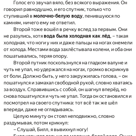
Голос его звучал вяло, без всякого выражения. Он
говорил равнодушно, и его спутник, только что
ступивший в
молочно-белую воду
, пенившуюся по
камням, ничего ему не ответил.
Второй тоже вошёл в речку вслед за первым. Они
не разулись, хотя
вода была холодная как лёд
, – такая
холодная, что ноги у них и даже пальцы на ногах онемели
от холода. Местами вода захлёстывала колени, и оба они
пошатывались, теряя опору.
Второй путник поскользнулся на гладком валуне и
чуть не упал, но удержался на ногах, громко вскрикнув
от боли. Должно быть, у него закружилась голова, – он
пошатнулся и замахал свободной рукой, словно хватаясь
за воздух. Справившись с собой, он шагнул вперёд, но
снова пошатнулся и чуть не упал. Тогда он остановился и
посмотрел на своего спутника: тот всё так же шёл
впереди, даже не оглядываясь.
Целую минуту он стоял неподвижно, словно
раздумывая, потом крикнул:
– Слушай, Билл, я вывихнул ногу!