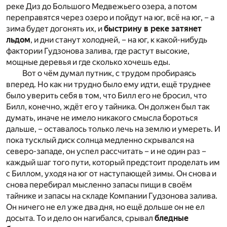
реке Диз до Большого Медвежьего озера, а потом
переправятся через озеро и пойдут на юг, всё на юг, – а
зима будет догонять их, и
быстрину в реке затянет
льдом
, и дни станут холодней, – на юг, к какой-нибудь
фактории Гудзонова залива, где растут высокие,
мощные деревья и где сколько хочешь еды.
Вот о чём думал путник, с трудом пробираясь
вперед. Но как ни трудно было ему идти, ещё труднее
было уверить себя в том, что Билл его не бросил, что
Билл, конечно, ждёт его у тайника. Он должен был так
думать, иначе не имело никакого смысла бороться
дальше, – оставалось только лечь на землю и умереть. И
пока тусклый диск солнца медленно скрывался на
северо-западе, он успел рассчитать – и не один раз –
каждый шаг того пути, который предстоит проделать им
с Биллом, уходя на юг от наступающей зимы. Он снова и
снова перебирал мысленно запасы пищи в своём
тайнике и запасы на складе Компании Гудзонова залива.
Он ничего не ел уже два дня, но ещё дольше он не ел
досыта. То и дело он нагибался, срывал
бледные