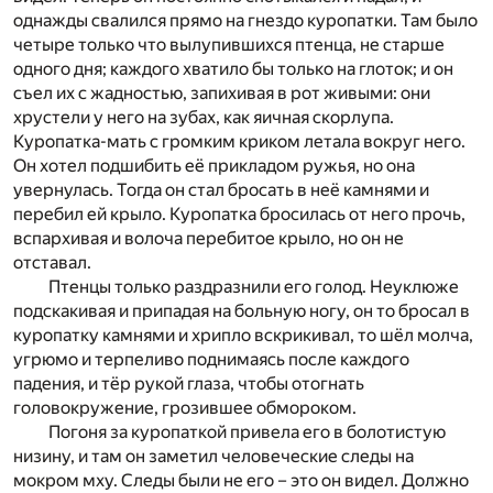
однажды свалился прямо на гнездо куропатки. Там было
четыре только что вылупившихся птенца, не старше
одного дня; каждого хватило бы только на глоток; и он
съел их с жадностью, запихивая в рот живыми: они
хрустели у него на зубах, как яичная скорлупа.
Куропатка-мать с громким криком летала вокруг него.
Он хотел подшибить её прикладом ружья, но она
увернулась. Тогда он стал бросать в неё камнями и
перебил ей крыло. Куропатка бросилась от него прочь,
вспархивая и волоча перебитое крыло, но он не
отставал.
Птенцы только раздразнили его голод. Неуклюже
подскакивая и припадая на больную ногу, он то бросал в
куропатку камнями и хрипло вскрикивал, то шёл молча,
угрюмо и терпеливо поднимаясь после каждого
падения, и тёр рукой глаза, чтобы отогнать
головокружение, грозившее обмороком.
Погоня за куропаткой привела его в болотистую
низину, и там он заметил человеческие следы на
мокром мху. Следы были не его – это он видел. Должно