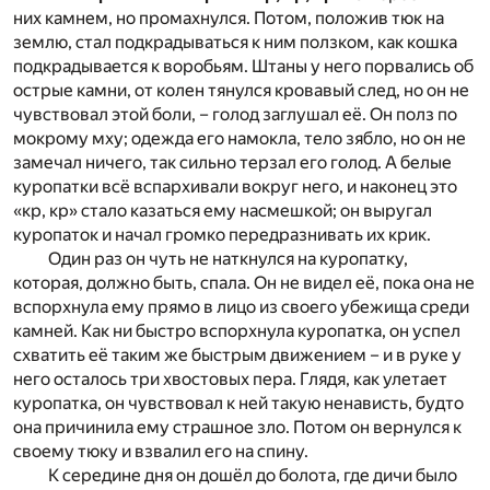
них камнем, но промахнулся. Потом, положив тюк на
землю, стал подкрадываться к ним ползком, как кошка
подкрадывается к воробьям. Штаны у него порвались об
острые камни, от колен тянулся кровавый след, но он не
чувствовал этой боли, – голод заглушал её. Он полз по
мокрому мху; одежда его намокла, тело зябло, но он не
замечал ничего, так сильно терзал его голод. А белые
куропатки всё вспархивали вокруг него, и наконец это
«кр, кр» стало казаться ему насмешкой; он выругал
куропаток и начал громко передразнивать их крик.
Один раз он чуть не наткнулся на куропатку,
которая, должно быть, спала. Он не видел её, пока она не
вспорхнула ему прямо в лицо из своего убежища среди
камней. Как ни быстро вспорхнула куропатка, он успел
схватить её таким же быстрым движением – и в руке у
него осталось три хвостовых пера. Глядя, как улетает
куропатка, он чувствовал к ней такую ненависть, будто
она причинила ему страшное зло. Потом он вернулся к
своему тюку и взвалил его на спину.
К середине дня он дошёл до болота, где дичи было