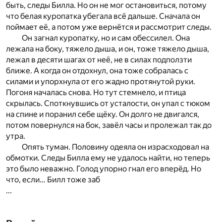
быть, следы Билла. Но он не мог остановиться, потому
что белая куропатка убегала всё дальше. Сначала он
поймает её, а потом уже вернётся и рассмотрит следы.
Он загнал куропатку, но и сам обессилел. Она
лежала на боку, тяжело дыша, и он, тоже тяжело дыша,
лежал в десяти шагах от неё, не в силах подползти
ближе. А когда он отдохнул, она тоже собралась с
силами и упорхнула от его жадно протянутой руки.
Погоня началась снова. Но тут стемнело, и птица
скрылась. Споткнувшись от усталости, он упал с тюком
на спине и поранил себе щёку. Он долго не двигался,
потом повернулся на бок, завёл часы и пролежал так до
утра.
Опять туман. Половину одеяла он израсходовал на
обмотки. Следы Билла ему не удалось найти, но теперь
это было неважно. Голод упорно гнал его вперёд. Но
что, если… Билл тоже заб
...