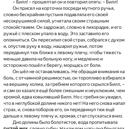
– Билл! – прошептал он и повторил опять: – Билл!
Он присел на корточки посреди мутного ручья,
словно бескрайняя пустыня подавляла его своей
несокрушимой силой, угнетала своим страшным
спокойствием. Он задрожал, словно в лихорадке, и его
ружьё с плеском упало в воду. Это заставило его
опомниться. Он пересилил свой страх, собрался с духом
и, опустив руку в воду, нашарил ружье, потом
передвинул тюк ближе к левому плечу, чтобы тяжесть
меньше давила на больную ногу, и медленно и
осторожно пошёл к берегу, морщась от боли.
Он шёл не останавливаясь. Не обращая внимания на
боль, с отчаянной решимостью, он торопливо взбирался
на вершину холма, за гребнем которого скрылся Билл, –
и сам он казался ещё более смешным и неуклюжим, чем
хромой, едва ковылявший Билл. Но с гребня он увидел,
что в неглубокой долине никого нет! На него снова напал
страх, и, снова поборов его, он передвинул тюк ещё
дальше к левому плечу и, хромая, стал спускаться вниз.
Дно долины было болотистое, вода пропитывала
густой мох
, словно губку. На каждом шагу она брызгала