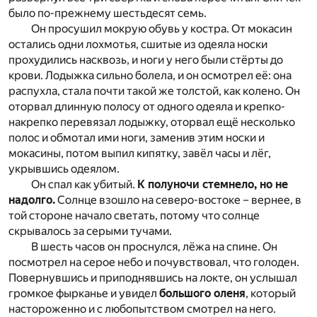
было по-прежнему шестьдесят семь.
Он просушил мокрую обувь у костра. От мокасин
остались одни лохмотья, сшитые из одеяла носки
прохудились насквозь, и ноги у него были стёрты до
крови. Лодыжка сильно болела, и он осмотрел её: она
распухла, стала почти такой же толстой, как колено. Он
оторвал длинную полосу от одного одеяла и крепко-
накрепко перевязал лодыжку, оторвал ещё несколько
полос и обмотал ими ноги, заменив этим носки и
мокасины, потом выпил кипятку, завёл часы и лёг,
укрывшись одеялом.
Он спал как убитый.
К полуночи стемнело, но не
надолго.
Солнце взошло на северо-востоке – вернее, в
той стороне начало светать, потому что солнце
скрывалось за серыми тучами.
В шесть часов он проснулся, лёжа на спине. Он
посмотрел на серое небо и почувствовал, что голоден.
Повернувшись и приподнявшись на локте, он услышал
громкое фырканье и увидел
большого оленя
, который
настороженно и с любопытством смотрел на него.