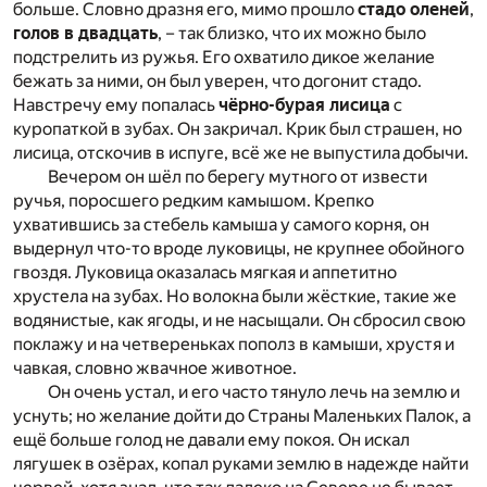
больше. Словно дразня его, мимо прошло
стадо оленей
,
голов в двадцать
, – так близко, что их можно было
подстрелить из ружья. Его охватило дикое желание
бежать за ними, он был уверен, что догонит стадо.
Навстречу ему попалась
чёрно-бурая лисица
с
куропаткой в зубах. Он закричал. Крик был страшен, но
лисица, отскочив в испуге, всё же не выпустила добычи.
Вечером он шёл по берегу мутного от извести
ручья, поросшего редким камышом. Крепко
ухватившись за стебель камыша у самого корня, он
выдернул что-то вроде луковицы, не крупнее обойного
гвоздя. Луковица оказалась мягкая и аппетитно
хрустела на зубах. Но волокна были жёсткие, такие же
водянистые, как ягоды, и не насыщали. Он сбросил свою
поклажу и на четвереньках пополз в камыши, хрустя и
чавкая, словно жвачное животное.
Он очень устал, и его часто тянуло лечь на землю и
уснуть; но желание дойти до Страны Маленьких Палок, а
ещё больше голод не давали ему покоя. Он искал
лягушек в озёрах, копал руками землю в надежде найти