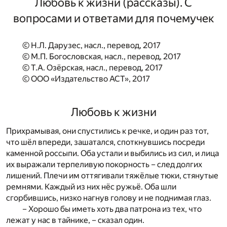
Любовь к жизни (рассказы). С
вопросами и ответами для почемучек
© Н.Л. Дарузес, насл., перевод, 2017
© М.П. Богословская, насл., перевод, 2017
© Т.А. Озёрская, насл., перевод, 2017
© ООО «Издательство АСТ», 2017
Любовь к жизни
Прихрамывая, они спустились к речке, и один раз тот,
что шёл впереди, зашатался, споткнувшись посреди
каменной россыпи. Оба устали и выбились из сил, и лица
их выражали терпеливую покорность – след долгих
лишений. Плечи им оттягивали тяжёлые тюки, стянутые
ремнями. Каждый из них нёс ружьё. Оба шли
сгорбившись, низко нагнув голову и не поднимая глаз.
– Хорошо бы иметь хоть два патрона из тех, что
лежат у нас в тайнике, – сказал один.