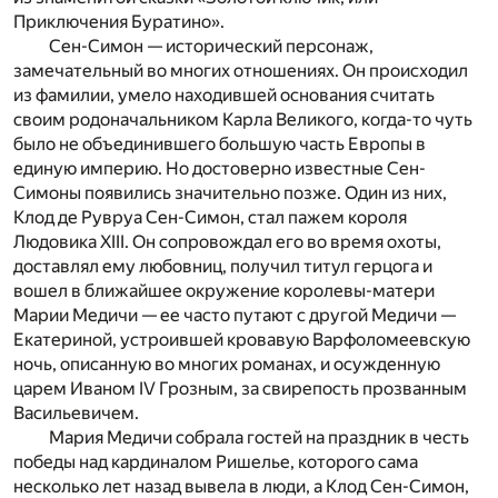
Приключения Буратино».
Сен-Симон — исторический персонаж,
замечательный во многих отношениях. Он происходил
из фамилии, умело находившей основания считать
своим родоначальником Карла Великого, когда-то чуть
было не объединившего большую часть Европы в
единую империю. Но достоверно известные Сен-
Симоны появились значительно позже. Один из них,
Клод де Рувруа Сен-Симон, стал пажем короля
Людовика XIII. Он сопровождал его во время охоты,
доставлял ему любовниц, получил титул герцога и
вошел в ближайшее окружение королевы-матери
Марии Медичи — ее часто путают с другой Медичи —
Екатериной, устроившей кровавую Варфоломеевскую
ночь, описанную во многих романах, и осужденную
царем Иваном IV Грозным, за свирепость прозванным
Васильевичем.
Мария Медичи собрала гостей на праздник в честь
победы над кардиналом Ришелье, которого сама
несколько лет назад вывела в люди, а Клод Сен-Симон,