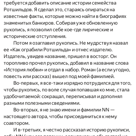
требуется добавить описание истории семейства
Ротшильдов. Я сделал это, стараясь опираться на
известные факты, которые можно найти в биографиях
знаменитых банкиров. Собирая уже обновленную
рукопись, я позволил себе кое-где лирические и
исторические отступления.
Потом я озаглавил рукопись. Не мудрствуя назвал
ее «Как ограбили Ротшильда» и отнес издателю.
Издатель, увидев название, пришел в восторг. Он
торопливо прочел рукопись, добавил в название слова
«История любви» и отдал в набор. Роман (а если угодно,
повесть или рассказ) вышел под моей фамилией.
Во-первых, я все-таки изрядно потрудился для того,
чтобы рукопись, по воле случая попавшая ко мне, стала
удобочитаемой: сокращал, переписывал и дополнял
разными полезными сведениями.
Во-вторых, я не знаю имени и фамилии NN —
настоящего автора, чтобы присоединиться к нему
соавтором.
И в-третьих, я честно рассказал историю рукописи,