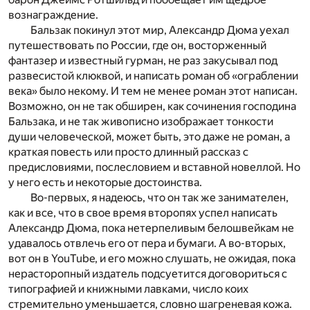
вознаграждение.
Бальзак покинул этот мир, Александр Дюма уехал
путешествовать по России, где он, восторженный
фантазер и известный гурман, не раз закусывал под
развесистой клюквой, и написать роман об «ограблении
века» было некому. И тем не менее роман этот написан.
Возможно, он не так обширен, как сочинения господина
Бальзака, и не так живописно изображает тонкости
души человеческой, может быть, это даже не роман, а
краткая повесть или просто длинный рассказ с
предисловиями, послесловием и вставной новеллой. Но
у него есть и некоторые достоинства.
Во-первых, я надеюсь, что он так же занимателен,
как и все, что в свое время второпях успел написать
Александр Дюма, пока нетерпеливым белошвейкам не
удавалось отвлечь его от пера и бумаги. А во-вторых,
вот он в YouTube, и его можно слушать, не ожидая, пока
нерасторопный издатель подсуетится договориться с
типографией и книжными лавками, число коих
стремительно уменьшается, словно шагреневая кожа.