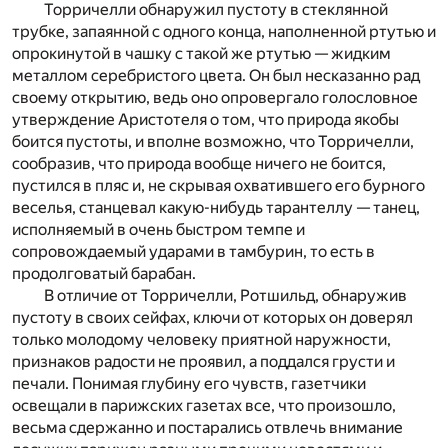
Торричелли обнаружил пустоту в стеклянной
трубке, запаянной с одного конца, наполненной ртутью и
опрокинутой в чашку с такой же ртутью — жидким
металлом серебристого цвета. Он был несказанно рад
своему открытию, ведь оно опровергало голословное
утверждение Аристотеля о том, что природа якобы
боится пустоты, и вполне возможно, что Торричелли,
сообразив, что природа вообще ничего не боится,
пустился в пляс и, не скрывая охватившего его бурного
веселья, станцевал какую-нибудь тарантеллу — танец,
исполняемый в очень быстром темпе и
сопровождаемый ударами в тамбурин, то есть в
продолговатый барабан.
В отличие от Торричелли, Ротшильд, обнаружив
пустоту в своих сейфах, ключи от которых он доверял
только молодому человеку приятной наружности,
признаков радости не проявил, а поддался грусти и
печали. Понимая глубину его чувств, газетчики
освещали в парижских газетах все, что произошло,
весьма сдержанно и постарались отвлечь внимание