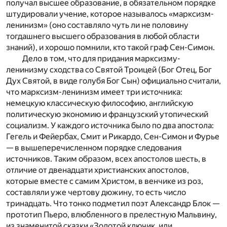
получал высшее образование, в обязательном порядке
штудировали учение, которое называлось «марксизм-
ленинизм» (оно составляло чуть ли не половину
тогдашнего высшего образования в любой области
знаний), и хорошо помнили, кто такой граф Сен-Симон.
Дело в том, что для придания марксизму-
ленинизму сходства со Святой Троицей (Бог Отец, Бог
Дух Святой, в виде голубя Бог Сын) официально считали,
что марксизм-ленинизм имеет три источника:
немецкую классическую философию, английскую
политическую экономию и французский утопический
социализм. У каждого источника было по два апостола:
Гегель и Фейербах, Смит и Рикардо, Сен-Симон и Фурье
— в вышеперечисленном порядке следования
источников. Таким образом, всех апостолов шесть, в
отличие от двенадцати христианских апостолов,
которые вместе с самим Христом, в венчике из роз,
составляли уже чертову дюжину, то есть число
тринадцать. Что тонко подметил поэт Александр Блок —
прототип Пьеро, влюбленного в прелестную Мальвину,
из знаменитой сказки «Золотой ключик, или