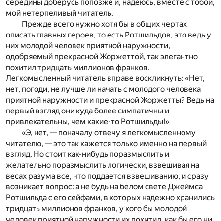
середины доберусь попозже и, надеюсь, вместе с тобой,
мой нетерпеливый читатель.
Прежде всего нужно хотя бы в общих чертах
описать главных героев, то есть Ротшильдов, это ведь у
них молодой человек приятной наружности,
одобряемый прекрасной Жоржеттой, так элегантно
похитил тридцать миллионов франков.
Легкомысленный читатель вправе воскликнуть: «Нет,
нет, погоди, не лучше ли начать с молодого человека
приятной наружности и прекрасной Жоржетты? Ведь на
первый взгляд они куда более симпатичны и
привлекательны, чем какие-то Ротшильды!»
«Э, нет, — поначалу отвечу я легкомысленному
читателю, — это так кажется только именно на первый
взгляд. Но стоит как-нибудь поразмыслить и
желательно поразмыслить логически, взвешивая на
весах разума все, что поддается взвешиванию, и сразу
возникает вопрос: а не будь на белом свете Джеймса
Ротшильда с его сейфами, в которых надежно хранились
тридцать миллионов франков, у кого бы молодой
человек приятной наружности их похитил, как бы его ни