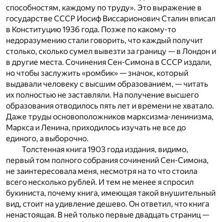
способностям, каждому по труду». Это выражение в
государстве СССР Иосиф Виссарионович Сталин вписал
в Конституцию 1936 года. Позже по какому-то
недоразумению стали говорить, что каждый получит
столько, сколько сумел вывезти за границу — в Лондон и
в другие места. Сочинения Сен-Симона в СССР издали,
но чтобы заслужить «ромбик» — значок, который
выдавали человеку с высшим образованием, — читать
их полностью не заставляли. На получение высшего
образования отводилось пять лет и времени не хватало.
Даже труды основоположников марксизма-ленинизма,
Маркса и Ленина, приходилось изучать не все до
единого, а выборочно.
Толстенная книга 1903 года издания, видимо,
первый том полного собрания сочинений Сен-Симона,
не заинтересовала меня, несмотря на то что стоила
всего несколько рублей. И тем не менее я спросил
букиниста, почему книга, имеющая такой внушительный
вид, стоит на удивление дешево. Он ответил, что книга
ненастоящая. В ней только первые двадцать страниц —