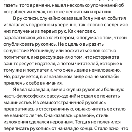
газеты того времени, нашел несколько упоминаний об
«ограблении века», но тоже невнятных и кратких.
В рукописи, случайно оказавшейся у меня, события
излагались подробно и уверенно, так, словно сведения о
них получены из первых рук. Как человек,
зарабатывающий на хлеб пером, я подумал о том, чтобы
опубликовать рукопись. Не с целью выразить
сочувствие Ротшильду или восхититься ловкостью
похитителя, а из рассуждения о том, что история эта
заинтересует издателя, а потом читателей, которые к
тому же и покупатели, что очень даже немаловажно.
Но, разумеется, в изначальном виде она не могла бы
привлечь к себе внимания.
Я взял карандаш, вычеркнул из рукописи большую
часть философских рассуждений и отдал ее печатать
машинистке. Из семисотстраничной рукопись
превратилась в стостраничную, однако читать ее стало
не намного легче. Она казалась «рваной», стиль
изложения сделался неровным. Тогда я не поленился
переписать рукопись от начала до конца. Стало ясно, что