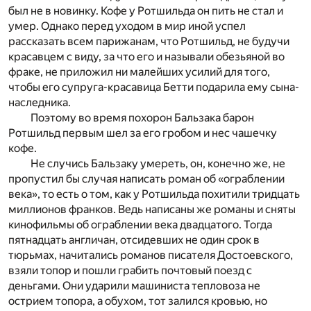
был не в новинку. Кофе у Ротшильда он пить не стал и
умер. Однако перед уходом в мир иной успел
рассказать всем парижанам, что Ротшильд, не будучи
красавцем с виду, за что его и называли обезьяной во
фраке, не приложил ни малейших усилий для того,
чтобы его супруга-красавица Бетти подарила ему сына-
наследника.
Поэтому во время похорон Бальзака барон
Ротшильд первым шел за его гробом и нес чашечку
кофе.
Не случись Бальзаку умереть, он, конечно же, не
пропустил бы случая написать роман об «ограблении
века», то есть о том, как у Ротшильда похитили тридцать
миллионов франков. Ведь написаны же романы и сняты
кинофильмы об ограблении века двадцатого. Тогда
пятнадцать англичан, отсидевших не один срок в
тюрьмах, начитались романов писателя Достоевского,
взяли топор и пошли грабить почтовый поезд с
деньгами. Они ударили машиниста тепловоза не
острием топора, а обухом, тот залился кровью, но