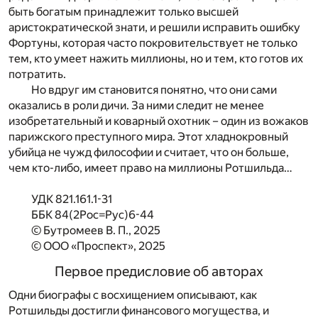
быть богатым принадлежит только высшей
аристократической знати, и решили исправить ошибку
Фортуны, которая часто покровительствует не только
тем, кто умеет нажить миллионы, но и тем, кто готов их
потратить.
Но вдруг им становится понятно, что они сами
оказались в роли дичи. За ними следит не менее
изобретательный и коварный охотник – один из вожаков
парижского преступного мира. Этот хладнокровный
убийца не чужд философии и считает, что он больше,
чем кто-либо, имеет право на миллионы Ротшильда…
УДК 821.161.1-31
ББК 84(2Рос=Рус)6-44
© Бутромеев В. П., 2025
© ООО «Проспект», 2025
Первое предисловие об авторах
Одни биографы с восхищением описывают, как
Ротшильды достигли финансового могущества, и