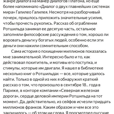
жанре диалога на манер диалогов Платона, но еще
более напоминало «Диалог о двух главнейших системах
мира» Галилео Галилея. Несмотря на разборчивый
почерк, пришлось приложить значительные усилия,
чтобы прочесть рукопись. Рассказ об ограблении
Ротшильда занимал ее десятую часть, остальное
заполняли философские рассуждения о том, хорошо ли
воровать деньги у богатых людей, особенно если эти
деньги они нажили сомнительным способом.
Сама история о похищении миллионов показалась
мне занимательной. Интересно было и то, как
действовал похититель, и мотивы его поступка, и
стимулы, которые им двигали. Я нашел в библиотеке
несколько книг о Ротшильдах — все, которые удалось
найти. Только в одной из них я обнаружил краткий
рассказ о том, что произошло в сентябре 18.. года в
Париже, в конторе компании «Северная железная
дорога», сердце деловой империи Ротшильда на тот
момент. Да, действительно, из сейфов исчезли тридцать
миллионов франков. Каким образом и чем все это
закончилось — об этом ни слова. Я просмотрел русские