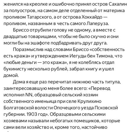
женился на креолке и ошибочно принял остров Сахалин
за полуостров, на самом деле отделенный от материка
проливом Татарского, а от острова Хоккайдо —
проливом, названным в честь самого Лаперуза.
Бриссо отрубили голову не одному, а вместе с
двадцатью товарищами, чтобы не было скучно и они
могли бы на эшафоте подбадривать друг друга.
Поразмыслив над словами Бриссо «собственность
есть кража» и утверждением Иегуды бен Тимона, что
«любые деньги — это кража», я не колеблясь отдал
букинисту несколько рублей, забрал книгу и ушел
домой.
Дома я еще раз перечитал нижнюю часть титула,
заинтересовавшую меня более всего: «Перевод
исполнил NN, образцовый сельский хозяин
собственного именьица при селе Крулихино
Болгатовской волости Опочецкого уезда Псковской
губернии. 1903 год». Образцовыми сельскими
хозяевами называли небогатых помещиков, которые
сами вели хозяйство и, кроме того, настойчиво