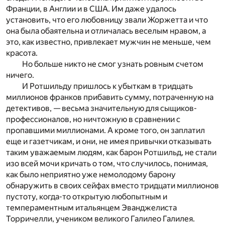
Франции, в Англии и в США. Им даже удалось
установить, что его любовницу звали Жоржетта и что
она была обаятельна и отличалась веселым нравом, а
это, как известно, привлекает мужчин не меньше, чем
красота.
Но больше никто не смог узнать ровным счетом
ничего.
И Ротшильду пришлось к убыткам в тридцать
миллионов франков прибавить сумму, потраченную на
детективов, — весьма значительную для сыщиков-
профессионалов, но ничтожную в сравнении с
пропавшими миллионами. А кроме того, он заплатил
еще и газетчикам, и они, не имея привычки отказывать
таким уважаемым людям, как барон Ротшильд, не стали
изо всей мочи кричать о том, что случилось, понимая,
как было неприятно уже немолодому барону
обнаружить в своих сейфах вместо тридцати миллионов
пустоту, когда-то открытую любопытным и
темпераментным итальянцем Эванджелиста
Торричелли, учеником великого Галилео Галилея.