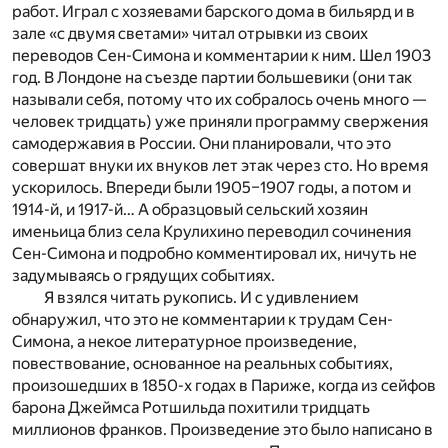
работ. Играл с хозяевами барского дома в бильярд и в
зале «с двумя светами» читал отрывки из своих
переводов Сен-Симона и комментарии к ним. Шел 1903
год. В Лондоне на съезде партии большевики (они так
называли себя, потому что их собралось очень много —
человек тридцать) уже приняли программу свержения
самодержавия в России. Они планировали, что это
совершат внуки их внуков лет этак через сто. Но время
ускорилось. Впереди были 1905–1907 годы, а потом и
1914-й, и 1917-й… А образцовый сельский хозяин
именьица близ села Крулихино переводил сочинения
Сен-Симона и подробно комментировал их, ничуть не
задумываясь о грядущих событиях.
Я взялся читать рукопись. И с удивлением
обнаружил, что это не комментарии к трудам Сен-
Симона, а некое литературное произведение,
повествование, основанное на реальных событиях,
произошедших в 1850-х годах в Париже, когда из сейфов
барона Джеймса Ротшильда похитили тридцать
миллионов франков. Произведение это было написано в