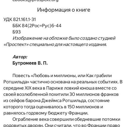
Информация о книге
УДК 821.161.1-31
ББК 84(2Рос=Рус)6-44
Б93
Изображение на обложке было создано студией
«Проспект» специально для настоящего издания.
Автор:
Бутромеев В. П.
Повесть «Любовь и миллионы, или Как грабили
Ротшильда» частично основана на реальных событиях. В
середине XIX века в Париже ловкий юноша вместе со
своей возлюбленной похитили 30 миллионов франков
из сейфов барона Джеймса Ротшильда, состояние
которого тогда оценивалось в 150 миллионов и
равнялось годовому бюджету Франции.
Ограбление века совершили обедневшие потомки
родовитых дворян. Они считали, что во Франции право