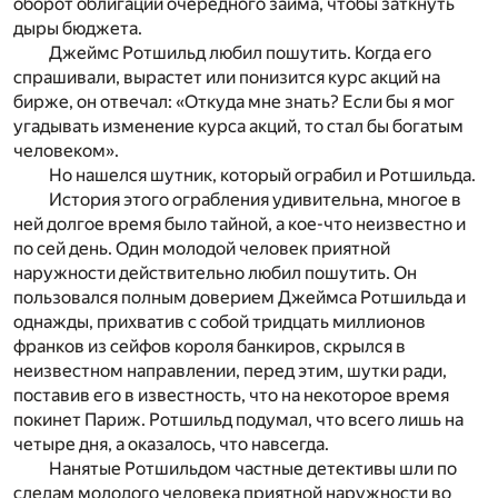
оборот облигации очередного займа, чтобы заткнуть
дыры бюджета.
Джеймс Ротшильд любил пошутить. Когда его
спрашивали, вырастет или понизится курс акций на
бирже, он отвечал: «Откуда мне знать? Если бы я мог
угадывать изменение курса акций, то стал бы богатым
человеком».
Но нашелся шутник, который ограбил и Ротшильда.
История этого ограбления удивительна, многое в
ней долгое время было тайной, а кое-что неизвестно и
по сей день. Один молодой человек приятной
наружности действительно любил пошутить. Он
пользовался полным доверием Джеймса Ротшильда и
однажды, прихватив с собой тридцать миллионов
франков из сейфов короля банкиров, скрылся в
неизвестном направлении, перед этим, шутки ради,
поставив его в известность, что на некоторое время
покинет Париж. Ротшильд подумал, что всего лишь на
четыре дня, а оказалось, что навсегда.
Нанятые Ротшильдом частные детективы шли по
следам молодого человека приятной наружности во