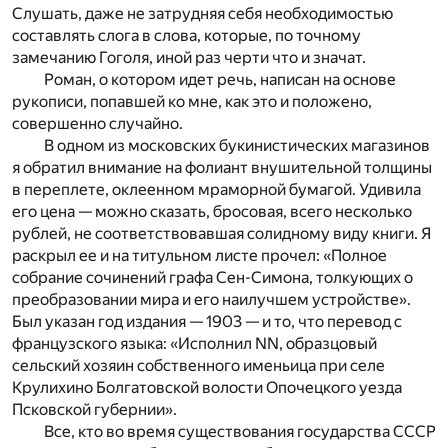
Слушать, даже не затрудняя себя необходимостью
составлять слога в слова, которые, по точному
замечанию Гоголя, иной раз черти что и значат.
Роман, о котором идет речь, написан на основе
рукописи, попавшей ко мне, как это и положено,
совершенно случайно.
В одном из московских букинистических магазинов
я обратил внимание на фолиант внушительной толщины
в переплете, оклеенном мраморной бумагой. Удивила
его цена — можно сказать, бросовая, всего несколько
рублей, не соответствовавшая солидному виду книги. Я
раскрыл ее и на титульном листе прочел: «Полное
собрание сочинений графа Сен-Симона, толкующих о
преобразовании мира и его наилучшем устройстве».
Был указан год издания — 1903 — и то, что перевод с
французского языка: «Исполнил NN, образцовый
сельский хозяин собственного именьица при селе
Крулихино Болгатовской волости Опочецкого уезда
Псковской губернии».
Все, кто во время существования государства СССР