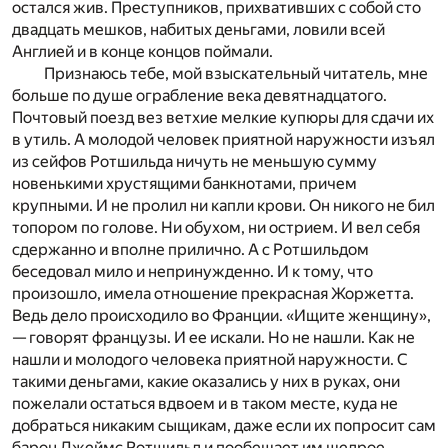
остался жив. Преступников, прихвативших с собой сто
двадцать мешков, набитых деньгами, ловили всей
Англией и в конце концов поймали.
Признаюсь тебе, мой взыскательный читатель, мне
больше по душе ограбление века девятнадцатого.
Почтовый поезд вез ветхие мелкие купюры для сдачи их
в утиль. А молодой человек приятной наружности изъял
из сейфов Ротшильда ничуть не меньшую сумму
новенькими хрустящими банкнотами, причем
крупными. И не пролил ни капли крови. Он никого не бил
топором по голове. Ни обухом, ни острием. И вел себя
сдержанно и вполне прилично. А с Ротшильдом
беседовал мило и непринужденно. И к тому, что
произошло, имела отношение прекрасная Жоржетта.
Ведь дело происходило во Франции. «Ищите женщину»,
— говорят французы. И ее искали. Но не нашли. Как не
нашли и молодого человека приятной наружности. С
такими деньгами, какие оказались у них в руках, они
пожелали остаться вдвоем и в таком месте, куда не
добраться никаким сыщикам, даже если их попросит сам
барон Джеймс Ротшильд и пообещает им щедрое