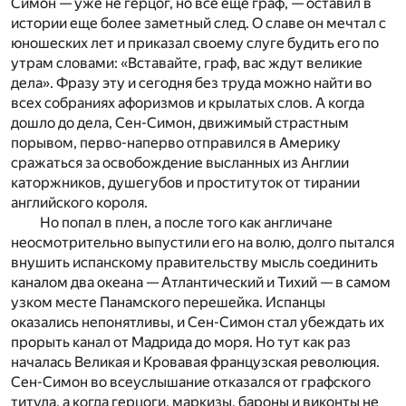
Симон — уже не герцог, но все еще граф, — оставил в
истории еще более заметный след. О славе он мечтал с
юношеских лет и приказал своему слуге будить его по
утрам словами: «Вставайте, граф, вас ждут великие
дела». Фразу эту и сегодня без труда можно найти во
всех собраниях афоризмов и крылатых слов. А когда
дошло до дела, Сен-Симон, движимый страстным
порывом, перво-наперво отправился в Америку
сражаться за освобождение высланных из Англии
каторжников, душегубов и проституток от тирании
английского короля.
Но попал в плен, а после того как англичане
неосмотрительно выпустили его на волю, долго пытался
внушить испанскому правительству мысль соединить
каналом два океана — Атлантический и Тихий — в самом
узком месте Панамского перешейка. Испанцы
оказались непонятливы, и Сен-Симон стал убеждать их
прорыть канал от Мадрида до моря. Но тут как раз
началась Великая и Кровавая французская революция.
Сен-Симон во всеуслышание отказался от графского
титула, а когда герцоги, маркизы, бароны и виконты не