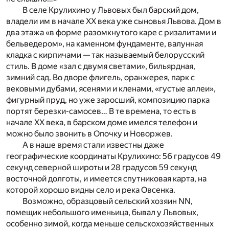
В селе Крулихино у Львовых был барский дом,
владели им в начале XX века уже сыновья Львова. Дом в
два этажа «в форме разомкнутого каре с ризалитами и
бельведером», на каменном фундаменте, валунная
кладка с кирпичами — так называемый белорусский
стиль. В доме «зал с двумя светами», бильярдная,
зимний сад. Во дворе флигель, оранжерея, парк с
вековыми дубами, ясенями и кленами, «густые аллеи»,
фигурный пруд, но уже заросший, композицию парка
портят березки-самосев… В те времена, то есть в
начале XX века, в барском доме имелся телефон и
можно было звонить в Опочку и Новоржев.
А в наше время стали известны даже
географические координаты Крулихино: 56 градусов 49
секунд северной широты и 28 градусов 59 секунд
восточной долготы, и имеется спутниковая карта, на
которой хорошо видны село и река Овсенка.
Возможно, образцовый сельский хозяин NN,
помещик небольшого именьица, бывал у Львовых,
особенно зимой, когда меньше сельскохозяйственных