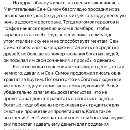
Но вдруг обнаружилось, что деньги закончились.
Мечтательный Сен-Симон безоглядно просадил их за
несколько лет, как безудержный гуляка за одну веселую
ночь в дорогом ресторане. Тогда потомок герцогов и
графов нанялся переписчиком в ломбард, чтобы
заработать на хлеб. Труд переписчика в ломбарде
утомителен и скучен и не способствует мечтам. Сен-
Симон поселился на чердаке и стал жить на средства
друзей, но больше на пожертвования богатых людей, —
он посылал им свои сочинения и просьбы о деньгах.
Богатые люди сочинения не читали, но денег, хотя и
немного, давали, и Сен-Симон продолжал писать один
трактат за другим. Потом кто-то из богатых людей все
же прочел одну из присланных ему рукописей. В ней
убедительно излагались доказательства, что не
пролетариат должен работать на богатых людей, а
богатые люди обязаны не покладая рук трудиться для
счастья и процветания пролетариата. Когда такие
воззрения Сен-Симона стали известны богатым людям,
они перестали давать ему деньги для продления