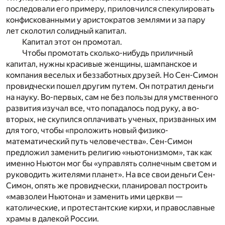
последовали его примеру, приловчился спекулировать
конфискованными у аристократов землями и за пару
лет сколотил солидный капитал.
Капитал этот он промотал.
Чтобы промотать сколько-нибудь приличный
капитал, нужны красивые женщины, шампанское и
компания веселых и беззаботных друзей. Но Сен-Симон
провидчески пошел другим путем. Он потратил деньги
на науку. Во-первых, сам не без пользы для умственного
развития изучал все, что попадалось под руку, а во-
вторых, не скупился оплачивать ученых, призванных им
для того, чтобы «проложить новый физико-
математический путь человечества». Сен-Симон
предложил заменить религию «ньютонизмом», так как
именно Ньютон мог бы «управлять солнечным светом и
руководить жителями планет». На все свои деньги Сен-
Симон, опять же провидчески, планировал построить
«мавзолеи Ньютона» и заменить ими церкви —
католические, и протестантские кирхи, и православные
храмы в далекой России.