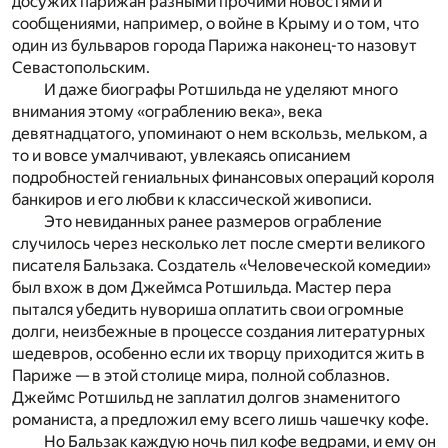
досужих парижан разными прочими новостями и
сообщениями, например, о войне в Крыму и о том, что
один из бульваров города Парижа наконец-то назовут
Севастопольским.
И даже биографы Ротшильда не уделяют много
внимания этому «ограблению века», века
девятнадцатого, упоминают о нем вскользь, мельком, а
то и вовсе умалчивают, увлекаясь описанием
подробностей гениальных финансовых операций короля
банкиров и его любви к классической живописи.
Это невиданных ранее размеров ограбление
случилось через несколько лет после смерти великого
писателя Бальзака. Создатель «Человеческой комедии»
был вхож в дом Джеймса Ротшильда. Мастер пера
пытался убедить нувориша оплатить свои огромные
долги, неизбежные в процессе создания литературных
шедевров, особенно если их творцу приходится жить в
Париже — в этой столице мира, полной соблазнов.
Джеймс Ротшильд не заплатил долгов знаменитого
романиста, а предложил ему всего лишь чашечку кофе.
Но Бальзак каждую ночь пил кофе ведрами, и ему он