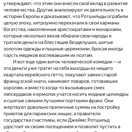
утверждают, что этим они внесли свой вклад в развитие
человечества. Другие анализируют их деятельность в
истории Европы и доказывают, что Ротшильды ограбили
целую эпоху, хитроумно перекачали в свои карманы
богатства, накопленные аристократами и монархами,
которые несколько веков обирали свои народы и
тратили деньги на блестящие безделушки, шитые
золотом одежды и пышные церемонии, бросая иногда
горсть медяков воспевавшим их поэтам.
И вот еще один виток человеческой комедии — и
эти деньги уже тратят на себя выходцы из нищего
квартала еврейского гетто, покупают замки старой
французской знати, нанимают поваров, готовивших
королям, и вместо когда-то вызывавших смех
лапсердаков и ермолок учатся носить модные цилиндры
и сшитые самыми лучшими портными фраки. Они
жертвуют довольно приличные суммы на постройку
приютов для парижских нищих, а правители
государства счастливы, если Джеймс Ротшильд
удостоит их своим посещением и позволит пустить в