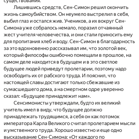
существования.
Лишившись средств, Сен-Симон решил окончить
жизнь самоубийством. Он неумело выстрелил в себя,
выбил глаз и остался жив. Учеников, а их вокруг Сен-
Симона уже собралось немало, поразил отчаянный
жест учителя человечества, и они стали приносить ему
для пропитания хлеб и воду. Сен-Симон в благодарность
за это вдохновенно рассказывал им, что золотой век,
который философы ошибочно помещали в прошлое, на
самом деле находится в будущем и в это светлое
будущее людей приведут пролетарии, поэтому надо
освободить их от рабского труда. И пояснил, что
настоящей славы достигают только сбежавшие из
сумасшедшего дома, а на смертном одре уверенно
сказал: «Будущее принадлежит нам».
Сенсимонисты утверждали, будто их великий
учитель имел в виду, что будущее должно
принадлежать трудящимся, а себя он как потомок
императора Карла Великого считал пролетарием мысли
и умственного труда. Хорошо известно и еще одно
высказывание Сен-Симона: «От каждого по