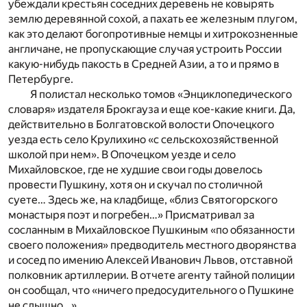
убеждали крестьян соседних деревень не ковырять
землю деревянной сохой, а пахать ее железным плугом,
как это делают богопротивные немцы и хитрокозненные
англичане, не пропускающие случая устроить России
какую-нибудь пакость в Средней Азии, а то и прямо в
Петербурге.
Я полистал несколько томов «Энциклопедического
словаря» издателя Брокгауза и еще кое-какие книги. Да,
действительно в Болгатовской волости Опочецкого
уезда есть село Крулихино «с сельскохозяйственной
школой при нем». В Опочецком уезде и село
Михайловское, где не худшие свои годы довелось
провести Пушкину, хотя он и скучал по столичной
суете… Здесь же, на кладбище, «близ Святогорского
монастыря поэт и погребен…» Присматривал за
сосланным в Михайловское Пушкиным «по обязанности
своего положения» предводитель местного дворянства
и сосед по имению Алексей Иванович Львов, отставной
полковник артиллерии. В отчете агенту тайной полиции
он сообщал, что «ничего предосудительного о Пушкине
не слышно…»