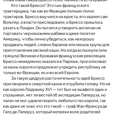
Кто такой Бриссо? Это сын французского
трактирщика, так как во Франции полным полно
трактиров. Бриссо выучился на юриста, его хвалил сам
Вольтер, а власти преследовали, и Бриссо пришлось
уехать в Лондон. Он пытался уговорить англичан не
торговать чернокожими рабами и даже посетил
Америку, чтобы лично убедиться, как нехорошо
продавать людей, словно баранов или мешок крупы для
приготовления овсяной каши. Но когда вспыхнула (или
грянула) Великая и Кровавая французская революция,
Бриссо немедленно оказался в Париже, проголосовал
за казнь короля и предложил учредить республику не
только во Франции, но и во всей Европе.
За такую щедрую расточительность идей Бриссо
приговорили к смертной казни и отрубили голову. Но не
как королю Людовику XVI — тот был на эшафоте один и
спрашивал, нет ли вестей об экспедиции Лаперуза, но
палач не мог удовлетворить любопытство короля, так
как даже не знал, кто это такой — граф Жан Франсуа де
Гало де Лаперуз, который вопреки воле родителей