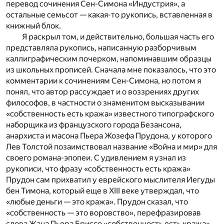
перевод сочинения Сен-Симона «Индустрия», а
остальные семьсот — какая-то рукопись, вставленная в
книжный блок.
Я раскрыл том, и действительно, большая часть его
представляла рукопись, написанную разборчивым
каллиграфическим почерком, напоминавшим образцы
из школьных прописей. Сначала мне показалось, что это
комментарии к сочинениям Сен-Симона, но потом я
понял, что автор рассуждает и о воззрениях других
философов, в частности о знаменитом высказывании
«собственность есть кража» известного типографского
наборщика из французского города Безансона,
анархиста и масона Пьера Жозефа Прудона, у которого
Лев Толстой позаимствовал название «Война и мир» для
своего романа-эпопеи. С удивлением я узнал из
рукописи, что фразу «собственность есть кража»
Прудон сам прихватил у еврейского мыслителя Иегуды
бен Тимона, который еще в XIII веке утверждал, что
«любые деньги — это кража». Прудон сказал, что
«собственность — это воровство», перефразировав
слова Жана Пьера Бриссо «собственность есть кража».