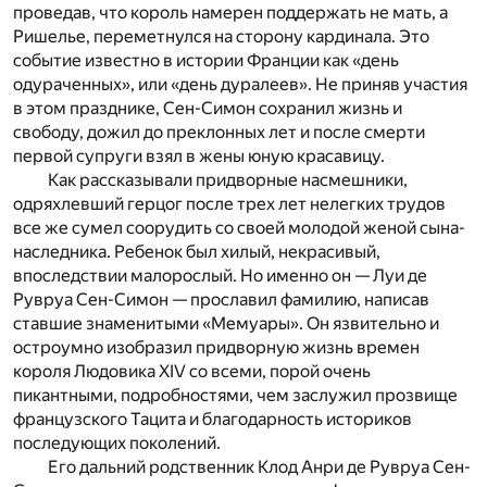
проведав, что король намерен поддержать не мать, а
Ришелье, переметнулся на сторону кардинала. Это
событие известно в истории Франции как «день
одураченных», или «день дуралеев». Не приняв участия
в этом празднике, Сен-Симон сохранил жизнь и
свободу, дожил до преклонных лет и после смерти
первой супруги взял в жены юную красавицу.
Как рассказывали придворные насмешники,
одряхлевший герцог после трех лет нелегких трудов
все же сумел соорудить со своей молодой женой сына-
наследника. Ребенок был хилый, некрасивый,
впоследствии малорослый. Но именно он — Луи де
Рувруа Сен-Симон — прославил фамилию, написав
ставшие знаменитыми «Мемуары». Он язвительно и
остроумно изобразил придворную жизнь времен
короля Людовика XIV со всеми, порой очень
пикантными, подробностями, чем заслужил прозвище
французского Тацита и благодарность историков
последующих поколений.
Его дальний родственник Клод Анри де Рувруа Сен-