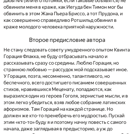
дабы NN (или его потомки, если таковые объявятся) не
обвинили меня в краже, как Иегуда бен Тимон мог бы
обвинить в этом Жана Пьера Бриссо, а тот Прудона, и
как совершенно справедливо Ротшильд обвинил в
краже молодого человека приятной наружности.
Второе предисловие автора
Не стану следовать совету умудренного опытом Квинта
Горация Флакка, не буду отбрасывать начало и
рассказывать сразу со средины. Люблю Горация, но
странною любовью — рассудок мой подсказывает иное.
У Горация, поэта, несомненно, талантливого, но
беспечного, всего достигшего писанием совершенных
стихов, нравившихся Меценату, попадаются, как
выразился один из героев Гоголя, зернистые мысли, и в
этом легко убедиться, взяв любое собрание латинских
афоризмов. Там Гораций на каждой странице. Но
должен же кто-то пренебречь его мудростью. Пускай
этим «кто-то» буду я и поэтому начну повесть с самого
начала, даже заглядывая в предысторию, а уж до