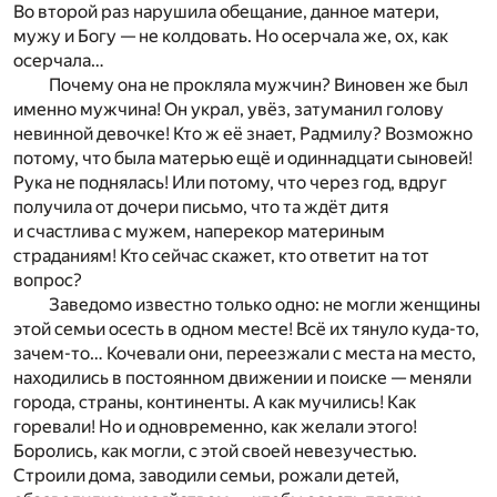
Во второй раз нарушила обещание, данное матери,
мужу и Богу — не колдовать. Но осерчала же, ох, как
осерчала…
Почему она не прокляла мужчин? Виновен же был
именно мужчина! Он украл, увёз, затуманил голову
невинной девочке! Кто ж её знает, Радмилу? Возможно
потому, что была матерью ещё и одиннадцати сыновей!
Рука не поднялась! Или потому, что через год, вдруг
получила от дочери письмо, что та ждёт дитя
и счастлива с мужем, наперекор материным
страданиям! Кто сейчас скажет, кто ответит на тот
вопрос?
Заведомо известно только одно: не могли женщины
этой семьи осесть в одном месте! Всё их тянуло куда-то,
зачем-то… Кочевали они, переезжали с места на место,
находились в постоянном движении и поиске — меняли
города, страны, континенты. А как мучились! Как
горевали! Но и одновременно, как желали этого!
Боролись, как могли, с этой своей невезучестью.
Строили дома, заводили семьи, рожали детей,