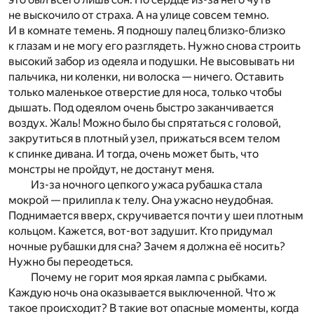
не выскочило от страха. А на улице совсем темно.
И в комнате темень. Я подношу палец близко-близко
к глазам и не могу его разглядеть. Нужно снова строить
высокий забор из одеяла и подушки. Не высовывать ни
пальчика, ни коленки, ни волоска — ничего. Оставить
только маленькое отверстие для носа, только чтобы
дышать. Под одеялом очень быстро заканчивается
воздух. Жаль! Можно было бы спрятаться с головой,
закрутиться в плотный узел, прижаться всем телом
к спинке дивана. И тогда, очень может быть, что
монстры не пройдут, не достанут меня.
Из-за ночного цепкого ужаса рубашка стала
мокрой — прилипла к телу. Она ужасно неудобная.
Поднимается вверх, скручивается почти у шеи плотным
кольцом. Кажется, вот-вот задушит. Кто придумал
ночные рубашки для сна? Зачем я должна её носить?
Нужно бы переодеться.
Почему не горит моя яркая лампа с рыбками.
Каждую ночь она оказывается выключенной. Что ж
такое происходит? В такие вот опасные моменты, когда