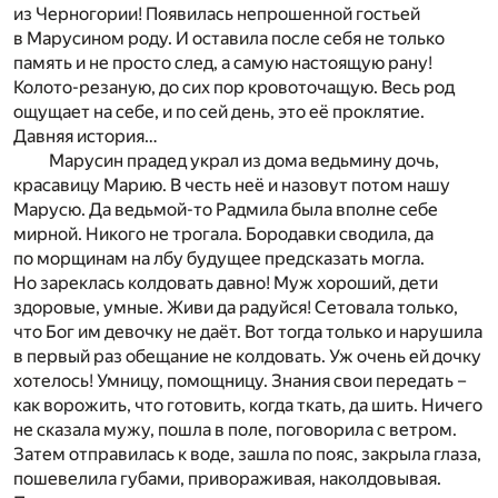
из Черногории! Появилась непрошенной гостьей
в Марусином роду. И оставила после себя не только
память и не просто след, а самую настоящую рану!
Колото-резаную, до сих пор кровоточащую. Весь род
ощущает на себе, и по сей день, это её проклятие.
Давняя история…
Марусин прадед украл из дома ведьмину дочь,
красавицу Марию. В честь неё и назовут потом нашу
Марусю. Да ведьмой-то Радмила была вполне себе
мирной. Никого не трогала. Бородавки сводила, да
по морщинам на лбу будущее предсказать могла.
Но зареклась колдовать давно! Муж хороший, дети
здоровые, умные. Живи да радуйся! Сетовала только,
что Бог им девочку не даёт. Вот тогда только и нарушила
в первый раз обещание не колдовать. Уж очень ей дочку
хотелось! Умницу, помощницу. Знания свои передать –
как ворожить, что готовить, когда ткать, да шить. Ничего
не сказала мужу, пошла в поле, поговорила с ветром.
Затем отправилась к воде, зашла по пояс, закрыла глаза,
пошевелила губами, привораживая, наколдовывая.