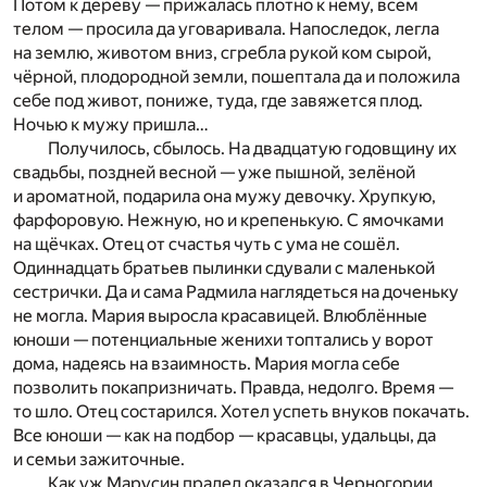
Потом к дереву — прижалась плотно к нему, всем
телом — просила да уговаривала. Напоследок, легла
на землю, животом вниз, сгребла рукой ком сырой,
чёрной, плодородной земли, пошептала да и положила
себе под живот, пониже, туда, где завяжется плод.
Ночью к мужу пришла…
Получилось, сбылось. На двадцатую годовщину их
свадьбы, поздней весной — уже пышной, зелёной
и ароматной, подарила она мужу девочку. Хрупкую,
фарфоровую. Нежную, но и крепенькую. С ямочками
на щёчках. Отец от счастья чуть с ума не сошёл.
Одиннадцать братьев пылинки сдували с маленькой
сестрички. Да и сама Радмила наглядеться на доченьку
не могла. Мария выросла красавицей. Влюблённые
юноши — потенциальные женихи топтались у ворот
дома, надеясь на взаимность. Мария могла себе
позволить покапризничать. Правда, недолго. Время —
то шло. Отец состарился. Хотел успеть внуков покачать.
Все юноши — как на подбор — красавцы, удальцы, да
и семьи зажиточные.
Как уж Марусин прадед оказался в Черногории,