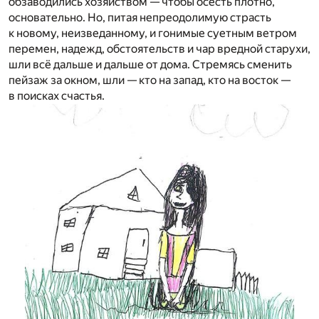
обзаводились хозяйством — чтобы осесть плотно,
основательно. Но, питая непреодолимую страсть
к новому, неизведанному, и гонимые суетным ветром
перемен, надежд, обстоятельств и чар вредной старухи,
шли всё дальше и дальше от дома. Стремясь сменить
пейзаж за окном, шли — кто на запад, кто на восток —
в поисках счастья.