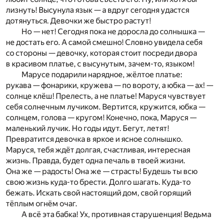
лизнуть! Высунула язык — а вдруг сегодня удастся
дотянуться. Девочки же быстро растут!
Но — нет! Сегодня пока не доросла до солнышка —
не достать его. А самой смешно! Словно увидела себя
со стороны — девочку, которая стоит посреди двора
в красивом платье, с высунутым, зачем-то, языком!
Марусе подарили нарядное, жёлтое платье:
рукава — фонарики, кружева — по вороту, а юбка — ах! —
солнце клёш! Прелесть, а не платье! Маруся чувствует
себя солнечным лучиком. Вертится, кружится, юбка —
солнцем, голова — кругом! Конечно, пока, Маруся —
маленький лучик. Но годы идут. Бегут, летят!
Превратится девочка в яркое и ясное солнышко.
Маруся, тебя ждёт долгая, счастливая, интересная
жизнь. Правда, будет одна печаль в твоей жизни.
Она же — радость! Она же — страсть! Будешь ты всю
свою жизнь куда-то брести. Долго шагать. Куда-то
бежать. Искать свой настоящий дом, свой горящий
тёплым огнём очаг.
А всё эта бабка! Ух, противная старушенция! Ведьма