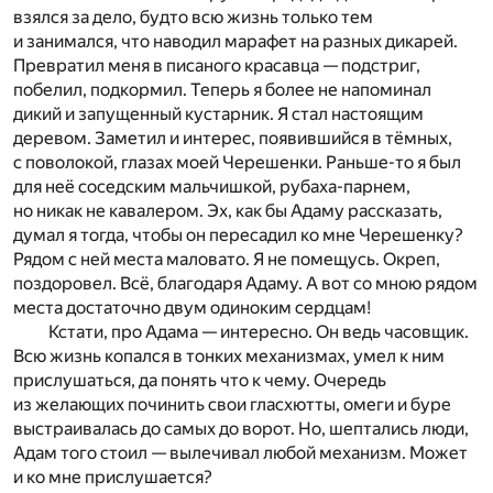
взялся за дело, будто всю жизнь только тем
и занимался, что наводил марафет на разных дикарей.
Превратил меня в писаного красавца — подстриг,
побелил, подкормил. Теперь я более не напоминал
дикий и запущенный кустарник. Я стал настоящим
деревом. Заметил и интерес, появившийся в тёмных,
с поволокой, глазах моей Черешенки. Раньше-то я был
для неё соседским мальчишкой, рубаха-парнем,
но никак не кавалером. Эх, как бы Адаму рассказать,
думал я тогда, чтобы он пересадил ко мне Черешенку?
Рядом с ней места маловато. Я не помещусь. Окреп,
поздоровел. Всё, благодаря Адаму. А вот со мною рядом
места достаточно двум одиноким сердцам!
Кстати, про Адама — интересно. Он ведь часовщик.
Всю жизнь копался в тонких механизмах, умел к ним
прислушаться, да понять что к чему. Очередь
из желающих починить свои гласхютты, омеги и буре
выстраивалась до самых до ворот. Но, шептались люди,
Адам того стоил — вылечивал любой механизм. Может
и ко мне прислушается?