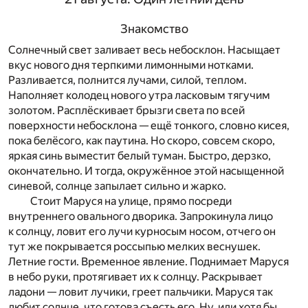
Знакомство
Солнечный свет заливает весь небосклон. Насыщает
вкус нового дня терпкими лимонными нотками.
Разливается, полнится лучами, силой, теплом.
Наполняет колодец нового утра ласковым тягучим
золотом. Расплёскивает брызги света по всей
поверхности небосклона — ещё тонкого, словно кисея,
пока белёсого, как паутина. Но скоро, совсем скоро,
яркая синь выместит белый туман. Быстро, дерзко,
окончательно. И тогда, окружённое этой насыщенной
синевой, солнце запылает сильно и жарко.
Стоит Маруся на улице, прямо посреди
внутреннего овального дворика. Запрокинула лицо
к солнцу, ловит его лучи курносым носом, отчего он
тут же покрывается россыпью мелких веснушек.
Летние гости. Временное явление. Поднимает Маруся
в небо руки, протягивает их к солнцу. Раскрывает
ладони — ловит лучики, греет пальчики. Маруся так
любит солнце, что готова съесть его. Ну, или хотя бы