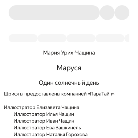
Мария Урих-Чащина
Маруся
Один солнечный день
Шрифты предоставлены компанией «ПараТайп»
Иллюстратор
Елизавета Чащина
Иллюстратор
Илья Чащин
Иллюстратор
Иван Чащин
Иллюстратор
Ева Вашкинель
Иллюстратор
Наталья Горохова