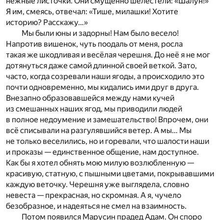
нежные листочки. Они смущённо шелестели: «Шалун!»
Я им, смеясь, отвечал: «Тише, милашки! Хотите
историю? Расскажу…»
Мы были юны и задорны! Нам было весело!
Напротив вишенок, чуть поодаль от меня, росла
такая же шкодливая и весёлая черешня. До неё я не мог
дотянуться даже самой длинной своей веткой. Зато,
часто, когда созревали наши ягоды, а происходило это
почти одновременно, мы кидались ими друг в друга.
Внезапно образовавшейся между нами кучей
из смешанных наших ягод, мы приводили людей
в полное недоумение и замешательство! Впрочем, они
всё списывали на разгулявшийся ветер. А мы… Мы
не только веселились, но и горевали, что шалости наши
и проказы — единственное общение, нам доступное.
Как бы я хотел обнять мою милую возлюбленную —
красивую, статную, с пышными цветами, покрывавшими
каждую веточку. Черешня уже выглядела, словно
невеста — прекрасная, но скромная. А я, чучело
безобразное, и надеяться не смел на взаимность.
Потом появился Марусин прадед Адам. Он споро