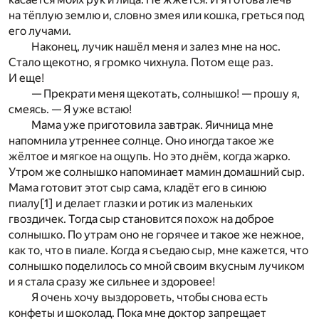
на тёплую землю и, словно змея или кошка, греться под
его лучами.
Наконец, лучик нашёл меня и залез мне на нос.
Стало щекотно, я громко чихнула. Потом еще раз.
И еще!
— Прекрати меня щекотать, солнышко! — прошу я,
смеясь. — Я уже встаю!
Мама уже приготовила завтрак. Яичница мне
напомнила утреннее солнце. Оно иногда такое же
жёлтое и мягкое на ощупь. Но это днём, когда жарко.
Утром же солнышко напоминает мамин домашний сыр.
Мама готовит этот сыр сама, кладёт его в синюю
пиалу
[1]
и делает глазки и ротик из маленьких
гвоздичек. Тогда сыр становится похож на доброе
солнышко. По утрам оно не горячее и такое же нежное,
как то, что в пиале. Когда я съедаю сыр, мне кажется, что
солнышко поделилось со мной своим вкусным лучиком
и я стала сразу же сильнее и здоровее!
Я очень хочу выздороветь, чтобы снова есть
конфеты и шоколад. Пока мне доктор запрещает