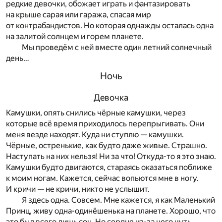
редкие девочки, обожает играть и фантазировать
на крыше сарая или гаража, спасая мир
от контрабандистов. Но которая однажды осталась одна
на залитой солнцем и горем планете.
Мы проведём с ней вместе один летний солнечный
день…
Ночь
Девочка
Камушки, опять снились чёрные камушки, через
которые всё время приходилось перепрыгивать. Они
меня везде находят. Куда ни ступлю — камушки.
Чёрные, остренькие, как будто даже живые. Страшно.
Наступать на них нельзя! Ни за что! Откуда-то я это знаю.
Камушки будто двигаются, стараясь оказаться поближе
к моим ногам. Кажется, сейчас вопьются мне в ногу.
И кричи — не кричи, никто не услышит.
Я здесь одна. Совсем. Мне кажется, я как Маленький
Принц, живу одна-одинёшенька на планете. Хорошо, что
это был всего лишь сон. Но сердце из-за него чуть