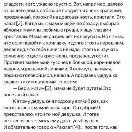
сладости и это ужасно грустно. Вот, например, далеко
от нашего дома, на базаре продаётся очень красивый,
прозрачный, похожий на драгоценность, кристалл. Это
нават
[2]
. Когда мы с мамой идём по базару, выбирая
яблоки и мамины любимые груши, я ищу глазами
кристаллы. Мама не разрешает их покупать. Но я знаю,
что если подойти к прилавку и долго стоять перед ним,
делая вид, что тебе ничего не надо, стоять и изучать
солнечного цвета кристаллы, продавец угостит.
Протянет маленький кусочек в большой, коричневой
ладони, изрезанной линиями. Я оглянусь на маму,
покачаю головой: мол, нельзя. А продавец-дедушка
скажет тихим ласковым голосом:
— Бери, кизим
[3]
, мама не будет ругать! Это
полезный сахар!
К этому дедушке я подхожу всякий раз, как
оказываюсь с мамой на базаре. Он добрый! Я
представляю, что это мой дедушка. И тогда
не стесняюсь — могу ему даже улыбнуться.
И обязательно говорю «Рахмат!
[4]
», после того, как