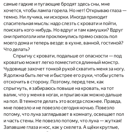
самые гадкие и пугающие бродят здесь сны, мне
хочется, чтобы лампа горела. Но нет! Открываю глаза —
темно. Ни лучика, ни искорки. Иногда приходит
спасительная мысль: надо слезть с кровати и пойти,
поискать кого-нибудь. Но вдруг и там камушки? Вдруг
они приползли или проклюнулись прямо сквозь пол
моего дома и теперь везде: в кухне, ванной, гостиной?
Что делать?
Спрыгну с кровати, подальше от опасности — под
кроватью может легко поместится длинный монстр.
Чудовище захочет тонкой рукой схватить меня за ногу.
Я должна быть легче и быстрее его руки, чтобы успеть
отскочить в сторону. Поэтому, перед тем, как
спрыгнуть, я забираюсь повыше на кровать, на тот
валик, что у меня в ногах, и прыгаю как можно дальше
на пол. В темноте делать это всегда сложнее. Правда,
мне повезло и не повезло сегодня ночью. Повезло
потому, что луна заглядывает в комнату, освещает пол
и часть стены. Не повезло потому, что луна — жуткая!
Запавшие глаза и нос, как у скелета. А щёки круглые,