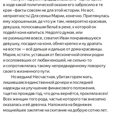
в ходе какой политической оказии его забросило в те
края –факты совсем не для этой истории. Но вот,
неприятность! Для семьи Марии, конечно. Приглянулась
ему хорошенькая, да что уж там, невероятно красивая,
девушка, полоскавшая бельё в реке, к которой он
подвёл коня напиться. Недолго думая, или
не размышляя вовсе, схватил Иван понравившуюся
девушку, посадил на коня, обнял крепко и ну драпать
на восток — всё дальше и дальше от дома красавицы.
Мария, кстати, уставшая от бесконечной опеки родни
и осоловевших от любви юношей, не сильно-то
и сопротивлялась такому непредвиденному повороту
своего жизненного пути.
Но ведьма! Несчастная, убитая горем мать,
лишившаяся единственной дочери и последней
надежды на улучшение финансового положения,
тщетно прождав год, что дочь вернётся, прокляла всех!
Всех женщин того рода, частью которого так внезапно
оказалась и её девочка. Наложила на бедняжек
мощнейшее заклятие на скитание на добрую сотню лет.