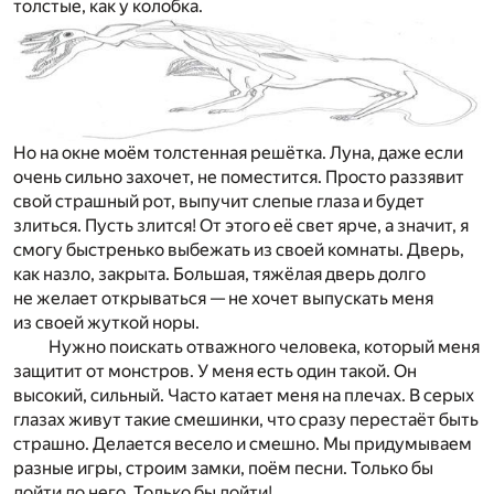
толстые, как у колобка.
Но на окне моём толстенная решётка. Луна, даже если
очень сильно захочет, не поместится. Просто раззявит
свой страшный рот, выпучит слепые глаза и будет
злиться. Пусть злится! От этого её свет ярче, а значит, я
смогу быстренько выбежать из своей комнаты. Дверь,
как назло, закрыта. Большая, тяжёлая дверь долго
не желает открываться — не хочет выпускать меня
из своей жуткой норы.
Нужно поискать отважного человека, который меня
защитит от монстров. У меня есть один такой. Он
высокий, сильный. Часто катает меня на плечах. В серых
глазах живут такие смешинки, что сразу перестаёт быть
страшно. Делается весело и смешно. Мы придумываем
разные игры, строим замки, поём песни. Только бы
дойти до него. Только бы дойти!