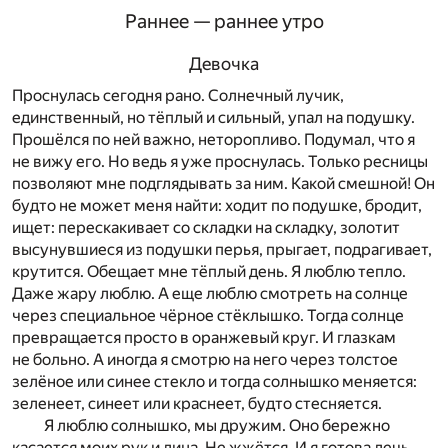
Раннее — раннее утро
Девочка
Проснулась сегодня рано. Солнечный лучик,
единственный, но тёплый и сильный, упал на подушку.
Прошёлся по ней важно, неторопливо. Подумал, что я
не вижу его. Но ведь я уже проснулась. Только ресницы
позволяют мне подглядывать за ним. Какой смешной! Он
будто не может меня найти: ходит по подушке, бродит,
ищет: перескакивает со складки на складку, золотит
высунувшиеся из подушки перья, прыгает, подрагивает,
крутится. Обещает мне тёплый день. Я люблю тепло.
Даже жару люблю. А еще люблю смотреть на солнце
через специальное чёрное стёклышко. Тогда солнце
превращается просто в оранжевый круг. И глазкам
не больно. А иногда я смотрю на него через толстое
зелёное или синее стекло и тогда солнышко меняется:
зеленеет, синеет или краснеет, будто стесняется.
Я люблю солнышко, мы дружим. Оно бережно
касается моих рук и лица. Не жжётся. И я готова лечь