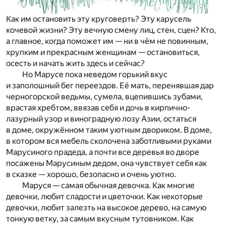
Как им остановить эту круговерть? Эту карусель
кочевой жизни? Эту вечную смену лиц, стен, сцен? Кто,
а главное, когда поможет им — ни в чём не повинным,
хрупким и прекрасным женщинам — остановиться,
осесть и начать жить здесь и сейчас?
Но Марусе пока неведом горький вкус
и заполошный бег переездов. Её мать, перенявшая дар
черногорской ведьмы, сумела, вцепившись зубами,
врастая хребтом, ввязав себя и дочь в кирпично-
лазурный узор и виноградную лозу Азии, остаться
в доме, окружённом таким уютным двориком. В доме,
в котором вся мебель сколочена заботливыми руками
Марусиного прадеда, а почти все деревья во дворе
посажены Марусиным дедом, она чувствует себя как
в сказке — хорошо, безопасно и очень уютно.
Маруся — самая обычная девочка. Как многие
девочки, любит сладости и цветочки. Как некоторые
девочки, любит залезть на высокое дерево, на самую
тонкую ветку, за самым вкусным тутовником. Как