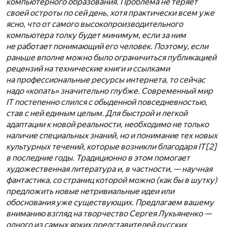
компьютерного образования. Проблема не теряет
своей остроты по сей день, хотя практически всем уже
ясно, что от самого высокопроизводительного
компьютера толку будет минимум, если за ним
не работает понимающий его человек. Поэтому, если
раньше вполне можно было ограничиться публикацией
рецензий на технические книги и ссылками
на профессиональные ресурсы интернета, то сейчас
надо «копать» значительно глубже. Современный мир
IT постепенно слился с обыденной повседневностью,
став с ней единым целым. Для быстрой и легкой
адаптации к новой реальности, необходимо не только
наличие специальных знаний, но и понимание тех новых
культурных течений, которые возникли благодаря IT
[2]
в последние годы. Традиционно в этом помогает
художественная литература и, в частности, — научная
фантастика, со страниц которой можно (как бы в шутку)
предложить новые нетривиальные идеи или
обоснования уже существующих. Предлагаем вашему
вниманию взгляд на творчество Сергея Лукьяненко —
одного из самых ярких представителей русских