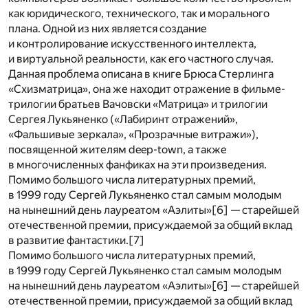
как юридического, технического, так и морального
плана. Одной из них является создание
и контролирование искусственного интеллекта,
и виртуальной реальности, как его частного случая.
Данная проблема описана в книге Брюса Стерлинга
«Схизматрица», она же находит отражение в фильме-
трилогии братьев Вачовски «Матрица» и трилогии
Сергея Лукьяненко («Лабиринт отражений»,
«Фальшивые зеркала», «Прозрачные витражи»),
посвященной жителям deep-town, а также
в многочисленных фанфиках на эти произведения.
Помимо большого числа литературных премий,
в 1999 году Сергей Лукьяненко стал самым молодым
на нынешний день лауреатом «Аэлиты»[6] — старейшей
отечественной премии, присуждаемой за общий вклад
в развитие фантастики.[7]
Помимо большого числа литературных премий,
в 1999 году Сергей Лукьяненко стал самым молодым
на нынешний день лауреатом «Аэлиты»[6] — старейшей
отечественной премии, присуждаемой за общий вклад