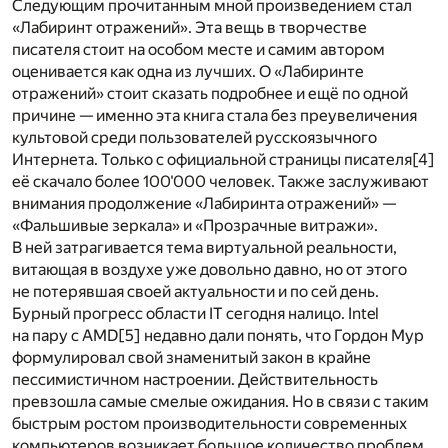
Следующим прочитанным мной произведением стал
«Лабиринт отражений». Эта вещь в творчестве
писателя стоит на особом месте и самим автором
оценивается как одна из лучших. О «Лабиринте
отражений» стоит сказать подробнее и ещё по одной
причине — именно эта книга стала без преувеличения
культовой среди пользователей русскоязычного
Интернета. Только с официальной страницы писателя[4]
её скачало более 100'000 человек. Также заслуживают
внимания продолжение «Лабиринта отражений» —
«Фальшивые зеркала» и «Прозрачные витражи».
В ней затрагивается тема виртуальной реальности,
витающая в воздухе уже довольно давно, но от этого
не потерявшая своей актуальности и по сей день.
Бурный прогресс области IT сегодня налицо. Intel
на пару с AMD[5] недавно дали понять, что Гордон Мур
формулировал свой знаменитый закон в крайне
пессимистичном настроении. Действительность
превзошла самые смелые ожидания. Но в связи с таким
быстрым ростом производительности современных
компьютеров возникает большое количество проблем