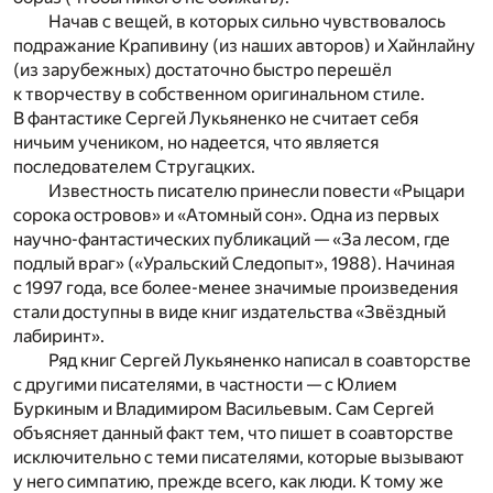
Начав с вещей, в которых сильно чувствовалось
подражание Крапивину (из наших авторов) и Хайнлайну
(из зарубежных) достаточно быстро перешёл
к творчеству в собственном оригинальном стиле.
В фантастике Сергей Лукьяненко не считает себя
ничьим учеником, но надеется, что является
последователем Стругацких.
Известность писателю принесли повести «Рыцари
сорока островов» и «Атомный сон». Одна из первых
научно-фантастических публикаций — «За лесом, где
подлый враг» («Уральский Следопыт», 1988). Начиная
с 1997 года, все более-менее значимые произведения
стали доступны в виде книг издательства «Звёздный
лабиринт».
Ряд книг Сергей Лукьяненко написал в соавторстве
с другими писателями, в частности — с Юлием
Буркиным и Владимиром Васильевым. Сам Сергей
объясняет данный факт тем, что пишет в соавторстве
исключительно с теми писателями, которые вызывают
у него симпатию, прежде всего, как люди. К тому же