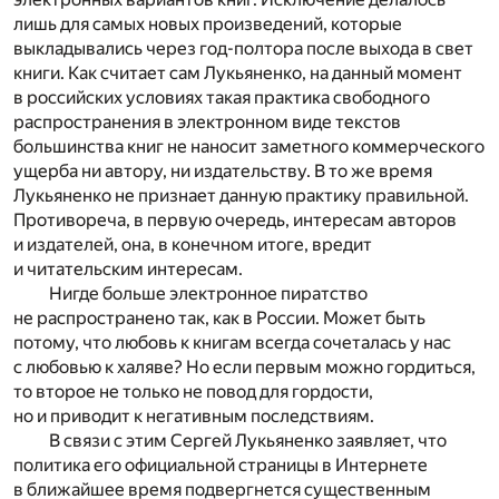
лишь для самых новых произведений, которые
выкладывались через год-полтора после выхода в свет
книги. Как считает сам Лукьяненко, на данный момент
в российских условиях такая практика свободного
распространения в электронном виде текстов
большинства книг не наносит заметного коммерческого
ущерба ни автору, ни издательству. В то же время
Лукьяненко не признает данную практику правильной.
Противореча, в первую очередь, интересам авторов
и издателей, она, в конечном итоге, вредит
и читательским интересам.
Нигде больше электронное пиратство
не распространено так, как в России. Может быть
потому, что любовь к книгам всегда сочеталась у нас
с любовью к халяве? Но если первым можно гордиться,
то второе не только не повод для гордости,
но и приводит к негативным последствиям.
В связи с этим Сергей Лукьяненко заявляет, что
политика его официальной страницы в Интернете
в ближайшее время подвергнется существенным