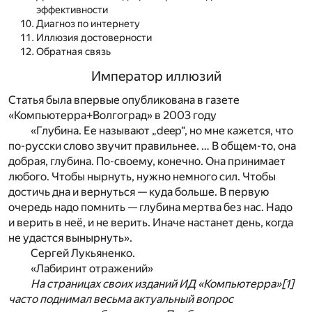
эффективности
Диагноз по интернету
Иллюзия достоверности
Обратная связь
Император иллюзий
Статья была впервые опубликована в газете
«Компьютерра+Волгоград» в 2003 году
«Глубина. Ее называют „deep“, но мне кажется, что
по-русски слово звучит правильнее. … В общем-то, она
добрая, глубина. По-своему, конечно. Она принимает
любого. Чтобы нырнуть, нужно немного сил. Чтобы
достичь дна и вернуться — куда больше. В первую
очередь надо помнить — глубина мертва без нас. Надо
и верить в неё, и не верить. Иначе настанет день, когда
не удастся вынырнуть».
Сергей Лукьяненко.
«Лабиринт отражений»
На страницах своих изданий ИД «Компьютерра»
[1]
часто поднимал весьма актуальный вопрос