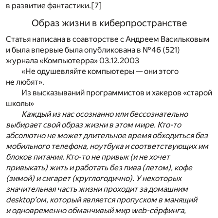
в развитие фантастики.[7]
Образ жизни в киберпространстве
Статья написана в соавторстве с Андреем Васильковым
и была впервые была опубликована в №46 (521)
журнала «Компьютерра» 03.12.2003
«Не одушевляйте компьютеры — они этого
не любят».
Из высказываний программистов и хакеров «старой
школы»
Каждый из нас осознанно или бессознательно
выбирает свой образ жизни в этом мире. Кто-то
абсолютно не может длительное время обходиться без
мобильного телефона, ноутбука и соответствующих им
блоков питания. Кто-то не привык (и не хочет
привыкать) жить и работать без пива (летом), кофе
(зимой) и сигарет (круглогодично). У некоторых
значительная часть жизни проходит за домашним
desktop’ом, который является пропуском в манящий
и одновременно обманчивый мир web-сёрфинга,