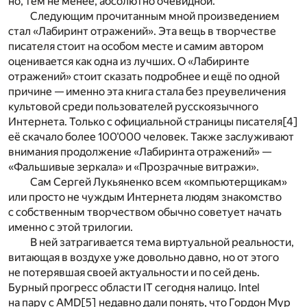
но, тем не менее, абсолютно очевидной.
Следующим прочитанным мной произведением
стал «Лабиринт отражений». Эта вещь в творчестве
писателя стоит на особом месте и самим автором
оценивается как одна из лучших. О «Лабиринте
отражений» стоит сказать подробнее и ещё по одной
причине — именно эта книга стала без преувеличения
культовой среди пользователей русскоязычного
Интернета. Только с официальной страницы писателя
[4]
её скачало более 100'000 человек. Также заслуживают
внимания продолжение «Лабиринта отражений» —
«Фальшивые зеркала» и «Прозрачные витражи».
Сам Сергей Лукьяненко всем «компьютерщикам»
или просто не чуждым Интернета людям знакомство
с собственным творчеством обычно советует начать
именно с этой трилогии.
В ней затрагивается тема виртуальной реальности,
витающая в воздухе уже довольно давно, но от этого
не потерявшая своей актуальности и по сей день.
Бурный прогресс области IT сегодня налицо. Intel
на пару с AMD
[5]
недавно дали понять, что Гордон Мур