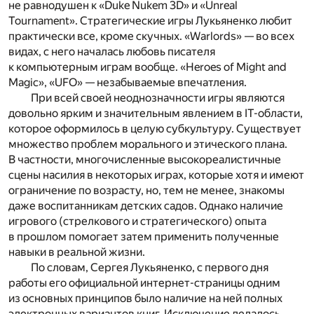
не равнодушен к «Duke Nukem 3D» и «Unreal
Tournament». Стратегические игры Лукьяненко любит
практически все, кроме скучных. «Warlords» — во всех
видах, с него началась любовь писателя
к компьютерным играм вообще. «Heroes of Might and
Magic», «UFO» — незабываемые впечатления.
При всей своей неоднозначности игры являются
довольно ярким и значительным явлением в IT-области,
которое оформилось в целую субкультуру. Существует
множество проблем морального и этического плана.
В частности, многочисленные высокореалистичные
сцены насилия в некоторых играх, которые хотя и имеют
ограничение по возрасту, но, тем не менее, знакомы
даже воспитанникам детских садов. Однако наличие
игрового (стрелкового и стратегического) опыта
в прошлом помогает затем применить полученные
навыки в реальной жизни.
По словам, Сергея Лукьяненко, с первого дня
работы его официальной интернет-страницы одним
из основных принципов было наличие на ней полных
электронных вариантов книг. Исключение делалось