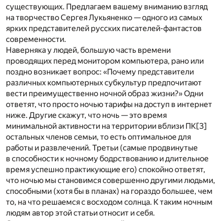
существующих. Предлагаем вашему вниманию взгляд
на творчество Сергея Лукьяненко — одного из самых
ярких представителей русских писателей-фантастов
современности.
Наверняка у людей, большую часть времени
проводящих перед монитором компьютера, рано или
поздно возникает вопрос: «Почему представители
различных компьютерных субкультур предпочитают
вести преимущественно ночной образ жизни?» Одни
ответят, что просто ночью тарифы на доступ в интернет
ниже. Другие скажут, что ночь — это время
минимальной активности на территории вблизи ПК[3]
остальных членов семьи, то есть оптимальное для
работы и развлечений. Третьи (самые продвинутые
в способности к ночному бодрствованию и длительное
время успешно практикующие его) спокойно ответят,
что ночью мы становимся совершенно другими людьми,
способными (хотя бы в планах) на гораздо большее, чем
то, на что решаемся с восходом солнца. К таким ночным
людям автор этой статьи относит и себя.