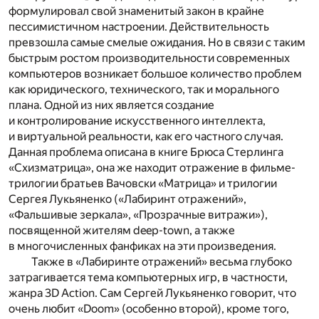
формулировал свой знаменитый закон в крайне
пессимистичном настроении. Действительность
превзошла самые смелые ожидания. Но в связи с таким
быстрым ростом производительности современных
компьютеров возникает большое количество проблем
как юридического, технического, так и морального
плана. Одной из них является создание
и контролирование искусственного интеллекта,
и виртуальной реальности, как его частного случая.
Данная проблема описана в книге Брюса Стерлинга
«Схизматрица», она же находит отражение в фильме-
трилогии братьев Вачовски «Матрица» и трилогии
Сергея Лукьяненко («Лабиринт отражений»,
«Фальшивые зеркала», «Прозрачные витражи»),
посвященной жителям deep-town, а также
в многочисленных фанфиках на эти произведения.
Также в «Лабиринте отражений» весьма глубоко
затрагивается тема компьютерных игр, в частности,
жанра 3D Action. Сам Сергей Лукьяненко говорит, что
очень любит «Doom» (особенно второй), кроме того,