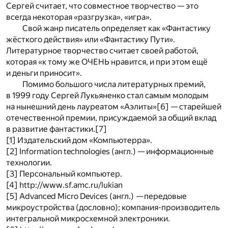
Сергей считает, что совместное творчество — это
всегда некоторая «разгрузка», «игра».
Свой жанр писатель определяет как «Фантастику
жёсткого действия» или «Фантастику Пути».
Литературное творчество считает своей работой,
которая «к тому же ОЧЕНЬ нравится, и при этом ещё
и деньги приносит».
Помимо большого числа литературных премий,
в 1999 году Сергей Лукьяненко стал самым молодым
на нынешний день лауреатом «Аэлиты»
[6]
— старейшей
отечественной премии, присуждаемой за общий вклад
в развитие фантастики.
[7]
[1] Издательский дом «Компьютерра».
[2] Information technologies (англ.) — информационные
технологии.
[3] Персональный компьютер.
[4] http://www.sf.amc.ru/lukian
[5] Advanced Micro Devices (англ.)
—
передовые
микроустройства (дословно); компания-производитель
интегральной микросхемной электроники.