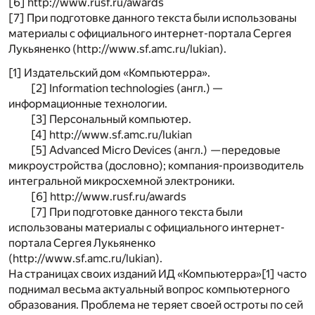
[6] http://www.rusf.ru/awards
[7] При подготовке данного текста были использованы
материалы с официального интернет-портала Сергея
Лукьяненко (http://www.sf.amc.ru/lukian).
[1]
Издательский дом «Компьютерра».
[2]
Information technologies (англ.) —
информационные технологии.
[3]
Персональный компьютер.
[4]
http://www.sf.amc.ru/lukian
[5]
Advanced Micro Devices (англ.)
—
передовые
микроустройства (дословно); компания-производитель
интегральной микросхемной электроники.
[6]
http://www.rusf.ru/awards
[7]
При подготовке данного текста были
использованы материалы с официального интернет-
портала Сергея Лукьяненко
(http://www.sf.amc.ru/lukian).
На страницах своих изданий ИД «Компьютерра»[1] часто
поднимал весьма актуальный вопрос компьютерного
образования. Проблема не теряет своей остроты по сей