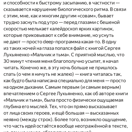
и способности к быстрому засыпанию, в частности —
сказывается нарушение биологического ритма. В связи
с этим, мне, как и многим другим «совам», бывает
трудно заснуть под утро — перед глазами с бешеной
скоростью мелькает калейдоскоп ярких картинок,
которые приковывают к себе внимание, но уснуть
не дают — просто deep-программа какая-то. В одну
из таких ночей на глаза попался файл с книгой Сергея
Лукьяненко «Мальчик и тьма». С приятной мыслью, что
30 минут чтения меня благополучно усыпят, я начал
читать. Конечно же, в эту ночь больше не пришлось
спать (о чем я ничуть не жалею) — книга читалась так,
как будто была написана специально для меня — просто
на одном дыхании. Самым первым (и самым верным)
впечатлением о Сергее Лукьяненко, как об авторе книги
«Мальчик и тьма», была просто физически ощущаемая
глубина его мыслей. Тех, что он прямо высказывает
от лица своих героев, и ещё большая — высказанных
неявно (между строк). Более того, возникло ощущение,
что часть идей остаётся вообще неотражённой в тексте,