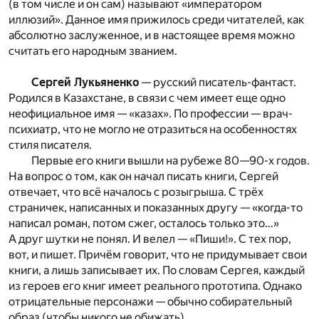
(в том числе и он сам) называют «императором
иллюзий». Данное имя прижилось среди читателей, как
абсолютно заслуженное, и в настоящее время можно
считать его народным званием.
Сергей Лукьяненко
— русский писатель-фантаст.
Родился в Казахстане, в связи с чем имеет еще одно
неофициальное имя — «казах». По профессии — врач-
психиатр, что не могло не отразиться на особенностях
стиля писателя.
Первые его книги вышли на рубеже 80—90-х годов.
На вопрос о том, как он начал писать книги, Сергей
отвечает, что всё началось с розыгрыша. С трёх
страничек, написанных и показанных другу — «когда-то
написал роман, потом сжег, осталось только это…»
А друг шутки не понял. И велел — «Пиши!». С тех пор,
вот, и пишет. Причём говорит, что не придумывает свои
книги, а лишь записывает их. По словам Сергея, каждый
из героев его книг имеет реального прототипа. Однако
отрицательные персонажи — обычно собирательный
образ (чтобы никого не обижать).