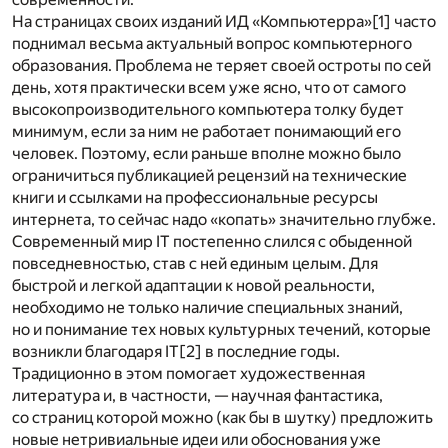
На страницах своих изданий ИД «Компьютерра»[1] часто
поднимал весьма актуальный вопрос компьютерного
образования. Проблема не теряет своей остроты по сей
день, хотя практически всем уже ясно, что от самого
высокопроизводительного компьютера толку будет
минимум, если за ним не работает понимающий его
человек. Поэтому, если раньше вполне можно было
ограничиться публикацией рецензий на технические
книги и ссылками на профессиональные ресурсы
интернета, то сейчас надо «копать» значительно глубже.
Современный мир IT постепенно слился с обыденной
повседневностью, став с ней единым целым. Для
быстрой и легкой адаптации к новой реальности,
необходимо не только наличие специальных знаний,
но и понимание тех новых культурных течений, которые
возникли благодаря IT[2] в последние годы.
Традиционно в этом помогает художественная
литература и, в частности, — научная фантастика,
со страниц которой можно (как бы в шутку) предложить
новые нетривиальные идеи или обоснования уже