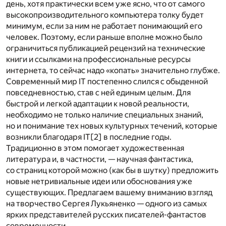
день, хотя практически всем уже ясно, что от самого
высокопроизводительного компьютера толку будет
минимум, если за ним не работает понимающий его
человек. Поэтому, если раньше вполне можно было
ограничиться публикацией рецензий на технические
книги и ссылками на профессиональные ресурсы
интернета, то сейчас надо «копать» значительно глубже.
Современный мир IT постепенно слился с обыденной
повседневностью, став с ней единым целым. Для
быстрой и легкой адаптации к новой реальности,
необходимо не только наличие специальных знаний,
но и понимание тех новых культурных течений, которые
возникли благодаря IT[2] в последние годы.
Традиционно в этом помогает художественная
литература и, в частности, — научная фантастика,
со страниц которой можно (как бы в шутку) предложить
новые нетривиальные идеи или обоснования уже
существующих. Предлагаем вашему вниманию взгляд
на творчество Сергея Лукьяненко — одного из самых
ярких представителей русских писателей-фантастов
современности.