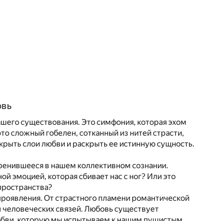
овь
ашего существования. Это симфония, которая эхом
то сложный гобелен, сотканный из нитей страсти,
скрыть слои любви и раскрыть ее истинную сущность.
коренившееся в нашем коллективном сознании.
ой эмоцией, которая сбивает нас с ног? Или это
 пространства?
проявления. От страстного пламени романтической
 человеческих связей. Любовь существует
любви, которую мы испытываем к нашим пушистым