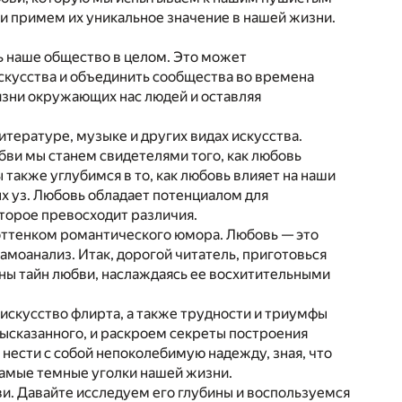
и примем их уникальное значение в нашей жизни.
ь наше общество в целом. Это может
скусства и объединить сообщества во времена
изни окружающих нас людей и оставляя
итературе, музыке и других видах искусства.
бви мы станем свидетелями того, как любовь
также углубимся в то, как любовь влияет на наши
х уз. Любовь обладает потенциалом для
оторое превосходит различия.
 оттенком романтического юмора. Любовь — это
 самоанализ. Итак, дорогой читатель, приготовься
ины тайн любви, наслаждаясь ее восхитительными
искусство флирта, а также трудности и триумфы
высказанного, и раскроем секреты построения
нести с собой непоколебимую надежду, зная, что
самые темные уголки нашей жизни.
ви. Давайте исследуем его глубины и воспользуемся