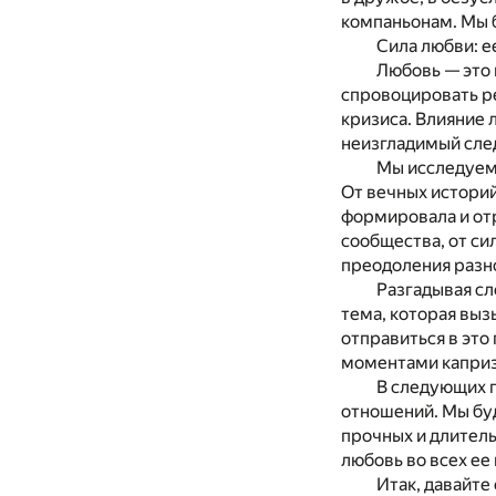
компаньонам. Мы б
Сила любви: е
Любовь — это 
спровоцировать ре
кризиса. Влияние 
неизгладимый след
Мы исследуем 
От вечных историй
формировала и отр
сообщества, от си
преодоления разно
Разгадывая сл
тема, которая вызы
отправиться в это
моментами каприз
В следующих г
отношений. Мы буд
прочных и длитель
любовь во всех ее
Итак, давайте