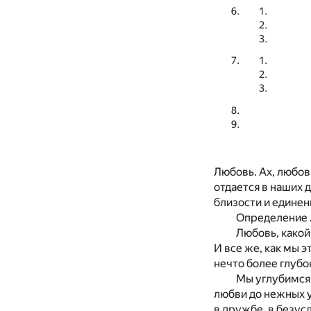
Любовь. Ах, любов
отдается в наших 
близости и единен
Определение 
Любовь, какой
И все же, как мы 
нечто более глубо
Мы углубимся 
любви до нежных 
в дружбе, в безу