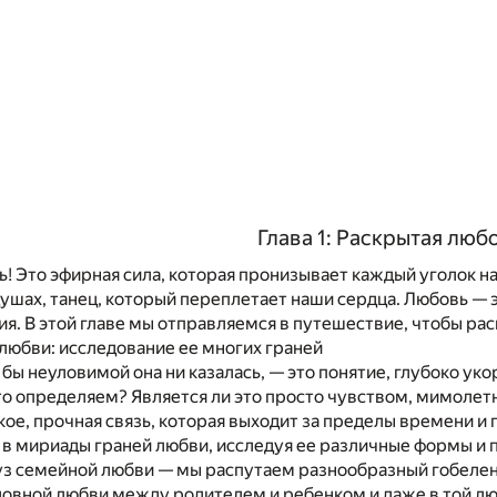
Глава 1: Раскрытая люб
ь! Это эфирная сила, которая пронизывает каждый уголок н
душах, танец, который переплетает наши сердца. Любовь — э
ия. В этой главе мы отправляемся в путешествие, чтобы ра
любви: исследование ее многих граней
 бы неуловимой она ни казалась, — это понятие, глубоко у
это определяем? Является ли это просто чувством, мимолетн
кое, прочная связь, которая выходит за пределы времени и
в мириады граней любви, исследуя ее различные формы и 
уз семейной любви — мы распутаем разнообразный гобелен
словной любви между родителем и ребенком и даже в той 