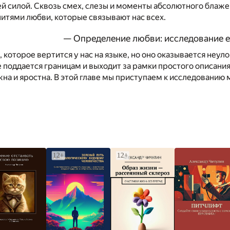
й силой. Сквозь смех, слезы и моменты абсолютного блаж
итями любви, которые связывают нас всех.
— Определение любви: исследование е
, которое вертится у нас на языке, но оно оказывается неул
е поддается границам и выходит за рамки простого описани
а и яростна. В этой главе мы приступаем к исследованию 