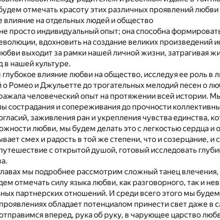
удем отмечать красоту этих различных проявлений любви 
е влияние на отдельных людей и общество
не просто индивидуальный опыт; она способна формироват
волюции, вдохновить на создание великих произведений и
любви выходит за рамки нашей личной жизни, затрагивая ж
 в нашей культуре.
глубокое влияние любви на общество, исследуя ее роль в л
 о Ромео и Джульетте до трогательных мелодий песен о лю
ажала человеческий опыт на протяжении всей истории. Мы 
лы сострадания и сопереживания до прочности коллективны
гласий, заживления ран и укрепления чувства единства, к
ожности любви, мы будем делать это с легкостью сердца и
вает смех и радость в той же степени, что и созерцание, и
 путешествие с открытой душой, готовый исследовать глуб
а.
лавах мы подробнее рассмотрим сложный танец влечения, 
ем отмечать силу языка любви, как разговорного, так и не
ных партнерских отношений. И среди всего этого мы будем 
 проявлениях обладает потенциалом принести свет даже в 
 отправимся вперед, рука об руку, в чарующее царство люб