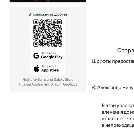
В приложении удобнее
Отпра
Шрифты предоста
RuStore
·
Samsung Galaxy Store
Huawei AppGallery
·
Xiaomi GetApps
© Александр Чичу
В этой увлека
влечения до и
в сложностях 
в непреходящ