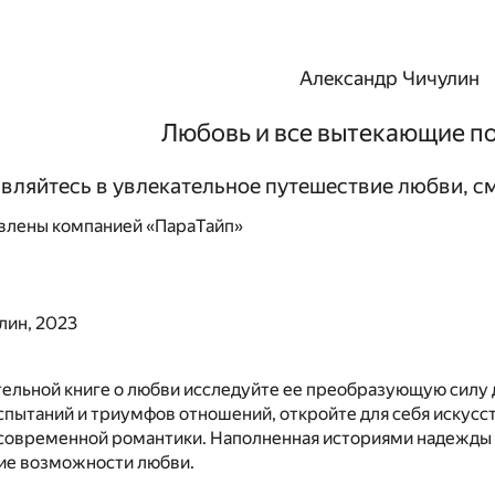
Александр Чичулин
Любовь и все вытекающие п
вляйтесь в увлекательное путешествие любви, с
влены компанией «ПараТайп»
лин, 2023
тельной книге о любви исследуйте ее преобразующую силу 
спытаний и триумфов отношений, откройте для себя искусс
современной романтики. Наполненная историями надежды и 
ие возможности любви.