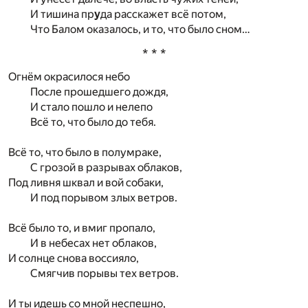
И тишина пр
у
да расскажет всё потом,
Что Балом оказалось, и то, что было сном…
* * *
Огнём окрасилося небо
После прошедшего дождя,
И стало пошло и нелепо
Всё то, что было до тебя.
Всё то, что было в полумраке,
С грозой в разрывах облаков,
Под ливня шквал и вой собаки,
И под порывом злых ветров.
Всё было то, и вмиг пропало,
И в небесах нет облаков,
И солнце снова воссияло,
Смягчив порывы тех ветров.
И ты идешь со мной неспешно,