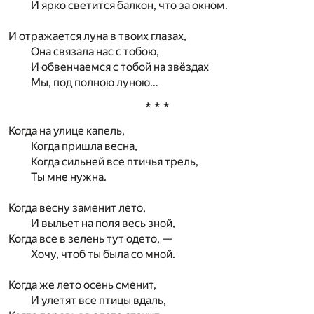
И ярко светится балкон, что за окном.
И отражается луна в твоих глазах,
Она связала нас с тобою,
И обвенчаемся с тобой на звёздах
Мы, под полною луною…
* * *
Когда на улице капель,
Когда пришла весна,
Когда сильней все птичья трель,
Ты мне нужна.
Когда весну заменит лето,
И выльет на поля весь зной,
Когда все в зелень тут одето, —
Хочу, чтоб ты была со мной.
Когда же лето осень сменит,
И улетят все птицы вдаль,