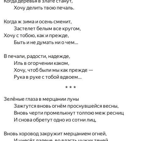
Когда деревья в злате станут,
Хочу делить твою печаль.
Когда ж зима и осень сменит,
Застелет белым все кругом,
Хочу с тобою, как и прежде,
Быть и не думать ни о чем…
В печали, радости, надежде,
Иль в огорчении каком,
Хочу, чтоб были мы как прежде —
Рука в руке с тобой вдвоем…
* * *
Зелёные глаза в мерцании луны
Зажгутся вновь огнём проснувшейся весны,
Вновь черти промелькнут толпою меж ресниц
И снова обретут одно из сотни лиц,
Вновь хоровод закружит мерцанием огней,
И унесёт далече, во власть чужих теней,