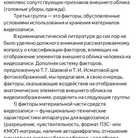
комплекс сопутствующих признаков внешнего облика
(головные уборы, одежда).
Третья группа — это факторы, обусловленные
условиями использования и хранения материалов
видеозаписи.
В криминалистической литературе до сих пор не
было уделено должного внимания рассматриваемому
вопросу о классификации факторов, влияющих на
отображение элементов внешнего облика человека на
видеозаписи. Дополняя систему факторов,
предложенную Т. Г. Шаовой и Т. И. Исматовой для
фотоизображений, мы предлагаем, в свою очередь,
факторы, оказывающие воздействие на отображение
анатомических элементов внешнего облика на
видеоизображениях, разделить на следующие группы:
1) факторы материальной части средств
видеозаписи — функционально-технические
характеристики аппаратуры для видеозаписи
(разрешение, чувствительность, формат ПЗС- или
КМОП-матрицы, наличие автодиафрагмы, отношение
сигнал/шум, система баланса белого, угол обзора