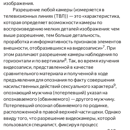
изображения.
Разрешение любой камеры (измеряется в
телевизионных линиях (ТВЛ)) — это «характеристика,
которая определяет возможности камеры по
воспроизведению мелких деталей изображения: чем
выше разрешение, тем больше детальность,
проработка и информативность признаков элементов
7
внешности, отобразившихся на видеозаписи»
. При
этом различают разрешение камеры наблюдения по
8
горизонтали и по вертикали
. Так, во время изучения
видеозаписи, представленной в качестве
сравнительного материала и полученной в ходе
предъявления для опознания по факту совершения
9
насильственных действий сексуального характера
,
опознающий мужчина (потерпевший) указал на
опознаваемого (обвиняемого) — другого мужчину.
Потерпевший опознал обвиняемого по родинке,
расположенной в правой верхней части щеки. Однако
ввиду того, что разрешение видеокамеры, которой
пользовался специалист, фиксируя процесс