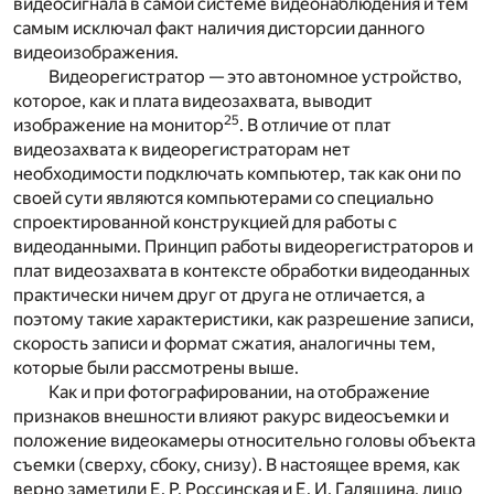
видеосигнала в самой системе видеонаблюдения и тем
самым исключал факт наличия дисторсии данного
видеоизображения.
Видеорегистратор — это автономное устройство,
которое, как и плата видеозахвата, выводит
25
изображение на монитор
. В отличие от плат
видеозахвата к видеорегистраторам нет
необходимости подключать компьютер, так как они по
своей сути являются компьютерами со специально
спроектированной конструкцией для работы с
видеоданными. Принцип работы видеорегистраторов и
плат видеозахвата в контексте обработки видеоданных
практически ничем друг от друга не отличается, а
поэтому такие характеристики, как разрешение записи,
скорость записи и формат сжатия, аналогичны тем,
которые были рассмотрены выше.
Как и при фотографировании, на отображение
признаков внешности влияют ракурс видеосъемки и
положение видеокамеры относительно головы объекта
съемки (сверху, сбоку, снизу). В настоящее время, как
верно заметили Е. Р. Россинская и Е. И. Галяшина, лицо