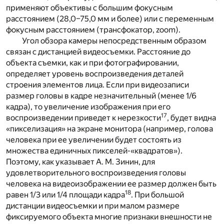
применяют объективы с большим фокусным
расстоянием (28,0–75,0 мм и более) или с переменным
фокусным расстоянием (трансфокатор,
zoom
).
Угол обзора камеры непосредственным образом
связан с дистанцией видеосъемки. Расстояние до
объекта съемки, как и при фотографировании,
определяет уровень воспроизведения деталей
строения элементов лица. Если при видеозаписи
размер головы в кадре незначительный (менее 1/6
кадра), то увеличение изображения при его
17
воспроизведении приведет к нерезкости
, будет видна
«пикселизация» на экране монитора (например, голова
человека при ее увеличении будет состоять из
множества единичных пикселей-«квадратов»).
Поэтому, как указывает А. М. Зинин, для
удовлетворительного воспроизведения головы
человека на видеоизображении ее размер должен быть
18
равен 1/3 или 1/4 площади кадра
. При большой
дистанции видеосъемки и при малом размере
фиксируемого объекта многие признаки внешности не