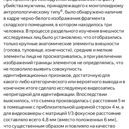
убийства мужчины, принадлежащего к монголоидному
6
антропологическому типу
, было обнаружено наличие
в кадре черно-белого изображения фрагмента
складского помещения, в котором находилось три
человека. В процессе раздельного изучения внешности
исследуемых лиц было установлено, что отобразились
только крупные анатомические элементы внешности
(голова, туловище, конечности), средние и мелкие
элементы лица не просматривались, а при увеличении
изображений границы элементов не определялись, что
не позволило выявить совокупность
идентификационных признаков, достаточную для
какого-либо категорического или вероятного вывода и в
конечном итоге сделало исследуемую видеозапись
непригодной для идентификации. Впоследствии
выяснилось, что съемка производилась с расстояния 5 м
в помещении с приблизительной шириной сторон 4 м, а
для видеокамеры с матрицей 1/3 фокусное расстояние
составляло всего 4,8 мм (вместо положенных 6 мм),
что существенным образом и повлияло на качество