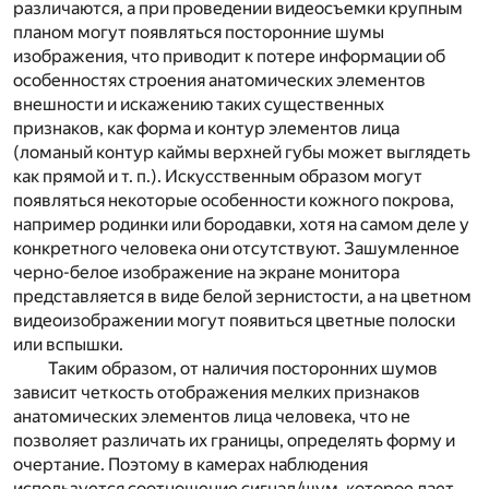
различаются, а при проведении видеосъемки крупным
планом могут появляться посторонние шумы
изображения, что приводит к потере информации об
особенностях строения анатомических элементов
внешности и искажению таких существенных
признаков, как форма и контур элементов лица
(ломаный контур каймы верхней губы может выглядеть
как прямой и т. п.). Искусственным образом могут
появляться некоторые особенности кожного покрова,
например родинки или бородавки, хотя на самом деле у
конкретного человека они отсутствуют. Зашумленное
черно-белое изображение на экране монитора
представляется в виде белой зернистости, а на цветном
видеоизображении могут появиться цветные полоски
или вспышки.
Таким образом, от наличия посторонних шумов
зависит четкость отображения мелких признаков
анатомических элементов лица человека, что не
позволяет различать их границы, определять форму и
очертание. Поэтому в камерах наблюдения
используется соотношение сигнал/шум, которое дает