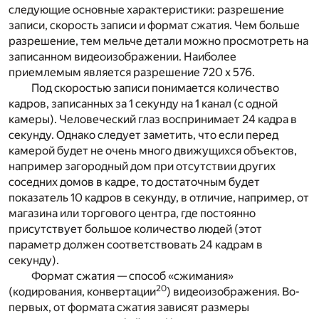
следующие основные характеристики: разрешение
записи, скорость записи и формат сжатия. Чем больше
разрешение, тем мельче детали можно просмотреть на
записанном видеоизображении. Наиболее
приемлемым является разрешение 720 х 576.
Под скоростью записи понимается количество
кадров, записанных за 1 секунду на 1 канал (с одной
камеры). Человеческий глаз воспринимает 24 кадра в
секунду. Однако следует заметить, что если перед
камерой будет не очень много движущихся объектов,
например загородный дом при отсутствии других
соседних домов в кадре, то достаточным будет
показатель 10 кадров в секунду, в отличие, например, от
магазина или торгового центра, где постоянно
присутствует большое количество людей (этот
параметр должен соответствовать 24 кадрам в
секунду).
Формат сжатия — способ «сжимания»
20
(кодирования, конвертации
) видеоизображения. Во-
первых, от формата сжатия зависят размеры