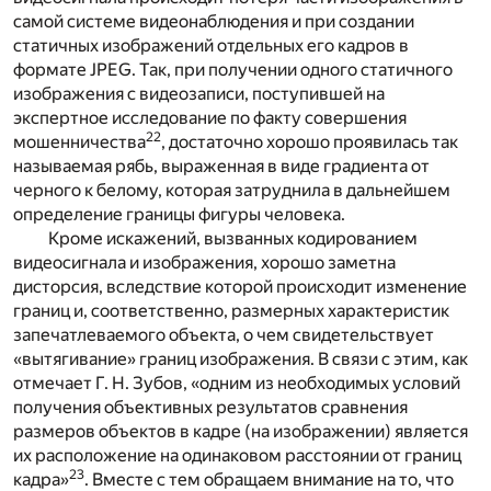
самой системе видеонаблюдения и при создании
статичных изображений отдельных его кадров в
формате
JPEG
. Так, при получении одного статичного
изображения с видеозаписи, поступившей на
экспертное исследование по факту совершения
22
мошенничества
, достаточно хорошо проявилась так
называемая рябь, выраженная в виде градиента от
черного к белому, которая затруднила в дальнейшем
определение границы фигуры человека.
Кроме искажений, вызванных кодированием
видеосигнала и изображения, хорошо заметна
дисторсия, вследствие которой происходит изменение
границ и, соответственно, размерных характеристик
запечатлеваемого объекта, о чем свидетельствует
«вытягивание» границ изображения. В связи с этим, как
отмечает Г. Н. Зубов, «одним из необходимых условий
получения объективных результатов сравнения
размеров объектов в кадре (на изображении) является
их расположение на одинаковом расстоянии от границ
23
кадра»
. Вместе с тем обращаем внимание на то, что