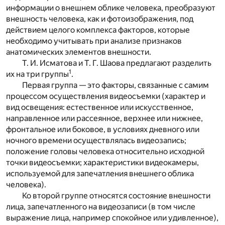
информации о внешнем облике человека, преобразуют
внешность человека, как и фотоизображения, под
действием целого комплекса факторов, которые
необходимо учитывать при анализе признаков
анатомических элементов внешности.
Т. И. Исматова и Т. Г. Шаова предлагают разделить
1
их на три группы
.
Первая группа — это факторы, связанные с самим
процессом осуществления видеосъемки (характер и
вид освещения: естественное или искусственное,
направленное или рассеянное, верхнее или нижнее,
фронтальное или боковое, в условиях дневного или
ночного времени осуществлялась видеозапись;
положение головы человека относительно исходной
точки видеосъемки; характеристики видеокамеры,
используемой для запечатления внешнего облика
человека).
Ко второй группе относятся состояние внешности
лица, запечатленного на видеозаписи (в том числе
выражение лица, например спокойное или удивленное),