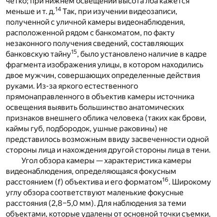
четко; при нижнем освещении высота лба кажется
14
меньше и т. д.
Так, при изучении видеозаписи,
полученной с уличной камеры видеонаблюдения,
расположенной рядом с банкоматом, по факту
незаконного получения сведений, составляющих
15
банковскую тайну
, было установлено наличие в кадре
фрагмента изображения улицы, в котором находились
двое мужчин, совершающих определенные действия
руками. Из-за яркого естественного
прямонаправленного в объектив камеры источника
освещения выявить большинство анатомических
признаков внешнего облика человека (таких как брови,
каймы губ, подбородок, ушные раковины) не
представилось возможным ввиду засвеченности одной
стороны лица и нахождения другой стороны лица в тени.
Угол обзора камеры — характеристика камеры
видеонаблюдения, определяющаяся фокусным
16
расстоянием (
f
) объектива и его форматом
. Широкому
углу обзора соответствуют маленькие фокусные
расстояния (2,8–5,0 мм). Для наблюдения за теми
объектами, которые удалены от основной точки съемки,