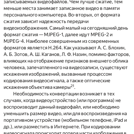
записываемых видеофайлов. Чем лучше сжатие, тем
меньше места занимает записанное видео в памяти
персонального компьютера. Во-вторых, от формата
сжатия зависит надежность передачи
видеоизображения. Самый малый на сегодняшний день
формат сжатия —
MJPEG
-1, далее идут
MPEG
-2 и
MJPEG
-4. Наиболее совершенным из современных
форматов является
H
.264. Как указывают А. С. Блохин,
А. Б. Зотов, А. Ш. Каганов, Л. Ф. Назин, помимо факторов,
влияющих на отображение признаков внешнего облика
человека, запечатленного на видеозаписи, существуют
искажения изображений, вызванные процессом
кодирования видеосигнала, а также оптические
21
искажения объектива камеры
.
Необходимость конвертации возникает в тех
случаях, когда видео­устройство (или программа) не
воспроизводит данный видеофайл, или необходимо
уменьшить размер видео, или для воспроизведения на
портативном устройстве (мобильном телефоне,
iPad
и
др.), или разместить в Интернете. При кодировании
видеосигнала происходит потеря части изображения в