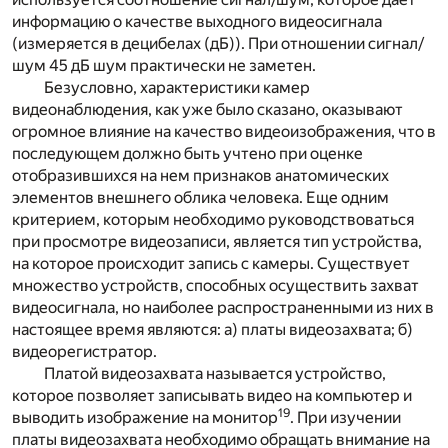
информацию о качестве выходного видеосигнала
(измеряется в децибелах (дБ)). При отношении сигнал/
шум 45 дБ шум практически не заметен.
Безусловно, характеристики камер
видеонаблюдения, как уже было сказано, оказывают
огромное влияние на качество видеоизображения, что в
последующем должно быть учтено при оценке
отобразившихся на нем признаков анатомических
элементов внешнего облика человека. Еще одним
критерием, которым необходимо руководствоваться
при просмотре видеозаписи, является тип устройства,
на которое происходит запись с камеры. Существует
множество устройств, способных осуществить захват
видеосигнала, но наиболее распространенными из них в
настоящее время являются: а) платы видеозахвата; б)
видеорегистратор.
Платой видеозахвата называется устройство,
которое позволяет записывать видео на компьютер и
19
выводить изображение на монитор
. При изучении
платы видеозахвата необходимо обращать внимание на