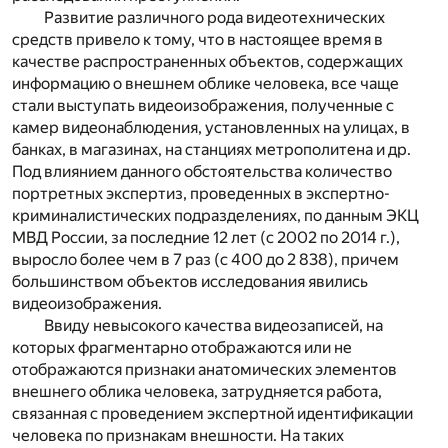
Развитие различного рода видеотехнических
средств привело к тому, что в настоящее время в
качестве распространенных объектов, содержащих
информацию о внешнем облике человека, все чаще
стали выступать видеоизображения, полученные с
камер видеонаблюдения, установленных на улицах, в
банках, в магазинах, на станциях метрополитена и др.
Под влиянием данного обстоятельства количество
портретных экспертиз, проведенных в экспертно-
криминалистических подразделениях, по данным ЭКЦ
МВД России, за последние 12 лет (с 2002 по 2014 г.),
выросло более чем в 7 раз (с 400 до 2 838), причем
большинством объектов исследования явились
видеоизображения.
Ввиду невысокого качества видеозаписей, на
которых фрагментарно отображаются или не
отображаются признаки анатомических элементов
внешнего облика человека, затрудняется работа,
связанная с проведением экспертной идентификации
человека по признакам внешности. На таких