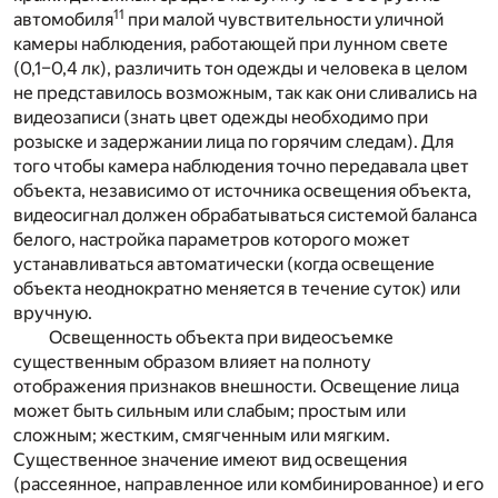
11
автомобиля
при малой чувствительности уличной
камеры наблюдения, работающей при лунном свете
(0,1–0,4 лк), различить тон одежды и человека в целом
не представилось возможным, так как они сливались на
видеозаписи (знать цвет одежды необходимо при
розыске и задержании лица по горячим следам). Для
того чтобы камера наблюдения точно передавала цвет
объекта, независимо от источника освещения объекта,
видеосигнал должен обрабатываться системой баланса
белого, настройка параметров которого может
устанавливаться автоматически (когда освещение
объекта неоднократно меняется в течение суток) или
вручную.
Освещенность объекта при видеосъемке
существенным образом влияет на полноту
отображения признаков внешности. Освещение лица
может быть сильным или слабым; простым или
сложным; жестким, смягченным или мягким.
Существенное значение имеют вид освещения
(рассеянное, направленное или комбинированное) и его