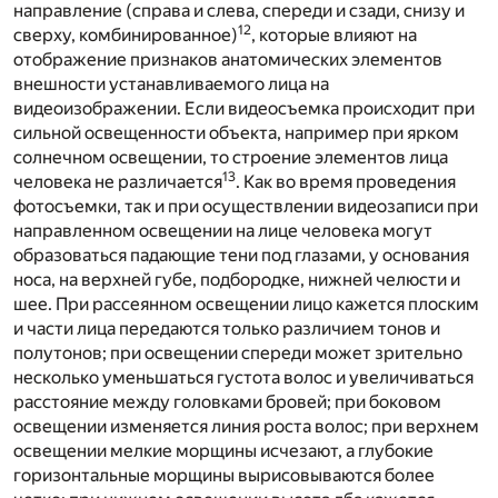
направление (справа и слева, спереди и сзади, снизу и
12
сверху, комбинированное)
, которые влияют на
отображение признаков анатомических элементов
внешности устанавливаемого лица на
видеоизображении. Если видеосъемка происходит при
сильной освещенности объекта, например при ярком
солнечном освещении, то строение элементов лица
13
человека не различается
. Как во время проведения
фотосъемки, так и при осуществлении видеозаписи при
направленном освещении на лице человека могут
образоваться падающие тени под глазами, у основания
носа, на верхней губе, подбородке, нижней челюсти и
шее. При рассеянном освещении лицо кажется плоским
и части лица передаются только различием тонов и
полутонов; при освещении спереди может зрительно
несколько уменьшаться густота волос и увеличиваться
расстояние между головками бровей; при боковом
освещении изменяется линия роста волос; при верхнем
освещении мелкие морщины исчезают, а глубокие
горизонтальные морщины вырисовываются более