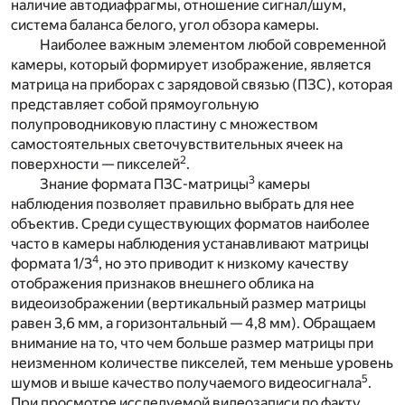
наличие автодиафрагмы, отношение сигнал/шум,
система баланса белого, угол обзора камеры.
Наиболее важным элементом любой современной
камеры, который формирует изображение, является
матрица на приборах с зарядовой связью (ПЗС), которая
представляет собой прямоугольную
полупроводниковую пластину с множеством
самостоятельных светочувствительных ячеек на
2
поверхности — пикселей
.
3
Знание формата ПЗС-матрицы
камеры
наблюдения позволяет правильно выбрать для нее
объектив. Среди существующих форматов наиболее
часто в камеры наблюдения устанавливают матрицы
4
формата 1/3
, но это приводит к низкому качеству
отображения признаков внешнего облика на
видеоизображении (вертикальный размер матрицы
равен 3,6 мм, а горизонтальный — 4,8 мм). Обращаем
внимание на то, что чем больше размер матрицы при
неизменном количестве пикселей, тем меньше уровень
5
шумов и выше качество получаемого видеосигнала
.
При просмотре исследуемой видеозаписи по факту