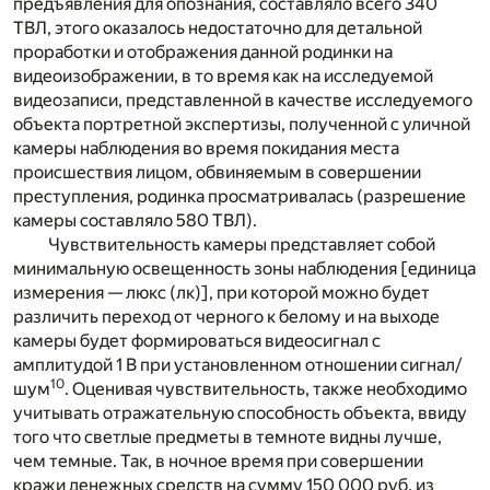
предъявления для опознания, составляло всего 340
ТВЛ, этого оказалось недостаточно для детальной
проработки и отображения данной родинки на
видеоизображении, в то время как на исследуемой
видеозаписи, представленной в качестве исследуемого
объекта портретной экспертизы, полученной с уличной
камеры наблюдения во время покидания места
происшествия лицом, обвиняемым в совершении
преступления, родинка просматривалась (разрешение
камеры составляло 580 ТВЛ).
Чувствительность камеры представляет собой
минимальную освещенность зоны наблюдения [единица
измерения — люкс (лк)], при которой можно будет
различить переход от черного к белому и на выходе
камеры будет формироваться видеосигнал с
амплитудой 1 В при установленном отношении сигнал/
10
шум
. Оценивая чувствительность, также необходимо
учитывать отражательную способность объекта, ввиду
того что светлые предметы в темноте видны лучше,
чем темные. Так, в ночное время при совершении
кражи денежных средств на сумму 150 000 руб. из