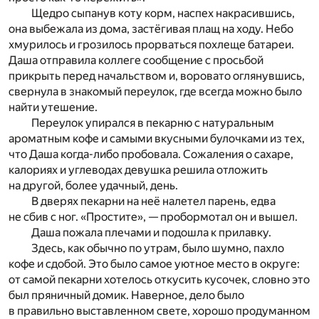
Щедро сыпанув коту корм, наспех накрасившись,
она выбежала из дома, застёгивая плащ на ходу. Небо
хмурилось и грозилось прорваться похлеще батареи.
Даша отправила коллеге сообщение с просьбой
прикрыть перед начальством и, воровато оглянувшись,
свернула в знакомый переулок, где всегда можно было
найти утешение.
Переулок упирался в пекарню с натуральным
ароматным кофе и самыми вкусными булочками из тех,
что Даша когда-либо пробовала. Сожаления о сахаре,
калориях и углеводах девушка решила отложить
на другой, более удачный, день.
В дверях пекарни на неё налетел парень, едва
не сбив с ног. «Простите», — пробормотал он и вышел.
Даша пожала плечами и подошла к прилавку.
Здесь, как обычно по утрам, было шумно, пахло
кофе и сдобой. Это было самое уютное место в округе:
от самой пекарни хотелось откусить кусочек, словно это
был пряничный домик. Наверное, дело было
в правильно выставленном свете, хорошо продуманном