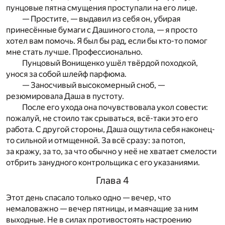
пунцовые пятна смущения проступали на его лице.
— Простите, — выдавил из себя он, убирая
принесённые бумаги с Дашиного стола, — я просто
хотел вам помочь. Я был бы рад, если бы кто-то помог
мне стать лучше. Профессионально.
Пунцовый Вонищенко ушёл твёрдой походкой,
унося за собой шлейф парфюма.
— Заносчивый высокомерный сноб, —
резюмировала Даша в пустоту.
После его ухода она почувствовала укол совести:
пожалуй, не стоило так срываться, всё-таки это его
работа. С другой стороны, Даша ощутила себя наконец-
то сильной и отмщенной. За всё сразу: за потоп,
за кражу, за то, за что обычно у неё не хватает смелости
отбрить занудного контрольщика с его указаниями.
Глава 4
Этот день спасало только одно — вечер, что
немаловажно — вечер пятницы, и маячащие за ним
выходные. Не в силах противостоять настроению