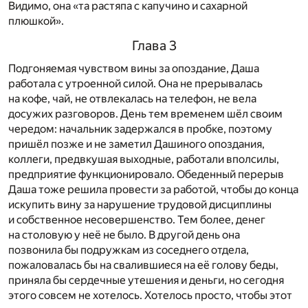
Видимо, она «та растяпа с капучино и сахарной
плюшкой».
Глава 3
Подгоняемая чувством вины за опоздание, Даша
работала с утроенной силой. Она не прерывалась
на кофе, чай, не отвлекалась на телефон, не вела
досужих разговоров. День тем временем шёл своим
чередом: начальник задержался в пробке, поэтому
пришёл позже и не заметил Дашиного опоздания,
коллеги, предвкушая выходные, работали вполсилы,
предприятие функционировало. Обеденный перерыв
Даша тоже решила провести за работой, чтобы до конца
искупить вину за нарушение трудовой дисциплины
и собственное несовершенство. Тем более, денег
на столовую у неё не было. В другой день она
позвонила бы подружкам из соседнего отдела,
пожаловалась бы на свалившиеся на её голову беды,
приняла бы сердечные утешения и деньги, но сегодня
этого совсем не хотелось. Хотелось просто, чтобы этот