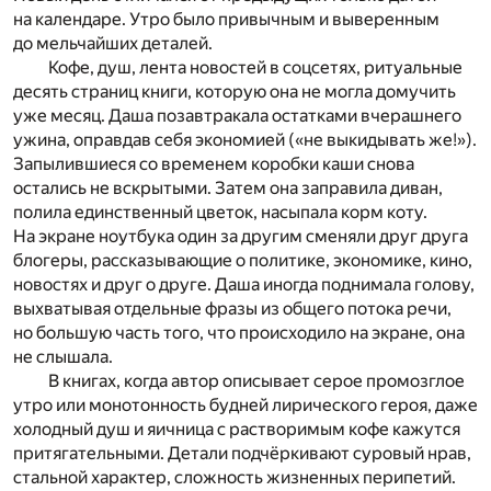
на календаре. Утро было привычным и выверенным
до мельчайших деталей.
Кофе, душ, лента новостей в соцсетях, ритуальные
десять страниц книги, которую она не могла домучить
уже месяц. Даша позавтракала остатками вчерашнего
ужина, оправдав себя экономией («не выкидывать же!»).
Запылившиеся со временем коробки каши снова
остались не вскрытыми. Затем она заправила диван,
полила единственный цветок, насыпала корм коту.
На экране ноутбука один за другим сменяли друг друга
блогеры, рассказывающие о политике, экономике, кино,
новостях и друг о друге. Даша иногда поднимала голову,
выхватывая отдельные фразы из общего потока речи,
но большую часть того, что происходило на экране, она
не слышала.
В книгах, когда автор описывает серое промозглое
утро или монотонность будней лирического героя, даже
холодный душ и яичница с растворимым кофе кажутся
притягательными. Детали подчёркивают суровый нрав,
стальной характер, сложность жизненных перипетий.