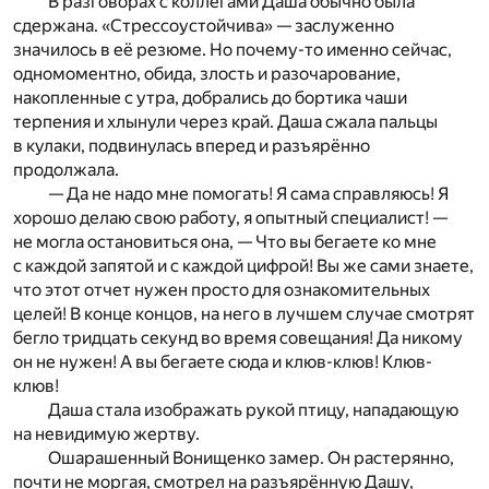
В разговорах с коллегами Даша обычно была
сдержана. «Стрессоустойчива» — заслуженно
значилось в её резюме. Но почему-то именно сейчас,
одномоментно, обида, злость и разочарование,
накопленные с утра, добрались до бортика чаши
терпения и хлынули через край. Даша сжала пальцы
в кулаки, подвинулась вперед и разъярённо
продолжала.
— Да не надо мне помогать! Я сама справляюсь! Я
хорошо делаю свою работу, я опытный специалист! —
не могла остановиться она, — Что вы бегаете ко мне
с каждой запятой и с каждой цифрой! Вы же сами знаете,
что этот отчет нужен просто для ознакомительных
целей! В конце концов, на него в лучшем случае смотрят
бегло тридцать секунд во время совещания! Да никому
он не нужен! А вы бегаете сюда и клюв-клюв! Клюв-
клюв!
Даша стала изображать рукой птицу, нападающую
на невидимую жертву.
Ошарашенный Вонищенко замер. Он растерянно,
почти не моргая, смотрел на разъярённую Дашу,