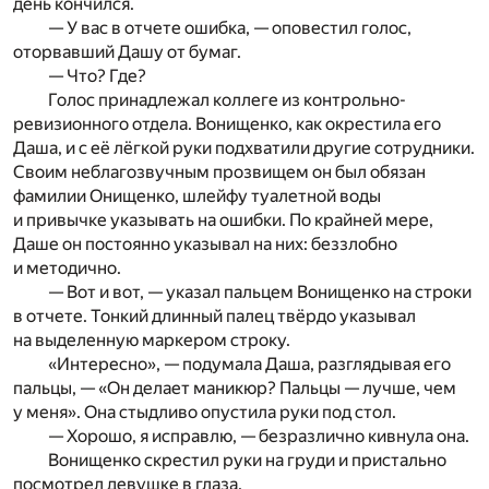
день кончился.
— У вас в отчете ошибка, — оповестил голос,
оторвавший Дашу от бумаг.
— Что? Где?
Голос принадлежал коллеге из контрольно-
ревизионного отдела. Вонищенко, как окрестила его
Даша, и с её лёгкой руки подхватили другие сотрудники.
Своим неблагозвучным прозвищем он был обязан
фамилии Онищенко, шлейфу туалетной воды
и привычке указывать на ошибки. По крайней мере,
Даше он постоянно указывал на них: беззлобно
и методично.
— Вот и вот, — указал пальцем Вонищенко на строки
в отчете. Тонкий длинный палец твёрдо указывал
на выделенную маркером строку.
«Интересно», — подумала Даша, разглядывая его
пальцы, — «Он делает маникюр? Пальцы — лучше, чем
у меня». Она стыдливо опустила руки под стол.
— Хорошо, я исправлю, — безразлично кивнула она.
Вонищенко скрестил руки на груди и пристально
посмотрел девушке в глаза.