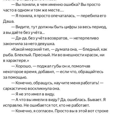
— Вы поняли, в чем именно ошибка? Вы просто
часто в одном и том же месте….
— Я поняла, я просто опечаталась, — перебила его
Даша.
— Видите, тут должны быть цифры за весь период,
а вы даёте без учёта…
— Да-да, без учёта возвратов, — нетерпеливо
закончила за него девушка.
«Какой мерзкий тип, — думала она, — бледный, как
рыба. Блеклый. Пресный. Ни во внешности красок, ни
в характере.»
— Хорошо, — поджал губы он и, помолчав
некоторое время, добавил, — если что, обращайтесь
за помощью.
— Конечно, обращусь, научите меня работать! —
саркастично воскликнула она.
— Я не это имел в виду.
— А что вы имели в виду? Да, ошиблась. Бывает. Я
исправлю. Не ошибается тот, кто не работает.
— Конечно, я согласен. Просто вы в этой вот строке