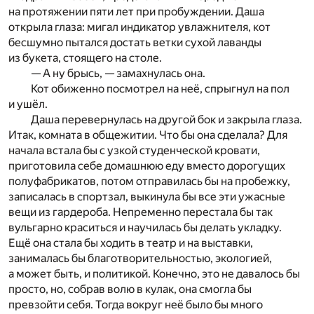
на протяжении пяти лет при пробуждении. Даша
открыла глаза: мигал индикатор увлажнителя, кот
бесшумно пытался достать ветки сухой лаванды
из букета, стоящего на столе.
— А ну брысь, — замахнулась она.
Кот обиженно посмотрел на неё, спрыгнул на пол
и ушёл.
Даша перевернулась на другой бок и закрыла глаза.
Итак, комната в общежитии. Что бы она сделала? Для
начала встала бы с узкой студенческой кровати,
приготовила себе домашнюю еду вместо дорогущих
полуфабрикатов, потом отправилась бы на пробежку,
записалась в спортзал, выкинула бы все эти ужасные
вещи из гардероба. Непременно перестала бы так
вульгарно краситься и научилась бы делать укладку.
Ещё она стала бы ходить в театр и на выставки,
занималась бы благотворительностью, экологией,
а может быть, и политикой. Конечно, это не давалось бы
просто, но, собрав волю в кулак, она смогла бы
превзойти себя. Тогда вокруг неё было бы много