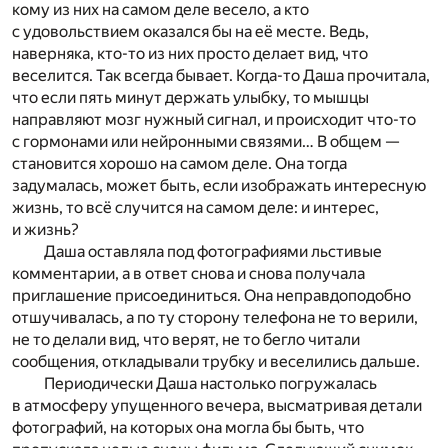
кому из них на самом деле весело, а кто
с удовольствием оказался бы на её месте. Ведь,
наверняка, кто-то из них просто делает вид, что
веселится. Так всегда бывает. Когда-то Даша прочитала,
что если пять минут держать улыбку, то мышцы
направляют мозг нужный сигнал, и происходит что-то
с гормонами или нейронными связями… В общем —
становится хорошо на самом деле. Она тогда
задумалась, может быть, если изображать интересную
жизнь, то всё случится на самом деле: и интерес,
и жизнь?
Даша оставляла под фотографиями льстивые
комментарии, а в ответ снова и снова получала
приглашение присоединиться. Она неправдоподобно
отшучивалась, а по ту сторону телефона не то верили,
не то делали вид, что верят, не то бегло читали
сообщения, откладывали трубку и веселились дальше.
Периодически Даша настолько погружалась
в атмосферу упущенного вечера, высматривая детали
фотографий, на которых она могла бы быть, что