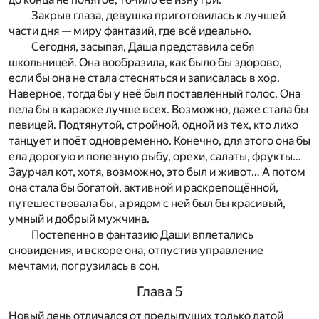
Закрыв глаза, девушка приготовилась к лучшей
части дня — миру фантазий, где всё идеально.
Сегодня, засыпая, Даша представила себя
школьницей. Она вообразила, как было бы здорово,
если бы она не стала стесняться и записалась в хор.
Наверное, тогда бы у неё был поставленный голос. Она
пела бы в караоке лучше всех. Возможно, даже стала бы
певицей. Подтянутой, стройной, одной из тех, кто лихо
танцует и поёт одновременно. Конечно, для этого она бы
ела дорогую и полезную рыбу, орехи, салаты, фрукты…
Заурчал кот, хотя, возможно, это был и живот… А потом
она стала бы богатой, активной и раскрепощённой,
путешествовала бы, а рядом с ней был бы красивый,
умный и добрый мужчина.
Постепенно в фантазию Даши вплетались
сновидения, и вскоре она, отпустив управление
мечтами, погрузилась в сон.
Глава 5
Новый день отличался от предыдущих только датой