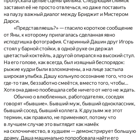
пропускала целые сцены фильма. Следующий снимок
заставил её не просто отвлечься, но даже поставить
на паузу важный диалог между Бриджит и Мистером
Дарси.
«Представляешь?» — гласило короткое сообщение
от Яны, к которому прилагалась сделанная явно
исподтишка фотография. Старинный Дашин друг Игорь
стоял у барной стойки, в одной руке он держал
цветастый коктейль, а другой опирался на высокий стул.
На его голове, как всегда, был изящный беспорядок:
рыжие кудри были взлохмачены, а на лице застыла
широкая улыбка. Дашу кольнуло осознание того, что он
где-то там, беззаботно смеётся, вместо того, чтобы…
Хотя она давно пообещала себе ничего от него не ждать.
Обычно о влюбленных, работодателях, соседях
говорят «бывшие». Бывший муж, бывший одноклассник,
бывший сосед, бывший коллега. К друзьям же этот
термин, как правило, не применяют, потому что
в лучшем случае это выглядит как намёк
на склочничество, в худшем — демонстрирует большую
драму. Даша машинально попробовала найти его