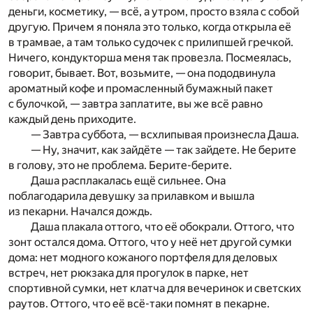
деньги, косметику, — всё, а утром, просто взяла с собой
другую. Причем я поняла это только, когда открыла её
в трамвае, а там только судочек с прилипшей гречкой.
Ничего, кондукторша меня так провезла. Посмеялась,
говорит, бывает. Вот, возьмите, — она пододвинула
ароматный кофе и промасленный бумажный пакет
с булочкой, — завтра заплатите, вы же всё равно
каждый день приходите.
— Завтра суббота, — всхлипывая произнесла Даша.
— Ну, значит, как зайдёте — так зайдете. Не берите
в голову, это не проблема. Берите-берите.
Даша расплакалась ещё сильнее. Она
поблагодарила девушку за прилавком и вышла
из пекарни. Начался дождь.
Даша плакала оттого, что её обокрали. Оттого, что
зонт остался дома. Оттого, что у неё нет другой сумки
дома: нет модного кожаного портфеля для деловых
встреч, нет рюкзака для прогулок в парке, нет
спортивной сумки, нет клатча для вечеринок и светских
раутов. Оттого, что её всё-таки помнят в пекарне.