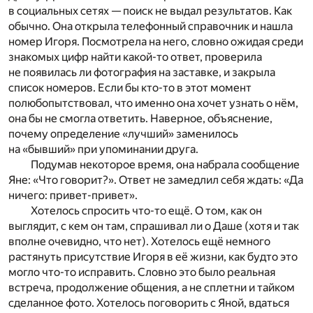
в социальных сетях — поиск не выдал результатов. Как
обычно. Она открыла телефонный справочник и нашла
номер Игоря. Посмотрела на него, словно ожидая среди
знакомых цифр найти какой-то ответ, проверила
не появилась ли фотография на заставке, и закрыла
список номеров. Если бы кто-то в этот момент
полюбопытствовал, что именно она хочет узнать о нём,
она бы не смогла ответить. Наверное, объяснение,
почему определение «лучший» заменилось
на «бывший» при упоминании друга.
Подумав некоторое время, она набрала сообщение
Яне: «Что говорит?». Ответ не замедлил себя ждать: «Да
ничего: привет-привет».
Хотелось спросить что-то ещё. О том, как он
выглядит, с кем он там, спрашивал ли о Даше (хотя и так
вполне очевидно, что нет). Хотелось ещё немного
растянуть присутствие Игоря в её жизни, как будто это
могло что-то исправить. Словно это было реальная
встреча, продолжение общения, а не сплетни и тайком
сделанное фото. Хотелось поговорить с Яной, вдаться