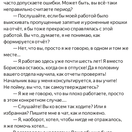
часто допускаете ошибки. Может быть, вы всё-таки
неправильно считаете период?
— Послушайте, если бы моей работой было
выискивать пропущенные запятые и уроненные крошки
на отчёт, я бы тоже прекрасно справлялась с этой
работой. Вы что, думаете, я не понимаю, как
формируется отчёт?
— Нет, что вы, просто я же говорю, в одном и том же
месте…
— Я работаю здесь уже почти шесть лет! Я вместо
Борисова остаюсь, когда он в отпуске! Да я половину
вашего отдела научила, как отчеты проверять!
Начальник ваш у меня консультируется, а вы учите!
Не пойму, вы что, так самоутверждаетесь?
— Я же не говорю, что вы плохо работаете, просто
в этом конкретном случае….
— Слушайте! Вы ко всем так ходите? Или я
избранная? Пишите мне в чат, как и положено.
— Я, наоборот, хотел, чтобы нигде не отражалось,
я же помочь хотел…