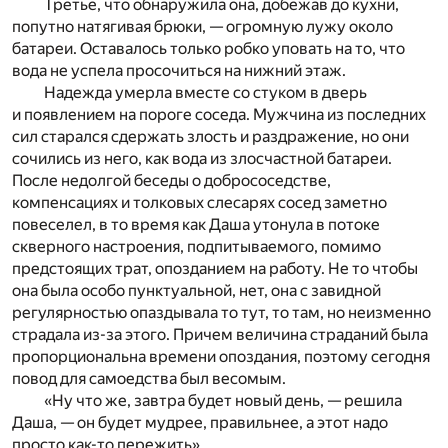
Третье, что обнаружила она, добежав до кухни,
попутно натягивая брюки, — огромную лужу около
батареи. Оставалось только робко уповать на то, что
вода не успела просочиться на нижний этаж.
Надежда умерла вместе со стуком в дверь
и появлением на пороге соседа. Мужчина из последних
сил старался сдержать злость и раздражение, но они
сочились из него, как вода из злосчастной батареи.
После недолгой беседы о добрососедстве,
компенсациях и толковых слесарях сосед заметно
повеселел, в то время как Даша утонула в потоке
скверного настроения, подпитываемого, помимо
предстоящих трат, опозданием на работу. Не то чтобы
она была особо пунктуальной, нет, она с завидной
регулярностью опаздывала то тут, то там, но неизменно
страдала из-за этого. Причем величина страданий была
пропорциональна времени опоздания, поэтому сегодня
повод для самоедства был весомым.
«Ну что же, завтра будет новый день, — решила
Даша, — он будет мудрее, правильнее, а этот надо
просто как-то пережить».