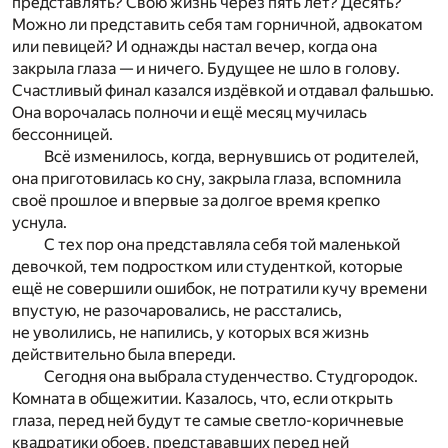
представлять? Свою жизнь через пять лет? Десять?
Можно ли представить себя там горничной, адвокатом
или певицей? И однажды настал вечер, когда она
закрыла глаза — и ничего. Будущее не шло в голову.
Счастливый финал казался издёвкой и отдавал фальшью.
Она ворочалась полночи и ещё месяц мучилась
бессонницей.
Всё изменилось, когда, вернувшись от родителей,
она приготовилась ко сну, закрыла глаза, вспомнила
своё прошлое и впервые за долгое время крепко
уснула.
С тех пор она представляла себя той маленькой
девочкой, тем подростком или студенткой, которые
ещё не совершили ошибок, не потратили кучу времени
впустую, не разочаровались, не расстались,
не уволились, не напились, у которых вся жизнь
действительно была впереди.
Сегодня она выбрала студенчество. Студгородок.
Комната в общежитии. Казалось, что, если открыть
глаза, перед ней будут те самые светло-коричневые
квадратики обоев, представавших перед ней