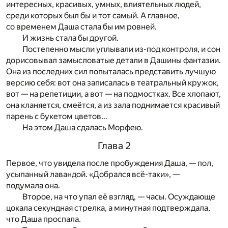
интересных, красивых, умных, влиятельных людей,
среди которых был бы и тот самый. А главное,
со временем Даша стала бы им ровней.
И жизнь стала бы другой.
Постепенно мысли уплывали из-под контроля, и сон
дорисовывал замысловатые детали в Дашины фантазии.
Она из последних сил попыталась представить лучшую
версию себя: вот она записалась в театральный кружок,
вот — на репетиции, а вот — на подмостках. Все хлопают,
она кланяется, смеётся, а из зала поднимается красивый
парень с букетом цветов…
На этом Даша сдалась Морфею.
Глава 2
Первое, что увидела после пробуждения Даша, — пол,
усыпанный лавандой. «Добрался всё-таки», —
подумала она.
Второе, на что упал её взгляд, — часы. Осуждающе
цокала секундная стрелка, а минутная подтверждала,
что Даша проспала.