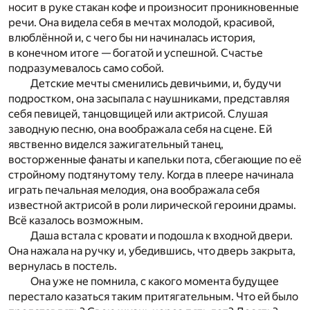
носит в руке стакан кофе и произносит проникновенные
речи. Она видела себя в мечтах молодой, красивой,
влюблённой и, с чего бы ни начиналась история,
в конечном итоге — богатой и успешной. Счастье
подразумевалось само собой.
Детские мечты сменились девичьими, и, будучи
подростком, она засыпала с наушниками, представляя
себя певицей, танцовщицей или актрисой. Слушая
заводную песню, она воображала себя на сцене. Ей
явственно виделся зажигательный танец,
восторженные фанаты и капельки пота, сбегающие по её
стройному подтянутому телу. Когда в плеере начинала
играть печальная мелодия, она воображала себя
известной актрисой в роли лирической героини драмы.
Всё казалось возможным.
Даша встала с кровати и подошла к входной двери.
Она нажала на ручку и, убедившись, что дверь закрыта,
вернулась в постель.
Она уже не помнила, с какого момента будущее
перестало казаться таким притягательным. Что ей было