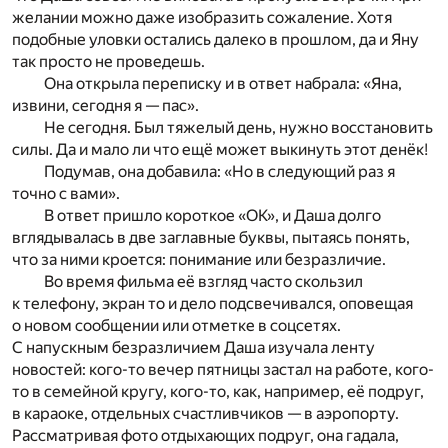
желании можно даже изобразить сожаление. Хотя
подобные уловки остались далеко в прошлом, да и Яну
так просто не проведешь.
Она открыла переписку и в ответ набрала: «Яна,
извини, сегодня я — пас».
Не сегодня. Был тяжелый день, нужно восстановить
силы. Да и мало ли что ещё может выкинуть этот денёк!
Подумав, она добавила: «Но в следующий раз я
точно с вами».
В ответ пришло короткое «ОК», и Даша долго
вглядывалась в две заглавные буквы, пытаясь понять,
что за ними кроется: понимание или безразличие.
Во время фильма её взгляд часто скользил
к телефону, экран то и дело подсвечивался, оповещая
о новом сообщении или отметке в соцсетях.
С напускным безразличием Даша изучала ленту
новостей: кого-то вечер пятницы застал на работе, кого-
то в семейной кругу, кого-то, как, например, её подруг,
в караоке, отдельных счастливчиков — в аэропорту.
Рассматривая фото отдыхающих подруг, она гадала,