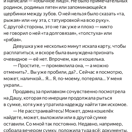
и написали — «обычное лицо». Не было примечательных
родинок, родимых пятен или запоминающейся
щербинки между зубов. О ней нельзя было сказать «та,
рыжая» или «ну эта, с татуировкой на всю руку».
С другой стороны, это не так уже и плохо — никто
не говорил о ней «та долговязая», «толстуха» или
«рябая».
Девушка уже несколько минут искала карту, чтобы
расплатиться, и вскоре была вынуждена признать
очевидное — её нет. Впрочем, как и кошелька.
— Простите, — промямлила она, — а можно
отменить?.. Вы уже пробили, да?.. Сейчас я посмотрю,
может, наличкой… Я… Я, по-моему, потеряла… У меня
украли…
Продавец за прилавком сочувственно посмотрела
на Дашу, которая по инерции продолжала рыться
в сумке, хотя уже утратила надежду найти там искомое.
— Не расстраивайтесь! Может, дома кошелёк
найдете, может, выложили или в другой сумке
оставили. Со мной так постоянно. Недавно, например,
собрала вечером сумку, положила туда всё: документы,