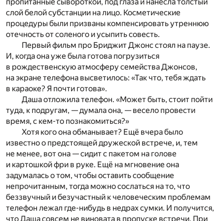
пропитанные сывороткой, под глаза и нанесла толстый
слой белой субстанции на лицо. Косметические
процедуры были призваны компенсировать утреннюю
отечность от соленого и усыпить совесть.
Первый фильм про Бриджит Джонс стоял на паузе.
И, когда она уже была готова погрузиться
в рождественскую атмосферу семейства Джонсов,
на экране телефона высветилось: «Так что, тебя ждать
в караоке? Я почти готова».
Даша отложила телефон. «Может быть, стоит пойти
туда, к подругам, — думала она, — весело провести
время, с кем-то познакомиться?»
Хотя кого она обманывает? Ещё вчера было
известно о предстоящей дружеской встрече, и, тем
не менее, вот она — сидит с пакетом на голове
и картошкой фри в руке. Ещё на мгновение она
задумалась о том, чтобы оставить сообщение
непрочитанным, тогда можно сослаться на то, что
беззвучный и безучастный к человеческим проблемам
телефон лежал где-нибудь в недрах сумки. И получится,
что Даша совсем не виновата в пропуске встречи. При