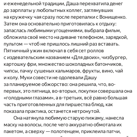
и еженедельной традиции, Даша перехватила денег
до зарплаты у любопытных коллег, заглянувших
на кружечку чая сразу после перепалки с Вонищенко.
Затем она основательно приготовилась к отдыху:
запаслась любимыми угощениями, выбрала фильм,
обложила своё место на диване телефоном, зарядкой,
пультом — чтоб не пришлось лишний раз вставать.
Пятничный ужин включал в себя сет роллов
с издевательским названием «Для двоих», чизбургер,
картошку фри, множество шоколадных батончиков,
чипсы, пачку сушеных кальмаров, фрукты, вино, чай
и колу. Муки совести не одолевали Дашу
за планируемое обжорство: она решила, что, во-
первых, это пятница, во-вторых, покупки совершала она
«голодными глазами», а в-третьих, всё равно большая
часть приготовленных для пиршества блюд, как
показала практика, останется нетронутой.
Она натянула любимую старую пижаму, нанесла
маску на волосы, после чего аккуратно обмотала их
пакетом, а сверху — полотенцем, приклеила патчи,