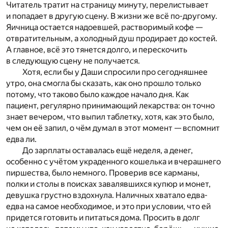
Читатель тратит на страницу минуту, перелистывает
и попадает в другую сцену. В жизни же всё по-другому.
Яичница остается надоевшей, растворимый кофе —
отвратительным, а холодный душ продирает до костей.
А главное, всё это тянется долго, и перескочить
в следующую сцену не получается.
Хотя, если бы у Даши спросили про сегодняшнее
утро, она смогла бы сказать, как оно прошло только
потому, что таково было каждое начало дня. Как
пациент, регулярно принимающий лекарства: он точно
знает вечером, что выпил таблетку, хотя, как это было,
чем он её запил, о чём думал в этот момент — вспомнит
едва ли.
До зарплаты оставалась ещё неделя, а денег,
особенно с учётом украденного кошелька и вчерашнего
пиршества, было немного. Проверив все карманы,
полки и столы в поисках завалявшихся купюр и монет,
девушка грустно вздохнула. Наличных хватало едва-
едва на самое необходимое, и это при условии, что ей
придется готовить и питаться дома. Просить в долг