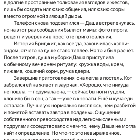
в долгие пространные толкования взглядов и жестов,
лишь бы создать иллюзию общения, иллюзию ссоры
вместо огромной зияющей дыры.
Телефон снова подсветился — Даша встрепенулась,
но на этот раз сообщения были от мамы: фото пирога,
рецепт и уверения в простоте приготовления.
История Бриджит, как всегда, закончилась хэппи-
эндом, отчего на душе стало теплее. На то и был расчёт.
После титров, душа и уборки Даша приступила
к обычному вечернем ритуалу: кружка воды, крем,
пижама, кошачий корм, ручка двери.
Завершив приготовления, она легла в постель. Кот
забрался ей на живот и заурчал. «Хорошо, что никуда
не пошла, — подумала она, — сейчас бы ноги гудели,
клонило бы в сон, а так — уже в кровати. Ещё и куча еды
осталась. Лучше уж нормально высплюсь, чем разбитой
и помятой вставать завтра в полдень». Ощущение
собственного превосходства над легкомысленными
подругами соседствовало с чем-то, чему Даша не могла
найти определение. Но что-то это невыраженное,
до конца не понятое, точило её изнутри.