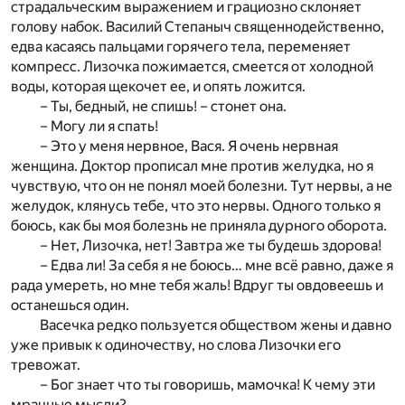
страдальческим выражением и грациозно склоняет
голову набок. Василий Степаныч священнодейственно,
едва касаясь пальцами горячего тела, переменяет
компресс. Лизочка пожимается, смеется от холодной
воды, которая щекочет ее, и опять ложится.
– Ты, бедный, не спишь! – стонет она.
– Могу ли я спать!
– Это у меня нервное, Вася. Я очень нервная
женщина. Доктор прописал мне против желудка, но я
чувствую, что он не понял моей болезни. Тут нервы, а не
желудок, клянусь тебе, что это нервы. Одного только я
боюсь, как бы моя болезнь не приняла дурного оборота.
– Нет, Лизочка, нет! Завтра же ты будешь здорова!
– Едва ли! За себя я не боюсь… мне всё равно, даже я
рада умереть, но мне тебя жаль! Вдруг ты овдовеешь и
останешься один.
Васечка редко пользуется обществом жены и давно
уже привык к одиночеству, но слова Лизочки его
тревожат.
– Бог знает что ты говоришь, мамочка! К чему эти
мрачные мысли?