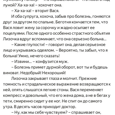
луной? Ха-ха-ха! – хохочет она.
– Ха-ха-ха! – вторит Вася.
И оба супруга, хохоча, забыв про болезнь, гоняются
друг за другом по спальне. Беготня кончается тем, что
Вася ловит жену за сорочку и жадно осыпает ее
поцелуями. После одного особенно страстного объятия
Лизочка вдруг вспоминает, что она серьезно больна…
– Какие глупости! – говорит она, делая серьезное
лицо и укрываясь одеялом. – Вероятно, ты забыл, что я
больна! Умно, нечего сказать!
– Извини… – конфузится муж.
– Болезнь примет дурной оборот, вот ты и будешь
виноват. Недобрый! Нехороший!
Лизочка закрывает глаза и молчит. Прежние
томность и страдальческое выражение возвращаются к
ней, опять слышатся легкие стоны. Вася переменяет
компресс и довольный, что его жена дома, а не в бегах у
тети, смиренно сидит у ее ног. Не спит он до самого
утра. В десять часов приходит доктор.
– Ну, как мы себя чувствуем? – спрашивает он,