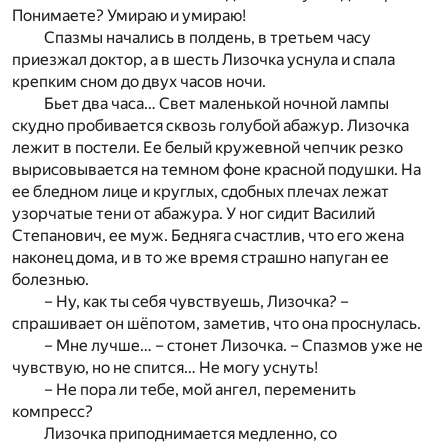
Понимаете? Умираю и умираю!
Спазмы начались в полдень, в третьем часу
приезжал доктор, а в шесть Лизочка уснула и спала
крепким сном до двух часов ночи.
Бьет два часа… Свет маленькой ночной лампы
скудно пробивается сквозь голубой абажур. Лизочка
лежит в постели. Ее белый кружевной чепчик резко
вырисовывается на темном фоне красной подушки. На
ее бледном лице и круглых, сдобных плечах лежат
узорчатые тени от абажура. У ног сидит Василий
Степанович, ее муж. Бедняга счастлив, что его жена
наконец дома, и в то же время страшно напуган ее
болезнью.
– Ну, как ты себя чувствуешь, Лизочка? –
спрашивает он шёпотом, заметив, что она проснулась.
– Мне лучше… – стонет Лизочка. – Спазмов уже не
чувствую, но не спится… Не могу уснуть!
– Не пора ли тебе, мой ангел, переменить
компресс?
Лизочка приподнимается медленно, со