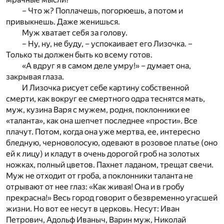
– Что ж? Поплачешь, погорюешь, а потом и
привыкнешь. Даже женишься.
Муж хватает себя за голову.
– Ну, ну, не буду, – успокаивает его Лизочка. –
Только ты должен быть ко всему готов.
«А вдруг я в самом деле умру!» – думает она,
закрывая глаза.
И Лизочка рисует себе картину собственной
смерти, как вокруг ее смертного одра теснятся мать,
муж, кузина Варя с мужем, родня, поклонники ее
«таланта», как она шепчет последнее «прости». Все
плачут. Потом, когда она уже мертва, ее, интересно
бледную, черноволосую, одевают в розовое платье (оно
ей к лицу) и кладут в очень дорогой гроб на золотых
ножках, полный цветов. Пахнет ладаном, трещат свечи.
Муж не отходит от гроба, а поклонники таланта не
отрывают от нее глаз: «Как живая! Она и в гробу
прекрасна!» Весь город говорит о безвременно угасшей
жизни. Но вот ее несут в церковь. Несут: Иван
Петрович, Адольф Иваныч, Варин муж, Николай