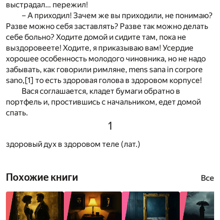
выстрадал… пережил!
– А приходил! Зачем же вы приходили, не понимаю?
Разве можно себя заставлять? Разве так можно делать
себе больно? Ходите домой и сидите там, пока не
выздоровеете! Ходите, я приказываю вам! Усердие
хорошее особенность молодого чиновника, но не надо
забывать, как говорили римляне, mens sana in corpore
sano,
[1]
то есть здоровая голова в здоровом корпусе!
Вася соглашается, кладет бумаги обратно в
портфель и, простившись с начальником, едет домой
спать.
1
здоровый дух в здоровом теле (лат.)
Похожие книги
Все