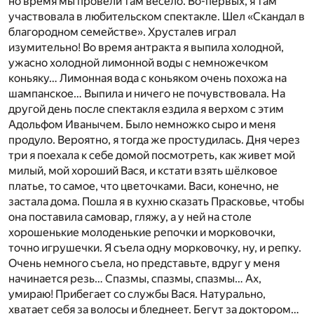
но время мы провели там весело. Во-первых, я там
участвовала в любительском спектакле. Шел «Скандал в
благородном семействе». Хрусталев играл
изумительно! Во время антракта я выпила холодной,
ужасно холодной лимонной воды с немножечком
коньяку… Лимонная вода с коньяком очень похожа на
шампанское… Выпила и ничего не почувствовала. На
другой день после спектакля ездила я верхом с этим
Адольфом Иванычем. Было немножко сыро и меня
продуло. Вероятно, я тогда же простудилась. Дня через
три я поехала к себе домой посмотреть, как живет мой
милый, мой хороший Вася, и кстати взять шёлковое
платье, то самое, что цветочками. Васи, конечно, не
застала дома. Пошла я в кухню сказать Прасковье, чтобы
она поставила самовар, гляжу, а у ней на столе
хорошенькие молоденькие репочки и морковочки,
точно игрушечки. Я съела одну морковочку, ну, и репку.
Очень немного съела, но представьте, вдруг у меня
начинается резь… Спазмы, спазмы, спазмы… Ах,
умираю! Прибегает со службы Вася. Натурально,
хватает себя за волосы и бледнеет. Бегут за доктором…