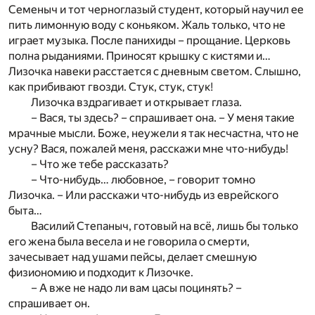
Семеныч и тот черноглазый студент, который научил ее
пить лимонную воду с коньяком. Жаль только, что не
играет музыка. После панихиды – прощание. Церковь
полна рыданиями. Приносят крышку с кистями и…
Лизочка навеки расстается с дневным светом. Слышно,
как прибивают гвозди. Стук, стук, стук!
Лизочка вздрагивает и открывает глаза.
– Вася, ты здесь? – спрашивает она. – У меня такие
мрачные мысли. Боже, неужели я так несчастна, что не
усну? Вася, пожалей меня, расскажи мне что-нибудь!
– Что же тебе рассказать?
– Что-нибудь… любовное, – говорит томно
Лизочка. – Или расскажи что-нибудь из еврейского
быта…
Василий Степаныч, готовый на всё, лишь бы только
его жена была весела и не говорила о смерти,
зачесывает над ушами пейсы, делает смешную
физиономию и подходит к Лизочке.
– А вже не надо ли вам цасы поцинять? –
спрашивает он.