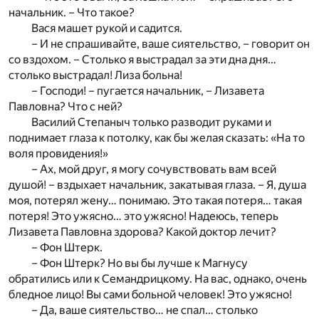
начальник. – Что такое?
Вася машет рукой и садится.
– И не спрашивайте, ваше сиятельство, – говорит он
со вздохом. – Столько я выстрадал за эти дна дня…
столько выстрадал! Лиза больна!
– Господи! – пугается начальник, – Лизавета
Павловна? Что с ней?
Василий Степаныч только разводит руками и
поднимает глаза к потолку, как бы желая сказать: «На то
воля провидения!»
– Ах, мой друг, я могу сочувствовать вам всей
душой! – вздыхает начальник, закатывая глаза. – Я, душа
моя, потерял жену… понимаю. Это такая потеря… такая
потеря! Это ужясно… это ужясно! Надеюсь, теперь
Лизавета Павловна здорова? Какой доктор лечит?
– Фон Штерк.
– Фон Штерк? Но вы бы лучше к Магнусу
обратились или к Семандрицкому. На вас, однако, очень
бледное лицо! Вы сами больной человек! Это ужясно!
– Да, ваше сиятельство… не спал… столько