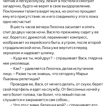
чепчик и легкую блузку, лежит в постели и смотрит
загадочно, будто не верит в свое выздоровление.
Поклонники таланта видят мужа, но охотно прощают
ему его присутствие: их и его соединило у этого ложа
одно несчастье!
В шесть часов вечера Лизочка засыпает и опять
спит до двух часов ночи. Вася по-прежнему сидит у ее
ног, борется с дремотой, переменяет компресс,
изображает из еврейского быта, а утром, после второй
страдальческой ночи, Лиза уже вертится перед
зеркалом и надевает шляпку.
– Куда же ты, мой друг? – спрашивает Вася, глядя на
нее умоляюще.
– Как? – удивляется Лизочка, делая испуганное
лицо. – Разве ты не знаешь, что сегодня у Марьи
Львовны репетиция?
Проводив ее, Вася, от нечего делать, от скуки, берет
свой портфель и едет на службу. От бессонных ночей у
него болит голова, так болит, что левый глаз не
слушается и закрывается сам собою…
– Что это с вами, батюшка мой? – спрашивает его