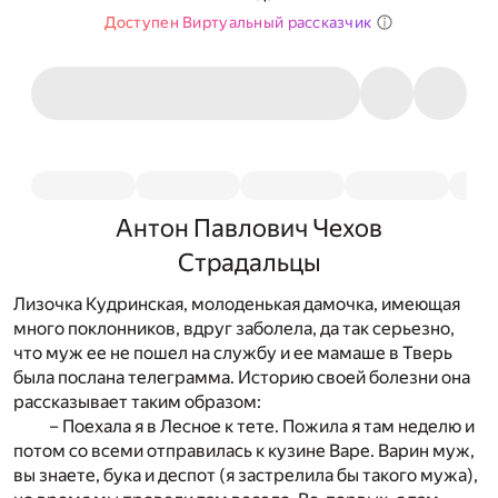
Доступен Виртуальный рассказчик
Антон Павлович Чехов
Страдальцы
Лизочка Кудринская, молоденькая дамочка, имеющая
много поклонников, вдруг заболела, да так серьезно,
что муж ее не пошел на службу и ее мамаше в Тверь
была послана телеграмма. Историю своей болезни она
рассказывает таким образом:
– Поехала я в Лесное к тете. Пожила я там неделю и
потом со всеми отправилась к кузине Варе. Варин муж,
вы знаете, бука и деспот (я застрелила бы такого мужа),