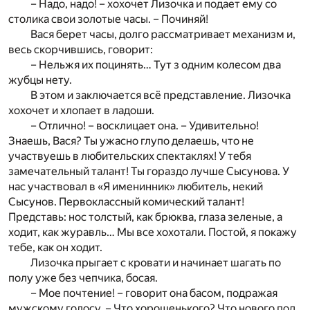
– Надо, надо! – хохочет Лизочка и подает ему со
столика свои золотые часы. – Починяй!
Вася берет часы, долго рассматривает механизм и,
весь скорчившись, говорит:
– Нельжя их поцинять… Тут з одним колесом два
жубцы нету.
В этом и заключается всё представление. Лизочка
хохочет и хлопает в ладоши.
– Отлично! – восклицает она. – Удивительно!
Знаешь, Вася? Ты ужасно глупо делаешь, что не
участвуешь в любительских спектаклях! У тебя
замечательный талант! Ты гораздо лучше Сысунова. У
нас участвовал в «Я именинник» любитель, некий
Сысунов. Первоклассный комический талант!
Представь: нос толстый, как брюква, глаза зеленые, а
ходит, как журавль… Мы все хохотали. Постой, я покажу
тебе, как он ходит.
Лизочка прыгает с кровати и начинает шагать по
полу уже без чепчика, босая.
– Мое почтение! – говорит она басом, подражая
мужскому голосу. – Что хорошенького? Что нового под