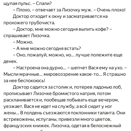
щупая пульс. – Спали?
– Плохо, – отвечает за Лизочку муж. – Очень плохо!
Доктор отходит к окну и засматривается на
прохожего трубочиста.
– Доктор, мне можно сегодня выпить кофе? –
спрашивает Лизочка.
– Можно.
– А мне можно сегодня встать?
– Оно, пожалуй, можно, но… лучше полежите еще
денек.
– Настроена она дурно… – шепчет Вася ему на ухо. –
Мысли мрачные… мировоззрение какое-то… Я страшно
за нее беспокоюсь!
Доктор садится за столик и, потерев ладонью лоб,
прописывает Лизочке бромистого натрия, потом
раскланивается и, пообещав побывать еще вечером,
уезжает. Вася не идет на службу, а всё сидит у ног
жены… В полдень съезжаются поклонники таланта. Они
встревожены, испуганы, привезли много цветов,
французских книжек. Лизочка, одетая в белоснежный