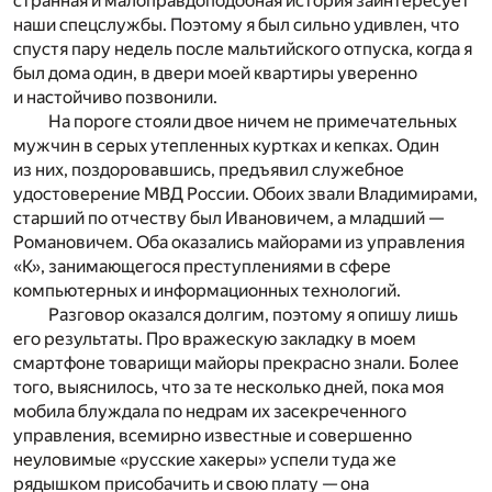
странная и малоправдоподобная история заинтересует
наши спецслужбы. Поэтому я был сильно удивлен, что
спустя пару недель после мальтийского отпуска, когда я
был дома один, в двери моей квартиры уверенно
и настойчиво позвонили.
На пороге стояли двое ничем не примечательных
мужчин в серых утепленных куртках и кепках. Один
из них, поздоровавшись, предъявил служебное
удостоверение МВД России. Обоих звали Владимирами,
старший по отчеству был Ивановичем, а младший —
Романовичем. Оба оказались майорами из управления
«К», занимающегося преступлениями в сфере
компьютерных и информационных технологий.
Разговор оказался долгим, поэтому я опишу лишь
его результаты. Про вражескую закладку в моем
смартфоне товарищи майоры прекрасно знали. Более
того, выяснилось, что за те несколько дней, пока моя
мобила блуждала по недрам их засекреченного
управления, всемирно известные и совершенно
неуловимые «русские хакеры» успели туда же
рядышком присобачить и свою плату — она