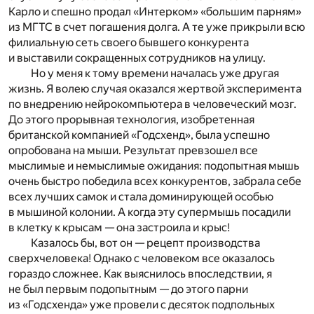
Карло и спешно продал «Интерком» «большим парням»
из МГТС в счет погашения долга. А те уже прикрыли всю
филиальную сеть своего бывшего конкурента
и выставили сокращенных сотрудников на улицу.
Но у меня к тому времени началась уже другая
жизнь. Я волею случая оказался жертвой эксперимента
по внедрению нейрокомпьютера в человеческий мозг.
До этого прорывная технология, изобретенная
британской компанией «Годсхенд», была успешно
опробована на мыши. Результат превзошел все
мыслимые и немыслимые ожидания: подопытная мышь
очень быстро победила всех конкурентов, забрала себе
всех лучших самок и стала доминирующей особью
в мышиной колонии. А когда эту супермышь посадили
в клетку к крысам — она застроила и крыс!
Казалось бы, вот он — рецепт производства
сверхчеловека! Однако с человеком все оказалось
гораздо сложнее. Как выяснилось впоследствии, я
не был первым подопытным — до этого парни
из «Годсхенда» уже провели с десяток подпольных