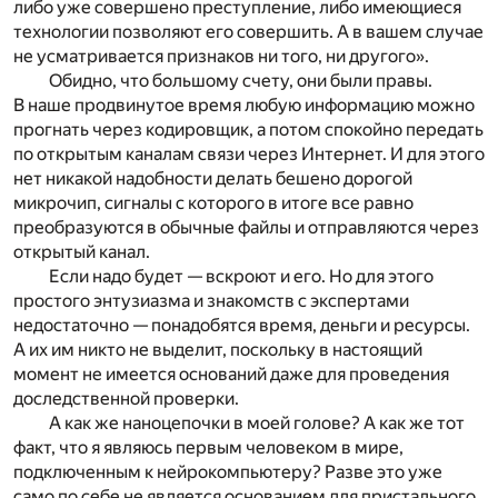
либо уже совершено преступление, либо имеющиеся
технологии позволяют его совершить. А в вашем случае
не усматривается признаков ни того, ни другого».
Обидно, что большому счету, они были правы.
В наше продвинутое время любую информацию можно
прогнать через кодировщик, а потом спокойно передать
по открытым каналам связи через Интернет. И для этого
нет никакой надобности делать бешено дорогой
микрочип, сигналы с которого в итоге все равно
преобразуются в обычные файлы и отправляются через
открытый канал.
Если надо будет — вскроют и его. Но для этого
простого энтузиазма и знакомств с экспертами
недостаточно — понадобятся время, деньги и ресурсы.
А их им никто не выделит, поскольку в настоящий
момент не имеется оснований даже для проведения
доследственной проверки.
А как же наноцепочки в моей голове? А как же тот
факт, что я являюсь первым человеком в мире,
подключенным к нейрокомпьютеру? Разве это уже
само по себе не является основанием для пристального