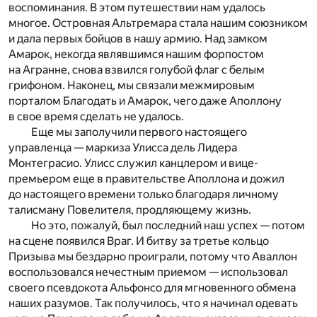
воспоминания. В этом путешествии нам удалось
многое. Островная Альтремара стала нашим союзником
и дала первых бойцов в нашу армию. Над замком
Амарок, некогда являвшимся нашим форпостом
на Агранне, снова взвился голубой флаг с белым
грифоном. Наконец, мы связали межмировым
порталом Благодать и Амарок, чего даже Аполлону
в свое время сделать не удалось.
Еще мы заполучили первого настоящего
управленца — маркиза Улисса дель Лидера
Монтеграсио. Улисс служил канцлером и вице-
премьером еще в правительстве Аполлона и дожил
до настоящего времени только благодаря личному
талисману Повелителя, продляющему жизнь.
Но это, пожалуй, был последний наш успех — потом
на сцене появился Враг. И битву за третье кольцо
Призыва мы бездарно проиграли, потому что Аваллон
воспользовался нечестным приемом — использовал
своего псевдокота Альфонсо для мгновенного обмена
наших разумов. Так получилось, что я начинал одевать