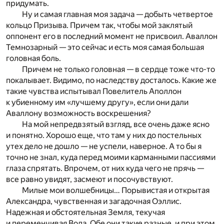
придумать.
Ну и самая главная моя задача — добыть четвертое
кольцо Призыва. Причем так, чтобы мой заклятый
оппонент его в последний момент не присвоил. Аваллон
Темнозарный — это сейчас и есть моя самая большая
головная боль.
Причем не только головная — в сердце тоже что-то
покалывает. Видимо, по наследству досталось. Какие же
такие чувства испытывал Повелитель Аполлон
к убиенному им «лучшему другу», если они дали
Аваллону возможность воскрешения?
На мой непредвзятый взгляд, все очень даже ясно
и понятно. Хорошо еще, что там у них до постельных
утех дело не дошло — не успели, наверное. А то бы я
точно не знал, куда перед моими карманными пассиями
глаза спрятать. Впрочем, от них куда чего не прячь —
все равно увидят, засмеют и посочувствуют.
Милые мои волшебницы… Порывистая и открытая
Александра, чувственная и загадочная Оэллис.
Надежная и обстоятельная Земля, текучая
и переменчивая Вода. Обе они такие разные, и при этом