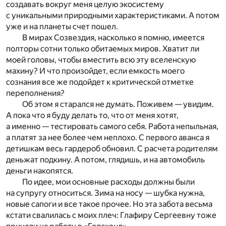
создавать вокруг меня целую экосистему
с уникальными природными характеристиками. А потом
уже и на планеты счет пошел.
В мирах Созвездия, насколько я помню, имеется
полторы сотни только обитаемых миров. Хватит ли
моей головы, чтобы вместить всю эту вселенскую
махину? И что произойдет, если емкость моего
сознания все же подойдет к критической отметке
переполнения?
Об этом я старался не думать. Поживем — увидим.
А пока что я буду делать то, что от меня хотят,
а именно — тестировать самого себя. Работа непыльная,
а платят за нее более чем неплохо. С первого аванса я
детишкам весь гардероб обновил. С расчета родителям
деньжат подкину. А потом, глядишь, и на автомобиль
деньги накопятся.
По идее, мои основные расходы должны были
на супругу относиться. Зима на носу — шубка нужна,
новые сапоги и все такое прочее. Но эта забота весьма
кстати свалилась с моих плеч: Глафиру Сергеевну тоже