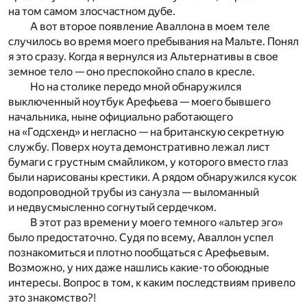
на том самом злосчастном дубе.
А вот второе появление Аваллона в моем теле
случилось во время моего пребывания на Мальте. Понял
я это сразу. Когда я вернулся из Альтернативы в свое
земное тело — оно преспокойно спало в кресле.
Но на столике передо мной обнаружился
выключенный ноутбук Арефьева — моего бывшего
начальника, ныне официально работающего
на «Годсхенд» и негласно — на британскую секретную
службу. Поверх ноута демонстративно лежал лист
бумаги с грустным смайликом, у которого вместо глаз
были нарисованы крестики. А рядом обнаружился кусок
водопроводной трубы из санузла — выломанный
и недвусмысленно согнутый сердечком.
В этот раз времени у моего темного «альтер эго»
было предостаточно. Судя по всему, Аваллон успел
познакомиться и плотно пообщаться с Арефьевым.
Возможно, у них даже нашлись какие-то обоюдные
интересы. Вопрос в том, к каким последствиям привело
это знакомство?!