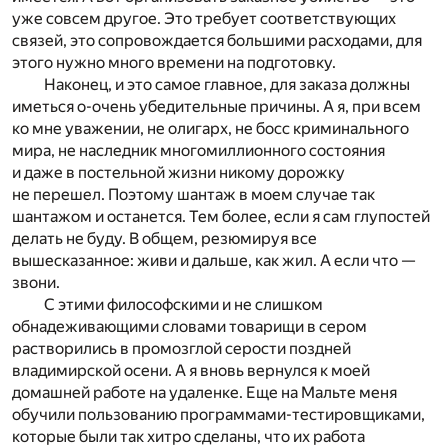
уже совсем другое. Это требует соответствующих
связей, это сопровождается большими расходами, для
этого нужно много времени на подготовку.
Наконец, и это самое главное, для заказа должны
иметься о-очень убедительные причины. А я, при всем
ко мне уважении, не олигарх, не босс криминального
мира, не наследник многомиллионного состояния
и даже в постельной жизни никому дорожку
не перешел. Поэтому шантаж в моем случае так
шантажом и останется. Тем более, если я сам глупостей
делать не буду. В общем, резюмируя все
вышесказанное: живи и дальше, как жил. А если что —
звони.
С этими философскими и не слишком
обнадеживающими словами товарищи в сером
растворились в промозглой серости поздней
владимирской осени. А я вновь вернулся к моей
домашней работе на удаленке. Еще на Мальте меня
обучили пользованию программами-тестировщиками,
которые были так хитро сделаны, что их работа