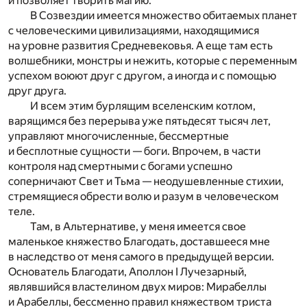
и позволяет творить магию.
В Созвездии имеется множество обитаемых планет
с человеческими цивилизациями, находящимися
на уровне развития Средневековья. А еще там есть
волшебники, монстры и нежить, которые с переменным
успехом воюют друг с другом, а иногда и с помощью
друг друга.
И всем этим бурлящим вселенским котлом,
варящимся без перерыва уже пятьдесят тысяч лет,
управляют многочисленные, бессмертные
и бесплотные сущности — боги. Впрочем, в части
контроля над смертными с богами успешно
соперничают Свет и Тьма — неодушевленные стихии,
стремящиеся обрести волю и разум в человеческом
теле.
Там, в Альтернативе, у меня имеется свое
маленькое княжество Благодать, доставшееся мне
в наследство от меня самого в предыдущей версии.
Основатель Благодати, Аполлон I Лучезарный,
являвшийся властелином двух миров: Мирабеллы
и Арабеллы, бессменно правил княжеством триста