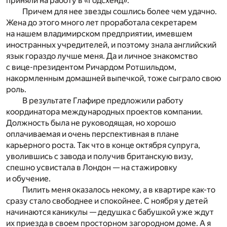
приняли на работу в «Годсхенд».
Причем для нее звезды сошлись более чем удачно.
Жена до этого много лет проработала секретарем
на нашем владимирском предприятии, имевшем
иностранных учредителей, и поэтому знала английский
язык гораздо лучше меня. Да и личное знакомство
с вице-президентом Ричардом Ротшильдом,
накормленным домашней выпечкой, тоже сыграло свою
роль.
В результате Глафире предложили работу
координатора международных проектов компании.
Должность была не руководящая, но хорошо
оплачиваемая и очень перспективная в плане
карьерного роста. Так что в конце октября супруга,
уволившись с завода и получив британскую визу,
спешно усвистала в Лондон — на стажировку
и обучение.
Пилить меня оказалось некому, а в квартире как-то
сразу стало свободнее и спокойнее. С ноября у детей
начинаются каникулы — дедушка с бабушкой уже ждут
их приезда в своем просторном загородном доме. А я