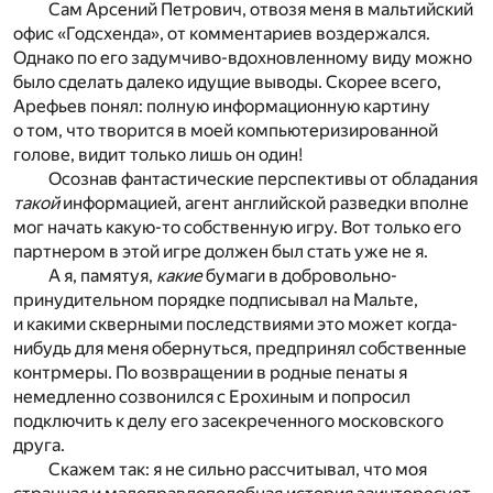
Сам Арсений Петрович, отвозя меня в мальтийский
офис «Годсхенда», от комментариев воздержался.
Однако по его задумчиво-вдохновленному виду можно
было сделать далеко идущие выводы. Скорее всего,
Арефьев понял: полную информационную картину
о том, что творится в моей компьютеризированной
голове, видит только лишь он один!
Осознав фантастические перспективы от обладания
такой
информацией, агент английской разведки вполне
мог начать какую-то собственную игру. Вот только его
партнером в этой игре должен был стать уже не я.
А я, памятуя,
какие
бумаги в добровольно-
принудительном порядке подписывал на Мальте,
и какими скверными последствиями это может когда-
нибудь для меня обернуться, предпринял собственные
контрмеры. По возвращении в родные пенаты я
немедленно созвонился с Ерохиным и попросил
подключить к делу его засекреченного московского
друга.
Скажем так: я не сильно рассчитывал, что моя