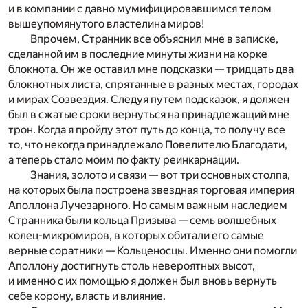
и в компании с давно мумифицировавшимся телом
вышеупомянутого властелина миров!
Впрочем, Странник все объяснил мне в записке,
сделанной им в последние минуты жизни на корке
блокнота. Он же оставил мне подсказки — тридцать два
блокнотных листа, спрятанные в разных местах, городах
и мирах Созвездия. Следуя путем подсказок, я должен
был в сжатые сроки вернуться на принадлежащий мне
трон. Когда я пройду этот путь до конца, то получу все
то, что некогда принадлежало Повелителю Благодати,
а теперь стало моим по факту реинкарнации.
Знания, золото и связи — вот три основных столпа,
на которых была построена звездная торговая империя
Аполлона Лучезарного. Но самым важным наследием
Странника были кольца Призыва — семь волшебных
колец-микромиров, в которых обитали его самые
верные соратники — Кольценосцы. Именно они помогли
Аполлону достигнуть столь невероятных высот,
и именно с их помощью я должен был вновь вернуть
себе корону, власть и влияние.