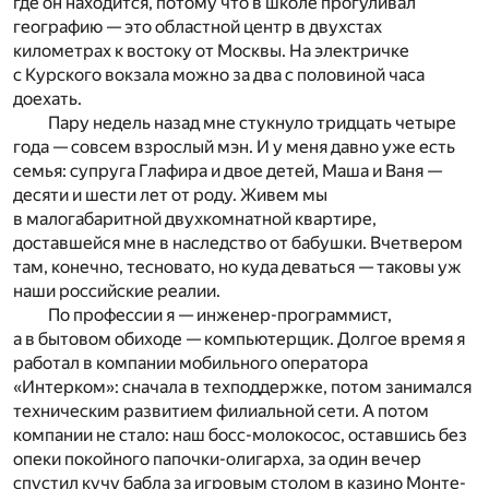
где он находится, потому что в школе прогуливал
географию — это областной центр в двухстах
километрах к востоку от Москвы. На электричке
с Курского вокзала можно за два с половиной часа
доехать.
Пару недель назад мне стукнуло тридцать четыре
года — совсем взрослый мэн. И у меня давно уже есть
семья: супруга Глафира и двое детей, Маша и Ваня —
десяти и шести лет от роду. Живем мы
в малогабаритной двухкомнатной квартире,
доставшейся мне в наследство от бабушки. Вчетвером
там, конечно, тесновато, но куда деваться — таковы уж
наши российские реалии.
По профессии я — инженер-программист,
а в бытовом обиходе — компьютерщик. Долгое время я
работал в компании мобильного оператора
«Интерком»: сначала в техподдержке, потом занимался
техническим развитием филиальной сети. А потом
компании не стало: наш босс-молокосос, оставшись без
опеки покойного папочки-олигарха, за один вечер
спустил кучу бабла за игровым столом в казино Монте-