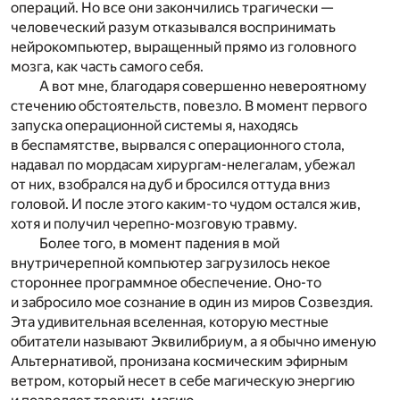
операций. Но все они закончились трагически —
человеческий разум отказывался воспринимать
нейрокомпьютер, выращенный прямо из головного
мозга, как часть самого себя.
А вот мне, благодаря совершенно невероятному
стечению обстоятельств, повезло. В момент первого
запуска операционной системы я, находясь
в беспамятстве, вырвался с операционного стола,
надавал по мордасам хирургам-нелегалам, убежал
от них, взобрался на дуб и бросился оттуда вниз
головой. И после этого каким-то чудом остался жив,
хотя и получил черепно-мозговую травму.
Более того, в момент падения в мой
внутричерепной компьютер загрузилось некое
стороннее программное обеспечение. Оно-то
и забросило мое сознание в один из миров Созвездия.
Эта удивительная вселенная, которую местные
обитатели называют Эквилибриум, а я обычно именую
Альтернативой, пронизана космическим эфирным
ветром, который несет в себе магическую энергию