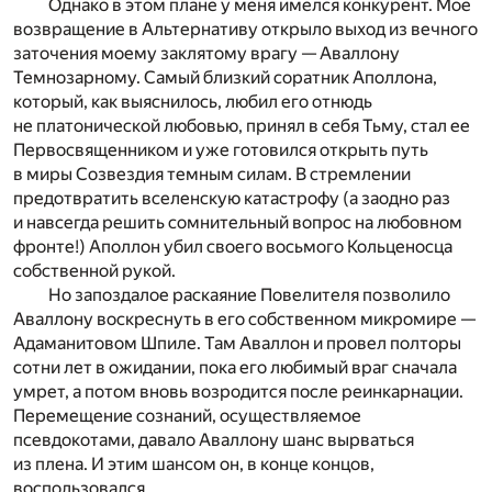
Однако в этом плане у меня имелся конкурент. Мое
возвращение в Альтернативу открыло выход из вечного
заточения моему заклятому врагу — Аваллону
Темнозарному. Самый близкий соратник Аполлона,
который, как выяснилось, любил его отнюдь
не платонической любовью, принял в себя Тьму, стал ее
Первосвященником и уже готовился открыть путь
в миры Созвездия темным силам. В стремлении
предотвратить вселенскую катастрофу (а заодно раз
и навсегда решить сомнительный вопрос на любовном
фронте!) Аполлон убил своего восьмого Кольценосца
собственной рукой.
Но запоздалое раскаяние Повелителя позволило
Аваллону воскреснуть в его собственном микромире —
Адаманитовом Шпиле. Там Аваллон и провел полторы
сотни лет в ожидании, пока его любимый враг сначала
умрет, а потом вновь возродится после реинкарнации.
Перемещение сознаний, осуществляемое
псевдокотами, давало Аваллону шанс вырваться
из плена. И этим шансом он, в конце концов,
воспользовался.