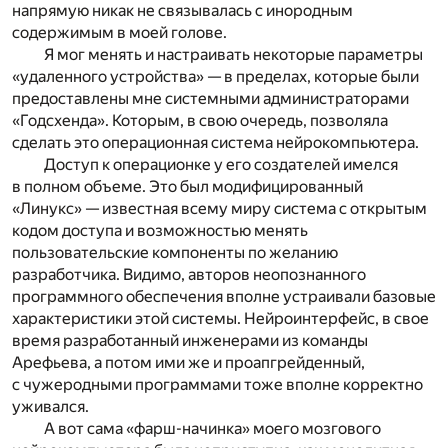
напрямую никак не связывалась с инородным
содержимым в моей голове.
Я мог менять и настраивать некоторые параметры
«удаленного устройства» — в пределах, которые были
предоставлены мне системными администраторами
«Годсхенда». Которым, в свою очередь, позволяла
сделать это операционная система нейрокомпьютера.
Доступ к операционке у его создателей имелся
в полном объеме. Это был модифицированный
«Линукс» — известная всему миру система с открытым
кодом доступа и возможностью менять
пользовательские компоненты по желанию
разработчика. Видимо, авторов неопознанного
программного обеспечения вполне устраивали базовые
характеристики этой системы. Нейроинтерфейс, в свое
время разработанный инженерами из команды
Арефьева, а потом ими же и проапгрейденный,
с чужеродными программами тоже вполне корректно
уживался.
А вот сама «фарш-начинка» моего мозгового