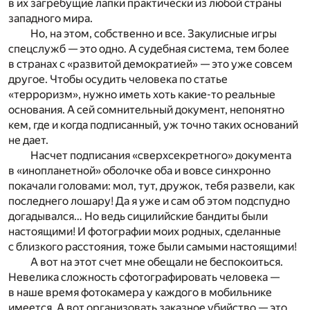
в их загребущие лапки практически из любой страны
западного мира.
Но, на этом, собственно и все. Закулисные игры
спецслужб — это одно. А судебная система, тем более
в странах с «развитой демократией» — это уже совсем
другое. Чтобы осудить человека по статье
«терроризм», нужно иметь хоть какие-то реальные
основания. А сей сомнительный документ, непонятно
кем, где и когда подписанный, уж точно таких оснований
не дает.
Насчет подписания «сверхсекретного» документа
в «инопланетной» оболочке оба и вовсе синхронно
покачали головами: мол, тут, дружок, тебя развели, как
последнего лошару! Да я уже и сам об этом подспудно
догадывался… Но ведь сицилийские бандиты были
настоящими! И фотографии моих родных, сделанные
с близкого расстояния, тоже были самыми настоящими!
А вот на этот счет мне обещали не беспокоиться.
Невелика сложность сфотографировать человека —
в наше время фотокамера у каждого в мобильнике
имеется. А вот организовать заказное убийство — это