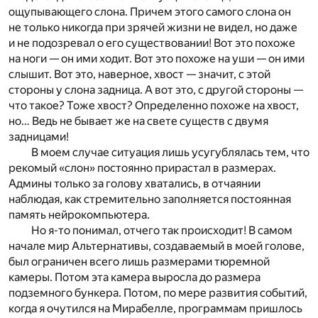
ощупывающего слона. Причем этого самого слона он
не только никогда при зрячей жизни не видел, но даже
и не подозревал о его существовании! Вот это похоже
на ноги — он ими ходит. Вот это похоже на уши — он ими
слышит. Вот это, наверное, хвост — значит, с этой
стороны у слона задница. А вот это, с другой стороны —
что такое? Тоже хвост? Определенно похоже на хвост,
но… Ведь не бывает же на свете существ с двумя
задницами!
В моем случае ситуация лишь усугублялась тем, что
рекомый «слон» постоянно прирастал в размерах.
Админы только за голову хватались, в отчаянии
наблюдая, как стремительно заполняется постоянная
память нейрокомпьютера.
Но я-то понимал, отчего так происходит! В самом
начале мир Альтернативы, создаваемый в моей голове,
был ограничен всего лишь размерами тюремной
камеры. Потом эта камера выросла до размера
подземного бункера. Потом, по мере развития событий,
когда я очутился на Мирабелле, программам пришлось