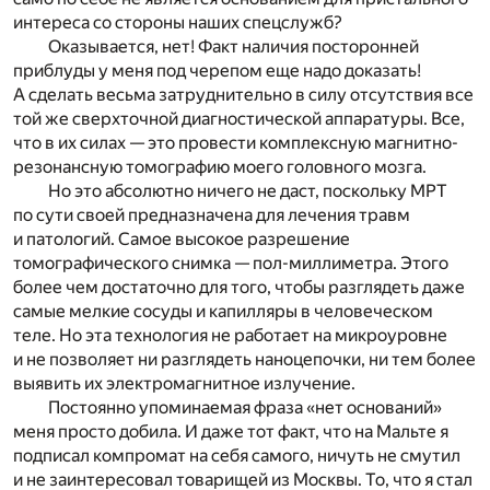
интереса со стороны наших спецслужб?
Оказывается, нет! Факт наличия посторонней
приблуды у меня под черепом еще надо доказать!
А сделать весьма затруднительно в силу отсутствия все
той же сверхточной диагностической аппаратуры. Все,
что в их силах — это провести комплексную магнитно-
резонансную томографию моего головного мозга.
Но это абсолютно ничего не даст, поскольку МРТ
по сути своей предназначена для лечения травм
и патологий. Самое высокое разрешение
томографического снимка — пол-миллиметра. Этого
более чем достаточно для того, чтобы разглядеть даже
самые мелкие сосуды и капилляры в человеческом
теле. Но эта технология не работает на микроуровне
и не позволяет ни разглядеть наноцепочки, ни тем более
выявить их электромагнитное излучение.
Постоянно упоминаемая фраза «нет оснований»
меня просто добила. И даже тот факт, что на Мальте я
подписал компромат на себя самого, ничуть не смутил
и не заинтересовал товарищей из Москвы. То, что я стал