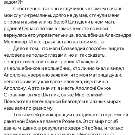
задом?!»
Собственно, так оно и случилось в самом начале:
мои слуги-гремлины, долго не думая, стянули меня
с трона и выкинули из Белой Цитадели в чем мать
родила! Однако потом в замок вместе со мной
вернулась его управительница, волшебница Александра
Меллинор. И все сразу встало на свои места.
Дело в том, что маги Созвездия способны видеть
человека не только глазами, но и, так сказать,
с энергетической точки зрения. И каждый
из волшебников и волшебниц, кто лично знал и видел
Аполлона, уверенно заявлял, что моя матрица души,
неповторимая у каждого человека, идентична
Аполлону. А это значит, я и есть Аполлон! Он же
Странник, он же Шутник, он же Многоликий —
Повелителя легендарной Благодати в разных мирах
называли по-разному.
Точка моей реинкарнации находилась в подземной
ракетной базе на планете Розенда. Этот мир погиб
давным-давно, в результате ядерной войны, и только
потом уже в него пришла магия эфирного потока