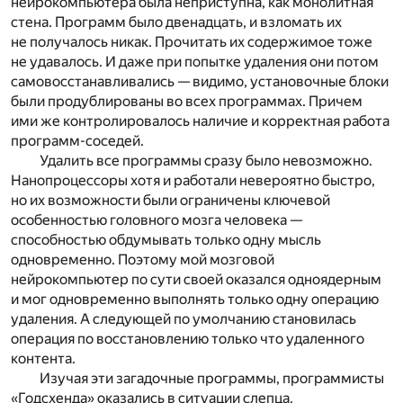
нейрокомпьютера была неприступна, как монолитная
стена. Программ было двенадцать, и взломать их
не получалось никак. Прочитать их содержимое тоже
не удавалось. И даже при попытке удаления они потом
самовосстанавливались — видимо, установочные блоки
были продублированы во всех программах. Причем
ими же контролировалось наличие и корректная работа
программ-соседей.
Удалить все программы сразу было невозможно.
Нанопроцессоры хотя и работали невероятно быстро,
но их возможности были ограничены ключевой
особенностью головного мозга человека —
способностью обдумывать только одну мысль
одновременно. Поэтому мой мозговой
нейрокомпьютер по сути своей оказался одноядерным
и мог одновременно выполнять только одну операцию
удаления. А следующей по умолчанию становилась
операция по восстановлению только что удаленного
контента.
Изучая эти загадочные программы, программисты
«Годсхенда» оказались в ситуации слепца,