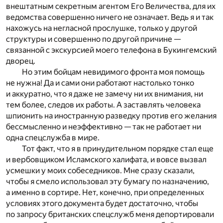
внештатным секретным агентом Его Величества, для их
ведомства совершенно ничего не означает. Ведь я и так
нахожусь на негласной прослушке, только у другой
структуры и совершенно по другой причине —
связанной с экскурсией моего телефона в Букингемский
дворец.
Но этим бойцам невидимого фронта моя помощь
не нужна! Да и сами они работают настолько тонко
и аккуратно, что я даже не замечу ни их внимания, ни
тем более, следов их работы. А заставлять человека
шпионить на иностранную разведку против его желания
бессмысленно и неэффективно — так не работает ни
одна спецслужба в мире.
Тот факт, что я в принудительном порядке стал еще
и вербовщиком Исламского халифата, и вовсе вызвал
усмешки у моих собеседников. Мне сразу сказали,
чтобы я смело использовал эту бумагу по назначению,
а именно в сортире. Нет, конечно, при определенных
условиях этого документа будет достаточно, чтобы
по запросу британских спецслужб меня депортировали