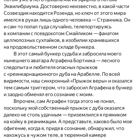
Эквилибриума. Достоверно неизвестно, в какой части
Созвездия находится Розенда, но ключ от этого мира
имелся в руках лишь одного человека — Странника. Он
и сам-то попал туда случайно, телепортируясь
в компании с псевдокотом Смайликом — фанатом
целлюлозных сухпайков, в изобилии хранившихся
на продовольственном складе бункера.
В этот самый бункер судьба и забросила моего
нынешнего аватара Аграфена Бортника — лесного
следопыта и любителя опасных прыжков
с «реинкарнационного» дуба на Арабелле. По всей
видимости, наш синхронный «Прыжок веры» и оказался
тем самым триггером, что забросил Аграфена в бункер
и заодно обменял его сознание с моим.
Впрочем, сам Аграфен тогда этого не понял,
поскольку мой собственный прыжок с дуба оказался
далеко не столь удачным — приземлился я прямиком
на койку в реанимации. А представьте, каково было мое
офигение, когда я, придя в сознание, обнаружил, что
нахожусь в чужом теле, в тюремной камере