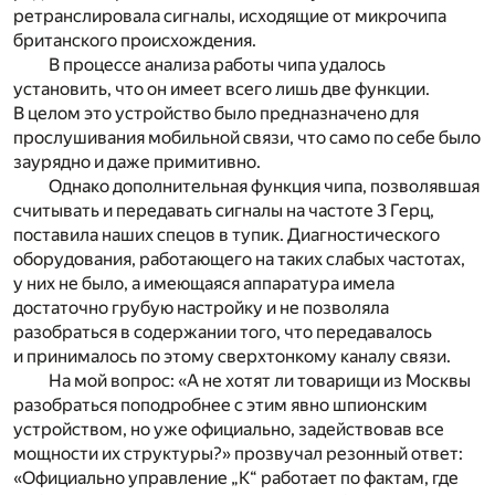
ретранслировала сигналы, исходящие от микрочипа
британского происхождения.
В процессе анализа работы чипа удалось
установить, что он имеет всего лишь две функции.
В целом это устройство было предназначено для
прослушивания мобильной связи, что само по себе было
заурядно и даже примитивно.
Однако дополнительная функция чипа, позволявшая
считывать и передавать сигналы на частоте 3 Герц,
поставила наших спецов в тупик. Диагностического
оборудования, работающего на таких слабых частотах,
у них не было, а имеющаяся аппаратура имела
достаточно грубую настройку и не позволяла
разобраться в содержании того, что передавалось
и принималось по этому сверхтонкому каналу связи.
На мой вопрос: «А не хотят ли товарищи из Москвы
разобраться поподробнее с этим явно шпионским
устройством, но уже официально, задействовав все
мощности их структуры?» прозвучал резонный ответ:
«Официально управление „К“ работает по фактам, где