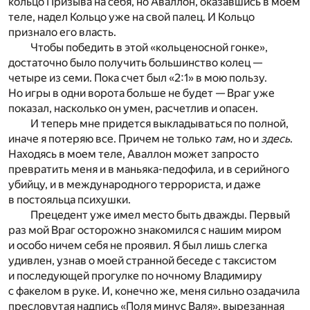
кольцо Призыва на себя, но Аваллон, оказавшись в моем
теле, надел Кольцо уже на свой палец. И Кольцо
признало его власть.
Чтобы победить в этой «кольценосной гонке»,
достаточно было получить большинство колец —
четыре из семи. Пока счет был «2:1» в мою пользу.
Но игры в одни ворота больше не будет — Враг уже
показал, насколько он умен, расчетлив и опасен.
И теперь мне придется выкладываться по полной,
иначе я потеряю все. Причем не только
там
, но и
здесь
.
Находясь в моем теле, Аваллон может запросто
превратить меня и в маньяка-педофила, и в серийного
убийцу, и в международного террориста, и даже
в постояльца психушки.
Прецедент уже имел место быть дважды. Первый
раз мой Враг осторожно знакомился с нашим миром
и особо ничем себя не проявил. Я был лишь слегка
удивлен, узнав о моей странной беседе с таксистом
и последующей прогулке по ночному Владимиру
с факелом в руке. И, конечно же, меня сильно озадачила
пресловутая надпись «Поля минус Валя», вырезанная