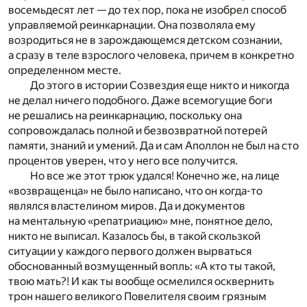
восемьдесят лет — до тех пор, пока не изобрел способ
управляемой реинкарнации. Она позволяла ему
возродиться не в зарождающемся детском сознании,
а сразу в теле взрослого человека, причем в конкретно
определенном месте.
До этого в истории Созвездия еще никто и никогда
не делал ничего подобного. Даже всемогущие боги
не решались на реинкарнацию, поскольку она
сопровождалась полной и безвозвратной потерей
памяти, знаний и умений. Да и сам Аполлон не был на сто
процентов уверен, что у него все получится.
Но все же этот трюк удался! Конечно же, на лице
«возвращенца» не было написано, что он когда-то
являлся властелином миров. Да и документов
на ментальную «репатриацию» мне, понятное дело,
никто не выписал. Казалось бы, в такой скользкой
ситуации у каждого первого должен вырваться
обоснованный возмущенный вопль: «А кто ты такой,
твою мать?! И как ты вообще осмелился осквернить
трон нашего великого Повелителя своим грязным