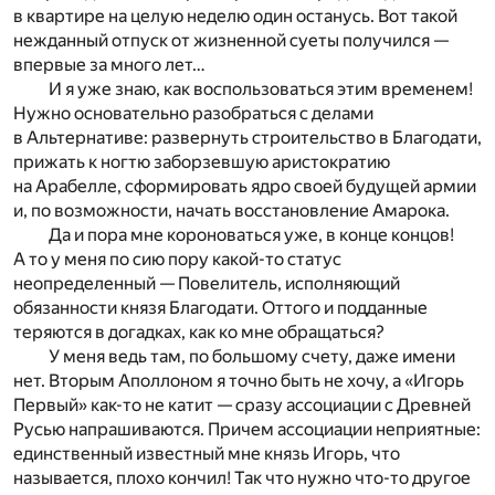
в квартире на целую неделю один останусь. Вот такой
нежданный отпуск от жизненной суеты получился —
впервые за много лет…
И я уже знаю, как воспользоваться этим временем!
Нужно основательно разобраться с делами
в Альтернативе: развернуть строительство в Благодати,
прижать к ногтю заборзевшую аристократию
на Арабелле, сформировать ядро своей будущей армии
и, по возможности, начать восстановление Амарока.
Да и пора мне короноваться уже, в конце концов!
А то у меня по сию пору какой-то статус
неопределенный — Повелитель, исполняющий
обязанности князя Благодати. Оттого и подданные
теряются в догадках, как ко мне обращаться?
У меня ведь там, по большому счету, даже имени
нет. Вторым Аполлоном я точно быть не хочу, а «Игорь
Первый» как-то не катит — сразу ассоциации с Древней
Русью напрашиваются. Причем ассоциации неприятные:
единственный известный мне князь Игорь, что
называется, плохо кончил! Так что нужно что-то другое