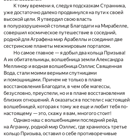
К тому времени я, следуя подсказкам Странника,
уже достаточно далеко продвинулся на пути к своей
высокой цели. Я утвердил свою власть
в полуразрушенной столице Благодати на Мирабелле,
совершил космическое путешествие в соседний,
родной для Аграфена мир Арабеллы и соединил две
сестринские планеты межмировым порталом.
Но самое главное — я добыл два кольца Призыва!
А их обитательницы, волшебница земли Александра
Меллинор и водная волшебница Оэллис Священная
Вода, стали моими верными спутницами
и помощницами. Причем не только в плане
восстановления Благодати, в чем обе магессы,
безусловно, преуспели, но и в плане восстановления
близких отношений. А оказаться в постели с настоящей
волшебницей, которая к тому же еще и любит тебя по-
настоящему — это, скажу я вам, многого стоит!
Однако наш с волшебницами последний рейд
на Агранну, родной мир Оэллис, где хранилось третье
кольцо Призыва, оставил о себе противоречивые