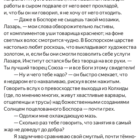
работы в сыром подвале от него веет прохладой,
и, что бы он ни говорил, я не хочу от него отходить.
— Даже в Боспоре не сыщешь такой мозаики,
Лазарь, — мои слова обворожительно льстивы,
от комплиментов уши товарища краснеют; на фоне
светлых волос смотрится чудно. В Боспорском царстве
настолько любят роскошь, что выкладывают художества
золотом, и, если бы они смогли позволить себе услуги
Лазаря, Институт остался бы без творца на все руки. —
Ты лучший творец Союза — и все Боги этому свидетели!
— Ну и чего тебе надо? — он быстро смекает, что
я недаром его нахваливаю, рискуя всем нажитым.
Говорить вслух о превосходстве выходца из Колхиды
(где, по мнению многих, живут хвастливые варвары,
отщепенцы и трусы) над божественными созданиями
Солнцем поцелованного Боспора — почти грех.
— Одолжи мне охлаждающую мазь.
— Сколько раз тебе говорить, что занятия в самый
жар не доведут до добра?
Я задумчиво сравниваю свой смуглый, почти тёмно-