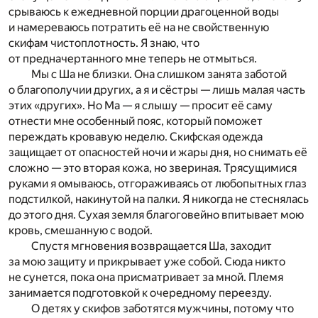
срываюсь к ежедневной порции драгоценной воды
и намереваюсь потратить её на не свойственную
скифам чистоплотность. Я знаю, что
от предначертанного мне теперь не отмыться.
Мы с Ша не близки. Она слишком занята заботой
о благополучии других, а я и сёстры — лишь малая часть
этих «других». Но Ма — я слышу — просит её саму
отнести мне особенный пояс, который поможет
переждать кровавую неделю. Скифская одежда
защищает от опасностей ночи и жары дня, но снимать её
сложно — это вторая кожа, но звериная. Трясущимися
руками я омываюсь, отгораживаясь от любопытных глаз
подстилкой, накинутой на палки. Я никогда не стеснялась
до этого дня. Сухая земля благоговейно впитывает мою
кровь, смешанную с водой.
Спустя мгновения возвращается Ша, заходит
за мою защиту и прикрывает уже собой. Сюда никто
не сунется, пока она присматривает за мной. Племя
занимается подготовкой к очередному переезду.
О детях у скифов заботятся мужчины, потому что