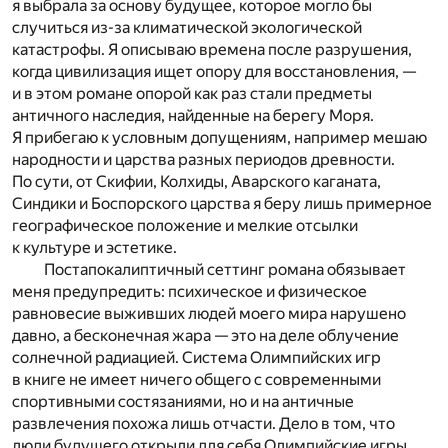
я выбрала за основу будущее, которое могло бы
случиться из-за климатической экологической
катастрофы. Я описываю времена после разрушения,
когда цивилизация ищет опору для восстановления, —
и в этом романе опорой как раз стали предметы
античного наследия, найденные на берегу Моря.
Я прибегаю к условным допущениям, например мешаю
народности и царства разных периодов древности.
По сути, от Скифии, Колхиды, Аварского каганата,
Синдики и Боспорского царства я беру лишь примерное
географическое положение и мелкие отсылки
к культуре и эстетике.
Постапокалиптичный сеттинг романа обязывает
меня предупредить: психическое и физическое
равновесие выживших людей моего мира нарушено
давно, а бесконечная жара — это на деле облучение
солнечной радиацией. Система Олимпийских игр
в книге не имеет ничего общего с современными
спортивными состязаниями, но и на античные
развлечения похожа лишь отчасти. Дело в том, что
люди будущего открыли для себя Олимпийские игры