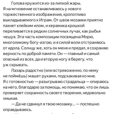
Голова кружится из-за липкой жары.
Я на мгновение останавливаюсь у нового
торжественного изображения, кропотливо
выкладываемого к Играм. От швов мозаики приятно
пахнет клейким илом, и керамика крошкой
переливается в редких солнечных лучах, как рыбья
чешуя. Эта часть композиции посвящена Морю,
многоликому богу-изгою, и я силой воли отстраняюсь
от идола. Солнцу же, хоть он меня и предал, я сохраняю
верность по доброй памяти. Он — главный и самый
опасный из всех, да и вторую ногу я берегу, что
уж скрывать.
Лазарь радостно (или встревоженно, по нему
не поймёшь) машет руками, подскакивая ко мне.
Я с готовностью — разыгрываю страдальца — опираюсь
на него, благодарю за помощь, но понимаю, что он лишь
проверяет сохранность своего творения, недовольно
хмыкая.
— Да не сдвинул я твою мозаику… — поспешно
оправдываюсь.