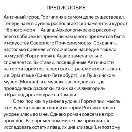
ПРЕДИСЛОВИЕ
Античный город Горгиппия в самом деле существовал.
Теперь на его руинах располагается знаменитый курорт
Чёрного моря — Анапа. Археологические раскопки
всего побережья принесли нам много предметов быта
и искусства Северного Причерноморья. Сохранять
настолько древнее историческое наследие тяжело,
но музей «Горгиппия» в Анапе замечательно
справляется. Выставки, посвящённые Античности
на территории постсоветских стран, можно отыскать
и в Эрмитаже (Санкт-Петербург), и в Пушкинском
музее (Москва), и в музеях-заповедниках, где
проводились раскопки, таких как «Фанагория»
в Краснодарском крае на Тамани.
С тех пор как я увидела улочки Горгиппии, мысль
о популяризации античной истории России прочно
укоренилась во мне. Однако роман совсем не про
прошлое. В современном мире нам приходится
исследовать остатки павших цивилизаций, и поэтому