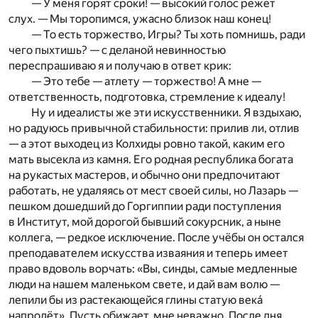
— У меня горят сроки! — высокий голос режет
слух. — Мы торопимся, ужасно близок наш конец!
— То есть торжество, Игры? Ты хоть помнишь, ради
чего пыхтишь? — с деланой невинностью
переспрашиваю я и получаю в ответ крик:
— Это тебе — атлету — торжество! А мне —
ответственность, подготовка, стремление к идеалу!
Ну и идеалисты же эти искусственники. Я вздыхаю,
но радуюсь привычной стабильности: прилив ли, отлив
— а этот выходец из Колхиды ровно такой, каким его
мать высекла из камня. Его родная республика богата
на рукастых мастеров, и обычно они предпочитают
работать, не удаляясь от мест своей силы, но Лазарь —
пешком дошедший до Горгиппии ради поступления
в Институт, мой дорогой бывший сокурсник, а ныне
коллега, — редкое исключение. После учёбы он остался
преподавателем искусства изваяния и теперь имеет
право вдоволь ворчать: «Вы, синды, самые медленные
люди на нашем маленьком свете, и дай вам волю —
лепили бы из растекающейся глины статую века́
напролёт». Пусть обижает, мне неважно. После дня