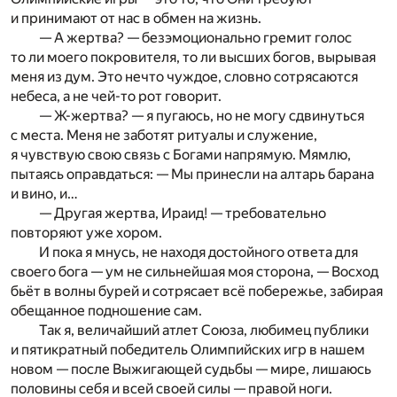
и принимают от нас в обмен на жизнь.
— А жертва? — безэмоционально гремит голос
то ли моего покровителя, то ли высших богов, вырывая
меня из дум. Это нечто чуждое, словно сотрясаются
небеса, а не чей-то рот говорит.
— Ж-жертва? — я пугаюсь, но не могу сдвинуться
с места. Меня не заботят ритуалы и служение,
я чувствую свою связь с Богами напрямую. Мямлю,
пытаясь оправдаться: — Мы принесли на алтарь барана
и вино, и…
— Другая жертва, Ираид! — требовательно
повторяют уже хором.
И пока я мнусь, не находя достойного ответа для
своего бога — ум не сильнейшая моя сторона, — Восход
бьёт в волны бурей и сотрясает всё побережье, забирая
обещанное подношение сам.
Так я, величайший атлет Союза, любимец публики
и пятикратный победитель Олимпийских игр в нашем
новом — после Выжигающей судьбы — мире, лишаюсь
половины себя и всей своей силы — правой ноги.