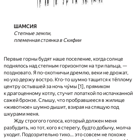
ШАМСИЯ
Степные земли,
племенная стоянка в Скифии
Первые горны будят наше поселение, когда солнце
поднялось над степным горизонтом на три пальца, —
поздновато. Я по-охотничьи дремлю, веки не дрожат,
но ухо держу востро. Кто-то шумно тащится к тёплому
центру остывшей за ночь чу́мы
[1]
, прямиком
к драгоценному котлу, стучит лопаткой по испачканной
сажей бронзе. Слышу, что пробравшееся в жилище
«животное» шумно дышит, взирая на спящую под
шкурами меня.
Жду строгого голоса, который должен меня
разбудить, но тот, кого я стерегу, будто добычу, молча
уходит. Подозрительно тихо… это совсем не похоже