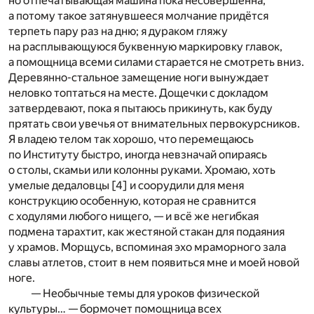
но отпечатывающая машина пока несовершенна,
а потому такое затянувшееся молчание придётся
терпеть пару раз на дню; я дураком гляжу
на расплывающуюся буквенную маркировку главок,
а помощница всеми силами старается не смотреть вниз.
Деревянно-стальное замещение ноги вынуждает
неловко топтаться на месте. Дощечки с докладом
затвердевают, пока я пытаюсь прикинуть, как буду
прятать свои увечья от внимательных первокурсников.
Я владею телом так хорошо, что перемещаюсь
по Институту быстро, иногда невзначай опираясь
о столы, скамьи или колонны руками. Хромаю, хоть
умелые дедаловцы
[4]
и соорудили для меня
конструкцию особенную, которая не сравнится
с ходулями любого нищего, — и всё же негибкая
подмена тарахтит, как жестяной стакан для подаяния
у храмов. Морщусь, вспоминая эхо мраморного зала
славы атлетов, стоит в нем появиться мне и моей новой
ноге.
— Необычные темы для уроков физической
культуры… — бормочет помощница всех