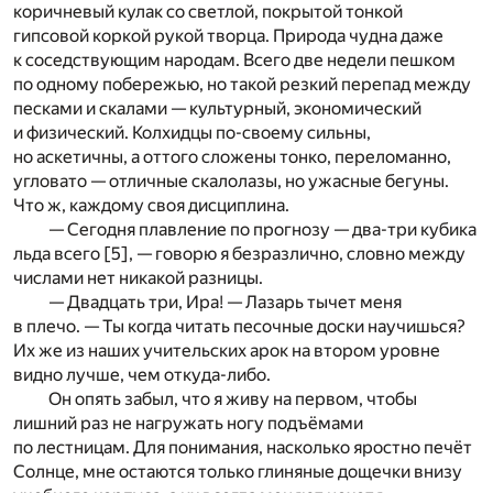
коричневый кулак со светлой, покрытой тонкой
гипсовой коркой рукой творца. Природа чудна даже
к соседствующим народам. Всего две недели пешком
по одному побережью, но такой резкий перепад между
песками и скалами — культурный, экономический
и физический. Колхидцы по-своему сильны,
но аскетичны, а оттого сложены тонко, переломанно,
угловато — отличные скалолазы, но ужасные бегуны.
Что ж, каждому своя дисциплина.
— Сегодня плавление по прогнозу — два-три кубика
льда всего
[5]
, — говорю я безразлично, словно между
числами нет никакой разницы.
— Двадцать три, Ира! — Лазарь тычет меня
в плечо. — Ты когда читать песочные доски научишься?
Их же из наших учительских арок на втором уровне
видно лучше, чем откуда-либо.
Он опять забыл, что я живу на первом, чтобы
лишний раз не нагружать ногу подъёмами
по лестницам. Для понимания, насколько яростно печёт
Солнце, мне остаются только глиняные дощечки внизу