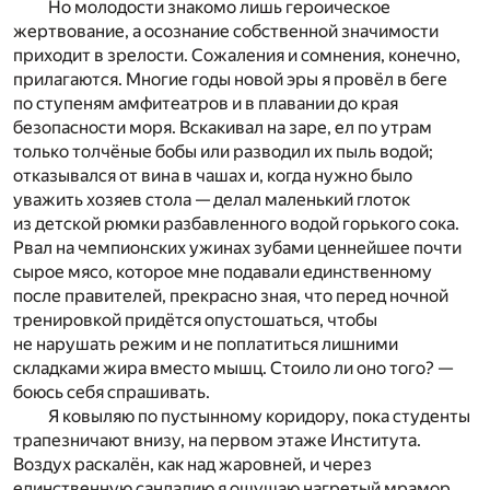
Но молодости знакомо лишь героическое
жертвование, а осознание собственной значимости
приходит в зрелости. Сожаления и сомнения, конечно,
прилагаются. Многие годы новой эры я провёл в беге
по ступеням амфитеатров и в плавании до края
безопасности моря. Вскакивал на заре, ел по утрам
только толчёные бобы или разводил их пыль водой;
отказывался от вина в чашах и, когда нужно было
уважить хозяев стола — делал маленький глоток
из детской рюмки разбавленного водой горького сока.
Рвал на чемпионских ужинах зубами ценнейшее почти
сырое мясо, которое мне подавали единственному
после правителей, прекрасно зная, что перед ночной
тренировкой придётся опустошаться, чтобы
не нарушать режим и не поплатиться лишними
складками жира вместо мышц. Стоило ли оно того? —
боюсь себя спрашивать.
Я ковыляю по пустынному коридору, пока студенты
трапезничают внизу, на первом этаже Института.
Воздух раскалён, как над жаровней, и через
единственную сандалию я ощущаю нагретый мрамор.