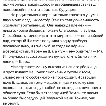
примерялась, каким добротным одеяльцем станет для
новорождённого эта шёрстка в будущем.
Но родительница нерешительно топчется у чумы
двух моих младших сестёр (там их святую невинность
охраняют воительницы). Они надежда племени —
никого, кроме Владыки, пока не благословляла Луна.
Способность приносить в этот мир жизнь — величайший
дар, который Ша сама получила в одну далёкую
песчаную луну, и ягнёнок был тогда не чёрный,
а серебристый. Я зову её Ша, а мужчину-родителя — Ма.
И получаюсь я, состоящая из лучшего, что было в них
двоих, — Шама.
Ма встречает меня у выхода из нашего убежища
и протягивает мешочек с копчёным сухим мясом,
словно ничего особенного не происходит. Я старшая
дочь Владыки, а к тому же добытчица, и потому мне
дозволено носить еду с собой, не дожидаясь вечернего
общего супа. Если бы я стала жрицей Земли, то племя
выбрало бы следующей Владыкой меня. Точнее, они
выберут.