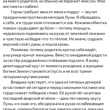
на моего родителя, он обычно не бережёт мой сон. Мои
инстинкты слабеют.
Горны требуют явки от меня и подруг — звучит
праздничная протяжная мелодия Луны. Я обращаюсь
к себе, и в груди эхом откликается зов. Кожаная обмотка
поверх груди давит до боли — потому морщусь,
недовольно поднимаюсь на руках от земляной лежанки
и чувствую на бедре что-то тёплое. Не иначе, содрала
верхний слой с раны, и пошла кровь.
Понимаю, почему родитель кротко себя ведёт,
а на улице кричат женщины. Вместо ожидаемой радости
за сестёр раздражённо сплёвываю под ноги. Я живу
девятнадцатый круг от момента рождения, а жрицами
богини Земли становятся (пусть и не все) тремя-
четырьмя кругами ранее.
Владыка чувствует, что одна из пятерых дочерей
осчастливит её сегодня и перед союзными послами она
гордо скажет победное слово. Её рукой лёг на алтарь
последний аварский ягнёнок — дань песчаному кругу
Луны, и я знаю это, ибо держала в руках ослабевающее
тельце, гладила бархатистые завитки шерсти, пока она