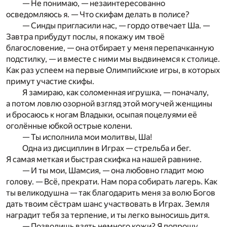
— Не понимаю, — незаинтересованно
осведомляюсь я. — Что скифам делать в полисе?
— Синды пригласили нас, — гордо отвечает Ша. —
Завтра прибудут послы, я покажу им твоё
благословение, — она отбирает у меня перепачканную
подстилку, — и вместе с ними мы выдвинемся к столице.
Как раз успеем на первые Олимпийские игры, в которых
примут участие скифы.
Я замираю, как соломенная игрушка, — поначалу,
а потом ловлю озорной взгляд этой могучей женщины
и бросаюсь к ногам Владыки, осыпая поцелуями её
оголённые юбкой острые колени.
— Ты исполнила мои молитвы, Ша!
Одна из дисциплин в Играх — стрельба и бег.
Я самая меткая и быстрая скифка на нашей равнине.
— И ты мои, Шамсия, — она любовно гладит мою
голову. — Всё, прекрати. Нам пора собирать лагерь. Как
ты великодушна — так благодарить меня за волю Богов
дать твоим сёстрам шанс участвовать в Играх. Земля
наградит тебя за терпение, и ты легко выносишь дитя.
— Позволишь взять немного кожи? Я попрошу