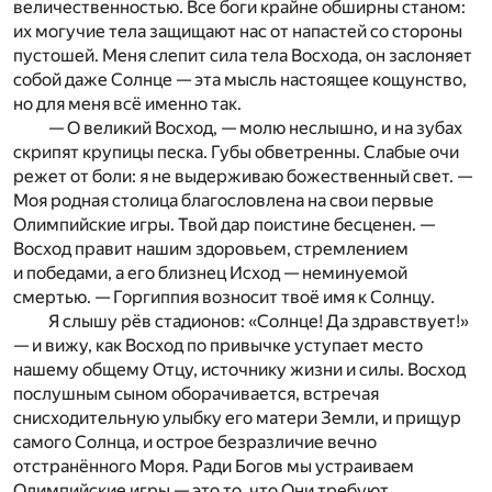
величественностью. Все боги крайне обширны станом:
их могучие тела защищают нас от напастей со стороны
пустошей. Меня слепит сила тела Восхода, он заслоняет
собой даже Солнце — эта мысль настоящее кощунство,
но для меня всё именно так.
— О великий Восход, — молю неслышно, и на зубах
скрипят крупицы песка. Губы обветренны. Слабые очи
режет от боли: я не выдерживаю божественный свет. —
Моя родная столица благословлена на свои первые
Олимпийские игры. Твой дар поистине бесценен. —
Восход правит нашим здоровьем, стремлением
и победами, а его близнец Исход — неминуемой
смертью. — Горгиппия возносит твоё имя к Солнцу.
Я слышу рёв стадионов: «Солнце! Да здравствует!»
— и вижу, как Восход по привычке уступает место
нашему общему Отцу, источнику жизни и силы. Восход
послушным сыном оборачивается, встречая
снисходительную улыбку его матери Земли, и прищур
самого Солнца, и острое безразличие вечно
отстранённого Моря. Ради Богов мы устраиваем
Олимпийские игры — это то, что Они требуют