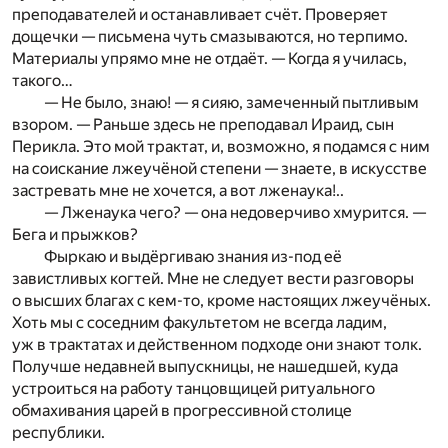
преподавателей и останавливает счёт. Проверяет
дощечки — письмена чуть смазываются, но терпимо.
Материалы упрямо мне не отдаёт. — Когда я училась,
такого…
— Не было, знаю! — я сияю, замеченный пытливым
взором. — Раньше здесь не преподавал Ираид, сын
Перикла. Это мой трактат, и, возможно, я подамся с ним
на соискание лжеучёной степени — знаете, в искусстве
застревать мне не хочется, а вот лженаука!..
— Лженаука чего? — она недоверчиво хмурится. —
Бега и прыжков?
Фыркаю и выдёргиваю знания из-под её
завистливых когтей. Мне не следует вести разговоры
о высших благах с кем-то, кроме настоящих лжеучёных.
Хоть мы с соседним факультетом не всегда ладим,
уж в трактатах и действенном подходе они знают толк.
Получше недавней выпускницы, не нашедшей, куда
устроиться на работу танцовщицей ритуального
обмахивания царей в прогрессивной столице
республики.