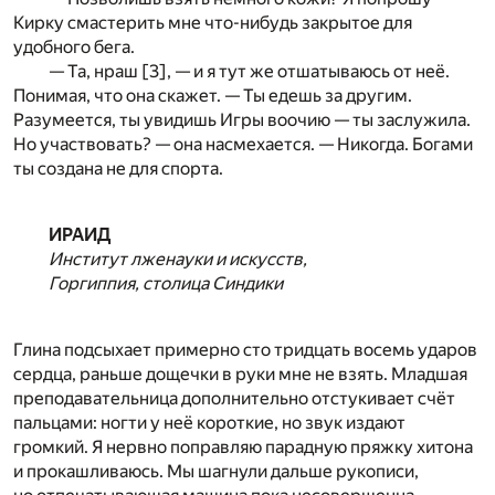
Кирку смастерить мне что-нибудь закрытое для
удобного бега.
— Та, нраш
[3]
, — и я тут же отшатываюсь от неё.
Понимая, что она скажет. — Ты едешь за другим.
Разумеется, ты увидишь Игры воочию — ты заслужила.
Но участвовать? — она насмехается. — Никогда. Богами
ты создана не для спорта.
ИРАИД
Институт лженауки и искусств,
Горгиппия, столица Синдики
Глина подсыхает примерно сто тридцать восемь ударов
сердца, раньше дощечки в руки мне не взять. Младшая
преподавательница дополнительно отстукивает счёт
пальцами: ногти у неё короткие, но звук издают
громкий. Я нервно поправляю парадную пряжку хитона
и прокашливаюсь. Мы шагнули дальше рукописи,