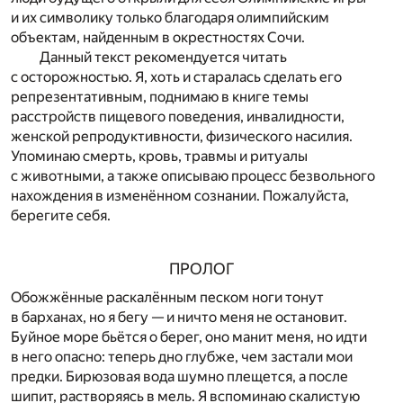
и их символику только благодаря олимпийским
объектам, найденным в окрестностях Сочи.
Данный текст рекомендуется читать
с осторожностью. Я, хоть и старалась сделать его
репрезентативным, поднимаю в книге темы
расстройств пищевого поведения, инвалидности,
женской репродуктивности, физического насилия.
Упоминаю смерть, кровь, травмы и ритуалы
с животными, а также описываю процесс безвольного
нахождения в изменённом сознании. Пожалуйста,
берегите себя.
ПРОЛОГ
Обожжённые раскалённым песком ноги тонут
в барханах, но я бегу — и ничто меня не остановит.
Буйное море бьётся о берег, оно манит меня, но идти
в него опасно: теперь дно глубже, чем застали мои
предки. Бирюзовая вода шумно плещется, а после
шипит, растворяясь в мель. Я вспоминаю скалистую