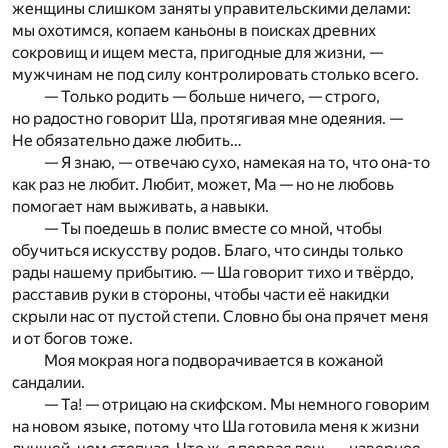
женщины слишком заняты управительскими делами:
мы охотимся, копаем каньоны в поисках древних
сокровищ и ищем места, пригодные для жизни, —
мужчинам не под силу контролировать столько всего.
— Только родить — больше ничего, — строго,
но радостно говорит Ша, протягивая мне одеяния. —
Не обязательно даже любить…
— Я знаю, — отвечаю сухо, намекая на то, что она-то
как раз не любит. Любит, может, Ма — но не любовь
помогает нам выживать, а навыки.
— Ты поедешь в полис вместе со мной, чтобы
обучиться искусству родов. Благо, что синды только
рады нашему прибытию. — Ша говорит тихо и твёрдо,
расставив руки в стороны, чтобы части её накидки
скрыли нас от пустой степи. Словно бы она прячет меня
и от богов тоже.
Моя мокрая нога подворачивается в кожаной
сандалии.
— Та! — отрицаю на скифском. Мы немного говорим
на новом языке, потому что Ша готовила меня к жизни