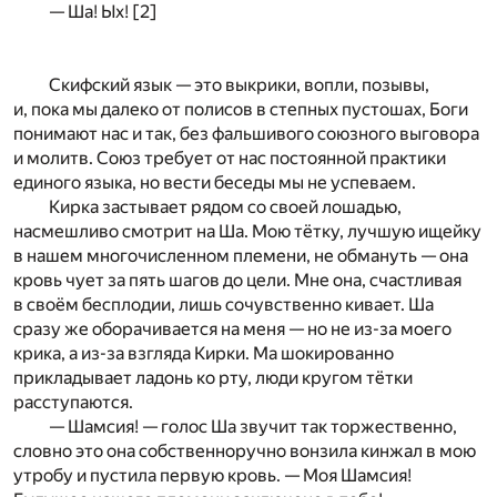
— Ша! Ых!
[2]
Скифский язык — это выкрики, вопли, позывы,
и, пока мы далеко от полисов в степных пустошах, Боги
понимают нас и так, без фальшивого союзного выговора
и молитв. Союз требует от нас постоянной практики
единого языка, но вести беседы мы не успеваем.
Кирка застывает рядом со своей лошадью,
насмешливо смотрит на Ша. Мою тётку, лучшую ищейку
в нашем многочисленном племени, не обмануть — она
кровь чует за пять шагов до цели. Мне она, счастливая
в своём бесплодии, лишь сочувственно кивает. Ша
сразу же оборачивается на меня — но не из-за моего
крика, а из-за взгляда Кирки. Ма шокированно
прикладывает ладонь ко рту, люди кругом тётки
расступаются.
— Шамсия! — голос Ша звучит так торжественно,
словно это она собственноручно вонзила кинжал в мою
утробу и пустила первую кровь. — Моя Шамсия!