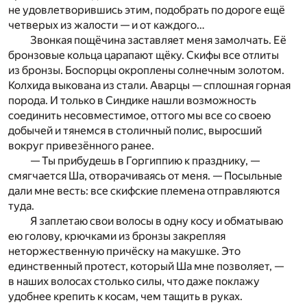
не удовлетворившись этим, подобрать по дороге ещё
четверых из жалости — и от каждого…
Звонкая пощёчина заставляет меня замолчать. Её
бронзовые кольца царапают щёку. Скифы все отлиты
из бронзы. Боспорцы окроплены солнечным золотом.
Колхида выкована из стали. Аварцы — сплошная горная
порода. И только в Синдике нашли возможность
соединить несовместимое, оттого мы все со своею
добычей и тянемся в столичный полис, выросший
вокруг привезённого ранее.
— Ты прибудешь в Горгиппию к празднику, —
смягчается Ша, отворачиваясь от меня. — Посыльные
дали мне весть: все скифские племена отправляются
туда.
Я заплетаю свои волосы в одну косу и обматываю
ею голову, крючками из бронзы закрепляя
неторжественную причёску на макушке. Это
единственный протест, который Ша мне позволяет, —
в наших волосах столько силы, что даже поклажу
удобнее крепить к косам, чем тащить в руках.