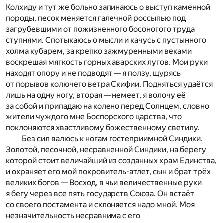
Колхиду и тут же больно запинаюсь о выступ каменной
породы, песок меняется галечной россыпью под
загрубевшими от пожизненного босоногого труда
ступнями. Спотыкаюсь о мысли и качусь с пустынного
холма кубарем, за крепко зажмуренными веками
воскрешая мягкость горных аварских лугов. Мои руки
находят опору и не подводят — я ползу, щурясь
от порывов колючего ветра Скифии. Подняться удаётся
лишь на одну ногу, вторая — немеет, я волочу её
за собой и припадаю на колено перед Солнцем, словно
жители чуждого мне Боспорского царства, что
поклоняются хвастливому божественному светилу.
Без сил валюсь к ногам гостеприимной Синдики.
Золотой, песочной, несравненной Синдики, на берегу
которой стоит величайший из созданных храм Единства,
и охраняет его мой покровитель-атлет, сын и брат трёх
великих богов — Восход, в чьи величественные руки
я бегу через все пять государств Союза. Он встаёт
со своего постамента и склоняется надо мной. Моя
незначительность несравнима с его