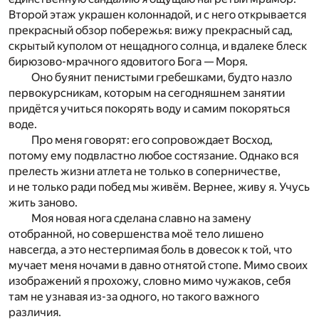
Второй этаж украшен колоннадой, и с него открывается
прекрасный обзор побережья: вижу прекрасный сад,
скрытый куполом от нещадного солнца, и вдалеке блеск
бирюзово-мрачного ядовитого Бога — Моря.
Оно буянит пенистыми гребешками, будто назло
первокурсникам, которым на сегодняшнем занятии
придётся учиться покорять воду и самим покоряться
воде.
Про меня говорят: его сопровождает Восход,
потому ему подвластно любое состязание. Однако вся
прелесть жизни атлета не только в соперничестве,
и не только ради побед мы живём. Вернее, живу я. Учусь
жить заново.
Моя новая нога сделана славно на замену
отобранной, но совершенства моё тело лишено
навсегда, а это нестерпимая боль в довесок к той, что
мучает меня ночами в давно отнятой стопе. Мимо своих
изображений я прохожу, словно мимо чужаков, себя
там не узнавая из-за одного, но такого важного
различия.