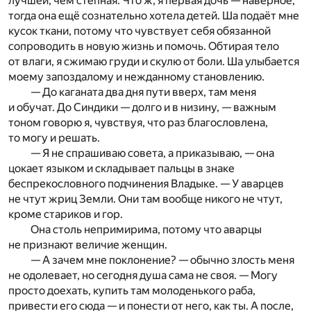
лучшей, чем степная. Что ж, я первая дочь — наверное,
тогда она ещё сознательно хотела детей. Ша подаёт мне
кусок ткани, потому что чувствует себя обязанной
сопроводить в новую жизнь и помочь. Обтирая тело
от влаги, я сжимаю груди и скулю от боли. Ша улыбается
моему запоздалому и нежданному становлению.
— До каганата два дня пути вверх, там меня
и обучат. До Синдики — долго и в низину, — важным
тоном говорю я, чувствуя, что раз благословлена,
то могу и решать.
— Я не спрашиваю совета, а приказываю, — она
цокает языком и складывает пальцы в знаке
беспрекословного подчинения Владыке. — У аварцев
не чтут жриц Земли. Они там вообще никого не чтут,
кроме стариков и гор.
Она столь непримирима, потому что аварцы
не признают величие женщин.
— А зачем мне поклонение? — обычно злость меня
не одолевает, но сегодня душа сама не своя. — Могу
просто доехать, купить там молоденького раба,
привести его сюда — и понести от него, как ты. А после,