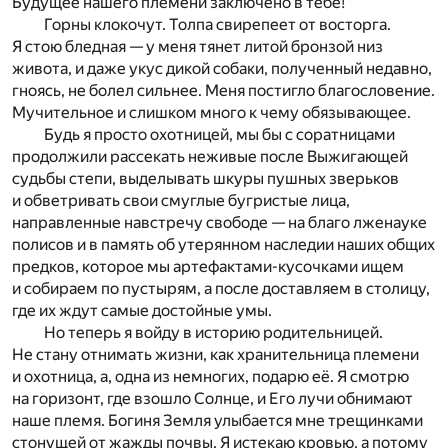
Будущее нашего племени заключено в тебе!
Горны клокочут. Толпа свирепеет от восторга.
Я стою бледная — у меня тянет литой бронзой низ
живота, и даже укус дикой собаки, полученный недавно,
гноясь, не болел сильнее. Меня постигло благословение.
Мучительное и слишком много к чему обязывающее.
Будь я просто охотницей, мы бы с соратницами
продолжили рассекать неживые после Выжигающей
судьбы степи, выделывать шкуры пушных зверьков
и обветривать свои смуглые бугристые лица,
направленные навстречу свободе — на благо лженауке
полисов и в память об утерянном наследии наших общих
предков, которое мы артефактами-кусочками ищем
и собираем по пустырям, а после доставляем в столицу,
где их ждут самые достойные умы.
Но теперь я войду в историю родительницей.
Не стану отнимать жизни, как хранительница племени
и охотница, а, одна из немногих, подарю её. Я смотрю
на горизонт, где взошло Солнце, и Его лучи обнимают
наше племя. Богиня Земля улыбается мне трещинками
стонущей от жажды почвы. Я истекаю кровью, а потому