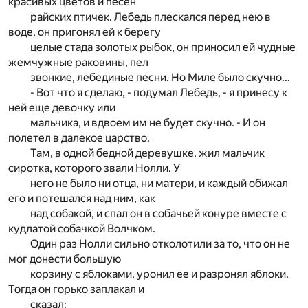
красивых цветов и песен
райских птичек. Лебедь плескался перед нею в
воде, он пригонял ей к берегу
целые стада золотых рыбок, он приносил ей чудные
жемчужные раковины, пел
звонкие, лебединые песни. Но Миле было скучно...
- Вот что я сделаю, - подумал Лебедь, - я принесу к
ней еще девочку или
мальчика, и вдвоем им не будет скучно. - И он
полетел в далекое царство.
Там, в одной бедной деревушке, жил мальчик
сиротка, которого звали Нолли. У
него не было ни отца, ни матери, и каждый обижал
его и потешался над ним, как
над собакой, и спал он в собачьей конуре вместе с
кудлатой собачкой Волчком.
Один раз Нолли сильно отколотили за то, что он не
мог донести большую
корзину с яблоками, уронил ее и разронял яблоки.
Тогда он горько заплакал и
сказал: