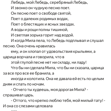
Лебедь, мой Лебедь, серебряный Лебедь,
И звонко он чудную песню поет.
Он песню поет о свободе святой,
Поет о далеких родимых водах,
Поет о блестящих и ясных звездах.
А воды и рощи полны тишиной,
И светлая зорька горит над водой.
И когда Мила пела, то Лебедь подплывал и слушал
песню. Она очень нравилась
ему, и он хлопал от удовольствия крыльями, а
царица ворчала и говорила, что в
этой глупой песне нет ни складу, ни ладу!
Что бы ни сделала Мила, что бы ни сказала, царица
за все про все ее бранила, а
иногда и колотила. Она не давала ей есть по целым
дням и спать по ночам.
- Отчего ты худеешь, моя дорогая Мила? -
спрашивал царь.
- Оттого, что крепко люблю тебя, мой милый тату! -
И она со слезами целовала