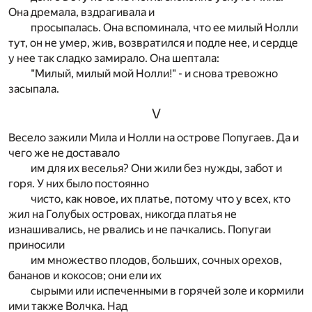
Она дремала, вздрагивала и
просыпалась. Она вспоминала, что ее милый Нолли
тут, он не умер, жив, возвратился и подле нее, и сердце
у нее так сладко замирало. Она шептала:
"Милый, милый мой Нолли!" - и снова тревожно
засыпала.
V
Весело зажили Мила и Нолли на острове Попугаев. Да и
чего же не доставало
им для их веселья? Они жили без нужды, забот и
горя. У них было постоянно
чисто, как новое, их платье, потому что у всех, кто
жил на Голубых островах, никогда платья не
изнашивались, не рвались и не пачкались. Попугаи
приносили
им множество плодов, больших, сочных орехов,
бананов и кокосов; они ели их
сырыми или испеченными в горячей золе и кормили
ими также Волчка. Над