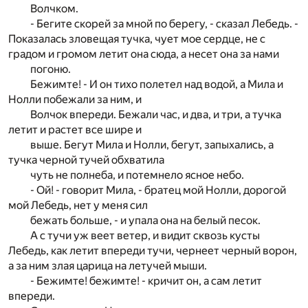
Волчком.
- Бегите скорей за мной по берегу, - сказал Лебедь. -
Показалась зловещая тучка, чует мое сердце, не с
градом и громом летит она сюда, а несет она за нами
погоню.
Бежимте! - И он тихо полетел над водой, а Мила и
Нолли побежали за ним, и
Волчок впереди. Бежали час, и два, и три, а тучка
летит и растет все шире и
выше. Бегут Мила и Нолли, бегут, запыхались, а
тучка черной тучей обхватила
чуть не полнеба, и потемнело ясное небо.
- Ой! - говорит Мила, - братец мой Нолли, дорогой
мой Лебедь, нет у меня сил
бежать больше, - и упала она на белый песок.
А с тучи уж веет ветер, и видит сквозь кусты
Лебедь, как летит впереди тучи, чернеет черный ворон,
а за ним злая царица на летучей мыши.
- Бежимте! бежимте! - кричит он, а сам летит
впереди.