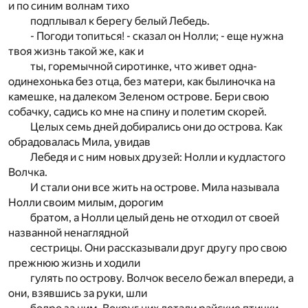
и по синим волнам тихо
подплывал к берегу белый Лебедь.
- Погоди топиться! - сказал он Нолли; - еще нужна
твоя жизнь такой же, как и
ты, горемычной сиротинке, что живет одна-
одинехонька без отца, без матери, как былиночка на
камешке, на далеком Зеленом острове. Бери свою
собачку, садись ко мне на спину и полетим скорей.
Целых семь дней добирались они до острова. Как
обрадовалась Мила, увидав
Лебедя и с ним новых друзей: Нолли и кудластого
Волчка.
И стали они все жить на острове. Мила называла
Нолли своим милым, дорогим
братом, а Нолли целый день не отходил от своей
названной ненаглядной
сестрицы. Они рассказывали друг другу про свою
прежнюю жизнь и ходили
гулять по острову. Волчок весело бежал впереди, а
они, взявшись за руки, шли