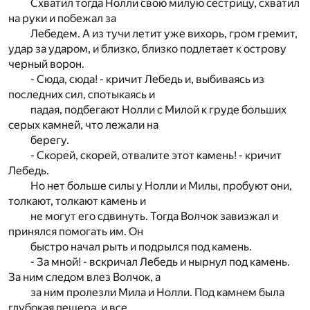
Схватил тогда Нолли свою милую сестрицу, схватил
на руки и побежал за
Лебедем. А из тучи летит уже вихорь, гром гремит,
удар за ударом, и близко, близко подлетает к острову
черный ворон.
- Сюда, сюда! - кричит Лебедь и, выбиваясь из
последних сил, спотыкаясь и
падая, подбегают Нолли с Милой к груде больших
серых камней, что лежали на
берегу.
- Скорей, скорей, отвалите этот камень! - кричит
Лебедь.
Но нет больше силы у Нолли и Милы, пробуют они,
толкают, толкают камень и
не могут его сдвинуть. Тогда Волчок завизжал и
принялся помогать им. Он
быстро начал рыть и подрылся под камень.
- За мной! - вскричал Лебедь и нырнул под камень.
За ним следом влез Волчок, а
за ним пролезли Мила и Нолли. Под камнем была
глубокая пещера, и все