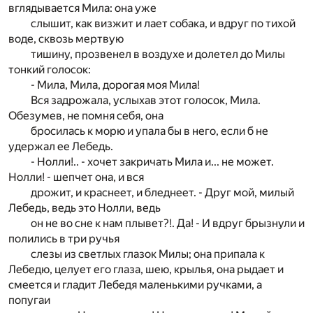
вглядывается Мила: она уже
слышит, как визжит и лает собака, и вдруг по тихой
воде, сквозь мертвую
тишину, прозвенел в воздухе и долетел до Милы
тонкий голосок:
- Мила, Мила, дорогая моя Мила!
Вся задрожала, услыхав этот голосок, Мила.
Обезумев, не помня себя, она
бросилась к морю и упала бы в него, если б не
удержал ее Лебедь.
- Нолли!.. - хочет закричать Мила и... не может.
Нолли! - шепчет она, и вся
дрожит, и краснеет, и бледнеет. - Друг мой, милый
Лебедь, ведь это Нолли, ведь
он не во сне к нам плывет?!. Да! - И вдруг брызнули и
полились в три ручья
слезы из светлых глазок Милы; она припала к
Лебедю, целует его глаза, шею, крылья, она рыдает и
смеется и гладит Лебедя маленькими ручками, а
попугаи