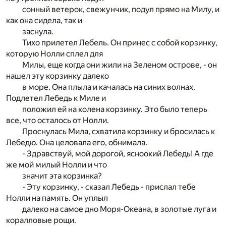
сонный ветерок, свежунчик, подул прямо на Милу, и
как она сидела, так и
заснула.
Тихо прилетел Лебель. Он принес с собой корзинку,
которую Нолли сплел для
Милы, еще когда они жили на Зеленом острове, - он
нашел эту корзинку далеко
в море. Она плыла и качалась на синих волнах.
Подлетел Лебедь к Миле и
положил ей на колена корзинку. Это было теперь
все, что осталось от Нолли.
Проснулась Мила, схватила корзинку и бросилась к
Лебедю. Она целовала его, обнимала.
- Здравствуй, мой дорогой, ясноокий Лебедь! А где
же мой милый Нолли и что
значит эта корзинка?
- Эту корзинку, - сказал Лебедь - прислал тебе
Нолли на память. Он уплыл
далеко на самое дно Моря-Океана, в золотые луга и
коралловые рощи.