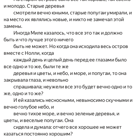
и молодо. Старые деревья
смотрели вечно юными, старые попугаи умирали, и
на место их являлись новые, и никто не замечал этой
замены.
Иногда Миле казалось, что все это так и должно
быть и что лучше этого ничего
быть не может. Но когда она исходила весь остров
вместе с Нолли, когда
каждый день и целый день перед ее глазами было
все одно и то же, были те же
деревья и цветы, и небо, и море, и попугаи, то она
закрывала глаза, и невольно
спрашивала; неужели все это будет вечно одно и то
же, одно и то же?
И ей казались несносными, невыносимо скучными и
вечно голубое небо, и
вечно тихое море, и вечно зеленые деревья, и
цветы, и веселые попугаи. Она
сидела и думала: отчего все хорошее не может
казаться постоянно хорошим?