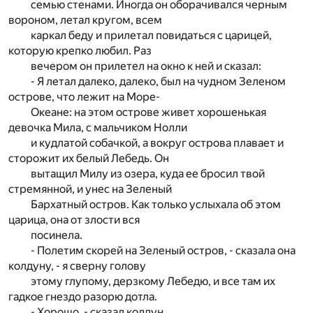
семью стенами. Иногда он оборачивался черным
вороном, летал кругом, всем
каркал беду и прилетал повидаться с царицей,
которую крепко любил. Раз
вечером он прилетел на окно к ней и сказал:
- Я летал далеко, далеко, был на чудном Зеленом
острове, что лежит на Море-
Океане: на этом острове живет хорошенькая
девочка Мила, с мальчиком Нолли
и кудлатой собачкой, а вокруг острова плавает и
сторожит их белый Лебедь. Он
вытащил Милу из озера, куда ее бросил твой
стремянной, и унес на Зеленый
Бархатный остров. Как только услыхала об этом
царица, она от злости вся
посинела.
- Полетим скорей на Зеленый остров, - сказала она
колдуну, - я сверну голову
этому глупому, дерзкому Лебедю, и все там их
гадкое гнездо разорю дотла.
- Хорошо, - сказал колдун.