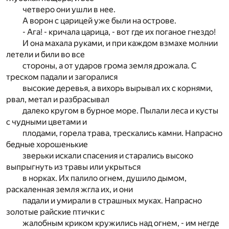
четверо они ушли в нее.
А ворон с царицей уже были на острове.
- Ага! - кричала царица, - вот где их поганое гнездо!
И она махала руками, и при каждом взмахе молнии
летели и били во все
стороны, а от ударов грома земля дрожала. С
треском падали и загоралися
высокие деревья, а вихорь вырывал их с корнями,
рвал, метал и разбрасывал
далеко кругом в бурное море. Пылали леса и кусты
с чудными цветами и
плодами, горела трава, трескались камни. Напрасно
бедные хорошенькие
зверьки искали спасения и старались высоко
выпрыгнуть из травы или укрыться
в норках. Их палило огнем, душило дымом,
раскаленная земля жгла их, и они
падали и умирали в страшных муках. Напрасно
золотые райские птички с
жалобным криком кружились над огнем, - им негде