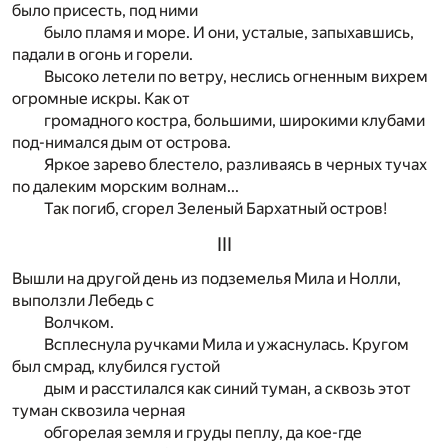
было присесть, под ними
было пламя и море. И они, усталые, запыхавшись,
падали в огонь и горели.
Высоко летели по ветру, неслись огненным вихрем
огромные искры. Как от
громадного костра, большими, широкими клубами
под-нимался дым от острова.
Яркое зарево блестело, разливаясь в черных тучах
по далеким морским волнам...
Так погиб, сгорел Зеленый Бархатный остров!
III
Вышли на другой день из подземелья Мила и Нолли,
выползли Лебедь с
Волчком.
Всплеснула ручками Мила и ужаснулась. Кругом
был смрад, клубился густой
дым и расстилался как синий туман, а сквозь этот
туман сквозила черная
обгорелая земля и груды пеплу, да кое-где