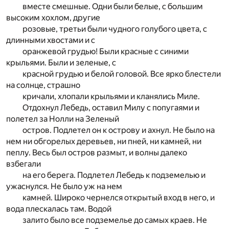
вместе смешные. Одни были белые, с большим
высоким хохлом, другие
розовые, третьи были чудного голубого цвета, с
длинными хвостами и с
оранжевой грудью! Были красные с синими
крыльями. Были и зеленые, с
красной грудью и белой головой. Все ярко блестели
на солнце, страшно
кричали, хлопали крыльями и кланялись Миле.
Отдохнул Лебедь, оставил Милу с попугаями и
полетел за Нолли на Зеленый
остров. Подлетел он к острову и ахнул. Не было на
нем ни обгорелых деревьев, ни пней, ни камней, ни
пеплу. Весь был остров размыт, и волны далеко
взбегали
на его берега. Подлетел Лебедь к подземелью и
ужаснулся. Не было уж на нем
камней. Широко чернелся открытый вход в него, и
вода плескалась там. Водой
залито было все подземелье до самых краев. Не