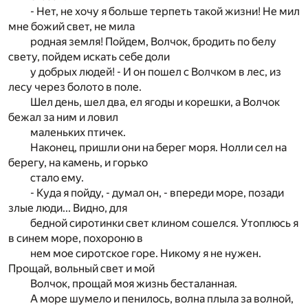
- Нет, не хочу я больше терпеть такой жизни! Не мил
мне божий свет, не мила
родная земля! Пойдем, Волчок, бродить по белу
свету, пойдем искать себе доли
у добрых людей! - И он пошел с Волчком в лес, из
лесу через болото в поле.
Шел день, шел два, ел ягоды и корешки, а Волчок
бежал за ним и ловил
маленьких птичек.
Наконец, пришли они на берег моря. Нолли сел на
берегу, на камень, и горько
стало ему.
- Куда я пойду, - думал он, - впереди море, позади
злые люди... Видно, для
бедной сиротинки свет клином сошелся. Утоплюсь я
в синем море, похороню в
нем мое сиротское горе. Никому я не нужен.
Прощай, вольный свет и мой
Волчок, прощай моя жизнь бесталанная.
А море шумело и пенилось, волна плыла за волной,