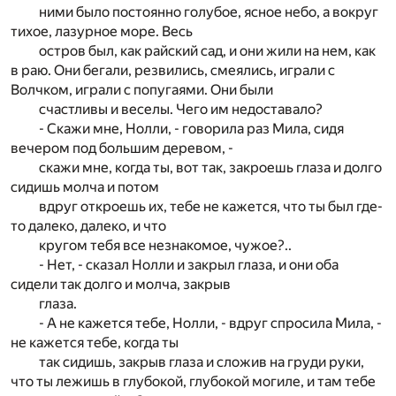
ними было постоянно голубое, ясное небо, а вокруг
тихое, лазурное море. Весь
остров был, как райский сад, и они жили на нем, как
в раю. Они бегали, резвились, смеялись, играли с
Волчком, играли с попугаями. Они были
счастливы и веселы. Чего им недоставало?
- Скажи мне, Нолли, - говорила раз Мила, сидя
вечером под большим деревом, -
скажи мне, когда ты, вот так, закроешь глаза и долго
сидишь молча и потом
вдруг откроешь их, тебе не кажется, что ты был где-
то далеко, далеко, и что
кругом тебя все незнакомое, чужое?..
- Нет, - сказал Нолли и закрыл глаза, и они оба
сидели так долго и молча, закрыв
глаза.
- А не кажется тебе, Нолли, - вдруг спросила Мила, -
не кажется тебе, когда ты
так сидишь, закрыв глаза и сложив на груди руки,
что ты лежишь в глубокой, глубокой могиле, и там тебе