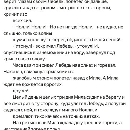
верит глазам своим Лебедь, полетел он дальше,
кружится над островом, смотрит во все стороны,
кричит изо
всех сил:
- Нолли! Нолли! - Но нет нигде Нолли, - не видно, не
слышно, только волны
шумят и плещут в берег, обдают его белой пеной!..
- Утонул! - вскричал Лебедь, - утонул! И,
опустившись в изнеможении на воду, завернул под
крыло свою голову...
Часа два-три сидел Лебедь на волнах и горевал.
Наконец, взмахнул крыльями и с
жалобным стоном полетел назад к Миле. А Мила
ждет не дождется дорогих
друзей.
Целый день и целых три дня Мила сидит на берегу и
все смотрит в ту сторону, куда улетел Лебедь, а попугаи
садятся с ней, и тоже ждут милого Нолли, и
дремлют, тихо качаясь на тонких ветках.
На третью ночь Мила ждала до утренней зорьки, а
на утренней зорьке подул