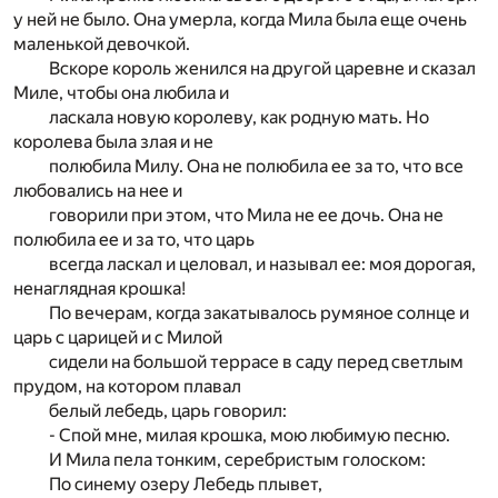
у ней не было. Она умерла, когда Мила была еще очень
маленькой девочкой.
Вскоре король женился на другой царевне и сказал
Миле, чтобы она любила и
ласкала новую королеву, как родную мать. Но
королева была злая и не
полюбила Милу. Она не полюбила ее за то, что все
любовались на нее и
говорили при этом, что Мила не ее дочь. Она не
полюбила ее и за то, что царь
всегда ласкал и целовал, и называл ее: моя дорогая,
ненаглядная крошка!
По вечерам, когда закатывалось румяное солнце и
царь с царицей и с Милой
сидели на большой террасе в саду перед светлым
прудом, на котором плавал
белый лебедь, царь говорил:
- Спой мне, милая крошка, мою любимую песню.
И Мила пела тонким, серебристым голоском:
По синему озеру Лебедь плывет,