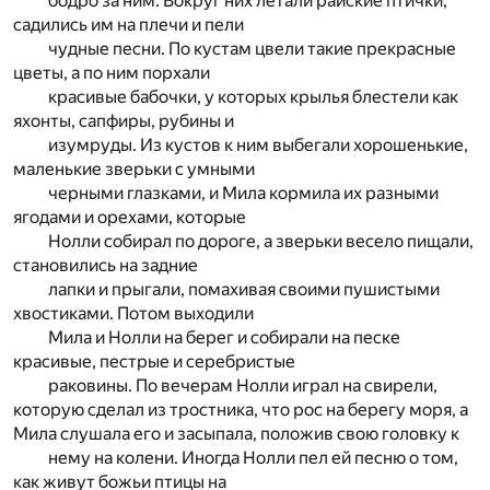
бодро за ним. Вокруг них летали райские птички,
садились им на плечи и пели
чудные песни. По кустам цвели такие прекрасные
цветы, а по ним порхали
красивые бабочки, у которых крылья блестели как
яхонты, сапфиры, рубины и
изумруды. Из кустов к ним выбегали хорошенькие,
маленькие зверьки с умными
черными глазками, и Мила кормила их разными
ягодами и орехами, которые
Нолли собирал по дороге, а зверьки весело пищали,
становились на задние
лапки и прыгали, помахивая своими пушистыми
хвостиками. Потом выходили
Мила и Нолли на берег и собирали на песке
красивые, пестрые и серебристые
раковины. По вечерам Нолли играл на свирели,
которую сделал из тростника, что рос на берегу моря, а
Мила слушала его и засыпала, положив свою головку к
нему на колени. Иногда Нолли пел ей песню о том,
как живут божьи птицы на