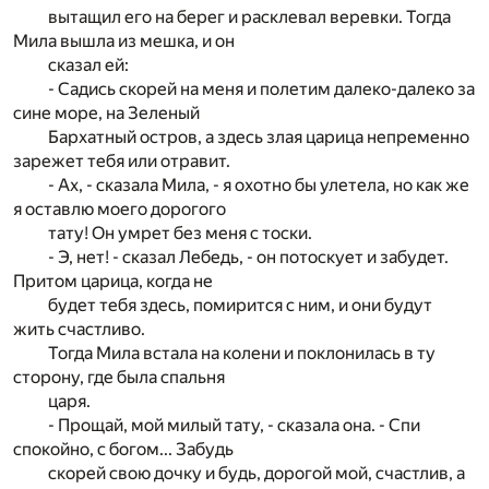
вытащил его на берег и расклевал веревки. Тогда
Мила вышла из мешка, и он
сказал ей:
- Садись скорей на меня и полетим далеко-далеко за
сине море, на Зеленый
Бархатный остров, а здесь злая царица непременно
зарежет тебя или отравит.
- Ах, - сказала Мила, - я охотно бы улетела, но как же
я оставлю моего дорогого
тату! Он умрет без меня с тоски.
- Э, нет! - сказал Лебедь, - он потоскует и забудет.
Притом царица, когда не
будет тебя здесь, помирится с ним, и они будут
жить счастливо.
Тогда Мила встала на колени и поклонилась в ту
сторону, где была спальня
царя.
- Прощай, мой милый тату, - сказала она. - Спи
спокойно, с богом... Забудь
скорей свою дочку и будь, дорогой мой, счастлив, а