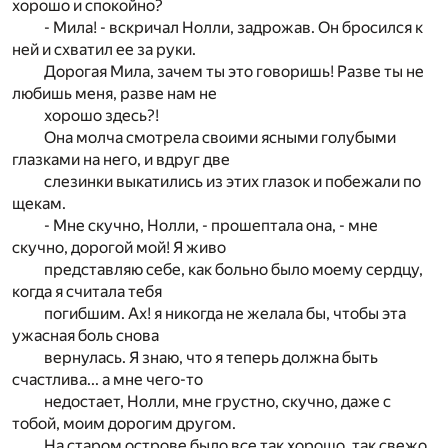
хорошо и спокойно?
- Мила! - вскричал Нолли, задрожав. Он бросился к
ней и схватил ее за руки.
Дорогая Мила, зачем ты это говоришь! Разве ты не
любишь меня, разве нам не
хорошо здесь?!
Она молча смотрела своими ясными голубыми
глазками на него, и вдруг две
слезинки выкатились из этих глазок и побежали по
щекам.
- Мне скучно, Нолли, - прошептала она, - мне
скучно, дорогой мой! Я живо
представляю себе, как больно было моему сердцу,
когда я считала тебя
погибшим. Ах! я никогда не желала бы, чтобы эта
ужасная боль снова
вернулась. Я знаю, что я теперь должна быть
счастлива... а мне чего-то
недостает, Нолли, мне грустно, скучно, даже с
тобой, моим дорогим другом.
На старом острове было все так хорошо, так свежо