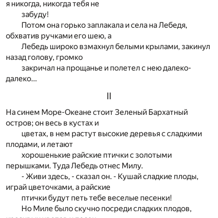
я никогда, никогда тебя не
забуду!
Потом она горько заплакала и села на Лебедя,
обхватив ручками его шею, а
Лебедь широко взмахнул белыми крылами, закинул
назад голову, громко
закричал на прощанье и полетел с нею далеко-
далеко...
II
На синем Море-Океане стоит Зеленый Бархатный
остров; он весь в кустах и
цветах, в нем растут высокие деревья с сладкими
плодами, и летают
хорошенькие райские птички с золотыми
перышками. Туда Лебедь отнес Милу.
- Живи здесь, - сказал он. - Кушай сладкие плоды,
играй цветочками, а райские
птички будут петь тебе веселые песенки!
Но Миле было скучно посреди сладких плодов,