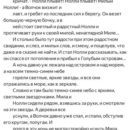
кричат. - Нолли плывет! Нолли плывет! Милый
Нолли! - а Волчок визжит и
лает, и гребет из последних сил к берегу. Он везет
большую черную бочку, а в
ней стоит светлый и радостный Нолли и
протягивает руки к своей милой, ненаглядной Миле...
И столько было тут радости при этом радостном
свидании, и слез, и милых слов, и смеху, и поцелуев, что
даже и в сказке не найти. И стал Нолли рассказывать, как
он спасся от потопления и прибыл к Голубым островам...
А ночь давно уж лежала над островом и над морем,
а на всем темно-синем небе
горели светлые, яркие звезды, и все они
отражались в море, как в зеркале.
Словно и там было темно-синее небо с яркими,
светлыми звездочками. Мила и
Нолли сидели рядом, взявшись за руки, и смотрели
на эти звезды. А деревья все
уснули, а Волчок давно уже спал, и спали, обступив
его кругом, попугаи. И
долго в эту ночь не могла спокойно уснуть Мила.