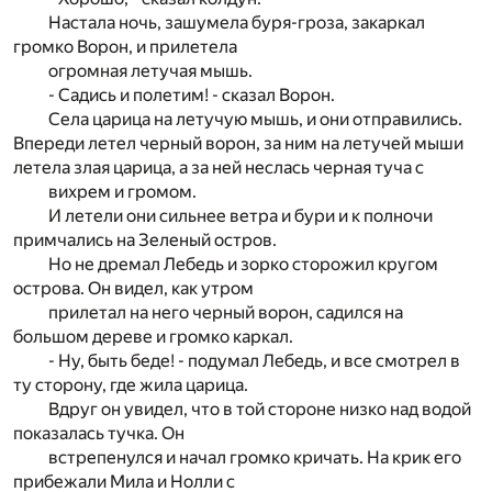
Настала ночь, зашумела буря-гроза, закаркал
громко Ворон, и прилетела
огромная летучая мышь.
- Садись и полетим! - сказал Ворон.
Села царица на летучую мышь, и они отправились.
Впереди летел черный ворон, за ним на летучей мыши
летела злая царица, а за ней неслась черная туча с
вихрем и громом.
И летели они сильнее ветра и бури и к полночи
примчались на Зеленый остров.
Но не дремал Лебедь и зорко сторожил кругом
острова. Он видел, как утром
прилетал на него черный ворон, садился на
большом дереве и громко каркал.
- Ну, быть беде! - подумал Лебедь, и все смотрел в
ту сторону, где жила царица.
Вдруг он увидел, что в той стороне низко над водой
показалась тучка. Он
встрепенулся и начал громко кричать. На крик его
прибежали Мила и Нолли с