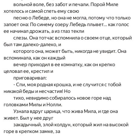
вольной воле, без забот и печали. Порой Миле
хотелось и самой спеть ему свою
песню о Лебеде, но она не могла, потому что только
запоет она: По синему озеру Лебедь плывет... как голос
ее начинал дрожать, а из глаз текли
слезы. Она тотчас вспомнила о своем отце, который
был там далеко-далеко, и
которого она, может быть, никогда не увидит. Она
вспоминала, как он каждый
вечер приходил в ее комнатку, как он крепко
целовал ее, крестил и
приговаривал:
- Спи, моя родная крошка, и не случится с тобой
никакой беды и несчастия! Но
тихо, невидимо собиралось новое горе над
головками Милы и Нолли.
Узнала вдруг царица, что жива Мила, и где она
живет. Был у нее друг
закадычный, злой колдун, который жил на высокой
горе в крепком замке, за