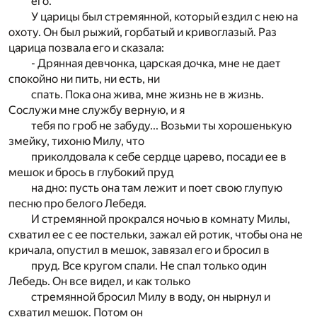
его.
У царицы был стремянной, который ездил с нею на
охоту. Он был рыжий, горбатый и кривоглазый. Раз
царица позвала его и сказала:
- Дрянная девчонка, царская дочка, мне не дает
спокойно ни пить, ни есть, ни
спать. Пока она жива, мне жизнь не в жизнь.
Сослужи мне службу верную, и я
тебя по гроб не забуду... Возьми ты хорошенькую
змейку, тихоню Милу, что
приколдовала к себе сердце царево, посади ее в
мешок и брось в глубокий пруд
на дно: пусть она там лежит и поет свою глупую
песню про белого Лебедя.
И стремянной прокрался ночью в комнату Милы,
схватил ее с ее постельки, зажал ей ротик, чтобы она не
кричала, опустил в мешок, завязал его и бросил в
пруд. Все кругом спали. Не спал только один
Лебедь. Он все видел, и как только
стремянной бросил Милу в воду, он нырнул и
схватил мешок. Потом он