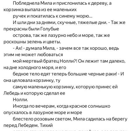
Побледнела Мила и прислонилась к дереву, а
корзинка выпала из ее маленьких
ручек и покатилась к синему морю...
И шли дни за днями, скучные, тяжелые дни. - Так же
прекрасны были Голубые
острова, так же лазурно небо и море, так же
роскошны зелень и цветы.
- Ах! - думала Мила, - зачем все так хорошо, ведь
этим не может любоваться
мой мертвый братец Нолли?! Он лежит там далеко,
на дне холодного моря, и его
бедное тело едят теперь большие черные раки! - И
она целовала корзинку, ту
самую маленькую корзинку, которую принес ей
Лебедь и которую сделал ее
Нолли.
Иногда по вечерам, когда красное солнышко
опускалось в лазурное море и море
блестело розовым светом, Мила садилась на берегу
перед Лебедем. Тихий