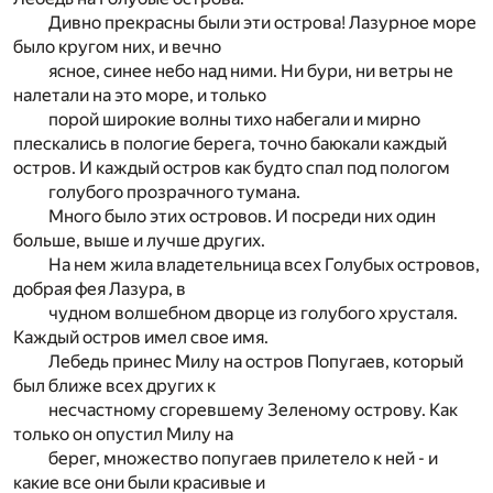
Дивно прекрасны были эти острова! Лазурное море
было кругом них, и вечно
ясное, синее небо над ними. Ни бури, ни ветры не
налетали на это море, и только
порой широкие волны тихо набегали и мирно
плескались в пологие берега, точно баюкали каждый
остров. И каждый остров как будто спал под пологом
голубого прозрачного тумана.
Много было этих островов. И посреди них один
больше, выше и лучше других.
На нем жила владетельница всех Голубых островов,
добрая фея Лазура, в
чудном волшебном дворце из голубого хрусталя.
Каждый остров имел свое имя.
Лебедь принес Милу на остров Попугаев, который
был ближе всех других к
несчастному сгоревшему Зеленому острову. Как
только он опустил Милу на
берег, множество попугаев прилетело к ней - и
какие все они были красивые и