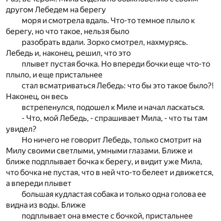
другом Лебедем на берегу
моря и смотрела вдаль. Что-то темное плыло к
берегу, но что такое, нельзя было
разобрать вдали. Зорко смотрел, нахмурясь.
Лебедь и, наконец, решил, что это
плывет пустая бочка. Но впереди бочки еще что-то
плыло, и еще пристальнее
стал всматриваться Лебедь: что бы это такое было?!
Наконец, он весь
встрепенулся, подошел к Миле и начал ласкаться.
- Что, мой Лебедь, - спрашивает Мила, - что ты там
увидел?
Но ничего не говорит Лебедь, только смотрит на
Милу своими светлыми, умными глазами. Ближе и
ближе подплывает бочка к берегу, и видит уже Мила,
что бочка не пустая, что в ней что-то белеет и движется,
а впереди плывет
большая кудластая собака и только одна голова ее
видна из воды. Ближе
подплывает она вместе с бочкой, пристальнее