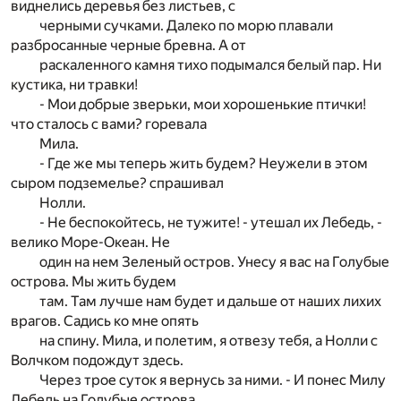
виднелись деревья без листьев, с
черными сучками. Далеко по морю плавали
разбросанные черные бревна. А от
раскаленного камня тихо подымался белый пар. Ни
кустика, ни травки!
- Мои добрые зверьки, мои хорошенькие птички!
что сталось с вами? горевала
Мила.
- Где же мы теперь жить будем? Неужели в этом
сыром подземелье? спрашивал
Нолли.
- Не беспокойтесь, не тужите! - утешал их Лебедь, -
велико Море-Океан. Не
один на нем Зеленый остров. Унесу я вас на Голубые
острова. Мы жить будем
там. Там лучше нам будет и дальше от наших лихих
врагов. Садись ко мне опять
на спину. Мила, и полетим, я отвезу тебя, а Нолли с
Волчком подождут здесь.
Через трое суток я вернусь за ними. - И понес Милу
Лебедь на Голубые острова.