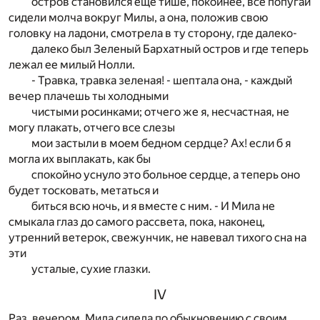
остров становился еще тише, покойнее, все попугаи
сидели молча вокруг Милы, а она, положив свою
головку на ладони, смотрела в ту сторону, где далеко-
далеко был Зеленый Бархатный остров и где теперь
лежал ее милый Нолли.
- Травка, травка зеленая! - шептала она, - каждый
вечер плачешь ты холодными
чистыми росинками; отчего же я, несчастная, не
могу плакать, отчего все слезы
мои застыли в моем бедном сердце? Ах! если б я
могла их выплакать, как бы
спокойно уснуло это больное сердце, а теперь оно
будет тосковать, метаться и
биться всю ночь, и я вместе с ним. - И Мила не
смыкала глаз до самого рассвета, пока, наконец,
утренний ветерок, свежунчик, не навевал тихого сна на
эти
усталые, сухие глазки.
IV
Раз, вечером. Мила сидела по обыкновению с своим