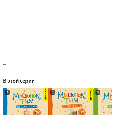
...
В этой серии
1
2
3