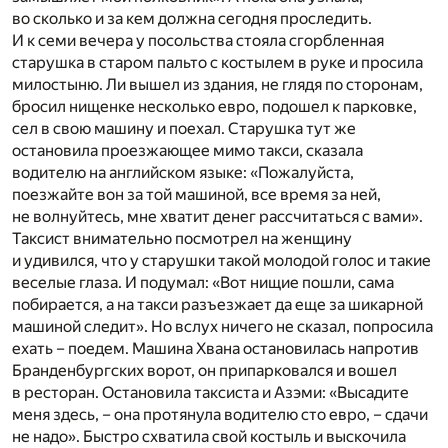
во сколько и за кем должна сегодня проследить.
И к семи вечера у посольства стояла сгорбленная
старушка в старом пальто с костылем в руке и просила
милостыню. Ли вышел из здания, не глядя по сторонам,
бросил нищенке несколько евро, подошел к парковке,
сел в свою машину и поехал. Старушка тут же
остановила проезжающее мимо такси, сказала
водителю на английском языке: «Пожалуйста,
поезжайте вон за той машиной, все время за ней,
не волнуйтесь, мне хватит денег рассчитаться с вами».
Таксист внимательно посмотрел на женщину
и удивился, что у старушки такой молодой голос и такие
веселые глаза. И подумал: «Вот нищие пошли, сама
побирается, а на такси разъезжает да еще за шикарной
машиной следит». Но вслух ничего не сказал, попросила
ехать – поедем. Машина Хвана остановилась напротив
Бранденбургских ворот, он припарковался и вошел
в ресторан. Остановила таксиста и Азэми: «Высадите
меня здесь, – она протянула водителю сто евро, – сдачи
не надо». Быстро схватила свой костыль и выскочила