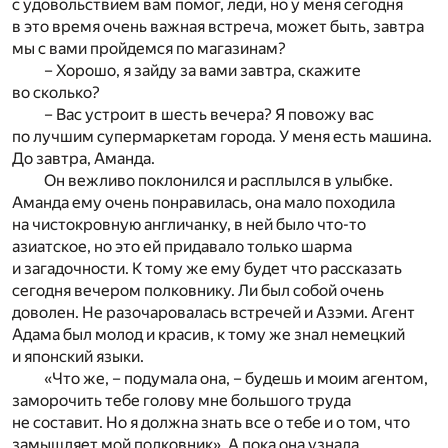
с удовольствием вам помог, леди, но у меня сегодня
в это время очень важная встреча, может быть, завтра
мы с вами пройдемся по магазинам?
– Хорошо, я зайду за вами завтра, скажите
во сколько?
– Вас устроит в шесть вечера? Я повожу вас
по лучшим супермаркетам города. У меня есть машина.
До завтра, Аманда.
Он вежливо поклонился и расплылся в улыбке.
Аманда ему очень понравилась, она мало походила
на чистокровную англичанку, в ней было что-то
азиатское, но это ей придавало только шарма
и загадочности. К тому же ему будет что рассказать
сегодня вечером полковнику. Ли был собой очень
доволен. Не разочаровалась встречей и Азэми. Агент
Адама был молод и красив, к тому же знал немецкий
и японский языки.
«Что же, – подумала она, – будешь и моим агентом,
заморочить тебе голову мне большого труда
не составит. Но я должна знать все о тебе и о том, что
замышляет мой полковник». А пока она узнала,