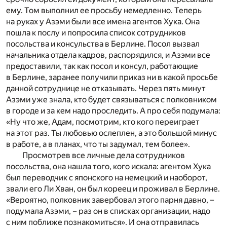
ему. Том выполнил ее просьбу немедленно. Теперь
на руках у Азэми были все имена агентов Хука. Она
пошла к послу и попросила список сотрудников
посольства и консульства в Берлине. Посол вызвал
начальника отдела кадров, распорядился, и Азэми все
предоставили, так как посол и консул, работающие
в Берлине, заранее получили приказ ни в какой просьбе
данной сотруднице не отказывать. Через пять минут
Азэми уже знала, кто будет связываться с полковником
в городе и за кем надо проследить. А про себя подумала:
«Ну что же, Адам, посмотрим, кто кого переиграет
на этот раз. Ты любовью ослеплен, а это большой минус
в работе, а в планах, что ты задумал, тем более».
Просмотрев все личные дела сотрудников
посольства, она нашла того, кого искала: агентом Хука
был переводчик с японского на немецкий и наоборот,
звали его Ли Хван, он был кореец и проживал в Берлине.
«Вероятно, полковник завербовал этого парня давно, –
подумала Азэми, – раз он в списках организации, надо
с ним поближе познакомиться». И она отправилась