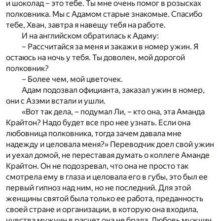
и шоколад – это тебе. Ты мне очень помог в розысках
полковника. Мы с Адамом старые знакомые. Спасибо
тебе, Хван, завтра я навещу тебя на работе.
И на английском обратилась к Адаму:
– Рассчитайся за меня и закажи в номер ужин. Я
остаюсь на ночь у тебя. Ты доволен, мой дорогой
полковник?
– Более чем, мой цветочек.
Адам подозвал официанта, заказал ужин в номер,
они с Азэми встали и ушли.
«Вот так дела, – подумал Ли, – кто она, эта Аманда
Крайтон? Надо будет все про нее узнать. Если она
любовница полковника, тогда зачем давала мне
надежду и целовала меня?» Переводчик доел свой ужин
и уехал домой, не переставая думать о коллеге Аманде
Крайтон. Он не подозревал, что она не просто так
смотрела ему в глаза и целовала его в губы, это был ее
первый гипноз над ним, но не последний. Для этой
женщины святой была только ее работа, преданность
своей стране и организации, в которую она входила,
чувства мужчин в расчет она не брала. Любовь мужчин