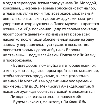
в отдел переводов. Азэми сразу узнала Ли. Молодой,
красивый, шикарные черные волосы свисают на лоб,
а глаза, как угли в ночи, так и сверкают, спортивный,
одет с иголочки, пахнет дорогими духами, смотрит
уверенно и непринужденно. Такие мужчины нравятся
женщинам. «Да, полковник щедр со своими агентами,
любит сорить деньгами, привязывает к себе всех
накрепко, после такой обеспеченной жизни на одну
зарплату переводчика, пусть даже в посольстве,
одеваться в самых дорогих бутиках Европы
не станешь», – подумала Азэми. Подошла к Ли Хвану
и проворковала:
– Будьте добры, пожалуйста, я в городе новичок,
а мне нужно сегодня вечером пройтись по магазинам,
чтобы запастись продуктами, а немецкого языка
не знаю. Не могли бы вы уделить мне час времени
примерно с 19 до 20. Меня зовут Аманда Крайтон. Я
новая сотрудница посольства, давайте знакомиться.
Ли поднялся из-за стола, поклонился ей:
– Будем знакомы, меня зовут Ли Хван. Я бы