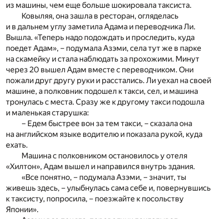
из машины, чем еще больше шокировала таксиста.
Ковыляя, она зашла в ресторан, огляделась
и в дальнем углу заметила Адама и переводчика Ли.
Вышла. «Теперь надо подождать и проследить, куда
поедет Адам», – подумала Азэми, села тут же в парке
на скамейку и стала наблюдать за прохожими. Минут
через 20 вышел Адам вместе с переводчиком. Они
пожали друг другу руки и расстались. Ли уехал на своей
машине, а полковник подошел к такси, сел, и машина
тронулась с места. Сразу же к другому такси подошла
и маленькая старушка:
– Едем быстрее вон за тем такси, – сказала она
на английском языке водителю и показала рукой, куда
ехать.
Машина с полковником остановилось у отеля
«Хилтон», Адам вышел и направился внутрь здания.
«Все понятно, – подумала Азэми, – значит, ты
живешь здесь, – улыбнулась сама себе и, повернувшись
к таксисту, попросила, – поезжайте к посольству
Японии».