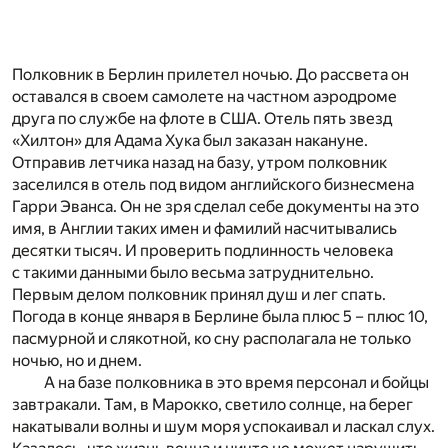
Полковник в Берлин прилетел ночью. До рассвета он
оставался в своем самолете на частном аэродроме
друга по службе на флоте в США. Отель пять звезд
«Хилтон» для Адама Хука был заказан накануне.
Отправив летчика назад на базу, утром полковник
заселился в отель под видом английского бизнесмена
Гарри Эванса. Он не зря сделал себе документы на это
имя, в Англии таких имен и фамилий насчитывались
десятки тысяч. И проверить подлинность человека
с такими данными было весьма затруднительно.
Первым делом полковник принял душ и лег спать.
Погода в конце января в Берлине была плюс 5 – плюс 10,
пасмурной и слякотной, ко сну располагала не только
ночью, но и днем.
А на базе полковника в это время персонал и бойцы
завтракали. Там, в Марокко, светило солнце, на берег
накатывали волны и шум моря успокаивал и ласкал слух.