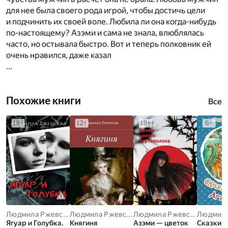
для нее была своего рода игрой, чтобы достичь цели
и подчинить их своей воле. Любила ли она когда-нибудь
по-настоящему? Азэми и сама не знала, влюблялась
часто, но остывала быстро. Вот и теперь полковник ей
очень нравился, даже казал
...
Похожие книги
Все
Людмила Ржевская
Людмила Ржевская
Людмила Ржевская
Ягуар и Голубка.
Княгиня
Азэми — цветок
Сказки 