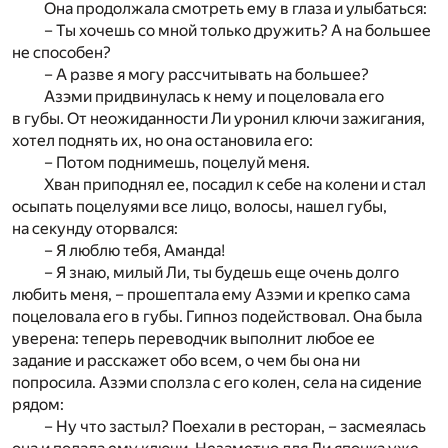
Она продолжала смотреть ему в глаза и улыбаться:
– Ты хочешь со мной только дружить? А на большее
не способен?
– А разве я могу рассчитывать на большее?
Азэми придвинулась к нему и поцеловала его
в губы. От неожиданности Ли уронил ключи зажигания,
хотел поднять их, но она остановила его:
– Потом поднимешь, поцелуй меня.
Хван приподнял ее, посадил к себе на колени и стал
осыпать поцелуями все лицо, волосы, нашел губы,
на секунду оторвался:
– Я люблю тебя, Аманда!
– Я знаю, милый Ли, ты будешь еще очень долго
любить меня, – прошептала ему Азэми и крепко сама
поцеловала его в губы. Гипноз подействовал. Она была
уверена: теперь переводчик выполнит любое ее
задание и расскажет обо всем, о чем бы она ни
попросила. Азэми сползла с его колен, села на сидение
рядом:
– Ну что застыл? Поехали в ресторан, – засмеялась