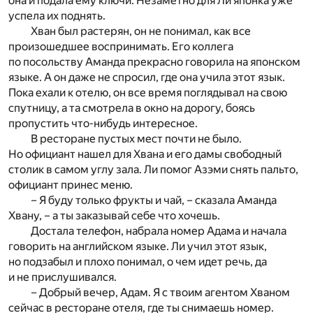
она и подала ему ключи. Незаметно для Ли японка уже
успела их поднять.
Хван был растерян, он не понимал, как все
произошедшее воспринимать. Его коллега
по посольству Аманда прекрасно говорила на японском
языке. А он даже не спросил, где она учила этот язык.
Пока ехали к отелю, он все время поглядывал на свою
спутницу, а та смотрела в окно на дорогу, боясь
пропустить что-нибудь интересное.
В ресторане пустых мест почти не было.
Но официант нашел для Хвана и его дамы свободный
столик в самом углу зала. Ли помог Азэми снять пальто,
официант принес меню.
– Я буду только фрукты и чай, – сказала Аманда
Хвану, – а ты заказывай себе что хочешь.
Достала телефон, набрала номер Адама и начала
говорить на английском языке. Ли учил этот язык,
но подзабыл и плохо понимал, о чем идет речь, да
и не прислушивался.
– Добрый вечер, Адам. Я с твоим агентом Хваном
сейчас в ресторане отеля, где ты снимаешь номер.