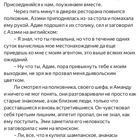
Присоединяйся к нам, поужинаем вместе.
Через пять минут в дверях ресторана появился
полковник. Азэми приподнялась из-за стола и помахала
ему рукой. Адам подошел к их столику, сел и заговорил
с Азэми на английском:
– Я знал, что ты гениальна, но что в течение одних
суток вычислишь мое местонахождение да еще
приедешь ко мне с моим агентом, это выше всяких моих
ожиданий.
– Ну что ты, Адам, пора привыкнуть тебе к моим
выходкам, не зря же прозвал меня дьявольским
цветком.
Ли смотрел на полковника, своего шефа, и Аманду
и ничего не мог понять, они разговаривали не просто как
старые знакомые, а как близкие люди, только что
расставшиеся и вновь встретившиеся. Он чувствовал
себя третьим лишним, аппетит пропал, он не знал, как
ему поступить. Эми заметила его неловкость
и заговорила с ним на японском:
– Ли, все, что я купила: шампанское, ананасы