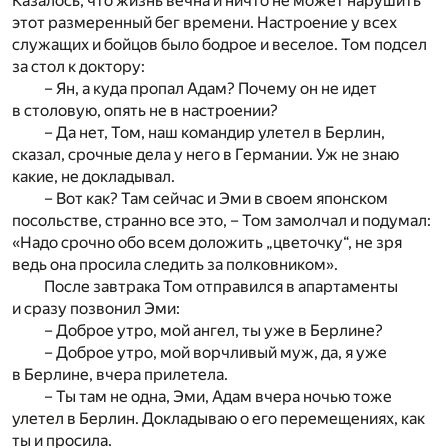
Казалось, что жизнь вечна и ничто не может нарушить
этот размеренный бег времени. Настроение у всех
служащих и бойцов было бодрое и веселое. Том подсел
за стол к доктору:
– Ян, а куда пропал Адам? Почему он не идет
в столовую, опять не в настроении?
– Да нет, Том, наш командир улетел в Берлин,
сказал, срочные дела у него в Германии. Уж не знаю
какие, не докладывал.
– Вот как? Там сейчас и Эми в своем японском
посольстве, странно все это, – Том замолчал и подумал:
«Надо срочно обо всем доложить „цветочку“, не зря
ведь она просила следить за полковником».
После завтрака Том отправился в апартаменты
и сразу позвонил Эми:
– Доброе утро, мой ангел, ты уже в Берлине?
– Доброе утро, мой ворчливый муж, да, я уже
в Берлине, вчера прилетела.
– Ты там не одна, Эми, Адам вчера ночью тоже
улетел в Берлин. Докладываю о его перемещениях, как
ты и просила.