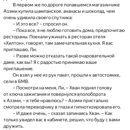
В первом же по дороге попавшемся магазинчике
Азэми купила шампанское, ананасы и шоколад, чем
очень удивила своего спутника:
– И это все? – спросил он.
– Пока все, я не люблю готовить дома, предпочитаю
рестораны. Поехали ужинать в ресторан отеля
«Хилтон», говорят, там замечательная кухня. Я вас
приглашаю, Ли.
– Разве можно отказать такой очаровательной
даме, как вы? Я с радостью принимаю ваше
приглашение.
Он взял у нее из рук пакет, прошли к автостоянке,
сели в БМВ.
– Посмотри на меня, Ли, – Хван поднял голову
от ключа зажигания и повернулся вполоборота
к Азэми, – я тебе нравлюсь? – Азэми пристально
смотрела переводчику в глаза и гипнотизировала его.
– И даже очень, – сказал запинаясь Хван. – Как
только увидел вас в кабинете, решил, что буду с вами
дружить.