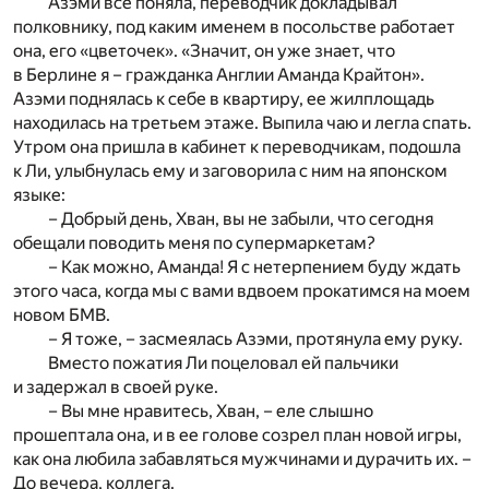
Азэми все поняла, переводчик докладывал
полковнику, под каким именем в посольстве работает
она, его «цветочек». «Значит, он уже знает, что
в Берлине я – гражданка Англии Аманда Крайтон».
Азэми поднялась к себе в квартиру, ее жилплощадь
находилась на третьем этаже. Выпила чаю и легла спать.
Утром она пришла в кабинет к переводчикам, подошла
к Ли, улыбнулась ему и заговорила с ним на японском
языке:
– Добрый день, Хван, вы не забыли, что сегодня
обещали поводить меня по супермаркетам?
– Как можно, Аманда! Я с нетерпением буду ждать
этого часа, когда мы с вами вдвоем прокатимся на моем
новом БМВ.
– Я тоже, – засмеялась Азэми, протянула ему руку.
Вместо пожатия Ли поцеловал ей пальчики
и задержал в своей руке.
– Вы мне нравитесь, Хван, – еле слышно
прошептала она, и в ее голове созрел план новой игры,
как она любила забавляться мужчинами и дурачить их. –
До вечера, коллега.