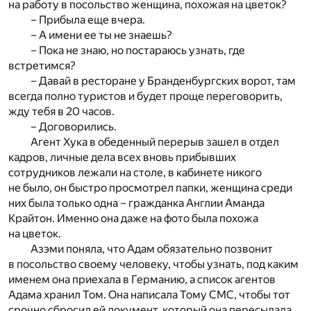
на работу в посольство женщина, похожая на цветок?
– Прибыла еще вчера.
– А имени ее ты не знаешь?
– Пока не знаю, но постараюсь узнать, где
встретимся?
– Давай в ресторане у Бранденбургских ворот, там
всегда полно туристов и будет проще переговорить,
жду тебя в 20 часов.
– Договорились.
Агент Хука в обеденный перерыв зашел в отдел
кадров, личные дела всех вновь прибывших
сотрудников лежали на столе, в кабинете никого
не было, он быстро просмотрел папки, женщина среди
них была только одна – гражданка Англии Аманда
Крайтон. Именно она даже на фото была похожа
на цветок.
Азэми поняла, что Адам обязательно позвонит
в посольство своему человеку, чтобы узнать, под каким
именем она приехала в Германию, а список агентов
Адама хранил Том. Она написала Тому СМС, чтобы тот
срочно сбросил ей документ, который она пересылала