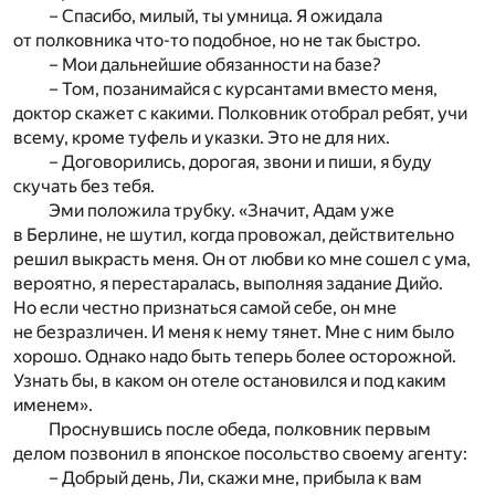
– Спасибо, милый, ты умница. Я ожидала
от полковника что-то подобное, но не так быстро.
– Мои дальнейшие обязанности на базе?
– Том, позанимайся с курсантами вместо меня,
доктор скажет с какими. Полковник отобрал ребят, учи
всему, кроме туфель и указки. Это не для них.
– Договорились, дорогая, звони и пиши, я буду
скучать без тебя.
Эми положила трубку. «Значит, Адам уже
в Берлине, не шутил, когда провожал, действительно
решил выкрасть меня. Он от любви ко мне сошел с ума,
вероятно, я перестаралась, выполняя задание Дийо.
Но если честно признаться самой себе, он мне
не безразличен. И меня к нему тянет. Мне с ним было
хорошо. Однако надо быть теперь более осторожной.
Узнать бы, в каком он отеле остановился и под каким
именем».
Проснувшись после обеда, полковник первым
делом позвонил в японское посольство своему агенту:
– Добрый день, Ли, скажи мне, прибыла к вам