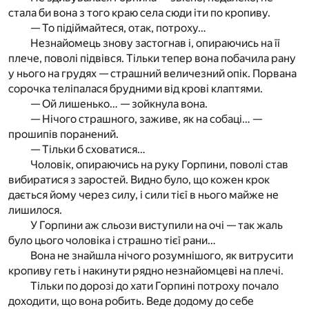
стала би вона з того краю села сюди іти по кропиву.
— То підіймайтеся, отак, потроху…
Незнайомець знову застогнав і, опираючись на її
плече, поволі підвівся. Тільки тепер вона побачила рану
у нього на грудях — страшний величезний опік. Порвана
сорочка теліпалася брудними від крові клаптями.
— Ой лишенько… — зойкнула вона.
— Нічого страшного, заживе, як на собаці… —
прошипів поранений.
— Тільки б сховатися…
Чоловік, опираючись на руку Горпини, поволі став
вибиратися з заростей. Видно було, що кожен крок
дається йому через силу, і сили тієї в нього майже не
лишилося.
У Горпини аж сльози виступили на очі — так жаль
було цього чоловіка і страшно тієї рани…
Вона не знайшла нічого розумнішого, як витрусити
кропиву геть і накинути рядно незнайомцеві на плечі.
Тільки по дорозі до хати Горпині потроху почало
доходити, що вона робить. Веде додому до себе