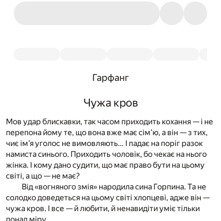
Гарфанг
Чужа кров
Мов удар блискавки, так часом приходить кохання — і не
перепона йому те, що вона вже має сім’ю, а він — з тих,
чиє ім’я уголос не вимовляють… І падає на поріг разок
намиста синього. Приходить чоловік, бо чекає на нього
жінка. І кому дано судити, що має право бути на цьому
світі, а що — не має?
Від «вогняного змія» народила сина Горпина. Та не
солодко доведеться на цьому світі хлопцеві, адже він —
чужа кров. І все — й любити, й ненавидіти уміє тільки
понад міру…