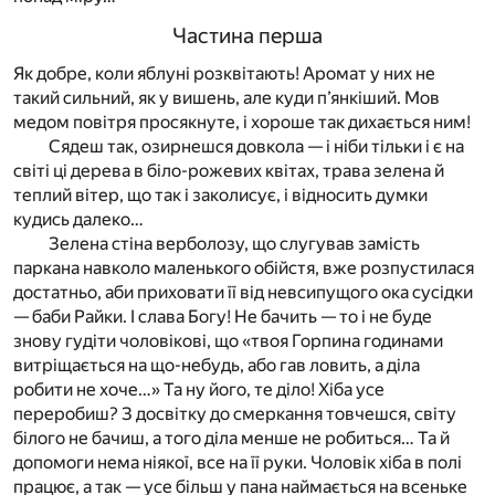
Частина перша
Як добре, коли яблуні розквітають! Аромат у них не
такий сильний, як у вишень, але куди п’янкіший. Мов
медом повітря просякнуте, і хороше так дихається ним!
Сядеш так, озирнешся довкола — і ніби тільки і є на
світі ці дерева в біло-рожевих квітах, трава зелена й
теплий вітер, що так і заколисує, і відносить думки
кудись далеко…
Зелена стіна верболозу, що слугував замість
паркана навколо маленького обійстя, вже розпустилася
достатньо, аби приховати її від невсипущого ока сусідки
— баби Райки. І слава Богу! Не бачить — то і не буде
знову гудіти чоловікові, що «твоя Горпина годинами
витріщається на що-небудь, або гав ловить, а діла
робити не хоче…» Та ну його, те діло! Хіба усе
переробиш? З досвітку до смеркання товчешся, світу
білого не бачиш, а того діла менше не робиться… Та й
допомоги нема ніякої, все на її руки. Чоловік хіба в полі
працює, а так — усе більш у пана наймається на всеньке