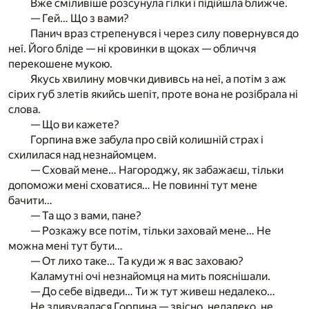
Вже сміливіше розсунула гілки і підійшла ближче.
— Гей… Що з вами?
Панич враз стрепенувся і через силу повернувся до
неї. Його бліде — ні кровинки в щоках — обличчя
перекошене мукою.
Якусь хвилину мовчки дививсь на неї, а потім з аж
сірих губ злетів якийсь шепіт, проте вона не розібрала ні
слова.
— Що ви кажете?
Горпина вже забула про свій колишній страх і
схилилася над незнайомцем.
— Сховай мене… Нагороджу, як забажаєш, тільки
допоможи мені сховатися… Не повинні тут мене
бачити…
— Та що з вами, пане?
— Розкажу все потім, тільки заховай мене… Не
можна мені тут бути…
— От лихо таке… Та куди ж я вас заховаю?
Каламутні очі незнайомця на мить пояснішали.
— До себе відведи… Ти ж тут живеш недалеко…
Не здивувалася Горпина — звісно, недалеко, не