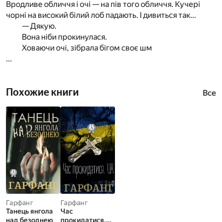
Вродливе обличчя і очі — на пів того обличчя. Кучері
чорні на високий білий лоб падають. І дивиться так…
— Дякую.
Вона ніби прокинулася.
Ховаючи очі, зібрала бігом своє шм
...
Похожие книги
Все
Гарфанг
Гарфанг
Танець янгола
Час
над безоднею
прокидатися.U