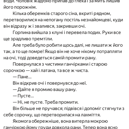
води. Чоловік жадібно припав до глека і за мить лишив
його порожнім.
Кілька оберемків старого сіна, вкриті рядном,
перетворилися на непогану постіль незнайомцеві, куди
він відразу ж і звалився, закривши очі.
Горпина вийшла з клуні і перевела подих. Руки все
ще зрадливо тремтіли.
Але треба було робити щось далі, не лишати ж його
так, а то ще помре! Якщо він не хоче нікому потрапляти
на очі, тоді доведеться самій промити рану.
Повернулася з чистими ганчірками і старою
сорочкою — хай і латана, та все ж чиста.
— Пане…
Він відкрив очі і повернувся до неї.
— Дайте я промию вашу рану.
— Пусте…
— Ні, не пусте. Треба промити.
Він більше не пручався; підвівся і допоміг стягнути з
себе сорочку, що перетворилася на лахміття.
Якомога обережніше, вона витерла мокрою
ганчіркою йому груди довкола рани. Тепер вона ясно