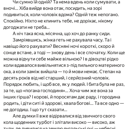
Чи сумно їй одній? Та нема вдень коли сумувати, а
вночі… Хіба вийде вона отак, посидить, на зорі
подивиться, коли чоловік вдома? Одній теж непогано.
Спокійно. Ніхто не кпинить тебе, не дорікає, нікому
догоджати не треба…
А ніч така ясна, місячна, що хоч до ранку сиди.
Замріявшись, жінка геть не рахувала часу. Та і
навіщо його рахувати? Весняні ночі короткі, скоро й
сонце встане, а тоді — знову день і все спочатку. Коли ще
можна відчути себе майже вільною? І в дівоцтві рідко
коли вдавалося вивільнятися з-під пильного материного
ока, а коли заміж вийшла — то й мови немає. Степан на
десять років від неї старший, і серйозний чоловік.
Порядок любить, і щоб все, як у людей. І бита була не раз,
за те, що «погана господиня»… Хоча чим же вона за
інших гірша? І корові, й поросятам дає раду, і городина
родить, і діти ситі й здорові, хвала богові… Та все одно —
не догодиш. І що тут сказати…
Але думки її вже відірвалися від звичного свого
кола щоденних турбот і злітали високо — високо, аж
туди, де дивилися на землю янгольські очі — небесні