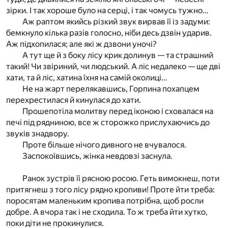
зірки. І так хороше було на серці, і так чомусь тужно…
Аж раптом якийсь різкий звук вирвав її із задуми:
бемкнуло кілька разів голосно, ніби десь дзвін ударив.
Аж підхопилася; але які ж дзвони уночі?
А тут ще й з боку лісу крик долинув — та страшний
такий! Чи звіриний, чи людський. А ліс недалеко — ще дві
хати, та й ліс, хатина їхня на самій околиці…
Не на жарт перелякавшись, Горпина похапцем
перехрестилася й кинулася до хати.
Прошепотіла молитву перед іконою і сховалася на
печі під рядниною, все ж сторожко прислухаючись до
звуків знадвору.
Проте більше нічого дивного не вчувалося.
Заспокоївшись, жінка невдовзі заснула.
Ранок зустрів її рясною росою. Геть вимокнеш, поти
притягнеш з того лісу рядно кропиви! Проте йти треба:
поросятам маленьким кропива потрібна, щоб росли
добре. А вчора так і не сходила. То ж треба йти хутко,
поки діти не прокинулися.