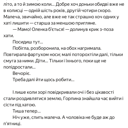
літо, а то й зимою коли… Добре хоч доньки обидві вже не
в колисці — одній шість років, другій чотири скоро.
Малеча, звичайно, але вже не так страшно хоч одних у
хаті лишити — старша за меншою пригляне.
— Мамо! Оленка б’ється! — долинув крик з-поза
хати.
Посидиш тут…
Побігла, розборонила, на обох нагримала.
Повтирала фартухом носи; малі поторохтіли далі, тільки
смуга за ними. Діти… Тільки і їхнього, поки ще не
попідростали…
Вечоріє.
Треба далі йти щось робити…
І лише коли зорі повідкривали очі і без цікавості
стали роздивлятися землю, Горпина знайшла час вийти і
сісти під хатою.
Тиша тепер…
Ніч уже, спить малеча. А чоловіка не буде аж до
п’ятниці.