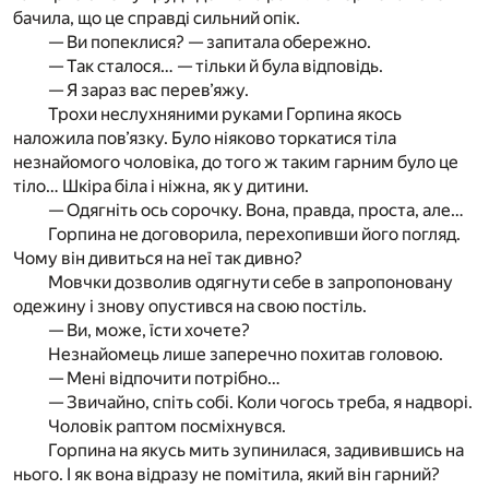
бачила, що це справді сильний опік.
— Ви попеклися? — запитала обережно.
— Так сталося… — тільки й була відповідь.
— Я зараз вас перев’яжу.
Трохи неслухняними руками Горпина якось
наложила пов’язку. Було ніяково торкатися тіла
незнайомого чоловіка, до того ж таким гарним було це
тіло… Шкіра біла і ніжна, як у дитини.
— Одягніть ось сорочку. Вона, правда, проста, але…
Горпина не договорила, перехопивши його погляд.
Чому він дивиться на неї так дивно?
Мовчки дозволив одягнути себе в запропоновану
одежину і знову опустився на свою постіль.
— Ви, може, їсти хочете?
Незнайомець лише заперечно похитав головою.
— Мені відпочити потрібно…
— Звичайно, спіть собі. Коли чогось треба, я надворі.
Чоловік раптом посміхнувся.
Горпина на якусь мить зупинилася, задивившись на
нього. І як вона відразу не помітила, який він гарний?