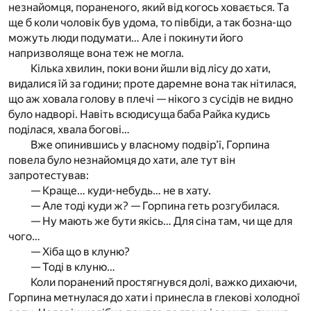
незнайомця, пораненого, який від когось ховається. Та
ще б коли чоловік був удома, то півбіди, а так бозна-що
можуть люди подумати… Але і покинути його
напризволяще вона теж не могла.
Кілька хвилин, поки вони йшли від лісу до хати,
видалися їй за години; проте даремне вона так нітилася,
що аж ховала голову в плечі — нікого з сусідів не видно
було надворі. Навіть всюдисуща баба Райка кудись
поділася, хвала богові…
Вже опинившись у власному подвір’ї, Горпина
повела було незнайомця до хати, але тут він
запротестував:
— Краще… куди-небудь… не в хату.
— Але тоді куди ж? — Горпина геть розгубилася.
— Ну мають же бути якісь… Для сіна там, чи ще для
чого…
— Хіба що в клуню?
— Тоді в клуню…
Коли поранений простягнувся долі, важко дихаючи,
Горпина метнулася до хати і принесла в глекові холодної