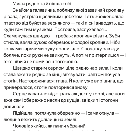
Узяла рядно та й пішла собі.
Знайома галявинка, поблизу якої зазвичай кропиву
різала, зустріла щасливим щебетом. Геть збожеволіло
птаство від буйства весняного — такі пісні виводять, що
куди там тим музикам! Постояла, заслухалася…
Схаменулася швидко — треба ж кропиву різати. Зуби
стисла, взяла рукою оберемок молодої кропиви. Ніби
голками гарячими руку пронизало. Спочатку завжди
боляче, поки руки не звикнуть. А потім притерпишся — і
вже ніби й не помічаєш того болю.
Швидко старим серпом ціле рядно нарізала. І коли
стала вже те рядно за кінці зв’язувати, раптом почула
стогін. Насторожилася; тиша. Й коли уже вирішила, що
приверзлося, стогін повторився знову.
Серце калатало від страху аж десь у горлі, але ноги
вже самі обережно несли до кущів, звідки ті стогони
долинали.
Підійшла, поглянула обережно — і сама охнула —
людина лежить долілиць на землі.
Чоловік якийсь, як панич убраний.