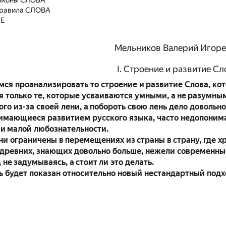
 законы СЛОВА
правила СЛОВА
Е
Мельников Валерий Игор
I. Строение и развитие Сл
мся проанализировать то строение и развитие Слова, кото
я только те, которые усваиваются умными, а не разумн
го из-за своей лени, а побороть свою лень дело довольно
имающиеся развитием русского языка, часто недопоним
и малой любознательности.
они ограничены в перемещениях из страны в страну, где 
древних, знающих довольно больше, нежели современны
 не задумываясь, а стоит ли это делать.
ь будет показан относительно новый нестандартный подх