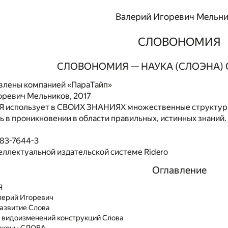
Валерий Игоревич Мельн
СЛОВОНОМИЯ
СЛОВОНОМИЯ — НАУКА (СЛОЭНА)
влены компанией «ПараТайп»
оревич Мельников, 2017
спользует в СВОИХ ЗНАНИЯХ множественные структурн
 в проникновении в области правильных, истинных знаний.
483-7644-3
еллектуальной издательской системе Ridero
Оглавление
Я
лерий Игоревич
развитие Слова
ка видоизменений конструкций Слова