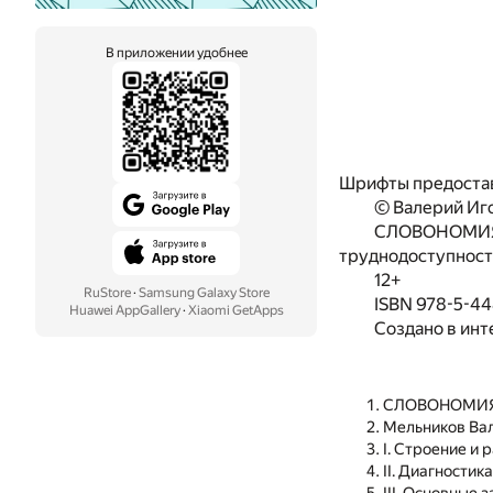
В приложении удобнее
Шрифты предоста
© Валерий Иг
СЛОВОНОМИЯ и
труднодоступность
12+
RuStore
·
Samsung Galaxy Store
ISBN 978-5-4
Huawei AppGallery
·
Xiaomi GetApps
Создано в инт
СЛОВОНОМИ
Мельников Ва
I. Строение и 
II. Диагности