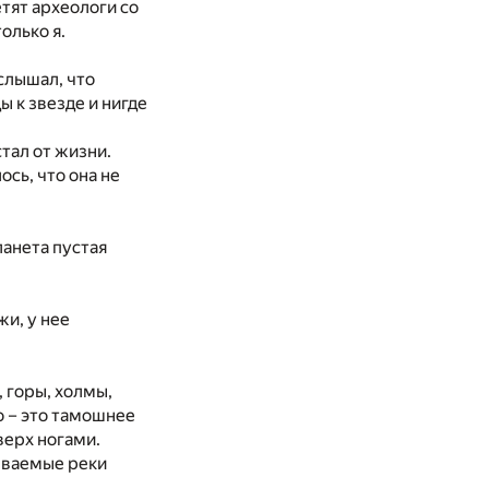
етят археологи со
олько я.
слышал, что
ы к звезде и нигде
стал от жизни.
сь, что она не
ланета пустая
жи, у нее
 горы, холмы,
о – это тамошнее
верх ногами.
зываемые реки