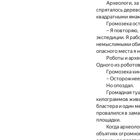
Археологи, за
спряталось дерево
квадратными ямам
Громозека ост
– Я повторяю, 
экспедиции. Я раб
немыслимыми обита
опасного места я 
Роботы и архе
Одного из роботов
Громозека кин
– Осторожнее!
Но опоздал.
Громадная туш
килограммов живог
бластера и один ме
провалился в зам
площадки.
Когда археоло
объятиях огромног