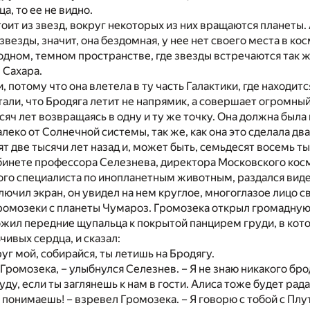
ца, то ее не видно.
тоит из звезд, вокруг некоторых из них вращаются планеты. 
везды, значит, она бездомная, у нее нет своего места в кос
лодном, темном пространстве, где звезды встречаются так ж
 Сахара.
 потому что она влетела в ту часть Галактики, где находитс
ли, что Бродяга летит не напрямик, а совершает огромный 
сяч лет возвращаясь в одну и ту же точку. Она должна была
леко от Солнечной системы, так же, как она это сделала дв
ят две тысячи лет назад и, может быть, семьдесят восемь т
бинете профессора Селезнева, директора Московского кос
ого специалиста по инопланетным животным, раздался вид
лючил экран, он увидел на нем круглое, многоглазое лицо с
ромозеки с планеты Чумароз. Громозека открыл громадную
ожил передние щупальца к покрытой панцирем груди, в кот
чивых сердца, и сказал:
руг мой, собирайся, ты летишь на Бродягу.
Громозека, – улыбнулся Селезнев. – Я не знаю никакого брод
уду, если ты заглянешь к нам в гости. Алиса тоже будет рада
е понимаешь! – взревел Громозека. – Я говорю с тобой с Плу