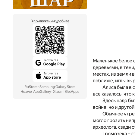
В приложении удобнее
Маленькое белое с
деревьями, в тени,
местах, из земли 
поближе, иглы выр
Алиса была в с
RuStore
·
Samsung Galaxy Store
Huawei AppGallery
·
Xiaomi GetApps
все казалось, что
Здесь надо бы
войне, но и другой
Обычное утрен
могло грозить неп
археолога, сзади 
Громозека – с