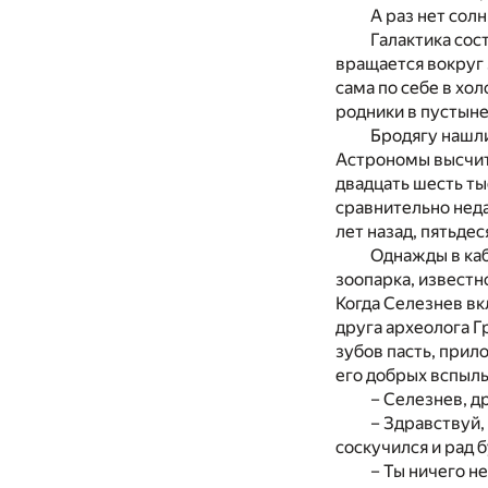
А раз нет солн
Галактика сос
вращается вокруг з
сама по себе в хо
родники в пустыне
Бродягу нашли,
Астрономы высчита
двадцать шесть ты
сравнительно неда
лет назад, пятьдес
Однажды в ка
зоопарка, известн
Когда Селезнев вк
друга археолога Г
зубов пасть, прил
его добрых вспыль
– Селезнев, д
– Здравствуй, 
соскучился и рад б
– Ты ничего н