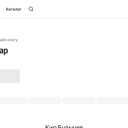
Каталог
айн книгу
ар
Кир Булычев