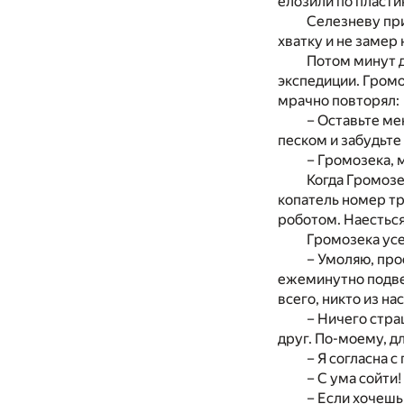
елозили по пласти
Селезневу при
хватку и не замер 
Потом минут д
экспедиции. Громо
мрачно повторял:
– Оставьте ме
песком и забудьте
– Громозека, 
Когда Громозе
копатель номер тр
роботом. Наесться
Громозека усе
– Умоляю, про
ежеминутно подве
всего, никто из н
– Ничего стра
друг. По-моему, д
– Я согласна с
– С ума сойти
– Если хочешь,