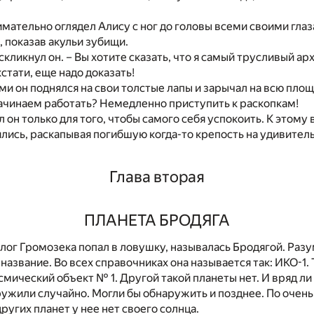
мательно оглядел Алису с ног до головы всеми своими глаз
 показав акульи зубищи.
оскликнул он. – Вы хотите сказать, что я самый трусливый ар
кстати, еще надо доказать!
ми он поднялся на свои толстые лапы и зарычал на всю площ
ачинаем работать? Немедленно приступить к раскопкам!
л он только для того, чтобы самого себя успокоить. К этому
лись, раскапывая погибшую когда-то крепость на удивител
Глава вторая
ПЛАНЕТА БРОДЯГА
олог Громозека попал в ловушку, называлась Бродягой. Разу
азвание. Во всех справочниках она называется так: ИКО-1. Т
мический объект № 1. Другой такой планеты нет. И вряд ли 
ужили случайно. Могли бы обнаружить и позднее. По очень
других планет у нее нет своего солнца.