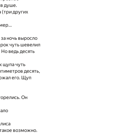
 в душе.
 (три других
амер…
 за ночь выросло
ерок чуть шевелил
 Но ведь десять
к щупа чуть
нтиметров десять,
ержал его. Щуп
горелись. Он
чало
Алиса
 такое возможно.