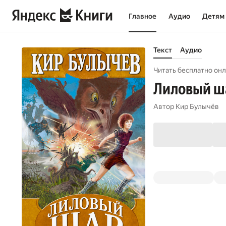
Главное
Аудио
Детям
Текст
Аудио
Читать бесплатно онл
Лиловый ш
Автор
Кир Булычёв