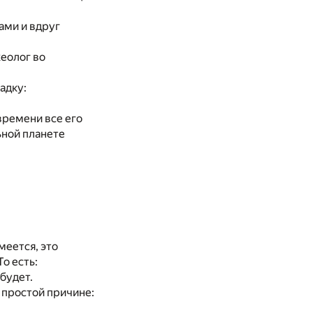
ами и вдруг
хеолог во
адку:
 времени все его
ьной планете
меется, это
о есть:
будет.
 простой причине: