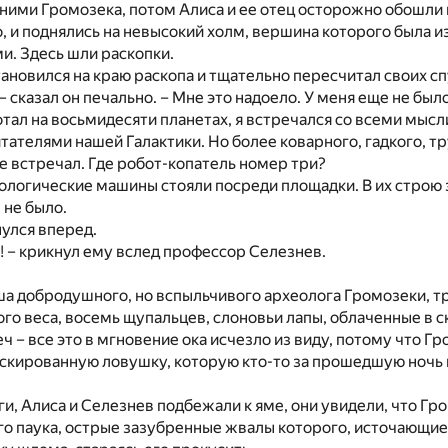
 ними Громозека, потом Алиса и ее отец осторожно обошли 
, и поднялись на невысокий холм, вершина которого была и
и. Здесь шли раскопки.
ановился на краю раскопа и тщательно пересчитал своих сп
– сказал он печально. – Мне это надоело. У меня еще не был
отал на восьмидесяти планетах, я встречался со всеми мыс
телями нашей Галактики. Но более коварного, гадкого, тр
не встречал. Где робот-копатель номер три?
ологические машины стояли посреди площадки. В их строю 
 не было.
улся вперед.
 – крикнул ему вслед профессор Селезнев.
а добродушного, но вспыльчивого археолога Громозеки, т
о веса, восемь щупальцев, слоновьи лапы, облаченные в с
ч – все это в мгновение ока исчезло из виду, потому что Г
аскированную ловушку, которую кто-то за прошедшую ночь
ги, Алиса и Селезнев подбежали к яме, они увидели, что Гр
о паука, острые зазубренные жвалы которого, источающие