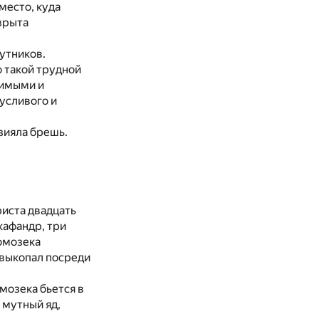
место, куда
зрыта
утников.
о такой трудной
лимыми и
усливого и
зияла брешь.
риста двадцать
кафандр, три
ромозека
 выкопал посреди
омозека бьется в
 мутный яд,