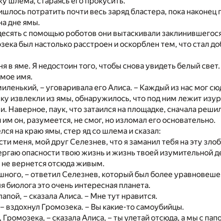
ку шлема, стараясь его прокусить.
шлось потратить почти весь заряд бластера, пока наконец 
на дне ямы.
есять с помощью роботов они вытаскивали заклинившегося
зека был настолько расстроен и оскорблен тем, что стал до
ня в яме. Я недостоин того, чтобы снова увидеть белый свет
 мое имя.
миленький, – уговаривала его Алиса. – Каждый из нас мог сю
ку извлекли из ямы, обнаружилось, что под ним лежит изу
и. Наверное, паук, что затаился на площадке, сначала реши
 им он, разумеется, не смог, но изломал его основательно.
лся на краю ямы, стер яд со шлема и сказал:
сти меня, мой друг Селезнев, что я заманил тебя на эту зло
ргаю опасности твою жизнь и жизнь твоей изумительной д
ас не вернется отсюда живым.
шного, – ответил Селезнев, который был более уравновеше
ля биолога это очень интересная планета.
 папой, – сказала Алиса. – Мне тут нравится.
! – вздохнул Громозека. – Вы какие-то самоубийцы.
 Громозека, – сказала Алиса, – ты улетай отсюда, а мы с па