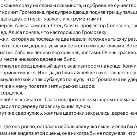
похожее сразу на слона и осьминога, и добрейшее существо
уг кричит Громозека, предупреждающе подняв три щупальца
ще в двух он несет ящики с инструментами).
ерли. Алиса замерла. Отец Алисы, профессор Селезнев, з
ед, Алиса поняла, что насторожило Громозеку.
ки, которая за последние две недели исхожена тысячу раз,
 пять ростом дерево, усыпанное желтыми цветочками. Вет
стья, бабочки лениво порхали над цветами. Очень красиво.
ом месте никакого дерева не было.
тянул вперед длинный щуп с анализатором на конце. Кончи
о принюхивался. И когда до ближайшей ветки оставалось са
хнуло веткой и так рубануло по щупу, что Громозека не уд
тут же к нему полетели иглы рыжих шаров.
ссердился.
оело! – вскричал он. Глаза под прозрачным шаром шлема за
 ударил по дереву парализующим лучом.
тут же свернулись, желтые цветочки закрылись, дерево на
, где оно росло, осталась небольшая кучка пыли, и если бы 
ами не видела этой сцены, она никогда бы не подумала, что