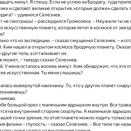
дцать минут. Я спешу. Если не успею на Бродягу, туда прил
тики и сделают великие открытия, которые должен сделать т
родяга? – удивился Селезнев.
ет не смотришь! – рассердился Громозека. – Неужели ты не 
л искусственную планету, которая летит в космосе от звезд
я?
лько что из экспедиции, – сказал смущенно Селезнев, – и от
й. Ким нашел в открытом космосе бродячую планету. Оказало
 другие тела, а отталкивает их.
не может, – твердо сказал Селезнев.
й. У меня осталось восемь минут. Ким обнаружил, что эта п
 ее искусственная. Ты меня слышишь?
залась вывернутой наизнанку. То, что у других планет снару
, понимаешь?
онимаю.
ебе большой орех с маленьким ядрышком внутри. Вся трава,
ятся на внутренней стороне скорлупы. А маленькое ядрышк
 нашей точки зрения, по этой планете можно ходить только в
ия физики – глупость, – сказал Селезнев. – Все твои так на
а горы тоже упадут на внутреннее солнце.