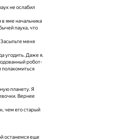
паук не ослабил
 в яме начальника
бычей паука, что
. Засыпьте меня
да угодить. Даже я.
родованный робот-
л полакомиться
бную планету. Я
евочки. Вернее
н, чем его старый
пой останемся еще