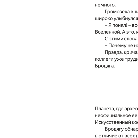
немного.
Громозека вни
широко улыбнулся,
– Я понял! – в
Вселенной. А это, 
С этими слова
– Почему не н
Правда, крича
коллеги уже труди
Бродяга.
Планета, где архе
неофициальное ее н
Искусственный кос
Бродягу обнар
в отличие от всех 