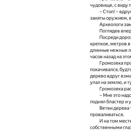
чудовище, с виду 
– Стоп! – вдр
заняты оружием, е
Археологи зам
Поглядев впер
Посреди дорож
крепкое, метров в
длинные нежные ли
часов назад на эт
Громозека про
покачивался, будт
дерево вдруг взма
упал на землю, и 
Громозека ра
– Мне это над
поднял бластер и
Ветви дерева 
проваливаться.
И на том месте
собственными глаз