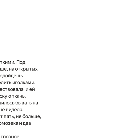
откими. Под
ьше, на открытых
 подойдешь
елить иголками.
вствовала, и ей
скую ткань.
дилось бывать на
не видела.
 пять, не больше,
омозека и два
 грозное