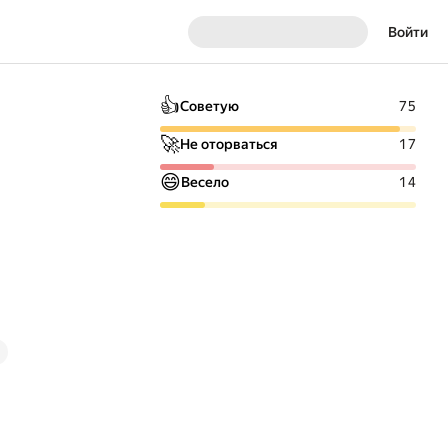
Войти
👍
Советую
75
🚀
Не оторваться
17
😄
Весело
14