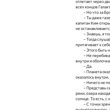
отлетает через два
всех концов Галак
– Но что за Б
– Ты даже газ
капитан Ким откры
не останавливаетс
– Знаешь, я то
– Тогда слуша
притягивает к себе
– Этого быть 
– Не перебива
внутри и оболочка
– Да.
– Планета ока
оказалось внутри
– Ничего не п
– Представь с
реки, озера наход
солнце. То есть, с
– С точки зрен
выльются внутрь, 