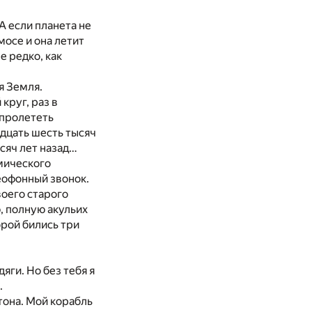
А если планета не
мосе и она летит
е редко, как
я Земля.
круг, раз в
 пролететь
адцать шесть тысяч
ысяч лет назад…
мического
еофонный звонок.
воего старого
, полную акульих
орой бились три
яги. Но без тебя я
.
тона. Мой корабль