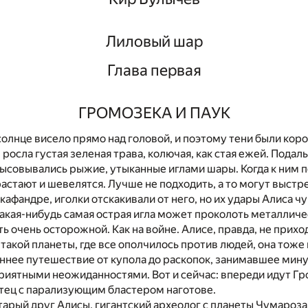
Лиловый шар
Глава первая
ГРОМОЗЕКА И ПАУК
олнце висело прямо над головой, и поэтому тени были кор
 росла густая зеленая трава, колючая, как стая ежей. Подал
высовывались рыжие, утыканные иглами шары. Когда к ним
астают и шевелятся. Лучше не подходить, а то могут выстр
кафандре, иголки отскакивали от него, но их удары Алиса чу
 какая-нибудь самая острая игла может проколоть металличе
ть очень осторожной. Как на войне. Алисе, правда, не прихо
 такой планеты, где все ополчилось против людей, она тоже 
нее путешествие от купола до раскопок, занимавшее минут
риятными неожиданностями. Вот и сейчас: впереди идут Гр
отец с парализующим бластером наготове.
тарый друг Алисы, гигантский археолог с планеты Чумароза