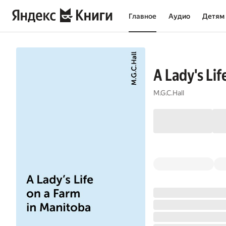
Главное
Аудио
Детям
A Lady's Lif
M.G.C.Hall