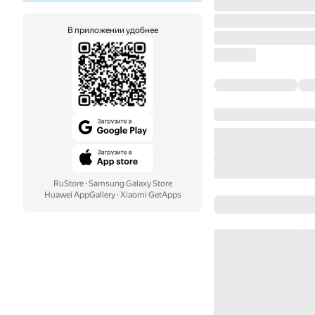
В приложении удобнее
RuStore
·
Samsung Galaxy Store
Huawei AppGallery
·
Xiaomi GetApps