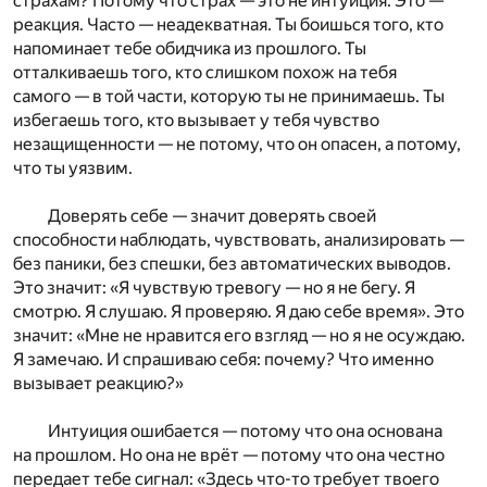
страхам? Потому что страх — это не интуиция. Это —
реакция. Часто — неадекватная. Ты боишься того, кто
напоминает тебе обидчика из прошлого. Ты
отталкиваешь того, кто слишком похож на тебя
самого — в той части, которую ты не принимаешь. Ты
избегаешь того, кто вызывает у тебя чувство
незащищенности — не потому, что он опасен, а потому,
что ты уязвим.
Доверять себе — значит доверять своей
способности наблюдать, чувствовать, анализировать —
без паники, без спешки, без автоматических выводов.
Это значит: «Я чувствую тревогу — но я не бегу. Я
смотрю. Я слушаю. Я проверяю. Я даю себе время». Это
значит: «Мне не нравится его взгляд — но я не осуждаю.
Я замечаю. И спрашиваю себя: почему? Что именно
вызывает реакцию?»
Интуиция ошибается — потому что она основана
на прошлом. Но она не врёт — потому что она честно
передает тебе сигнал: «Здесь что-то требует твоего