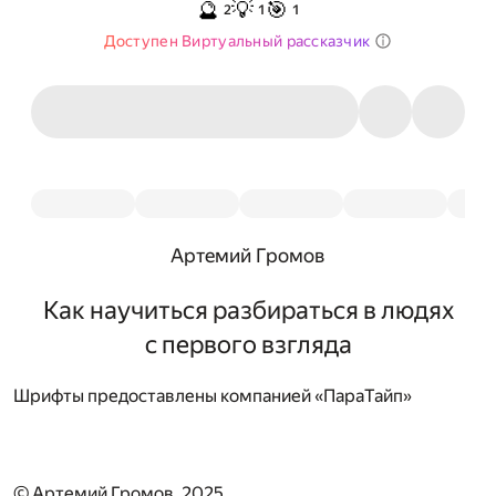
🔮
💡
🎯
2
1
1
Доступен Виртуальный рассказчик
Артемий Громов
Как научиться разбираться в людях
с первого взгляда
Шрифты предоставлены компанией «ПараТайп»
© Артемий Громов, 2025