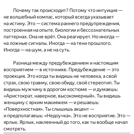
Почему так происходит? Потому что интуиция —
не волшебный компас, который всегда указывает
на истину. Это — система раннего предупреждения,
построенная на опыте, биологии и бессознательных
паттернах. Она не врёт. Она реагирует. Но иногда —
на ложные сигналы. Иногда — на тени прошлого.
Иногда — на шум, а не на суть.
Разница между предубеждением и настоящим
восприятием — в источнике. Предубеждение — это
проекция. Это когда ты видишь не человека, а свой
страх, свою травму, свою обиду, свой стереотип. Ты
видишь мужчину в дорогом костюме — и думаешь:
«Аристократ, наверное, высокомерный». Ты видишь
женщину с ярким макияжем — и решаешь:
«Поверхностная». Ты слышишь акцент —
и предполагаешь: «Недоучка». Это не восприятие. Это —
ярлык. Ярлык, наклеенный до того, как ты вообще начал
смотреть.