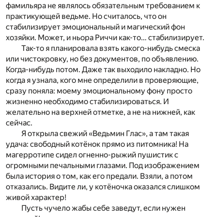
фамильяра не являлось обязательным требованием к
практикующей ведьме. Но считалось, что он
стабилизирует эмоциональный и магический фон
хозяйки. Может, и ньора Риччи как-то… стабилизирует.
Так-то я планировала взять какого-нибудь смеска
или чистокровку, но без документов, по объявлению.
Когда-нибудь потом. Даже так выходило накладно. Но
когда я узнала, кого мне определили в проверяющие,
сразу поняла: моему эмоциональному фону просто
жизненно необходимо стабилизироваться. И
желательно на верхней отметке, а не на нижней, как
сейчас.
Я открыла свежий «Ведьмин Глас», а там такая
удача: свободный котёнок прямо из питомника! На
магерротипе сидел огненно-рыжий пушистик с
огромными печальными глазами. Под изображением
была история о том, как его предали. Взяли, а потом
отказались. Видите ли, у котёночка оказался слишком
живой характер!
Пусть чучело жабы себе заведут, если нужен