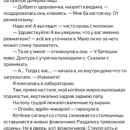
загорелое дочерна лицо.
— Добрего здоровичка, ньоритта ведьма, —
поздоровалась она, кланяясь. — Мне ба настоечку. От
рехматизьму.
Надо же! А выглядит — чисто кровь с молоком.
— Здравствуйте! А вы уверены, что у вас именно
ревматизм? — всё же уточнила я. Мало ли из-за чего
может спину прихватить.
— Та не у меня! — отмахнулась она. — У батюшки
маво. Дохтурь с утречка приходили-с. Сказали-с
принимать.
— А… Тогда с вас… — начала я, но внутри дома что-то
загрохотало. — Извините!
Я помчалась в лабораторию.
Там, прямо на столе, мой котёнок мирно вылизывал
подхвостье, вертикально задрав заднюю лапу.
На полу грудой лежали сваленные пузырьки.
— Огонёк, ядрён-макарон! — гаркнула я.
Котёнок сиганул со стола, смахивая со столешницы
оставшиеся в живых флакончики. Раздалось тревожное
«дзинь». Не в дверь, а от флакончиков. Стекло хоть и