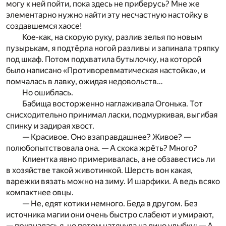
могу к ней пойти, пока здесь не приберусь? Мне же
элементарно нужно найти эту несчастную настойку в
создавшемся хаосе!
Кое-как, на скорую руку, разлив зелья по новым
пузырькам, я подтёрла ногой разливы и запинала тряпку
под шкаф. Потом подхватила бутылочку, на которой
было написано «Противоревматическая настойка», и
помчалась в лавку, ожидая недовольств…
Но ошиблась.
Бабища восторженно наглаживала Огонька. Тот
снисходительно принимал ласки, подмуркивая, выгибая
спинку и задирая хвост.
— Красивое. Оно взаправдашнее? Живое? —
полюбопытствовала она. — А скока жрёть? Много?
Клиентка явно примеривалась, а не обзавестись ли
в хозяйстве такой животинкой. Шерсть вон какая,
варежки вязать можно на зиму. И шарфики. А ведь всяко
компактнее овцы.
— Не, едят котики немного. Беда в другом. Без
источника магии они очень быстро слабеют и умирают,
— призналась я, но потом натянула на лицо улыбку: — А