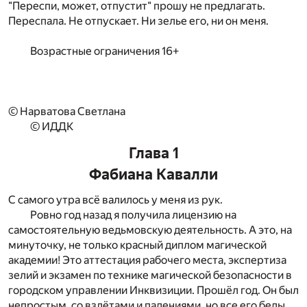
"Переспи, может, отпустит" прошу не предлагать.
Переспала. Не отпускает. Ни зелье его, ни он меня.
Возрастные ограничения 16+
© Нарватова Светлана
© ИДДК
Глава 1
Фабиана Кавалли
С самого утра всё валилось у меня из рук.
Ровно год назад я получила лицензию на
самостоятельную ведьмовскую деятельность. А это, на
минуточку, не только красный диплом магической
академии! Это аттестация рабочего места, экспертиза
зелий и экзамен по технике магической безопасности в
городском управлении Инквизиции. Прошёл год. Он был
непростым, со взлётами и падениями, но все его беды