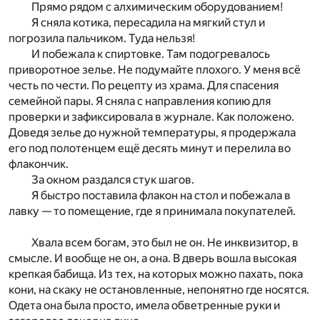
Прямо рядом с алхимическим оборудованием!
Я сняла котика, пересадила на мягкий стул и
погрозила пальчиком. Туда нельзя!
И побежала к спиртовке. Там подогревалось
приворотное зелье. Не подумайте плохого. У меня всё
честь по чести. По рецепту из храма. Для спасения
семейной пары. Я сняла с направления копию для
проверки и зафиксировала в журнале. Как положено.
Доведя зелье до нужной температуры, я продержала
его под полотенцем ещё десять минут и перелила во
флакончик.
За окном раздался стук шагов.
Я быстро поставила флакон на стол и побежала в
лавку — то помещение, где я принимала покупателей.
Хвала всем богам, это был не он. Не инквизитор, в
смысле. И вообще не он, а она. В дверь вошла высокая
крепкая бабища. Из тех, на которых можно пахать, пока
кони, на скаку не остановленные, непонятно где носятся.
Одета она была просто, имела обветренные руки и