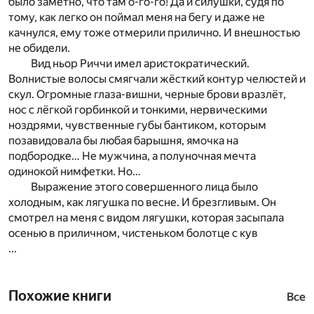
было заметно, что там о-го-го! Да и силушки, судя по
тому, как легко он поймал меня на бегу и даже не
качнулся, ему тоже отмерили прилично. И внешностью
не обидели.
Вид ньор Риччи имел аристократический.
Волнистые волосы смягчали жёсткий контур челюстей и
скул. Огромные глаза-вишни, черные брови вразлёт,
нос с лёгкой горбинкой и тонкими, нервическими
ноздрями, чувственные губы бантиком, которым
позавидовала бы любая барышня, ямочка на
подбородке… Не мужчина, а полуночная мечта
одинокой нимфетки. Но…
Выражение этого совершенного лица было
холодным, как лягушка по весне. И брезгливым. Он
смотрел на меня с видом лягушки, которая засыпала
осенью в приличном, чистеньком болотце с кув
...
Похожие книги
Все