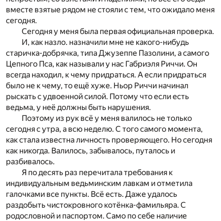
вместе взятые рядом не стояли с тем, что ожидало меня
сегодня.
Сегодня у меня была первая официальная проверка.
И, как назло. назначили мне не какого-нибудь
старичка-добрячка, типа Джузеппе Пазолини, а самого
Цепного Пса, как называли у нас Габриэля Риччи. Он
всегда находил, к чему придраться. А если придраться
было не к чему, то ещё хуже. Ньор Риччи начинал
рыскать с удвоенной силой. Потому что если есть
ведьма, у неё должны быть нарушения.
Поэтому из рук всё у меня валилось не только
сегодня с утра, а всю неделю. С того самого момента,
как стала известна личность проверяющего. Но сегодня
как никогда. Валилось, забывалось, путалось и
разбивалось.
Я по десять раз перечитала требования к
индивидуальным ведьминским лавкам и отметила
галочками все пункты. Всё есть. Даже удалось
раздобыть чистокровного котёнка-фамильяра. С
родословной и паспортом. Само по себе наличие