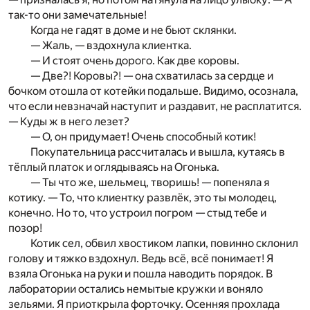
так-то они замечательные!
Когда не гадят в доме и не бьют склянки.
— Жаль, — вздохнула клиентка.
— И стоят очень дорого. Как две коровы.
— Две?! Коровы?! — она схватилась за сердце и
бочком отошла от котейки подальше. Видимо, осознала,
что если невзначай наступит и раздавит, не расплатится.
— Куды ж в него лезет?
— О, он придумает! Очень способный котик!
Покупательница рассчиталась и вышла, кутаясь в
тёплый платок и оглядываясь на Огонька.
— Ты что же, шельмец, творишь! — попеняла я
котику. — То, что клиентку развлёк, это ты молодец,
конечно. Но то, что устроил погром — стыд тебе и
позор!
Котик сел, обвил хвостиком лапки, повинно склонил
голову и тяжко вздохнул. Ведь всё, всё понимает! Я
взяла Огонька на руки и пошла наводить порядок. В
лаборатории остались немытые кружки и воняло
зельями. Я приоткрыла форточку. Осенняя прохлада