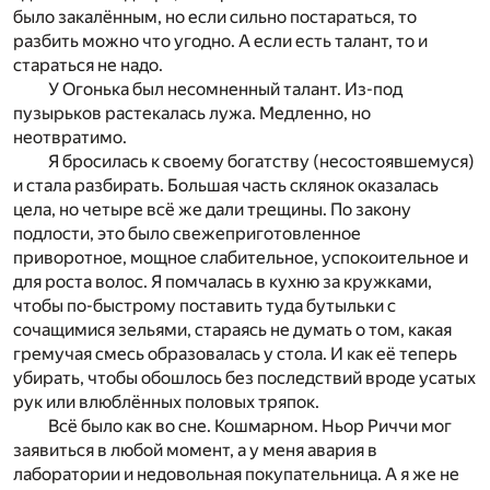
было закалённым, но если сильно постараться, то
разбить можно что угодно. А если есть талант, то и
стараться не надо.
У Огонька был несомненный талант. Из-под
пузырьков растекалась лужа. Медленно, но
неотвратимо.
Я бросилась к своему богатству (несостоявшемуся)
и стала разбирать. Большая часть склянок оказалась
цела, но четыре всё же дали трещины. По закону
подлости, это было свежеприготовленное
приворотное, мощное слабительное, успокоительное и
для роста волос. Я помчалась в кухню за кружками,
чтобы по-быстрому поставить туда бутыльки с
сочащимися зельями, стараясь не думать о том, какая
гремучая смесь образовалась у стола. И как её теперь
убирать, чтобы обошлось без последствий вроде усатых
рук или влюблённых половых тряпок.
Всё было как во сне. Кошмарном. Ньор Риччи мог
заявиться в любой момент, а у меня авария в
лаборатории и недовольная покупательница. А я же не