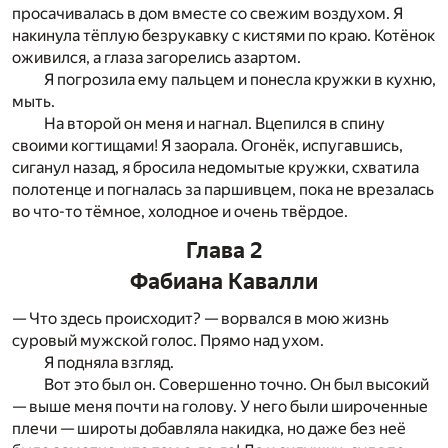
просачивалась в дом вместе со свежим воздухом. Я
накинула тёплую безрукавку с кистями по краю. Котёнок
оживился, а глаза загорелись азартом.
Я погрозила ему пальцем и понесла кружки в кухню,
мыть.
На второй он меня и нагнал. Вцепился в спину
своими когтищами! Я заорала. Огонёк, испугавшись,
сиганул назад, я бросила недомытые кружки, схватила
полотенце и погналась за паршивцем, пока не врезалась
во что-то тёмное, холодное и очень твёрдое.
Глава 2
Фабиана Кавалли
— Что здесь происходит? — ворвался в мою жизнь
суровый мужской голос. Прямо над ухом.
Я подняла взгляд.
Вот это был он. Совершенно точно. Он был высокий
— выше меня почти на голову. У него были широченные
плечи — широты добавляла накидка, но даже без неё