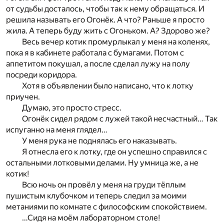
от судьбы досталось, чтобы так к нему обращаться. И
решила называть его Огонёк. А что? Раньше я просто
жила. А теперь буду жить с Огоньком. А? Здорово же?
Весь вечер котик промурлыкал у меня на коленях,
пока я в кабинете работала с бумагами. Потом с
аппетитом покушал, а после сделал лужу на полу
посреди коридора.
Хотя в объявлении было написано, что к лотку
приучен.
Думаю, это просто стресс.
Огонёк сидел рядом с лужей такой несчастный… Так
испуганно на меня глядел…
У меня рука не поднялась его наказывать.
Я отнесла его к лотку, где он успешно справился с
остальными лотковыми делами. Ну умница же, а не
котик!
Всю ночь он провёл у меня на груди тёплым
пушистым клубочком и теперь следил за моими
метаниями по комнате с философским спокойствием.
…Сидя на моём лабораторном столе!