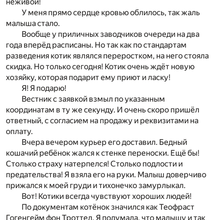
неживой!
У меня прямо сердце кровью облилось, так жаль
малыша стало.
Вообще у приличных заводчиков очереди на два
года вперёд расписаны. Но так как по стандартам
разведения котик являлся переростком, на него стояла
скидка. Но только сегодня! Котик очень ждёт новую
хозяйку, которая подарит ему приют и ласку!
Я! Я подарю!
Вестник с заявкой взмыл по указанным
координатам в ту же секунду. И очень скоро пришёл
ответный, с согласием на продажу и реквизитами на
оплату.
Вчера вечером курьер его доставил. Бедный
кошачий ребёнок жался к стенке переноски. Ещё бы!
Столько страху натерпелся! Столько подлости и
предательства! Я взяла его на руки. Малыш доверчиво
прижался к моей груди и тихонечко замурлыкал.
Вот! Котики всегда чувствуют хороших людей!
По документам котёнок значился как Теофраст
Гогенгейм фон Троттел. Я подумала, что малышу и так