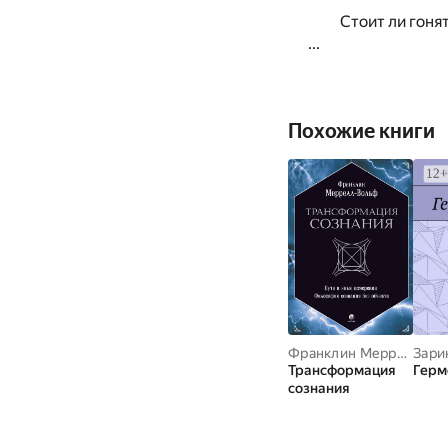
Стоит ли гоня
...
Похожие книги
Франклин Меррел-Вольф
Трансформация
Герм
сознания