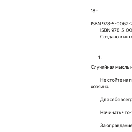
18+
ISBN 978-5-0062-28
ISBN 978-5-0
Создано в инт
Случайная мысль н
Не стойте на 
хозяина.
Для себя всег
Начинать что-
За оправдание