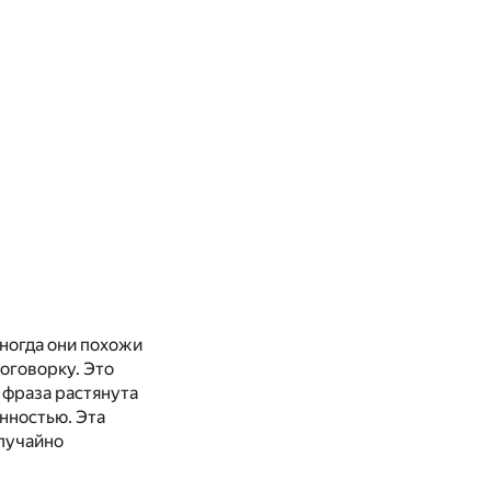
ногда они похожи
поговорку. Это
 фраза растянута
нностью. Эта
случайно