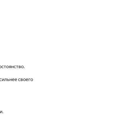
остоянство.
 сильнее своего
и.