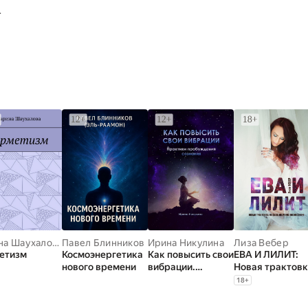
т
Зарина Шаухалова
Павел Блинников
Ирина Никулина
Лиза Вебер
етизм
Космоэнергетика
Как повысить свои
ЕВА И ЛИЛИТ:
нового времени
вибрации.
Новая трактов
Практики
мифа в энергия
18
+
пробуждения
вознесения
сознания