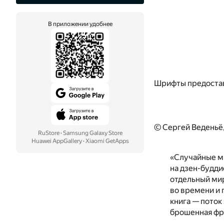
В приложении удобнее
Шрифты предоста
© Сергей Веденьё
RuStore
·
Samsung Galaxy Store
Huawei AppGallery
·
Xiaomi GetApps
«Случайные мы
на дзен-буддис
отдельный мир
во времени и 
книга — поток
брошенная фра