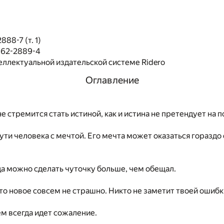
88-7 (т. 1)
062-2889-4
еллектуальной издательской системе Ridero
Оглавление
е стремится стать истиной, как и истина не претендует на п
пути человека с мечтой. Его мечта может оказаться гораздо
да можно сделать чуточку больше, чем обещал.
то новое совсем не страшно. Никто не заметит твоей ошибк
м всегда идет сожаление.