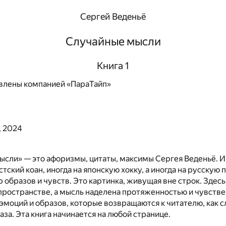
Сергей Веденьё
Случайные мысли
Книга 1
влены компанией «ПараТайп»
, 2024
сли» — это афоризмы, цитаты, максимы Сергея Веденьё. И
тский коан, иногда на японскую хокку, а иногда на русскую 
 образов и чувств. Это картинка, живущая вне строк. Здесь
пространстве, а мысль наделена протяженностью и чувстве
 эмоций и образов, которые возвращаются к читателю, как 
за. Эта книга начинается на любой странице.