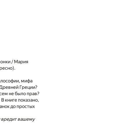
онки / Мария
ресно).
илософии, мифа
 Древней Греции?
всем не было прав?
В книге показано,
анок до простых
я вредит вашему