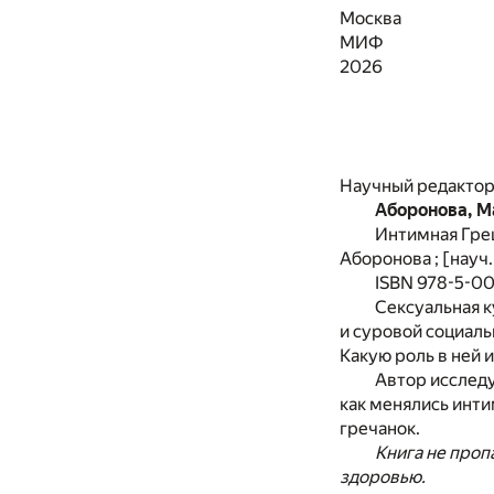
Москва
МИФ
2026
Научный редакто
Аборонова, М
Интимная Гре
Аборонова ; [науч
ISBN 978-5-0
Сексуальная 
и суровой социал
Какую роль в ней 
Автор исследу
как менялись инти
гречанок.
Книга не проп
здоровью.