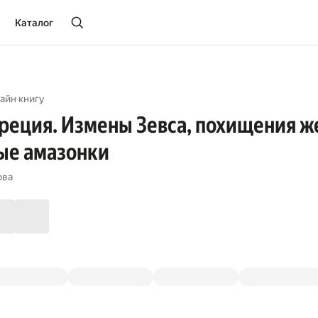
Каталог
айн книгу
реция. Измены Зевса, похищения 
ые амазонки
ова