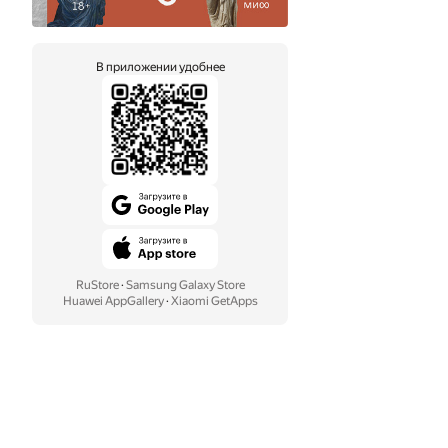
В приложении удобнее
RuStore
·
Samsung Galaxy Store
Huawei AppGallery
·
Xiaomi GetApps