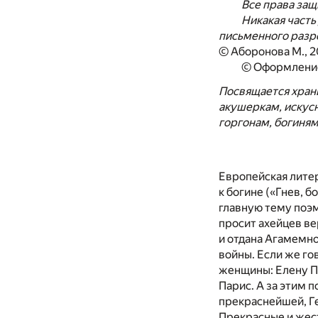
Все права за
Никакая часть
письменного разр
© Аборонова М., 
© Оформлени
Посвящается хран
акушеркам, искус
горгонам, богиня
Европейская лите
к богине («Гнев, б
главную тему поэм
просит ахейцев ве
и отдана Агамемно
войны. Если же го
женщины: Елену Пр
Парис. А за этим 
прекраснейшей, Ге
Прекрасные и жест