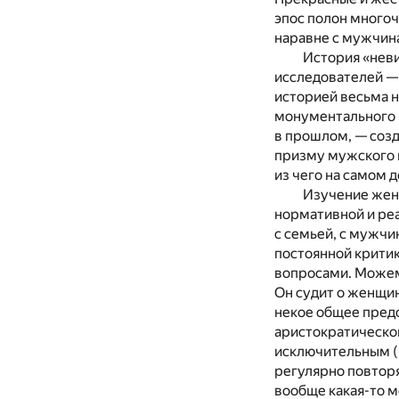
эпос полон много
наравне с мужчина
История «нев
исследователей — 
историей весьма 
монументального 
в прошлом, — соз
призму мужского в
из чего на самом
Изучение женщ
нормативной и реа
с семьей, с мужчи
постоянной критик
вопросами. Можем
Он судит о женщин
некое общее предс
аристократическо
исключительным (
регулярно повторя
вообще какая-то м