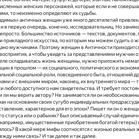
численных женских персонажей, которые если и не соверша
ми, то неизменно определяют их судьбы.
идимых» античных женщин уже много десятилетий привлек
и в первую очередь, конечно, исследовательниц. Но заним
непросто. Большинство источников — текстов, документов,
и прикладного искусства, по которым мы можем судить о 
дано мужчинами. Поэтому женщин в Античности приходится
осприятия, а чтобы увидеть за представлениями мужчин о
 деле складывалась жизнь женщины, нужно приложить немал
ин в прошлом — их социального, политического и экономи
льной социальной роли, повседневного быта, отношений др
нами и с внешним миром, наконец, их внутреннего мира — 
и любого доступного нам свидетельства. И требует постоя
 ли мы верить автору? Не занимается ли он необоснован
ах на основании своих сугубо индивидуальных предрассудк
тавление, характерное для его эпохи? Пишет ли он о женщ
го статуса или о рабынях? Был описываемый случай единич
например, имущественные приобретения богатой гетеры) 
лось? В какой мере мифы соотносятся с жизнью реальных ж
ежду ними связь? И так далее и так далее.