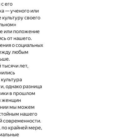
с его
а — ученого или
 культуру своего
ильном»
ие или положение
сь от нашего.
ления о социальных
 между любым
ьше.
 тысячи лет,
енились
 культура
и, однако разница
тики в прошлом
ны женщин
вании мы можем
стойным нашего
й современности.
, по крайней мере,
рмальные