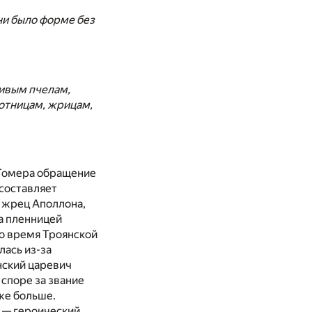
 ни было форме без
ливым пчелам,
хотницам, жрицам,
 Гомера обращение
 составляет
й жрец Аполлона,
а пленницей
во время Троянской
лась из-за
нский царевич
 споре за звание
же больше.
ы — героический