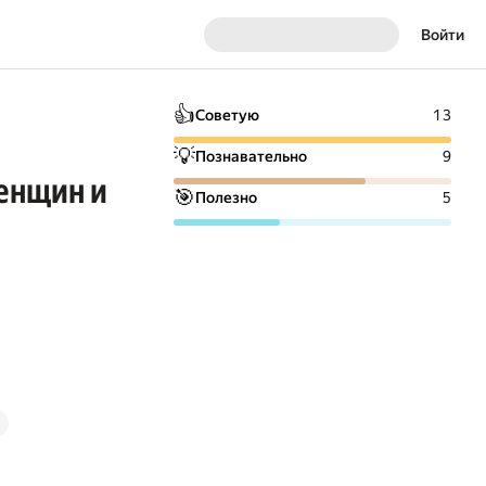
Войти
👍
Советую
13
💡
Познавательно
9
женщин и
🎯
Полезно
5