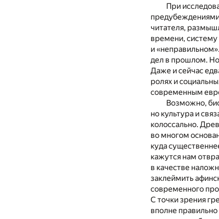
При исследова
предубеждениями 
читателя, размышл
времени, систему
и «неправильном».
дел в прошлом. Но
Даже и сейчас едв
ролях и социальны
современным евро
Возможно, био
но культура и свя
колоссально. Древ
во многом основан
куда существеннее
кажутся нам отвр
в качестве налож
заклеймить афинс
современного про
С точки зрения гр
вполне правильно