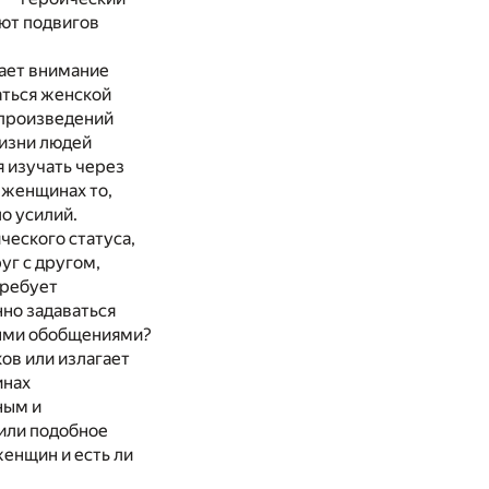
ют подвигов
ает внимание
аться женской
 произведений
жизни людей
 изучать через
 женщинах то,
о усилий.
ческого статуса,
уг с другом,
требует
нно задаваться
ными обобщениями?
ов или излагает
инах
ным и
или подобное
енщин и есть ли