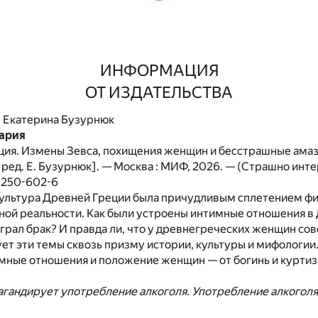
ИНФОРМАЦИЯ
ОТ ИЗДАТЕЛЬСТВА
р
Екатерина Бузурнюк
ария
ция. Измены Зевса, похищения женщин и бесстрашные амаз
. ред. Е. Бузурнюк]. — Москва : МИФ, 2026. — (Страшно инте
0250-602-6
культура Древней Греции была причудливым сплетением ф
ьной реальности. Как были устроены интимные отношения в
играл брак? И правда ли, что у древнегреческих женщин со
ет эти темы сквозь призму истории, культуры и мифологии. 
мные отношения и положение женщин — от богинь и куртиз
агандирует употребление алкоголя. Употребление алкогол