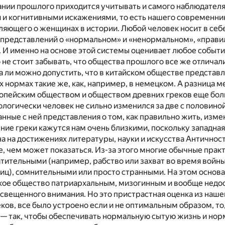
нии прошлого приходится учитывать и самого наблюдателя 
и когнитивными искажениями, то есть нашего современник
яющего о женщинах в истории. Любой человек носит в себе
 представлений о «нормальном» и «ненормальном», «прав
 И именно на основе этой системы оценивает любое событ
 не стоит забывать, что общества прошлого все же отличали
а ли можно допустить, что в китайском обществе представ
х нормах такие же, как, например, в немецком. А разница
пейским обществом и обществом древних греков еще бол
логически человек не сильно изменился за две с половиной
занные с ней представления о том, как правильно жить, изм
ние греки кажутся нам очень близкими, поскольку западная
а на достижениях литературы, науки и искусства Античност
, чем может показаться. Из-за этого многие обычные прак
атительными (например, рабство или захват во время вой
ниц), сомнительными или просто странными. На этом осно
кое общество патриархальным, мизогинным и вообще недо
свещенного внимания. Но это пристрастная оценка из наше
еков, все было устроено если и не оптимальным образом, то
 — так, чтобы обеспечивать нормальную сытую жизнь и но