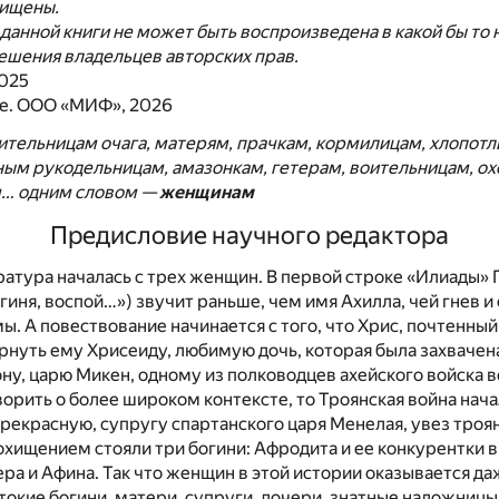
щищены.
 данной книги не может быть воспроизведена в какой бы то
ешения владельцев авторских прав.
2025
е. ООО «МИФ», 2026
ительницам очага, матерям, прачкам, кормилицам, хлопот
ным рукодельницам, амазонкам, гетерам, воительницам, о
м… одним словом —
женщинам
Предисловие научного редактора
ратура началась с трех женщин. В первой строке «Илиады»
огиня, воспой…») звучит раньше, чем имя Ахилла, чей гнев и
ы. А повествование начинается с того, что Хрис, почтенны
рнуть ему Хрисеиду, любимую дочь, которая была захвачен
ну, царю Микен, одному из полководцев ахейского войска 
ворить о более широком контексте, то Троянская война нача
екрасную, супругу спартанского царя Менелая, увез троя
похищением стояли три богини: Афродита и ее конкурентки в
ра и Афина. Так что женщин в этой истории оказывается да
окие богини, матери, супруги, дочери, знатные наложниц