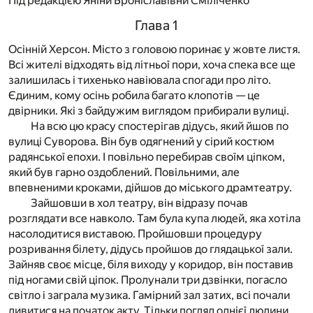
Під редакцією Яніни Броніславівни Сміліченко
Глава 1
Осінній Херсон. Місто з головою поринає у жовте листя.
Всі жителі відходять від літньої пори, хоча спека все ще
залишилась і тихенько навіювала спогади про літо.
Єдиним, кому осінь робила багато клопотів — це
двірники. Які з байдужим виглядом прибирали вулиці.
На всю цю красу спостерігав дідусь, який йшов по
вулиці Суворова. Він був одягнений у сірий костюм
радянської епохи. І повільно перебирав своїм ціпком,
який був гарно оздоблений. Повільними, але
впевненими кроками, дійшов до міського драмтеатру.
Зайшовши в хол театру, він відразу почав
розглядати все навколо. Там була купа людей, яка хотіла
насолодитися виставою. Пройшовши процедуру
розривання білету, дідусь пройшов до глядацької зали.
Зайняв своє місце, біля виходу у коридор, він поставив
під ногами свій ціпок. Пролунали три дзвінки, погасло
світло і заграла музика. Гамірний зал затих, всі почали
дивитися на початок акту. Тільки погляд однієї людини