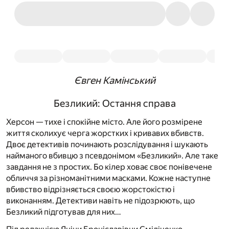
Євген Камінський
Безликий: Остання справа
Херсон — тихе і спокійне місто. Але його розмірене
життя сколихує черга жорстких і кривавих вбивств.
Двоє детективів починають розслідування і шукають
найманого вбивцю з псевдонімом «Безликий». Але таке
завдання не з простих. Бо кілер ховає своє понівечене
обличчя за різноманітними масками. Кожне наступне
вбивство відрізняється своєю жорстокістю і
виконанням. Детективи навіть не підозрюють, що
Безликий підготував для них…