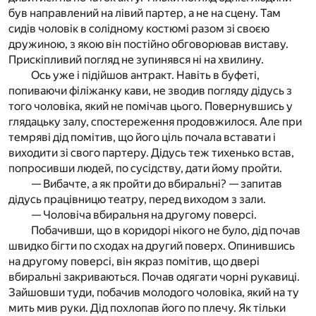
був направлений на лівий партер, а не на сцену. Там
сидів чоловік в солідному костюмі разом зі своєю
дружиною, з якою він постійно обговорював виставу.
Прискіпливий погляд не зупинявся ні на хвилину.
Ось уже і підійшов антракт. Навіть в буфеті,
попиваючи філіжанку кави, не зводив погляду дідусь з
того чоловіка, який не помічав цього. Повернувшись у
глядацьку залу, спостереження продовжилося. Але при
темряві дід помітив, що його ціль почала вставати і
виходити зі свого партеру. Дідусь теж тихенько встав,
попросивши людей, по сусідству, дати йому пройти.
— Вибачте, а як пройти до вбиральні? — запитав
дідусь працівницю театру, перед виходом з зали.
— Чоловіча вбиральня на другому поверсі.
Побачивши, що в коридорі нікого не було, дід почав
швидко бігти по сходах на другий поверх. Опинившись
на другому поверсі, він якраз помітив, що двері
вбиральні закриваються. Почав одягати чорні рукавиці.
Зайшовши туди, побачив молодого чоловіка, який на ту
мить мив руки. Дід похлопав його по плечу. Як тільки