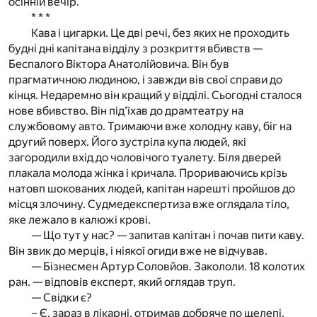
осінній вечір.
* * *
Кава і цигарки. Це дві речі, без яких не проходить
будні дні капітана відділу з розкриття вбивств —
Беспалого Віктора Анатолійовича. Він був
прагматичною людиною, і завжди вів свої справи до
кінця. Недаремно він кращий у відділі. Сьогодні сталося
нове вбивство. Він під’їхав до драмтеатру на
службовому авто. Тримаючи вже холодну каву, біг на
другий поверх. Його зустріла купа людей, які
загородили вхід до чоловічого туалету. Біля дверей
плакала молода жінка і кричала. Прориваючись крізь
натовп шокованих людей, капітан нарешті пройшов до
місця злочину. Судмедекспертиза вже оглядала тіло,
яке лежало в калюжі крові.
— Що тут у нас? — запитав капітан і почав пити каву.
Він звик до мерців, і ніякої огиди вже не відчував.
— Бізнесмен Артур Соловйов. Закололи. 18 колотих
ран. — відповів експерт, який оглядав труп.
— Свідки є?
– Є, зараз в лікарні, отримав добряче по щелепі.