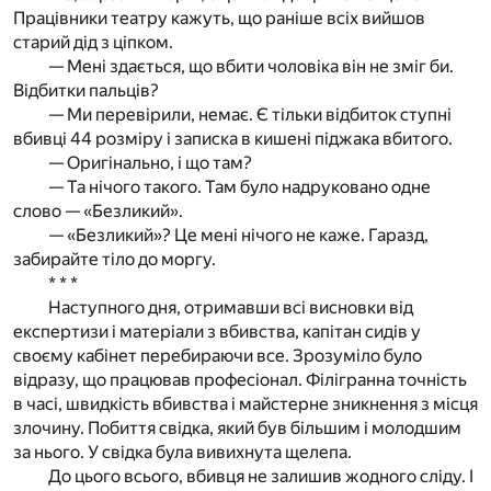
Працівники театру кажуть, що раніше всіх вийшов
старий дід з ціпком.
— Мені здається, що вбити чоловіка він не зміг би.
Відбитки пальців?
— Ми перевірили, немає. Є тільки відбиток ступні
вбивці 44 розміру і записка в кишені піджака вбитого.
— Оригінально, і що там?
— Та нічого такого. Там було надруковано одне
слово — «Безликий».
— «Безликий»? Це мені нічого не каже. Гаразд,
забирайте тіло до моргу.
* * *
Наступного дня, отримавши всі висновки від
експертизи і матеріали з вбивства, капітан сидів у
своєму кабінет перебираючи все. Зрозуміло було
відразу, що працював професіонал. Філігранна точність
в часі, швидкість вбивства і майстерне зникнення з місця
злочину. Побиття свідка, який був більшим і молодшим
за нього. У свідка була вивихнута щелепа.
До цього всього, вбивця не залишив жодного сліду. І