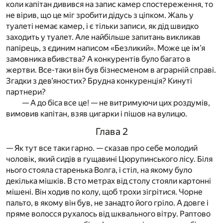
коли капітан дивився на запис камер спостереження, то
не вірив, що це міг зробити дідусь з ціпком. Жаль у
туалеті немає камер, і є тільки записи, як дід швидко
заходить у туалет. Але найбільше запитань викликав
папірець, з єдиним написом «Безликий». Може це ім’я
замовника вбивства? А конкурентів було багато в
жертви. Все-таки він був бізнесменом в аграрній справі.
Згадки з дев’яностих? Брудна конкуренція? Кинуті
партнери?
— А до біса все це! — не витримуючи цих роздумів,
вимовив капітан, взяв цигарки і пішов на вулицю.
Глава 2
— Як тут все таки гарно. — сказав про себе молодий
чоловік, який сидів в гущавині Цюрупинського лісу. Біля
нього стояла старенька Волга, і стіл, на якому було
декілька мішків. В сто метрах від столу стояли картонні
мішені. Він ходив по колу, щоб трохи зігрітися. Чорне
пальто, в якому він був, не занадто його гріло. А довге і
пряме волосся рухалось від шквального вітру. Раптово