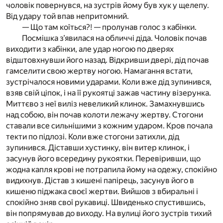
чоловік повернувся, на зустрів йому був хук у щелепу.
Від удару той впав непритомний.
— Що там коїться?! — пролунав голос з кабінки.
Посмішка з’явилася на обличчі діда. Чоловік почав
виходити з кабінки, але удар ногою по дверях
відштовхнувши його назад. Відкривши двері, дід почав
гамселити свою жертву ногою. Намагання встати,
зустрічалося новими ударами. Коли вже дід зупинився,
взяв свій ціпок, і на її рукоятці зажав частину візерунка.
Миттєво з неї виліз невеликий клинок. Замахнувшись
над собою, він почав колоти лежачу жертву. Стогони
ставали все сильнішими з кожним ударом. Кров почала
текти по підлозі. Коли вже стогони затихли, дід
зупинився. Діставши хустинку, він витер клинок, і
засунув його всередину рукоятки. Перевіривши, що
жодна капля крові не потрапила йому на одежу, спокійно
видихнув. Дістав з кишені папірець, засунув його в
кишеню піджака своєї жертви. Вийшов з вбиральні і
спокійно зняв свої рукавиці. Швиденько спустившись,
він попрямував до виходу. На вулиці його зустрів тихий