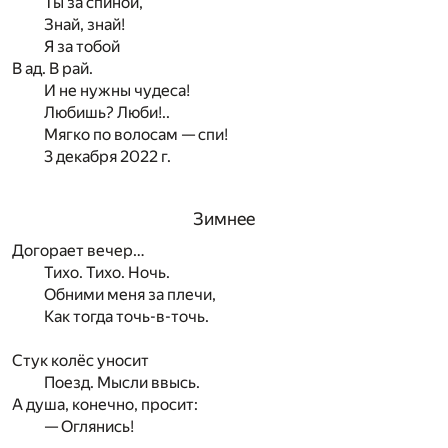
Ты за спиной,
Знай, знай!
Я за тобой
В ад. В рай.
И не нужны чудеса!
Любишь? Люби!..
Мягко по волосам — спи!
3 декабря 2022 г.
Зимнее
Догорает вечер…
Тихо. Тихо. Ночь.
Обними меня за плечи,
Как тогда точь-в-точь.
Стук колёс уносит
Поезд. Мысли ввысь.
А душа, конечно, просит:
— Оглянись!