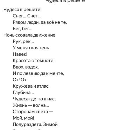
Чудеса в решете
Чудеса в решете!
Снег… Снег…
Рядом люди, да всё не те,
Бег, бег…
Ночь сковала движение
Рук, рек…
У меня твоя тень
Навек!
Красота в темноте!
Вдох, вздох.
И по лезвию да к мечте,
Ох! Ох!
Кружева и атлас.
Глубина…
Чудеса где-то в нас,
Жизнь — волна…
Сторонам света —
Мой, мой!
Полураздета. Зимой!