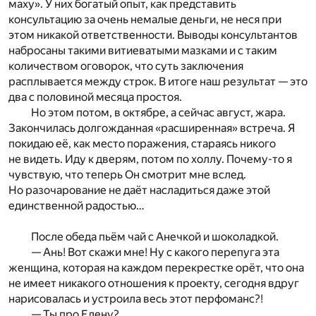
маху». У них богатый опыт, как представить
консультацию за очень немалые деньги, не неся при
этом никакой ответственности. Выводы консультантов
набросаны такими витиеватыми мазками и с таким
количеством оговорок, что суть заключения
расплывается между строк. В итоге наш результат — это
два с половиной месяца простоя.
Но этом потом, в октябре, а сейчас август, жара.
Закончилась долгожданная «расширенная» встреча. Я
покидаю её, как место поражения, стараясь никого
не видеть. Иду к дверям, потом по холлу. Почему-то я
чувствую, что теперь Он смотрит мне вслед.
Но разочарование не даёт насладиться даже этой
единственной радостью…
После обеда пьём чай с Анечкой и шоколадкой.
— Ань! Вот скажи мне! Ну с какого перепуга эта
женщина, которая на каждом перекрестке орёт, что она
не имеет никакого отношения к проекту, сегодня вдруг
нарисовалась и устроила весь этот перфоманс?!
— Ты про Елену?