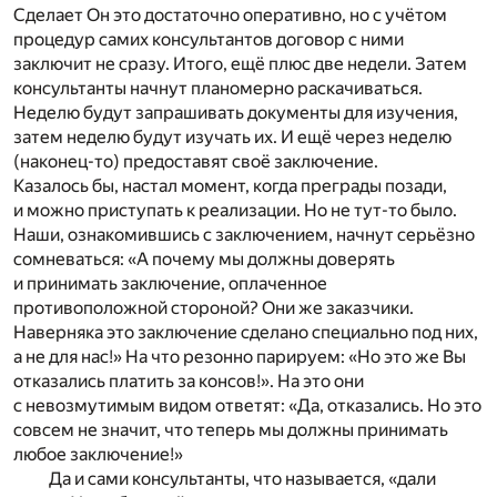
Сделает Он это достаточно оперативно, но с учётом
процедур самих консультантов договор с ними
заключит не сразу. Итого, ещё плюс две недели. Затем
консультанты начнут планомерно раскачиваться.
Неделю будут запрашивать документы для изучения,
затем неделю будут изучать их. И ещё через неделю
(наконец-то) предоставят своё заключение.
Казалось бы, настал момент, когда преграды позади,
и можно приступать к реализации. Но не тут-то было.
Наши, ознакомившись с заключением, начнут серьёзно
сомневаться: «А почему мы должны доверять
и принимать заключение, оплаченное
противоположной стороной? Они же заказчики.
Наверняка это заключение сделано специально под них,
а не для нас!» На что резонно парируем: «Но это же Вы
отказались платить за консов!». На это они
с невозмутимым видом ответят: «Да, отказались. Но это
совсем не значит, что теперь мы должны принимать
любое заключение!»
Да и сами консультанты, что называется, «дали