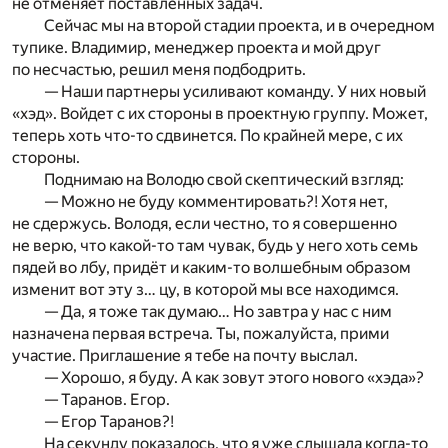
не отменяет поставленных задач.
Сейчас мы на второй стадии проекта, и в очередном
тупике. Владимир, менеджер проекта и мой друг
по несчастью, решил меня подбодрить.
— Наши партнеры усиливают команду. У них новый
«хэд». Войдет с их стороны в проектную группу. Может,
теперь хоть что-то сдвинется. По крайней мере, с их
стороны.
Поднимаю на Володю свой скептический взгляд:
— Можно не буду комментировать?! Хотя нет,
не сдержусь. Володя, если честно, то я совершенно
не верю, что какой-то там чувак, будь у него хоть семь
пядей во лбу, придёт и каким-то волшебным образом
изменит вот эту з… цу, в которой мы все находимся.
— Да, я тоже так думаю… Но завтра у нас с ним
назначена первая встреча. Ты, пожалуйста, прими
участие. Приглашение я тебе на почту выслал.
— Хорошо, я буду. А как зовут этого нового «хэда»?
— Таранов. Егор.
— Егор Таранов?!
На секунду показалось, что я уже слышала когда-то