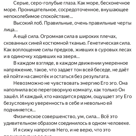
Серые, серо-голубые глаза. Как море, бесконечное
море. Проницательное, сосредоточенное, внушающее
непоколебимое спокойствие…
Высокий лоб. Правильные, очень правильные черты
лица…
А ещё сила. Огромная сила в широких плечах,
скованных синей костюмной тканью. Генетическая сила.
Как воплощение силы предков, живших в суровых лесах
и в одиночку ходивших на зверя…
В каждом взгляде, в каждом движении умеренное
напряжение, такое, что задает тон всей беседе, не даёт
ей пойти на самотёк и остаться без результата.
Невозможно не чувствовать энергию Его эго. Она
наполнила всю переговорную комнату, как только Он
зашёл. И каждый, кто находится рядом, ощущает эту Его
безусловную уверенность в себе и невольно ей
подчиняется…
Физическое совершенство, ум, сила… Всё это
удивительном образом соединилось в одном человеке.
И я сижу напротив Него, и не верю, что это