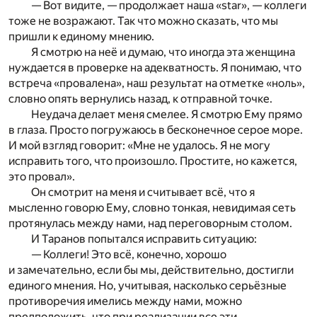
— Вот видите, — продолжает наша «star», — коллеги
тоже не возражают. Так что можно сказать, что мы
пришли к единому мнению.
Я смотрю на неё и думаю, что иногда эта женщина
нуждается в проверке на адекватность. Я понимаю, что
встреча «провалена», наш результат на отметке «ноль»,
словно опять вернулись назад, к отправной точке.
Неудача делает меня смелее. Я смотрю Ему прямо
в глаза. Просто погружаюсь в бесконечное серое море.
И мой взгляд говорит: «Мне не удалось. Я не могу
исправить того, что произошло. Простите, но кажется,
это провал».
Он смотрит на меня и считывает всё, что я
мысленно говорю Ему, словно тонкая, невидимая сеть
протянулась между нами, над переговорным столом.
И Таранов попытался исправить ситуацию:
— Коллеги! Это всё, конечно, хорошо
и замечательно, если бы мы, действительно, достигли
единого мнения. Но, учитывая, насколько серьёзные
противоречия имелись между нами, можно
предположить, что при реализации все эти