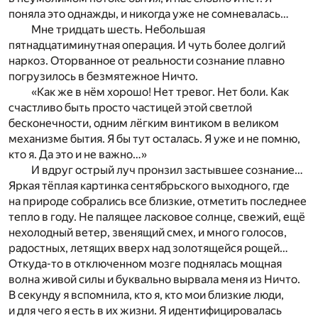
поняла это однажды, и никогда уже не сомневалась…
Мне тридцать шесть. Небольшая
пятнадцатиминутная операция. И чуть более долгий
наркоз. Оторванное от реальности сознание плавно
погрузилось в безмятежное Ничто.
«Как же в нём хорошо! Нет тревог. Нет боли. Как
счастливо быть просто частицей этой светлой
бесконечности, одним лёгким винтиком в великом
механизме бытия. Я бы тут осталась. Я уже и не помню,
кто я. Да это и не важно…»
И вдруг острый луч пронзил застывшее сознание…
Яркая тёплая картинка сентябрьского выходного, где
на природе собрались все близкие, отметить последнее
тепло в году. Не палящее ласковое солнце, свежий, ещё
нехолодный ветер, звенящий смех, и много голосов,
радостных, летящих вверх над золотящейся рощей…
Откуда-то в отключенном мозге поднялась мощная
волна живой силы и буквально вырвала меня из Ничто.
В секунду я вспомнила, кто я, кто мои близкие люди,
и для чего я есть в их жизни. Я идентифицировалась