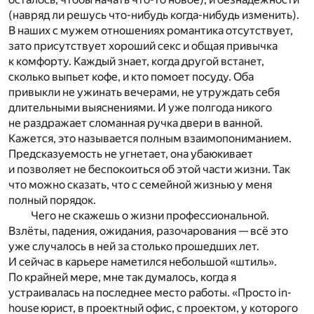
(навряд ли решусь что-нибудь когда-нибудь изменить).
В наших с мужем отношениях романтика отсутствует,
зато присутствует хороший секс и общая привычка
к комфорту. Каждый знает, когда другой встанет,
сколько выпьет кофе, и кто помоет посуду. Оба
привыкли не ужинать вечерами, не утруждать себя
длительными выяснениями. И уже полгода никого
не раздражает сломанная ручка двери в ванной.
Кажется, это называется полным взаимопониманием.
Предсказуемость не угнетает, она убаюкивает
и позволяет не беспокоиться об этой части жизни. Так
что можно сказать, что с семейной жизнью у меня
полный порядок.
Чего не скажешь о жизни профессиональной.
Взлёты, падения, ожидания, разочарования — всё это
уже случалось в ней за столько прошедших лет.
И сейчас в карьере наметился небольшой «штиль».
По крайней мере, мне так думалось, когда я
устраивалась на последнее место работы. «Просто in-
house юрист, в проектный офис, с проектом, у которого