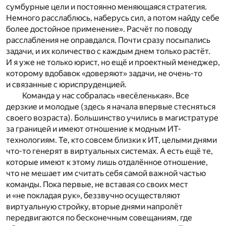
сумбурные цели и постоянно меняющаяся стратегия.
Немного расслаблюсь, наберусь сил, а потом найду себе
более достойное применение». Расчёт по поводу
расслабления не оправдался. Почти сразу посыпались
задачи, и их количество с каждым днем только растёт.
И я уже не только юрист, но ещё и проектный менеджер,
которому вдобавок «доверяют» задачи, не очень-то
и связанные с юриспруденцией.
Команда у нас собралась «весёленькая». Все
дерзкие и молодые (здесь я начала впервые стесняться
своего возраста). Большинство учились в магистратуре
за границей и имеют отношение к модным ИТ-
технологиям. Те, кто совсем близки к ИТ, целыми днями
что-то генерят в виртуальных системах. А есть ещё те,
которые имеют к этому лишь отдалённое отношение,
что не мешает им считать себя самой важной частью
команды. Пока первые, не вставая со своих мест
и «не покладая рук», беззвучно осуществляют
виртуальную стройку, вторые днями напролёт
передвигаются по бесконечным совещаниям, где