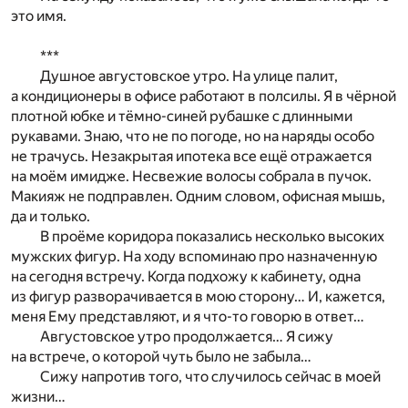
это имя.
***
Душное августовское утро. На улице палит,
а кондиционеры в офисе работают в полсилы. Я в чёрной
плотной юбке и тёмно-синей рубашке с длинными
рукавами. Знаю, что не по погоде, но на наряды особо
не трачусь. Незакрытая ипотека все ещё отражается
на моём имидже. Несвежие волосы собрала в пучок.
Макияж не подправлен. Одним словом, офисная мышь,
да и только.
В проёме коридора показались несколько высоких
мужских фигур. На ходу вспоминаю про назначенную
на сегодня встречу. Когда подхожу к кабинету, одна
из фигур разворачивается в мою сторону… И, кажется,
меня Ему представляют, и я что-то говорю в ответ…
Августовское утро продолжается… Я сижу
на встрече, о которой чуть было не забыла…
Сижу напротив того, что случилось сейчас в моей
жизни…