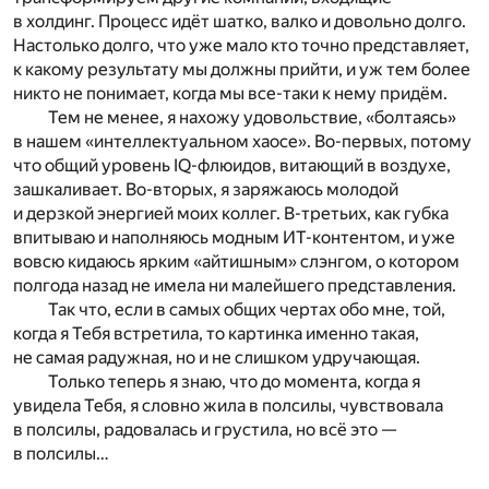
в холдинг. Процесс идёт шатко, валко и довольно долго.
Настолько долго, что уже мало кто точно представляет,
к какому результату мы должны прийти, и уж тем более
никто не понимает, когда мы все-таки к нему придём.
Тем не менее, я нахожу удовольствие, «болтаясь»
в нашем «интеллектуальном хаосе». Во-первых, потому
что общий уровень IQ-флюидов, витающий в воздухе,
зашкаливает. Во-вторых, я заряжаюсь молодой
и дерзкой энергией моих коллег. В-третьих, как губка
впитываю и наполняюсь модным ИТ-контентом, и уже
вовсю кидаюсь ярким «айтишным» слэнгом, о котором
полгода назад не имела ни малейшего представления.
Так что, если в самых общих чертах обо мне, той,
когда я Тебя встретила, то картинка именно такая,
не самая радужная, но и не слишком удручающая.
Только теперь я знаю, что до момента, когда я
увидела Тебя, я словно жила в полсилы, чувствовала
в полсилы, радовалась и грустила, но всё это —
в полсилы…