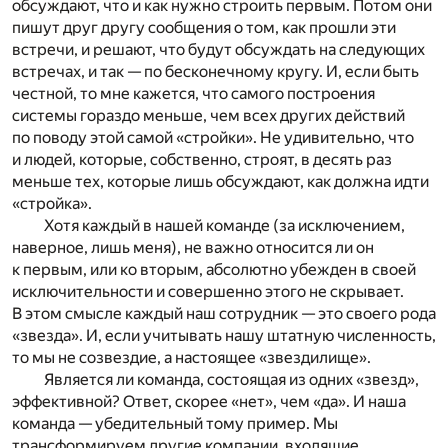
обсуждают, что и как нужно строить первым. Потом они
пишут друг другу сообщения о том, как прошли эти
встречи, и решают, что будут обсуждать на следующих
встречах, и так — по бесконечному кругу. И, если быть
честной, то мне кажется, что самого построения
системы гораздо меньше, чем всех других действий
по поводу этой самой «стройки». Не удивительно, что
и людей, которые, собственно, строят, в десять раз
меньше тех, которые лишь обсуждают, как должна идти
«стройка».
Хотя каждый в нашей команде (за исключением,
наверное, лишь меня), не важно относится ли он
к первым, или ко вторым, абсолютно убежден в своей
исключительности и совершенно этого не скрывает.
В этом смысле каждый наш сотрудник — это своего рода
«звезда». И, если учитывать нашу штатную численность,
то мы не созвездие, а настоящее «звездилище».
Является ли команда, состоящая из одних «звезд»,
эффективной? Ответ, скорее «нет», чем «да». И наша
команда — убедительный тому пример. Мы
трансформируем другие компании, входящие