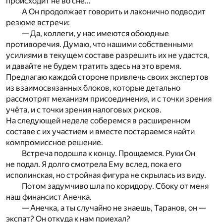
происходит не во сне…
А Он продолжает говорить и лаконично подводит
резюме встречи:
— Да, коллеги, у нас имеются обоюдные
противоречия. Думаю, что нашими собственными
усилиями в текущем составе разрешить их не удастся,
и давайте не будем тратить здесь на это время.
Предлагаю каждой стороне привлечь своих экспертов
из взаимосвязанных блоков, которые детально
рассмотрят механизм присоединения, и с точки зрения
учёта, и с точки зрения налоговых рисков.
На следующей неделе соберемся в расширенном
составе с их участием и вместе постараемся найти
компромиссное решение.
Встреча подошла к концу. Прощаемся. Руки Он
не подал. Я долго смотрела Ему вслед, пока его
исполинская, но стройная фигура не скрылась из виду.
Потом задумчиво шла по коридору. Сбоку от меня
наш финансист Анечка.
— Анечка, а ты случайно не знаешь, Таранов, он —
экспат? Он откуда к нам приехал?