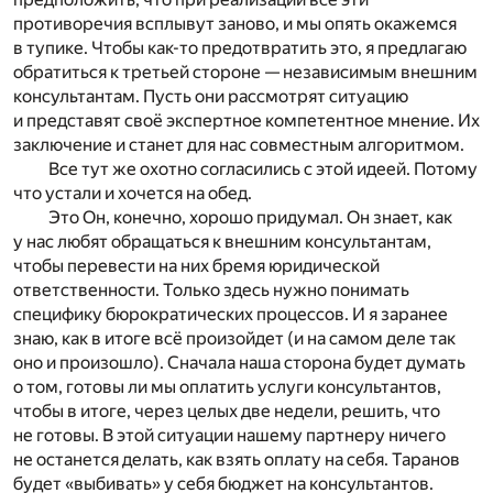
противоречия всплывут заново, и мы опять окажемся
в тупике. Чтобы как-то предотвратить это, я предлагаю
обратиться к третьей стороне — независимым внешним
консультантам. Пусть они рассмотрят ситуацию
и представят своё экспертное компетентное мнение. Их
заключение и станет для нас совместным алгоритмом.
Все тут же охотно согласились с этой идеей. Потому
что устали и хочется на обед.
Это Он, конечно, хорошо придумал. Он знает, как
у нас любят обращаться к внешним консультантам,
чтобы перевести на них бремя юридической
ответственности. Только здесь нужно понимать
специфику бюрократических процессов. И я заранее
знаю, как в итоге всё произойдет (и на самом деле так
оно и произошло). Сначала наша сторона будет думать
о том, готовы ли мы оплатить услуги консультантов,
чтобы в итоге, через целых две недели, решить, что
не готовы. В этой ситуации нашему партнеру ничего
не останется делать, как взять оплату на себя. Таранов
будет «выбивать» у себя бюджет на консультантов.