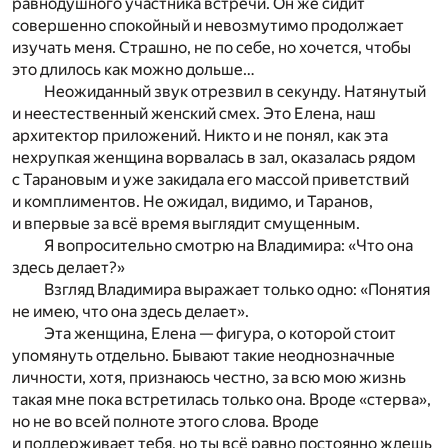
равнодушного участника встречи. Он же сидит
совершенно спокойный и невозмутимо продолжает
изучать меня. Страшно, не по себе, но хочется, чтобы
это длилось как можно дольше…
Неожиданный звук отрезвил в секунду. Натянутый
и неестественный женский смех. Это Елена, наш
архитектор приложений. Никто и не понял, как эта
нехрупкая женщина ворвалась в зал, оказалась рядом
с Тарановым и уже закидала его массой приветствий
и комплиментов. Не ожидал, видимо, и Таранов,
и впервые за всё время выглядит смущенным.
Я вопросительно смотрю на Владимира: «Что она
здесь делает?»
Взгляд Владимира выражает только одно: «Понятия
не имею, что она здесь делает».
Эта женщина, Елена — фигура, о которой стоит
упомянуть отдельно. Бывают такие неоднозначные
личности, хотя, признаюсь честно, за всю мою жизнь
такая мне пока встретилась только она. Вроде «стерва»,
но не во всей полноте этого слова. Вроде
и поддерживает тебя, но ты всё равно постоянно ждешь