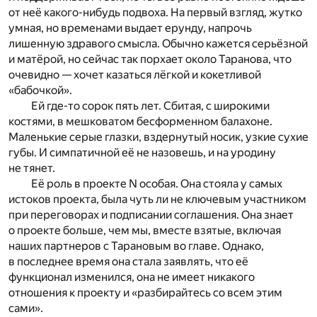
от неё какого-нибудь подвоха. На первый взгляд, жутко
умная, но временами выдает ерунду, напрочь
лишенную здравого смысла. Обычно кажется серьёзной
и матёрой, но сейчас так порхает около Таранова, что
очевидно — хочет казаться лёгкой и кокетливой
«бабочкой».
Ей где-то сорок пять лет. Сбитая, с широкими
костями, в мешковатом бесформенном балахоне.
Маленькие серые глазки, вздернутый носик, узкие сухие
губы. И симпатичной её не назовешь, и на уродину
не тянет.
Её роль в проекте N особая. Она стояла у самых
истоков проекта, была чуть ли не ключевым участником
при переговорах и подписании соглашения. Она знает
о проекте больше, чем мы, вместе взятые, включая
наших партнеров с Тарановым во главе. Однако,
в последнее время она стала заявлять, что её
функционал изменился, она не имеет никакого
отношения к проекту и «разбирайтесь со всем этим
сами».