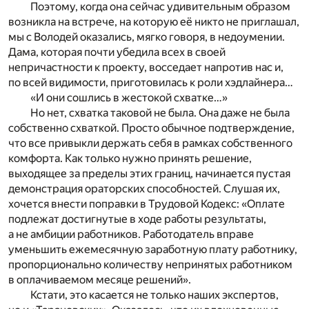
Поэтому, когда она сейчас удивительным образом
возникла на встрече, на которую её никто не приглашал,
мы с Володей оказались, мягко говоря, в недоумении.
Дама, которая почти убедила всех в своей
непричастности к проекту, восседает напротив нас и,
по всей видимости, приготовилась к роли хэдлайнера…
«И они сошлись в жестокой схватке…»
Но нет, схватка таковой не была. Она даже не была
собственно схваткой. Просто обычное подтверждение,
что все привыкли держать себя в рамках собственного
комфорта. Как только нужно принять решение,
выходящее за пределы этих границ, начинается пустая
демонстрация ораторских способностей. Слушая их,
хочется внести поправки в Трудовой Кодекс: «Оплате
подлежат достигнутые в ходе работы результаты,
а не амбиции работников. Работодатель вправе
уменьшить ежемесячную заработную плату работнику,
пропорционально количеству непринятых работником
в оплачиваемом месяце решений».
Кстати, это касается не только наших экспертов,