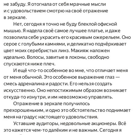
не забуду. Я отогнала от себя мрачные мысли
и с удовольствием смотрю на своё отражение
в зеркале.
Нет, сегодня я точно не буду блеклой офисной
мышью. Я надела своё самое лучшее платье, и даже
позволила себе украсить его красивым ожерельем. Оно
серое с голубыми камнями, и деликатно подчёркивает
цвет моих серебристых линз. Макияж наложен
идеально. Волосы, завитые в локоны, свободно
спускаются ниже плеч.
И ещё что-то особенное во мне, что отличает меня
от меня обычной. Это особенное выражение глаз —
смесь адреналина и радости. Его нельзя создать
искусственно. Оно непостижимым образом возникает
откуда-то изнутри, и им невозможно управлять.
Отражение в зеркале получилось
прехорошеньким, и одно это обстоятельство поднимает
меня на градус настоящего удовольствия.
Уставшие аудиторы, недовольные акционеры. Всё
это кажется чем-то далёким и не важным. Сегодня я