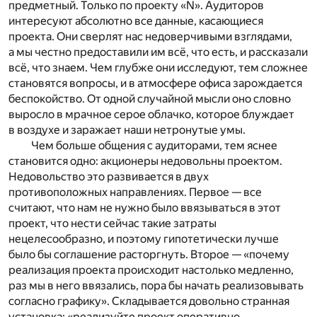
предметный. Только по проекту «N». Аудиторов
интересуют абсолютно все данные, касающиеся
проекта. Они сверлят нас недоверчивыми взглядами,
а мы честно предоставили им всё, что есть, и рассказали
всё, что знаем. Чем глубже они исследуют, тем сложнее
становятся вопросы, и в атмосфере офиса зарождается
беспокойство. От одной случайной мысли оно словно
выросло в мрачное серое облачко, которое блуждает
в воздухе и заражает наши нетронутые умы.
Чем больше общения с аудиторами, тем яснее
становится одно: акционеры недовольны проектом.
Недовольство это развивается в двух
противоположных направлениях. Первое — все
считают, что нам не нужно было ввязываться в этот
проект, что нести сейчас такие затраты
нецелесообразно, и поэтому гипотетически лучше
было бы соглашение расторгнуть. Второе — «почему
реализация проекта происходит настолько медленно,
раз мы в него ввязались, пора бы начать реализовывать
согласно графику». Складывается довольно странная
установка: «реализуйте проект оперативно,