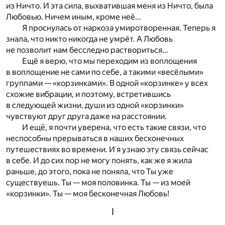
из Ничто. И эта сила, выхватившая меня из Ничто, была
Любовью. Ничем иным, кроме неё…
Я проснулась от наркоза умиротворенная. Теперь я
знала, что никто никогда не умрёт. А Любовь
не позволит нам бесследно раствориться…
Ещё я верю, что мы переходим из воплощения
в воплощение не сами по себе, а такими «весёлыми»
группами — «корзинками». В одной «корзинке» у всех
схожие вибрации, и поэтому, встретившись
в следующей жизни, души из одной «корзинки»
чувствуют друг друга даже на расстоянии.
И ещё, я почти уверена, что есть такие связи, что
неспособны прерываться в наших бесконечных
путешествиях во времени. И я узнаю эту связь сейчас
в себе. И до сих пор не могу понять, как же я жила
раньше, до этого, пока не поняла, что Ты уже
существуешь. Ты — моя половинка. Ты — из моей
«корзинки». Ты — моя бесконечная Любовь!
I