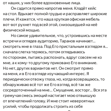
от наших, у них более вдохновенные лица.
Он садится прямо напротив меня. Кладёт кейс
на стол. Вдыхает полной грудью и расправляет широкие
плечи. И кажется, что наша хрупкая офисная мебель
вот-вот рухнет под всей этой, снизошедшей на неё
физической мощью.
Но самое удивительное, что, устроившись на месте
встречи и оглядев аудиторию, Таранов начинает…
смотреть мне в глаза. Под Его пристальным взглядом я…
сначала слегка теряюсь, потом оглядываюсь
по сторонам, пытаясь распознать, вдруг совсем не ко
мне, а к кому-то другому приковано Его внимание.
Но нет, других вариантов нет. Он смотрит прямо
на меня, и в Его взгляде изучающий интерес. Я
периодически отвожу глаза, но, когда возвращаюсь, то
обнаруживаю всё тот же Его взгляд, всё так же
сосредоточенный на мне… Смущение, восторг… Вся эта
гремучая смесь эмоций настигает мою отвыкшую
от впечатлений голову. И мне стоит невероятных
усилий, чтобы продолжать строить из себя