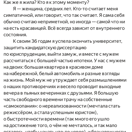
Как же я жила? Кто я к этому моменту?
Я — женщина, средних лет. Кто-то считает меня
симпатичной, или говорит, что так считает. Я сама себя
обычно считаю неприметной, но иногда — самой что ни
на есть красавицей. Всё всегда зависит от внутреннего
состояния.
К своим 36 годам я успела окончить университет,
защитить кандидатскую диссертацию
по юриспруденции, выйти замуж, и вместе с мужем
рассчитаться с большей частью ипотеки. У нас с мужем
на двоих: большая квартира в красивом доме
на набережной, белый автомобиль и разные взгляды
на жизнь. Мой муж не утруждает себя размышлениями
о наших противоречиях и весело проводит выходные
вечера в пьяных вечеринках с друзьями. Я большую
часть свободного времени трачу на собственные
«самокопания»: о нереализованности (мечтала стать
режиссёром, а стала успешным юристом),
о быстротечности времени (так много его ушло
на достижение того, о чём не мечталось, и так мало
осталось, чтобы начать что-то новое), и безнадежности