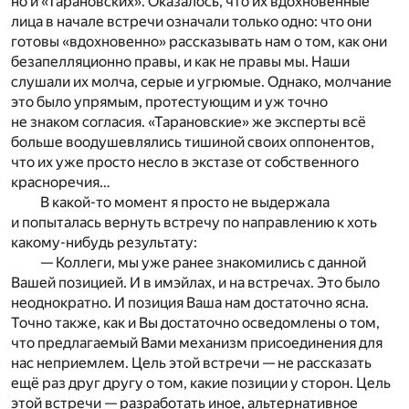
но и «Тарановских». Оказалось, что их вдохновенные
лица в начале встречи означали только одно: что они
готовы «вдохновенно» рассказывать нам о том, как они
безапелляционно правы, и как не правы мы. Наши
слушали их молча, серые и угрюмые. Однако, молчание
это было упрямым, протестующим и уж точно
не знаком согласия. «Тарановские» же эксперты всё
больше воодушевлялись тишиной своих оппонентов,
что их уже просто несло в экстазе от собственного
красноречия…
В какой-то момент я просто не выдержала
и попыталась вернуть встречу по направлению к хоть
какому-нибудь результату:
— Коллеги, мы уже ранее знакомились с данной
Вашей позицией. И в имэйлах, и на встречах. Это было
неоднократно. И позиция Ваша нам достаточно ясна.
Точно также, как и Вы достаточно осведомлены о том,
что предлагаемый Вами механизм присоединения для
нас неприемлем. Цель этой встречи — не рассказать
ещё раз друг другу о том, какие позиции у сторон. Цель
этой встречи — разработать иное, альтернативное