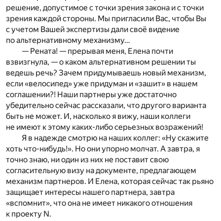
решение, допустимое с точки зрения закона и с точки
зрения каждой стороны. Мы пригласили Вас, чтобы Вы
с учетом Вашей экспертизы дали своё видение
по альтернативному механизму…
— Рената! — прерывая меня, Елена почти
взвизгнула, — о каком альтернативном решении ты
ведешь речь? Зачем придумываешь новый механизм,
если «велосипед» уже придуман и «зашит» в нашем
соглашении?! Наши партнеры уже достаточно
убедительно сейчас рассказали, что другого варианта
быть не может. И, насколько я вижу, наши коллеги
не имеют к этому каких-либо серьезных возражений!
Я в надежде смотрю на наших коллег: «Ну скажите
хоть что-нибудь!». Но они упорно молчат. А завтра, я
точно знаю, ни один из них не поставит свою
согласительную визу на документе, предлагающем
механизм партнеров. И Елена, которая сейчас так рьяно
защищает интересы нашего партнера, завтра
«вспомнит», что она не имеет никакого отношения
к проекту N.