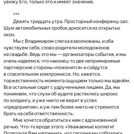
увижу Его, только это и имеет значение.
***
Девять тридцать утра. Просторный конференц-зал.
Шум автомобильных пробок доносится из открытых
окон.
Мы с Владимиром слегка взволнованы, и оба
чувствуем себя, слово родители молодоженов
на свадьбе. Ведь это мы — организаторы события, и мы
очень надеемся, что наконец-то две непримиримые
партнерские стороны «поженятся» и сойдутся
в спасительном компромиссе. Но, кажется,
торжественность момента ощущаем только мы вдвоём.
Все остальные сидят с удрученными лицами. Да, мы
понимаем, что слухи об аудите растеклись широко
по холдингу, и уже никто не верит в успех
«предприятия», и уж тем более никто не стремится
брать на себя ответственность.
Мне хочется обратиться к ним с вдохновенной
речью. Что-то вроде этого: «Уважаемые коллеги!
Позвольте Вам напомнить, что сегодня мы собрались