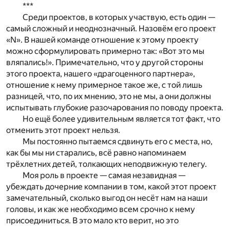
***
Среди проектов, в которых участвую, есть один —
самый сложный и неоднозначный. Назовём его проект
«N». В нашей команде отношение к этому проекту
можно сформулировать примерно так: «Вот это мы
вляпались!». Примечательно, что у другой стороны
этого проекта, нашего «драгоценного партнера»,
отношение к нему примерное такое же, с той лишь
разницей, что, по их мнению, это не мы, а они должны
испытывать глубокие разочарования по поводу проекта.
Но ещё более удивительным является тот факт, что
отменить этот проект нельзя.
Мы постоянно пытаемся сдвинуть его с места, но,
как бы мы ни старались, всё равно напоминаем
трёхлетних детей, толкающих неподвижную телегу.
Моя роль в проекте — самая незавидная —
убеждать дочерние компании в том, какой этот проект
замечательный, сколько выгод он несёт нам на наши
головы, и как же необходимо всем срочно к нему
присоединиться. В это мало кто верит, но это