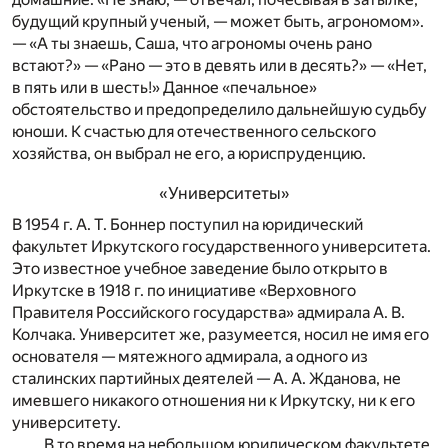
будущий крупный ученый, — может быть, агрономом».
— «А ты знаешь, Саша, что агрономы очень рано
встают?» — «Рано — это в девять или в десять?» — «Нет,
в пять или в шесть!» Данное «печальное»
обстоятельство и предопределило дальнейшую судьбу
юноши. К счастью для отечественного сельского
хозяйства, он выбрал не его, а юриспруденцию.
«Университеты»
В 1954 г. А. Т. Боннер поступил на юридический
факультет Иркутского государственного университета.
Это известное учебное заведение было открыто в
Иркутске в 1918 г. по инициативе «Верховного
Правителя Российского государства» адмирала А. В.
Колчака. Университет же, разумеется, носил не имя его
основателя — мятежного адмирала, а одного из
сталинских партийных деятелей — А. А. Жданова, не
имевшего никакого отношения ни к Иркутску, ни к его
университету.
В то время на небольшом юридическом факультете