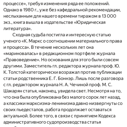
процессе», требуя изменения ряда ее положений.
Однако в 1980 г., уже без кафедральной рекомендации,
неслыханным для нашего времени тиражом в 13 000
экз., книга вышла в издательстве «Юридическая
литература».
Сходная судьба постигла и интересную статью
ученого «К. Маркс о соотношении материального права
и процесса». В течение нескольких лет она
«мариновалась» в редакционном портфеле журнала
«Правоведение». Но основания для этого были совсем
другими. Заместитель гл. редактора журнала проф. Ю.
К. Толстой категорически возражал против публикации
статьи родственника Е. Г. Боннэр. Лишь после разговора
с гл. редактором журнала Н. А. Чечиной проф. М. С.
Шакарян статья, наконец, увидела свет. Несмотря на то,
что она была опубликована без малого сорок лет назад,
а классики марксизма-ленинизма давно низвергнуты со
своих пьедесталов, работа продолжает оставаться
актуальной. Более того, в связи с принятием Кодекса
административного судопроизводства статья