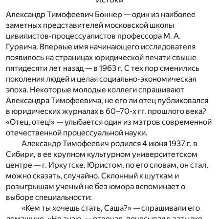
Александр Тимофеевич Боннер — один из наиболее
заметных представителей московской школы
цивилистов-процессуалистов профессора М. А.
Гурвича. Впервые имя начинающего исследователя
появилось на страницах юридической печати свыше
пятидесяти лет назад — в 1963 г. С тех пор сменились
поколения людей и целая социально-экономическая
эпоха. Некоторые молодые коллеги спрашивают
Александра Тимофеевича, не его ли отец публиковался
в юридических журналах в 60–70-х гг. прошлого века?
«Отец, отец!» — улыбается один из мэтров современной
отечественной процессуальной науки.
Александр Тимофеевич родился 4 июня 1937 г. в
Сибири, в ее крупном культурном университетском
центре — г. Иркутске. Юристом, по его словам, он стал,
можно сказать, случайно. Склонный к шуткам и
розыгрышам ученый не без юмора вспоминает о
выборе специальности:
«Кем ты хочешь стать, Саша?» — спрашивали его
домашние. «Не знаю, — отвечал, почесывая в затылке,