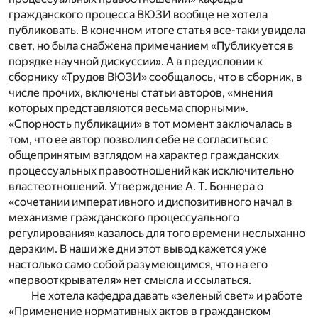
гражданского процесса ВЮЗИ вообще не хотела
публиковать. В конечном итоге статья все-таки увидела
свет, но была снабжена примечанием «Публикуется в
порядке научной дискуссии». А в предисловии к
сборнику «Трудов ВЮЗИ» сообщалось, что в сборник, в
числе прочих, включены статьи авторов, «мнения
которых представляются весьма спорными».
«Спорность публикации» в тот момент заключалась в
том, что ее автор позволил себе не согласиться с
общепринятым взглядом на характер гражданских
процессуальных правоотношений как исключительно
властеотношений. Утверждение А. Т. Боннера о
«сочетании императивного и диспозитивного начал в
механизме гражданского процессуального
регулирования» казалось для того времени неслыханно
дерзким. В наши же дни этот вывод кажется уже
настолько само собой разумеющимся, что на его
«первооткрывателя» нет смысла и ссылаться.
Не хотела кафедра давать «зеленый свет» и работе
«Применение нормативных актов в гражданском