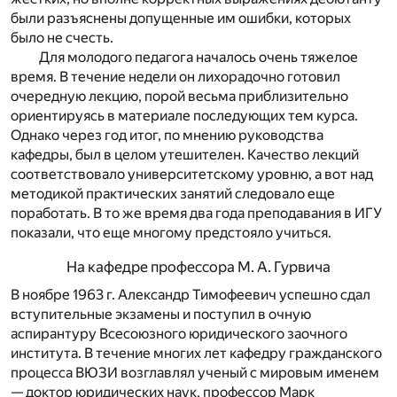
были разъяснены допущенные им ошибки, которых
было не счесть.
Для молодого педагога началось очень тяжелое
время. В течение недели он лихорадочно готовил
очередную лекцию, порой весьма приблизительно
ориентируясь в материале последующих тем курса.
Однако через год итог, по мнению руководства
кафедры, был в целом утешителен. Качество лекций
соответствовало университетскому уровню, а вот над
методикой практических занятий следовало еще
поработать. В то же время два года преподавания в ИГУ
показали, что еще многому предстояло учиться.
На кафедре профессора М. А. Гурвича
В ноябре 1963 г. Александр Тимофеевич успешно сдал
вступительные экзамены и поступил в очную
аспирантуру Всесоюзного юридического заочного
института. В течение многих лет кафедру гражданского
процесса ВЮЗИ возглавлял ученый с мировым именем
— доктор юридических наук, профессор Марк