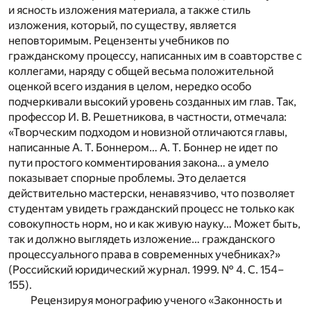
и ясность изложения материала, а также стиль
изложения, который, по существу, является
неповторимым. Рецензенты учебников по
гражданскому процессу, написанных им в соавторстве с
коллегами, наряду с общей весьма положительной
оценкой всего издания в целом, нередко особо
подчеркивали высокий уровень созданных им глав. Так,
профессор И. В. Решетникова, в частности, отмечала:
«Творческим подходом и новизной отличаются главы,
написанные А. Т. Боннером… А. Т. Боннер не идет по
пути простого комментирования закона… а умело
показывает спорные проблемы. Это делается
действительно мастерски, ненавязчиво, что позволяет
студентам увидеть гражданский процесс не только как
совокупность норм, но и как живую науку… Может быть,
так и должно выглядеть изложение… гражданского
процессуального права в современных учебниках?»
(Российский юридический журнал. 1999. № 4. С. 154–
155).
Рецензируя монографию ученого «Законность и