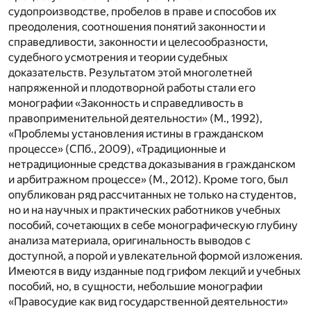
судопроизводстве, пробелов в праве и способов их
преодоления, соотношения понятий законности и
справедливости, законности и целесообразности,
судебного усмотрения и теории судебных
доказательств. Результатом этой многолетней
напряженной и плодотворной работы стали его
монографии «Законность и справедливость в
правоприменительной деятельности» (М., 1992),
«Проблемы установления истины в гражданском
процессе» (СПб., 2009), «Традиционные и
нетрадиционные средства доказывания в гражданском
и арбитражном процессе» (М., 2012). Кроме того, был
опубликован ряд рассчитанных не только на студентов,
но и на научных и практических работников учебных
пособий, сочетающих в себе монографическую глубину
анализа материала, оригинальность выводов с
доступной, а порой и увлекательной формой изложения.
Имеются в виду изданные под грифом лекций и учебных
пособий, но, в сущности, небольшие монографии
«Правосудие как вид государственной деятельности»