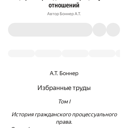
отношений
Автор
Боннер А.Т.
А.Т. Боннер
Избранные труды
Том I
История гражданского процессуального
права.