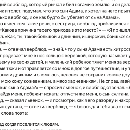
й верблюд, который рычал и бил ногами о землю, и он делал 
ик и толст, подумал, что это сын Адама, и хотел на него прыг
ько верблюд, и он как будто бы убегает от сына Адама».
 со львенком такие речи, о сестрица, верблюд приблизился к 
 «Какова причина твоего прихода в это место?» — «Я пришел
: «Как, ты, такой большой и длинный, и широкий, боишься сы
бил».
а, — отвечал верблюд, — знай, что у сына Адама есть хитрос
 продевает мне в нос кольцо с веревкой, которую называет 
ему из своих детей, и маленький ребенок тянет меня за вер
е тюки и отправляется со мною в долгое путешествия, и уп
арым и дряхлым и сломлюсь, человек не сохранит ко мне дру
 мою кожу кожевникам, а мясо харчевникам. Не спрашивай 
авил сына Адама?» — спросил львенок, и верблюд отвечал: «Я
найдя меня, побежит искать; отпусти же меня, о сын султана
, — сказал львенок, — и посмотри, как я его разорву и нак
ын султана, — ответил верблюд, — я боюсь для тебя зла от с
слова поэта:
д когда поселится к людям,