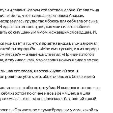
пули и свалить своим коварством слона. От зла сына
бщил тебе то, что я слышал о сыновьях Адама».
расправилась грудь: так я боюсь для себя зла от сына
 едва настал конец дня, как мои силы ослабли и
родить со смущенным умом и сжавшимся сердцем. И,
я мой цвет и то, что я приятна видом, и он закричал
и какой ты породы?» — «Мое имя гусыня, и я из породы
том месте?» — а львенок ответил: «Причина этого в
, и случилось так, что сегодня ночью я видел во сне
лышав его слова, я воскликнула: «О лев, я
е решение убить его, ибо я очень его боюсь и мой
.
влять его, чтобы он его убил. И львенок в тот же час
л себя хвостом по спине и все время шел, а я шла
 рассеялась, и из-за нее показался бежавший голый
спросил: «О животное с сумасбродным умом, какой ты