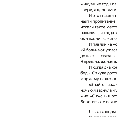
минувшие годы пав
звери, а деревья 
И этот павлин
найти пропитание. 
искали такое мест
напились, и тогда 
был павлин с женой
И павлин не ус
«Я больна от ужас
до нас», — сказал 
Я пришла, желая 
И когда она к
беды. Откуда дости
моря ему нельзя к 
«Знай, о пава,
ночью я заснула и 
мне: «О гусыня, о
Берегись же всячес
Языка концом 