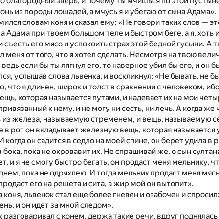
 о благородный зверь, и почему ты мчишься по этой пустын
конь из породы лошадей, а мчусь я и убегаю от сына Адама».
ился словам коня и сказал ему: «Не говори таких слов — это
а Адама при твоем большом теле и быстром беге, а я, хоть 
 и съесть его мясо и успокоить страх этой бедной гусыни. А
 меня от того, что я хотел сделать. Несмотря на твою вели
ведь если бы ты лягнул его, то наверное убил бы его, и он б
ся, услышав слова львенка, и воскликнул: «Не бывать, не быв
, что я длинен, широк и толст в сравнении с человеком, ибо
ещь, которая называется путами, и надевает их на мои четы
ривязанный к нему, и не могу ни сесть, ни лечь. А когда же 
ь из железа, называемую стременем, и вещь, называемую с
е в рот он вкладывает железную вещь, которая называется у
 когда он садится в седло на моей спине, он берет удила в 
бока, пока не окровавит их. Не спрашивай же, о сын султана
т, и я не смогу быстро бегать, он продаст меня мельнику, 
днем, пока не одряхлею. И тогда мельник продаст меня мясн
родаст его на решета и сита, а жир мой он вытопит».
 коня, львенок стал еще более гневен и озабочен и спросил:
ень, и он идет за мной следом».
к разговаривал с конем, держа такие речи, вдруг поднялась 