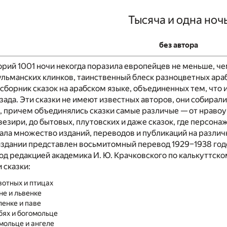
Тысяча и одна ноч
без автора
торий 1001 ночи некогда поразила европейцев не меньше, ч
льманских клинков, таинственный блеск разноцветных араб
 сборник сказок на арабском языке, объединенных тем, чт
ада. Эти сказки не имеют известных авторов, они собирал
 причем объединялись сказки самые различые — от нравоу
везири, до бытовых, плутовских и даже сказок, где персон
ла множество изданий, переводов и публикаций на различ
здании представлен восьмитомный перевод 1929–1938 годо
д редакцией академика И. Ю. Крачковского по калькуттско
 сказки:
вотных и птицах
не и львенке
ленке и паве
бях и богомольце
мольце и ангеле