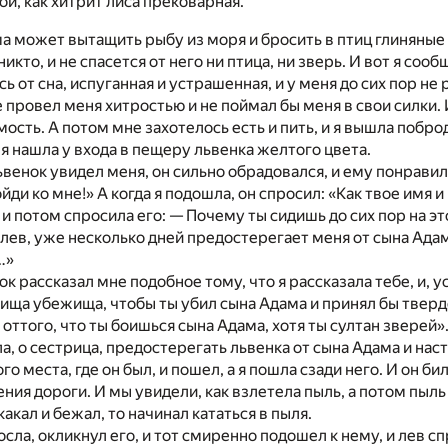
ой, как хитрит лиса прековарная.
ма может вытащить рыбу из моря и бросить в птиц глиняные 
икто, и не спасется от него ни птица, ни зверь. И вот я соо
ь от сна, испуганная и устрашенная, и у меня до сих пор не 
 провел меня хитростью и не поймал бы меня в свои силки. И
ость. А потом мне захотелось есть и пить, и я вышла поб
 я нашла у входа в пещеру львенка желтого цвета.
ьвенок увидел меня, он сильно обрадовался, и ему понравилс
йди ко мне!» А когда я подошла, он спросил: «Как твое имя 
 и потом спросила его: — Почему ты сидишь до сих пор на э
 лев, уже несколько дней предостерегает меня от сына Адама
…»
к рассказал мне подобное тому, что я рассказала тебе, и, ус
 ища убежища, чтобы ты убил сына Адама и принял бы твердо
оттого, что ты боишься сына Адама, хотя ты султан зверей»
, о сестрица, предостерегать львенка от сына Адама и наста
ого места, где он был, и пошел, а я пошла сзади него. И он би
ения дороги. И мы увидели, как взлетела пыль, а потом пыль
какал и бежал, то начинал кататься в пыля.
 осла, окликнул его, и тот смиренно подошел к нему, и лев 