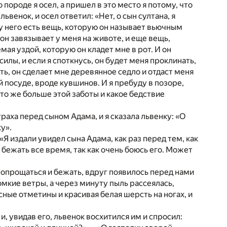
 породе я осел, а пришел в это место я потому, что
ьвенок, и осел ответил: «Нет, о сын султана, я
к у него есть вещь, которую он называет вьючным
он завязывает у меня на животе, и еще вещь,
мая уздой, которую он кладет мне в рот. И он
илы, и если я споткнусь, он будет меня проклинать,
гать, он сделает мне деревянное седло и отдаст меня
й посуде, вроде кувшинов. И я пребуду в позоре,
Что же больше этой заботы и какое бедствие
страха перед сыном Адама, и я сказала львенку: «О
у».
«Я издали увидел сына Адама, как раз перед тем, как
у бежать все время, так как очень боюсь его. Может
 попрощаться и бежать, вдруг появилось перед нами
ромкие ветры, а через минуту пыль рассеялась,
асные отметины и красивая белая шерсть на ногах, и
 и, увидав его, львенок восхитился им и спросил: