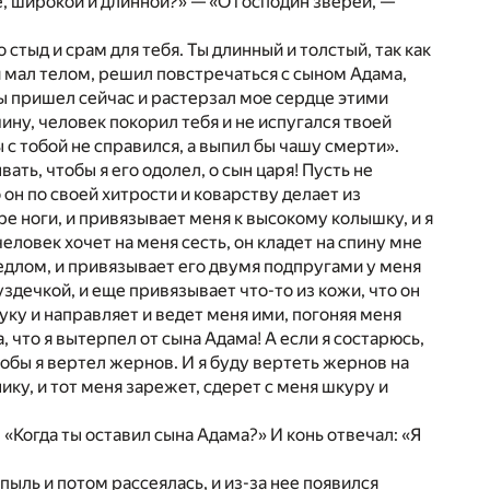
е, широкой и длинной?» — «О господин зверей, —
 стыд и срам для тебя. Ты длинный и толстый, так как
и мал телом, решил повстречаться с сыном Адама,
 ты пришел сейчас и растерзал мое сердце этими
чину, человек покорил тебя и не испугался твоей
ы с тобой не справился, а выпил бы чашу смерти».
ать, чтобы я его одолел, о сын царя! Пусть не
 он по своей хитрости и коварству делает из
ре ноги, и привязывает меня к высокому колышку, и я
человек хочет на меня сесть, он кладет на спину мне
едлом, и привязывает его двумя подпругами у меня
здечкой, и еще привязывает что-то из кожи, что он
руку и направляет и ведет меня ими, погоняя меня
, что я вытерпел от сына Адама! А если я состарюсь,
чтобы я вертел жернов. И я буду вертеть жернов на
ику, и тот меня зарежет, сдерет с меня шкуру и
 «Когда ты оставил сына Адама?» И конь отвечал: «Я
пыль и потом рассеялась, и из-за нее появился