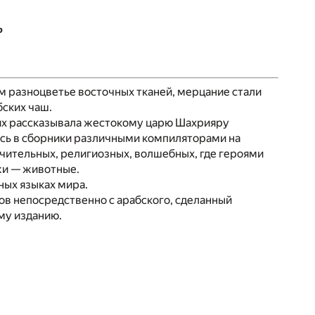
ь
ем разноцветье восточных тканей, мерцание стали
ских чаш.
о их рассказывала жестокому царю Шахрияру
ись в сборники различными компиляторами на
чительных, религиозных, волшебных, где героями
ажи — животные.
ных языках мира.
в непосредственно с арабского, сделанный
му изданию.