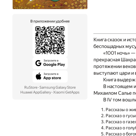
В приложении удобнее
Книга сказок и ис
беспощадных мусу
«1001 ночь» —
прекрасная Шахраз
протяжении веков,
выступают цари и 
Книга выдержа
В настоящем и
RuStore
·
Samsung Galaxy Store
Huawei AppGallery
·
Xiaomi GetApps
Михаилом Салье по
В IV том вошли
Рассказы о жи
Рассказ о гусы
Рассказ о газе
Рассказ о голу
Рассказ о бого