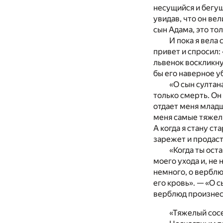
несущийся и бегущи
увидав, что он вел
сын Адама, это тол
И пока я вела
привет и спросил:
львенок воскликнул
бы его наверное у
«О сын султан
только смерть. Он
отдает меня младш
меня самые тяжелы
А когда я стану ст
зарежет и продаст
«Когда ты ост
моего ухода и, не 
немного, о верблюд
его кровь». — «О с
верблюд произнес 
«Тяжелый сосе