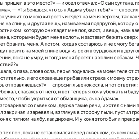
 пришел в это место?» — и осел отвечал: «О сын султана, по
ма». — «Ты боишься, что сын Адама убьет тебя?» — спросил л
он учинит со мною хитрость и сядет на меня верхом, так ка
не на спину, и другая вещь, называемая подпругой, которую 
стником, которую он кладет мне под хвост, и вещь, называе
ена, которыми будет меня колоть, и заставит бежать сверх с
нет бранить меня. А потом, когда я состарюсь и не смогу бе
дут возить на моей спине воду из реки в бурдюках и в друго
нии, пока не умру, и тогда меня бросят на холмы собакам. 
дствий?»
шала, о пава, слова осла, перья поднялись на моем теле от 
остительно, и его слова еще прибавили страха к моему страх
рь отправляешься?» — спросил львенок осла, и тот ответил: 
убежал, спасаясь от него, и вот теперь я хочу убежать и буд
е место, чтобы укрыться от обманщика, сына Адама».
азговаривал со львенком, держа такие речи, и хотел с нами
л закричал и заревел и, взглянув в сторону пыли, пустил г
ня с пятном на лбу, как дирхем. И у коня этого были прекр
о тех пор, пока не остановился перед львенком, сыном льва,