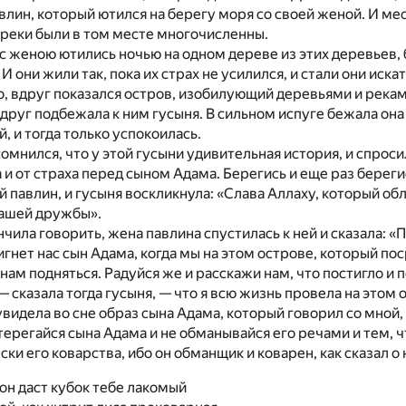
лин, который ютился на берегу моря со своей женой. И мес
и реки были в том месте многочисленны.
 с женою ютились ночью на одном дереве из этих деревьев, 
И они жили так, пока их страх не усилился, и стали они иска
о, вдруг показался остров, изобилующий деревьями и реками,
вдруг подбежала к ним гусыня. В сильном испуге бежала она
, и тогда только успокоилась.
омнился, что у этой гусыни удивительная история, и спросил 
а и от страха перед сыном Адама. Берегись и еще раз береги
ей павлин, и гусыня воскликнула: «Слава Аллаху, который о
вашей дружбы».
ончила говорить, жена павлина спустилась к ней и сказала: 
гнет нас сын Адама, когда мы на этом острове, который пос
нам подняться. Радуйся же и расскажи нам, что постигло и 
 — сказала тогда гусыня, — что я всю жизнь провела на этом
увидела во сне образ сына Адама, который говорил со мной, 
стерегайся сына Адама и не обманывайся его речами и тем, ч
ки его коварства, ибо он обманщик и коварен, как сказал о 
он даст кубок тебе лакомый