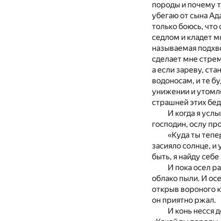
породы и почему ты
убегаю от сына Ада
только боюсь, что 
седлом и кладет м
называемая подхво
сделает мне стрем
а если зареву, ста
водоносам, и те бу
унижении и утомле
страшней этих бе
И когда я услы
господин, ослу пр
«Куда ты тепе
засияло солнце, и 
быть, я найду себ
И пока осел р
облако пыли. И осе
открыв вороного ко
он приятно ржал.
И конь несся д