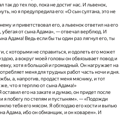
так до тех пор, пока не достиг нас. И львенок,
нуть, но я предупредила его: «О сын султана, это не
нему и приветствовал его, а львенок ответил на его
, убегая от сына Адама», — отвечал верблюд. И
на Адама! Ведь если бы ты один раз лягнул его, ты
ти, с которыми не справиться, и одолеть его может
уздою, а вокруг моей головы он обвязывает повод и
евку, хотя я большой и громадный. Он нагружает на
отребляет меня для трудных работ часть ночи и дня.
жбы, а, напротив, продаст меня мяснику, и тот
же, что я терплю от сына Адама!»
 оставил его на закате и думаю, он придет после
, и я побегу по степям и пустыням». — «Подожди
ормлю тебя его мясом. Я обглодаю его кости и выпью
ына Адама, ибо он обманщик, и он коварен». И