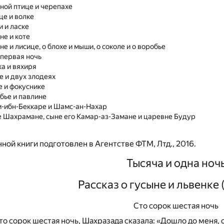
яной птице и черепахе
це и волке
и и ласке
не и коте
не и лисице, о блохе и мыши, о соколе и о воробье
 первая ночь
жа и вяхиря
е и двух злодеях
е и фокуснике
обье и павлине
и-ибн-Беккаре и Шамс-ан-Нахар
е Шахрамане, сыне его Камар-аз-Замане и царевне Будур
ной книги подготовлен в Агентстве ФТМ, Лтд., 2016.
Тысяча и одна ноч
Рассказ о гусыне и львенке 
Сто сорок шестая ночь
сто сорок шестая ночь, Шахразада сказала: «Дошло до меня, 