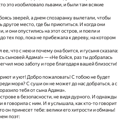
то это изобиловало львами, и были там всякие
боясь зверей, а днем спозаранку вылетали, чтобы
ть другое место, где бы приютиться. И когда они
 и они опустились на этот остров, и поели и
 до тех пор, пока не прибежала к дереву, на котором
ее, что с нею и почему она боится, и гусыня сказала:
сь сыновей Адама!» — «Не бойся, раз ты добралась
блегчил мою заботу и горе благодаря вашей близости!
«Приют и уют! Добро пожаловать! С тобою не будет
реди моря? С суши он не может до нас добраться, а с
поразило тебя от сына Адама».
 острове в безопасности, не видя дурного. И однажды
и я говорила с ним. И я услышала, как кто-то говорит
то он принесет тебе: велики его хитрости и обманы!
нем поэт: