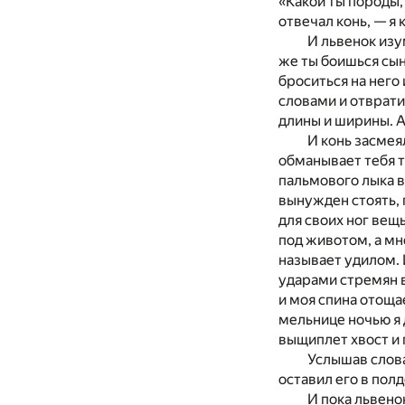
«Какой ты породы,
отвечал конь, — я 
И львенок изум
же ты боишься сын
броситься на него
словами и отвратил
длины и ширины. А 
И конь засмеял
обманывает тебя то
пальмового лыка в
вынужден стоять, п
для своих ног вещ
под животом, а мн
называет удилом. И
ударами стремян в 
и моя спина отощае
мельнице ночью я 
выщиплет хвост и п
Услышав слова
оставил его в полд
И пока львено