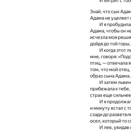
И хитрит с тоб
Знай, что сын Ада
Адама не уцелеет н
И я пробудилас
Адама, чтобы он не
исчезла моя решим
дойдя до той горы,
И когда этот л
мне, говоря: «Подо
птиц, — отвечала я
том, что мой отец,
образ сына Адама
И затем львено
прибежала к тебе,
страх еще сильнее 
И я продолжала
и минуту встал с т
сзади до разветвл
осел, который то с
И лев, увидав