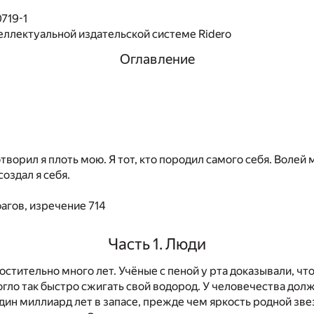
719-1
еллектуальной издательской системе Ridero
Оглавление
творил я плоть мою. Я тот, кто породил самого себя. Волей 
оздал я себя.
агов, изречение 714
Часть 1. Люди
стительно много лет. Учёные с пеной у рта доказывали, чт
огло так быстро сжигать свой водород. У человечества дол
дин миллиард лет в запасе, прежде чем яркость родной зве