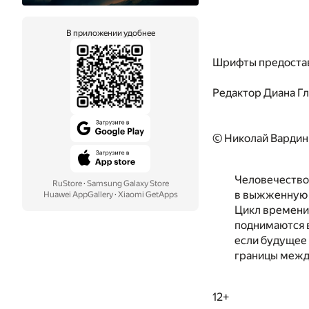
В приложении удобнее
Шрифты предоста
Редактор
Диана Г
© Николай Вардин
Человечество 
RuStore
·
Samsung Galaxy Store
в выжженную 
Huawei AppGallery
·
Xiaomi GetApps
Цикл времени,
поднимаются в
если будущее 
границы межд
12+