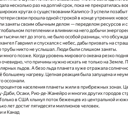
дала несколько раз на долгий срок, пока не прекратилась во
широких кругах о существовании Калипсо-3 успели позабыт
потери связи прошла одной строкой в конце утренних новос
ли заняты своим обычным делом — переделом ресурсов и с
глобальном потеплении и влиянии на него добычи энергоре
и тысячи лет до этого, не было особой разницы, что обсужда
хангел Гавриил и спускался с небес, дабы призвать на стра
го трубы никто не услышал. Люди были слишком заняты.
и много позже. Когда уровень мирового океана резко подня
о очевидно, что причины нужно искать не только на Земле.
лярных льдов. А безо льда планета хуже отражала солнечно
ё большему нагреву. Цепная реакция была запущена и неу
о осознали.
процентов населения планеты жили в прибрежных зонах. 
у-Даби, Осаки, Рио-де-Жанейро и многих других городов с
 Только в США хлынул поток беженцев из центральной и юж
ько лет достиг пятидесяти миллионов человек.
и и Канад