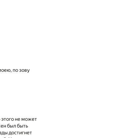
моею, по зову
о этого не может
жен был быть
зды достигнет