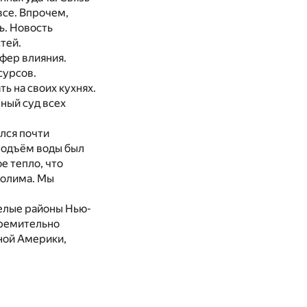
все. Впрочем,
ь. Новость
тей.
фер влияния.
сурсов.
ть на своих кухнях.
шный суд всех
лся почти
 Подъём воды был
е тепло, что
молима. Мы
Целые районы Нью-
тремительно
ной Америки,