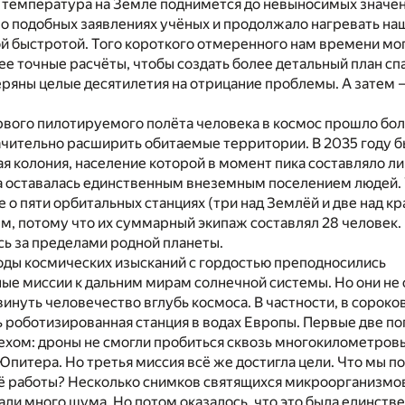
о температура на Земле поднимется до невыносимых значе
 о подобных заявлениях учёных и продолжало нагревать на
й быстротой. Того короткого отмеренного нам времени мог
ее точные расчёты, чтобы создать более детальный план спа
еряны целые десятилетия на отрицание проблемы. А затем 
вого пилотируемого полёта человека в космос прошло боле
начительно расширить обитаемые территории. В 2035 году 
я колония, население которой в момент пика составляло л
аза оставалась единственным внеземным поселением людей.
е о пяти орбитальных станциях (три над Землёй и две над к
, потому что их суммарный экипаж составлял 28 человек. 
ь за пределами родной планеты.
оды космических изысканий с гордостью преподносились
ые миссии к дальним мирам солнечной системы. Но они не
инуть человечество вглубь космоса. В частности, в сороко
 роботизированная станция в водах Европы. Первые две по
ехом: дроны не смогли пробиться сквозь многокилометров
Юпитера. Но третья миссия всё же достигла цели. Что мы п
её работы? Несколько снимков святящихся микроорганизмов
али много шума. Но потом оказалось, что это была единстве