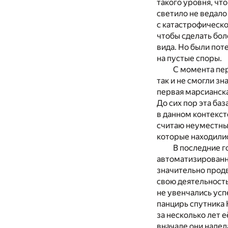
такого уровня, чт
светило не ведало
с катастрофическо
чтобы сделать бол
вида. Но были пот
на пустые споры.
С момента пер
так и не смогли з
первая марсианска
До сих пор эта б
в данном контекст
считаю неуместным
которые находилис
В последние г
автоматизированн
значительно продв
свою деятельность
не увенчались усп
панцирь спутника 
за несколько лет 
вначале они надел