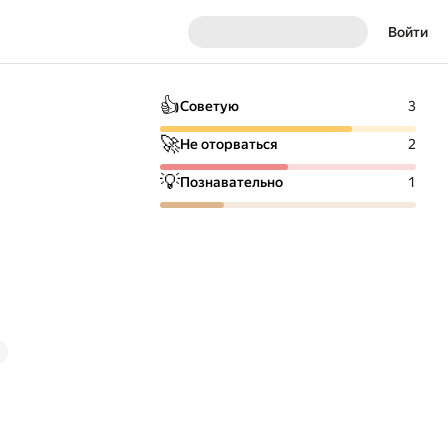
Войти
👍
Советую
3
🚀
Не оторваться
2
💡
Познавательно
1