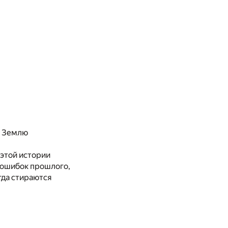
я Землю
 этой истории
 ошибок прошлого,
гда стираются