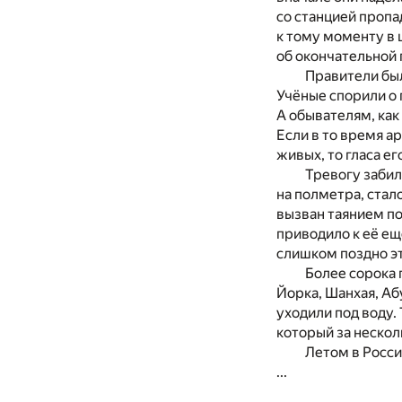
со станцией пропа
к тому моменту в 
об окончательной 
Правители бы
Учёные спорили о 
А обывателям, как 
Если в то время ар
живых, то гласа е
Тревогу забил
на полметра, стал
вызван таянием по
приводило к её ещ
слишком поздно эт
Более сорока 
Йорка, Шанхая, Аб
уходили под воду.
который за нескол
Летом в Росси
...