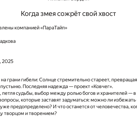
Когда змея сожрёт свой хвост
влены компанией «ПараТайп»
ладкова
, 2025
на грани гибели: Солнце стремительно стареет, превраща
пустыню. Последняя надежда — проект «Ковчег».
 петля судьбы, выбор между ролью богов и хранителей — в
опросы, которые заставят задуматься: можно ли избежать
уже предопределено? И что останется от человечества, ко
у творцом и творением?