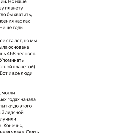
ний. Но наше
шу планету
ло бы хватить,
сения нас как
— ещё годы
е ста лет, но мы
была основана
ишь 468 человек.
 Упоминать
расной планетой)
Вот и все люди,
 смогли
вых годах начала
пытки до этого
ый ледяной
олучили
. Конечно,
нная удача. Связь