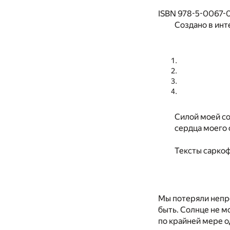
ISBN 978-5-0067-0
Создано в инт
Силой моей со
сердца моего с
Тексты саркоф
Мы потеряли непро
быть. Солнце не м
по крайней мере о