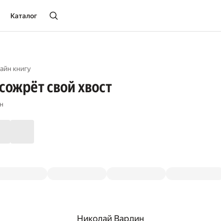
Каталог
айн книгу
 сожрёт свой хвост
н
Николай Вардин