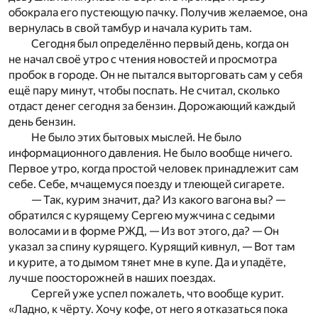
обокрала его пустеющую пачку. Получив желаемое, она
вернулась в свой тамбур и начала курить там.
Сегодня был определённо первый день, когда он
не начал своё утро с чтения новостей и просмотра
пробок в городе. Он не пытался выторговать сам у себя
ещё пару минут, чтобы поспать. Не считал, сколько
отдаст денег сегодня за бензин. Дорожающий каждый
день бензин.
Не было этих бытовых мыслей. Не было
информационного давления. Не было вообще ничего.
Первое утро, когда простой человек принадлежит сам
себе. Себе, мчащемуся поезду и тлеющей сигарете.
— Так, курим значит, да? Из какого вагона вы? —
обратился с курящему Сергею мужчина с седыми
волосами и в форме РЖД, — Из вот этого, да? — Он
указал за спину курящего. Курящий кивнул, — Вот там
и курите, а то дымом тянет мне в купе. Да и упадёте,
лучше поосторожней в наших поездах.
Сергей уже успел пожалеть, что вообще курит.
«Ладно, к чёрту. Хочу кофе, от него я отказаться пока