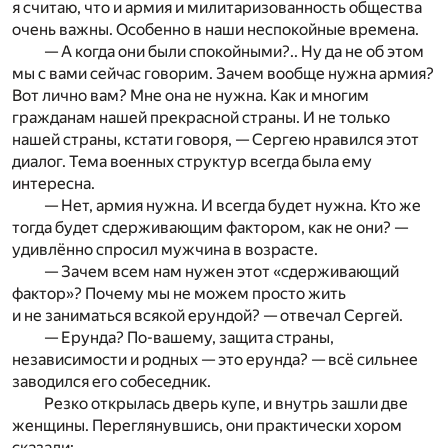
я считаю, что и армия и милитаризованность общества
очень важны. Особенно в наши неспокойные времена.
— А когда они были спокойными?.. Ну да не об этом
мы с вами сейчас говорим. Зачем вообще нужна армия?
Вот лично вам? Мне она не нужна. Как и многим
гражданам нашей прекрасной страны. И не только
нашей страны, кстати говоря, — Сергею нравился этот
диалог. Тема военных структур всегда была ему
интересна.
— Нет, армия нужна. И всегда будет нужна. Кто же
тогда будет сдерживающим фактором, как не они? —
удивлённо спросил мужчина в возрасте.
— Зачем всем нам нужен этот «сдерживающий
фактор»? Почему мы не можем просто жить
и не заниматься всякой ерундой? — отвечал Сергей.
— Ерунда? По-вашему, защита страны,
независимости и родных — это ерунда? — всё сильнее
заводился его собеседник.
Резко открылась дверь купе, и внутрь зашли две
женщины. Переглянувшись, они практически хором
сказали: