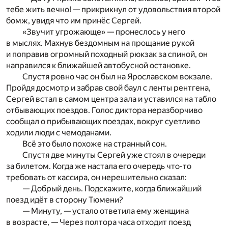
тебе жить вечно! — прикрикнул от удовольствия второй
бомж, увидя что им принёс Сергей.
«Звучит угрожающе» — пронеслось у него
в мыслях. Махнув бездомным на прощание рукой
и поправив огромный походный рюкзак за спиной, он
направился к ближайшей автобусной остановке.
Спустя ровно час он был на Ярославском вокзале.
Пройдя досмотр и забрав свой баул с ленты рентгена,
Сергей встал в самом центра зала и уставился на табло
отбывающих поездов. Голос диктора неразборчиво
сообщал о прибывающих поездах, вокруг суетливо
ходили люди с чемоданами.
Всё это было похоже на странный сон.
Спустя две минуты Сергей уже стоял в очереди
за билетом. Когда же настала его очередь что-то
требовать от кассира, он нерешительно сказал:
— Добрый день. Подскажите, когда ближайший
поезд идёт в сторону Тюмени?
— Минуту, — устало ответила ему женщина
в возрасте, — Через полтора часа отходит поезд