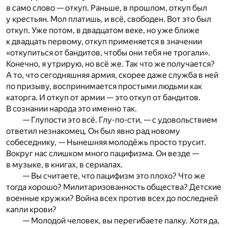
в само слово — откуп. Раньше, в прошлом, откуп был
у крестьян. Мол платишь, и всё, свободен. Вот это был
откуп. Уже потом, в двадцатом веке, но уже ближе
к двадцать первому, откуп применяется в значении
«откупиться от бандитов, чтобы они тебя не трогали».
Конечно, я утрирую, но всё же. Так что же получается?
А то, что сегодняшняя армия, скорее даже служба в ней
по призыву, воспринимается простыми людьми как
каторга. И откуп от армии — это откуп от бандитов.
В сознании народа это именно так.
— Глупости это всё. Глу-по-сти, — с удовольствием
ответил незнакомец. Он был явно рад новому
собеседнику, — Нынешняя молодёжь просто трусит.
Вокруг нас слишком много пацифизма. Он везде —
в музыке, в книгах, в сериалах.
— Вы считаете, что пацифизм это плохо? Что же
тогда хорошо? Милитаризованность общества? Детские
военные кружки? Война всех против всех до последней
капли крови?
— Молодой человек, вы перегибаете палку. Хотя да,