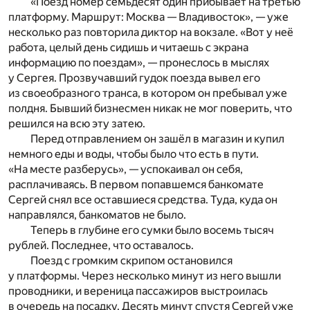
«Поезд номер семьдесят один прибывает на третью
платформу. Маршрут: Москва — Владивосток», — уже
несколько раз повторила диктор на вокзале. «Вот у неё
работа, целый день сидишь и читаешь с экрана
информацию по поездам», — пронеслось в мыслях
у Сергея. Прозвучавший гудок поезда вывел его
из своеобразного транса, в котором он пребывал уже
полдня. Бывший бизнесмен никак не мог поверить, что
решился на всю эту затею.
Перед отправлением он зашёл в магазин и купил
немного еды и воды, чтобы было что есть в пути.
«На месте разберусь», — успокаивал он себя,
расплачиваясь. В первом попавшемся банкомате
Сергей снял все оставшиеся средства. Туда, куда он
направлялся, банкоматов не было.
Теперь в глубине его сумки было восемь тысяч
рублей. Последнее, что оставалось.
Поезд с громким скрипом остановился
у платформы. Через несколько минут из него вышли
проводники, и вереница пассажиров выстроилась
в очередь на посадку. Десять минут спустя Сергей уже