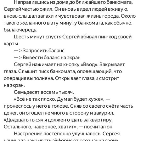
Направившись из дома до ближайшего банкомата,
Сергей частью ожил. Он вновь видел людей вживую,
вновь слышал запахи и чувствовал жизнь города. Около
такого желанного в эту минуту банкомата, как обычно,
была очередь.
Шесть минут спустя Сергей вбивал пин-код своей
карты.
— > Запросить баланс
— > Вывести баланс на экран
Сергей нажимает на кнопку «Ввод». Закрывает
глаза. Слышит писк банкомата, оповещающий, что
операция выполнена. Открывает глаза и смотрит
на экран.
Семьдесят восемь тысяч.
«Всё не так плохо. Думал будет хуже», —
пронеслось у него в голове. Сняв со своего счёта часть
денег, он отошёл немного в сторону и закурил.
«Двадцать тысяч я должен отдать за квартиру.
Остального, наверное, хватит», — посчитал он.
Настроение постепенно улучшалось. Сергея
начинала накрывать эйфория от осознания своих