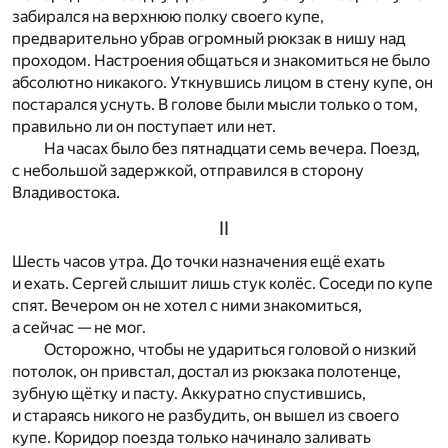
забирался на верхнюю полку своего купе,
предварительно убрав огромный рюкзак в нишу над
проходом. Настроения общаться и знакомиться не было
абсолютно никакого. Уткнувшись лицом в стену купе, он
постарался уснуть. В голове были мысли только о том,
правильно ли он поступает или нет.
На часах было без пятнадцати семь вечера. Поезд,
с небольшой задержкой, отправился в сторону
Владивостока.
II
Шесть часов утра. До точки назначения ещё ехать
и ехать. Сергей слышит лишь стук колёс. Соседи по купе
спят. Вечером он не хотел с ними знакомиться,
а сейчас — не мог.
Осторожно, чтобы не удариться головой о низкий
потолок, он привстал, достал из рюкзака полотенце,
зубную щётку и пасту. Аккуратно спустившись,
и стараясь никого не разбудить, он вышел из своего
купе. Коридор поезда только начинало заливать