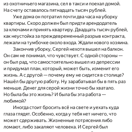
из охотничьего магазина, сел в такси и поехал домой.
На счету оставалось пятнадцать тысяч рублей.
Уже дома он потратил почти два часа на уборку
квартиры. Скоро должен был придти арендодатель
за ключами и принять квартиру. Двадцать тысяч рублей,
как неустойка за преждевременный разрыв контракта,
лежали на тумбочке около входа. Ждали нового хозяина.
Закончив уборку, Сергей нехотя вышел на балкон.
Он сам не понимал, что чувствует. С одной стороны —
он был рад, что самостоятельно вышел из депрессии
и придумал план, который, может быть, изменит его
жизнь. А с другой — почему ему не сидится в столице?
Нашёл бы другую работу. Ну зарабатывал бы в пять раз
меньше. Денег для серой жизни точно бы хватало.
Но была бы это жизнь? И была бы эта работа —
любимой?
Иногда стоит бросить всё на свете и уехать куда
глаза глядят. Особенно, когда у тебя нет ничего, что
может сдерживать. Жизненные потрясения либо
ломают, либо закаляют человека. И Сергей был