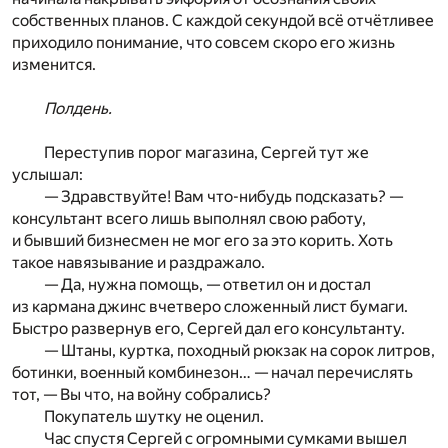
собственных планов. С каждой секундой всё отчётливее
приходило понимание, что совсем скоро его жизнь
изменится.
Полдень.
Переступив порог магазина, Сергей тут же
услышал:
— Здравствуйте! Вам что-нибудь подсказать? —
консультант всего лишь выполнял свою работу,
и бывший бизнесмен не мог его за это корить. Хоть
такое навязывание и раздражало.
— Да, нужна помощь, — ответил он и достал
из кармана джинс вчетверо сложенный лист бумаги.
Быстро развернув его, Сергей дал его консультанту.
— Штаны, куртка, походный рюкзак на сорок литров,
ботинки, военный комбинезон… — начал перечислять
тот, — Вы что, на войну собрались?
Покупатель шутку не оценил.
Час спустя Сергей с огромными сумками вышел