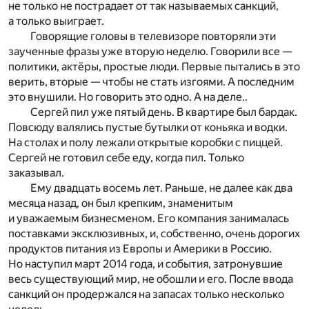
не только не пострадает от так называемых санкций,
а только выиграет.
Говорящие головы в телевизоре повторяли эти
заученные фразы уже вторую неделю. Говорили все —
политики, актёры, простые люди. Первые пытались в это
верить, вторые — чтобы не стать изгоями. А последним
это внушили. Но говорить это одно. А на деле..
Сергей пил уже пятый день. В квартире был бардак.
Повсюду валялись пустые бутылки от коньяка и водки.
На столах и полу лежали открытые коробки с пиццей.
Сергей не готовил себе еду, когда пил. Только
заказывал.
Ему двадцать восемь лет. Раньше, не далее как два
месяца назад, он был крепким, знаменитым
и уважаемым бизнесменом. Его компания занималась
поставками эксклюзивных, и, собственно, очень дорогих
продуктов питания из Европы и Америки в Россию.
Но наступил март 2014 года, и события, затронувшие
весь существующий мир, не обошли и его. После ввода
санкций он продержался на запасах только несколько