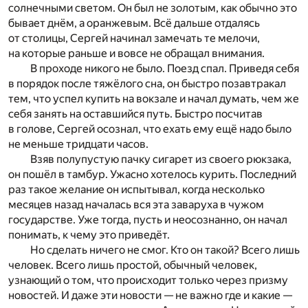
солнечными светом. Он был не золотым, как обычно это
бывает днём, а оранжевым. Всё дальше отдалясь
от столицы, Сергей начинал замечать те мелочи,
на которые раньше и вовсе не обращал внимания.
В проходе никого не было. Поезд спал. Приведя себя
в порядок после тяжёлого сна, он быстро позавтракал
тем, что успел купить на вокзале и начал думать, чем же
себя занять на оставшийся путь. Быстро посчитав
в голове, Сергей осознал, что ехать ему ещё надо было
не меньше тридцати часов.
Взяв полупустую пачку сигарет из своего рюкзака,
он пошёл в тамбур. Ужасно хотелось курить. Последний
раз такое желание он испытывал, когда несколько
месяцев назад началась вся эта заваруха в чужом
государстве. Уже тогда, пусть и неосознанно, он начал
понимать, к чему это приведёт.
Но сделать ничего не смог. Кто он такой? Всего лишь
человек. Всего лишь простой, обычный человек,
узнающий о том, что происходит только через призму
новостей. И даже эти новости — не важно где и какие —