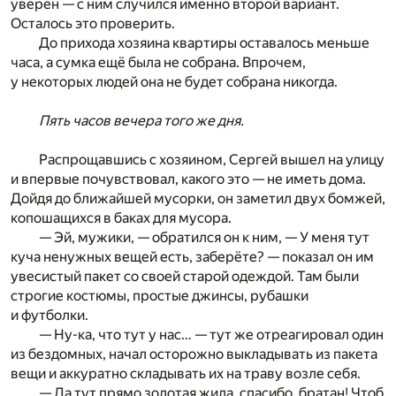
уверен — с ним случился именно второй вариант.
Осталось это проверить.
До прихода хозяина квартиры оставалось меньше
часа, а сумка ещё была не собрана. Впрочем,
у некоторых людей она не будет собрана никогда.
Пять часов вечера того же дня.
Распрощавшись с хозяином, Сергей вышел на улицу
и впервые почувствовал, какого это — не иметь дома.
Дойдя до ближайшей мусорки, он заметил двух бомжей,
копошащихся в баках для мусора.
— Эй, мужики, — обратился он к ним, — У меня тут
куча ненужных вещей есть, заберёте? — показал он им
увесистый пакет со своей старой одеждой. Там были
строгие костюмы, простые джинсы, рубашки
и футболки.
— Ну-ка, что тут у нас… — тут же отреагировал один
из бездомных, начал осторожно выкладывать из пакета
вещи и аккуратно складывать их на траву возле себя.
— Да тут прямо золотая жила, спасибо, братан! Чтоб