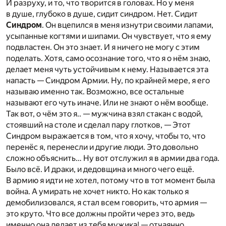
И разруху, и то, что творится в головах. Но у меня
в душе, глубоко в душе, сидит синдром. Нет. Сидит
Синдром
. Он вцепился в меня изнутри своими лапами,
усыпанные когтями и шипами. Он чувствует, что я ему
подвластен. Он это знает. И я ничего не могу с этим
поделать. Хотя, само осознание того, что я о нём знаю,
делает меня чуть устойчивым к нему. Называется эта
напасть — Синдром Армии. Ну, по крайней мере, я его
называю именно так. Возможно, все остальные
называют его чуть иначе. Или не знают о нём вообще.
Так вот, о чём это я.. — мужчина взял стакан с водой,
стоявший на столе и сделал пару глотков, — Этот
Синдром выражается в том, что я хочу, чтобы то, что
перенёс я, перенесли и другие люди. Это довольно
сложно объяснить… Ну вот отслужил я в армии два года.
Было всё. И драки, и дедовщина и много чего ещё.
В армию я идти не хотел, потому что в тот момент была
война. А умирать не хочет никто. Но как только я
демобилизовался, я стал всем говорить, что армия —
это круто. Что все должны пройти через это, ведь
именно она делает из тебя мужика! — отчаянно