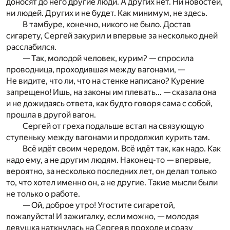
доносят до него другие люди. А других нет. Ни новостей,
ни людей. Других и не будет. Как минимум, не здесь.
В тамбуре, конечно, никого не было. Достав
сигарету, Сергей закурил и впервые за несколько дней
расслабился.
— Так, молодой человек, курим? — спросила
проводница, проходившая между вагонами, —
Не видите, что ли, что на стенке написано? Курение
запрещено! Ишь, на законы им плевать… — сказала она
и не дожидаясь ответа, как будто говоря сама с собой,
прошла в другой вагон.
Сергей от греха подальше встал на связующую
ступеньку между вагонами и продолжил курить там.
Всё идёт своим чередом. Всё идёт так, как надо. Как
надо ему, а не другим людям. Наконец-то — впервые,
вероятно, за несколько последних лет, он делал только
то, что хотел именно он, а не другие. Такие мысли были
не только о работе.
— Ой, доброе утро! Угостите сигаретой,
пожалуйста! И зажигалку, если можно, — молодая
девушка наткнулась на Сергея в проходе и сразу