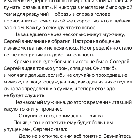
и маленькие деревни гипнотизировали. Они заставляли
думать, размышлять. И никогда в мыслях не было одной
темы для раздумий — образы и слова в голове
проносились с точно такой же скоростью, что и пейзаж
за окном. Каждую секунду что-то новое.
На зашедшего через несколько минут мужчину,
Сергей внимания не обратил. Настроя на общение
и знакомства так и не появилось. Но определённо стало
легче воспринимать действительность.
Кроме них в купе больше никого не было. Соседей
Сергей видел только утром, спящими. Они так бы
и молчали дальше, если бы не случайно проходившие
мимо купе люди, обсуждавшие, как один из них откупил
сына за определённую сумму, и теперь его чадо
не будет служить.
Незнакомый мужчина, до этого времени читавший
какую-то книгу, произнёс:
— Откупил он его, понимаешь… тряпка.
Поняв, что не ответить ему будет большим
упущением, Сергей сказал:
— Дело не в откупе, с ним всё понятно. Вдумайтесь