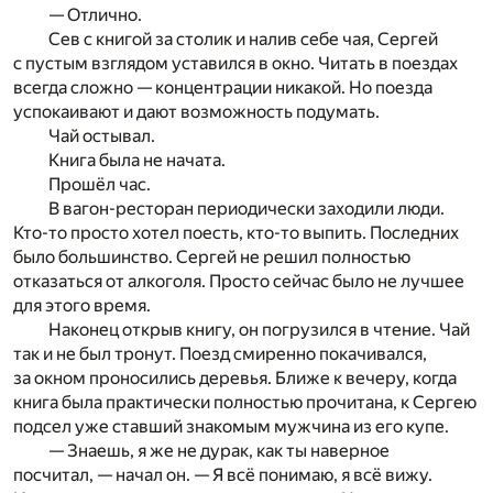
— Отлично.
Сев с книгой за столик и налив себе чая, Сергей
с пустым взглядом уставился в окно. Читать в поездах
всегда сложно — концентрации никакой. Но поезда
успокаивают и дают возможность подумать.
Чай остывал.
Книга была не начата.
Прошёл час.
В вагон-ресторан периодически заходили люди.
Кто-то просто хотел поесть, кто-то выпить. Последних
было большинство. Сергей не решил полностью
отказаться от алкоголя. Просто сейчас было не лучшее
для этого время.
Наконец открыв книгу, он погрузился в чтение. Чай
так и не был тронут. Поезд смиренно покачивался,
за окном проносились деревья. Ближе к вечеру, когда
книга была практически полностью прочитана, к Сергею
подсел уже ставший знакомым мужчина из его купе.
— Знаешь, я же не дурак, как ты наверное
посчитал, — начал он. — Я всё понимаю, я всё вижу.