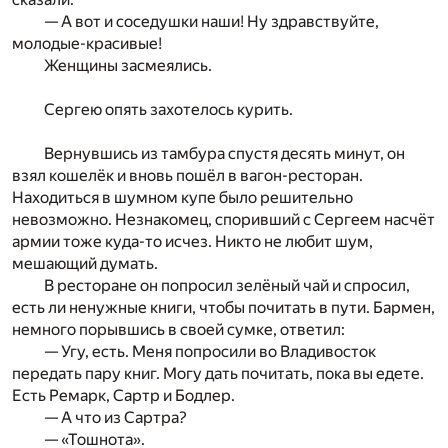
— А вот и соседушки наши! Ну здравствуйте,
молодые-красивые!
Женщины засмеялись.
Сергею опять захотелось курить.
Вернувшись из тамбура спустя десять минут, он
взял кошелёк и вновь пошёл в вагон-ресторан.
Находиться в шумном купе было решительно
невозможно. Незнакомец, споривший с Сергеем насчёт
армии тоже куда-то исчез. Никто не любит шум,
мешающий думать.
В ресторане он попросил зелёный чай и спросил,
есть ли ненужные книги, чтобы почитать в пути. Бармен,
немного порывшись в своей сумке, ответил:
— Угу, есть. Меня попросили во Владивосток
передать пару книг. Могу дать почитать, пока вы едете.
Есть Ремарк, Сартр и Бодлер.
— А что из Сартра?
— «Тошнота».