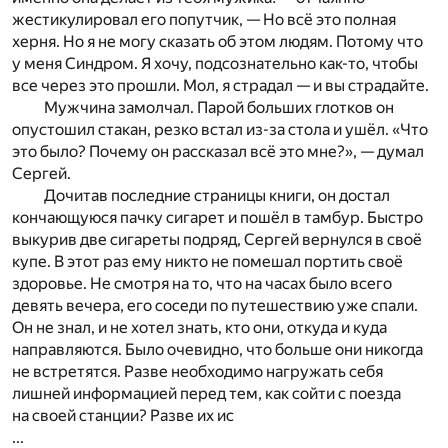
жестикулировал его попутчик, — Но всё это полная
херня. Но я не могу сказать об этом людям. Потому что
у меня Синдром. Я хочу, подсознательно как-то, чтобы
все через это прошли. Мол, я страдал — и вы страдайте.
Мужчина замолчал. Парой больших глотков он
опустошил стакан, резко встал из-за стола и ушёл. «Что
это было? Почему он рассказал всё это мне?», — думал
Сергей.
Дочитав последние страницы книги, он достал
кончающуюся пачку сигарет и пошёл в тамбур. Быстро
выкурив две сигареты подряд, Сергей вернулся в своё
купе. В этот раз ему никто не помешал портить своё
здоровье. Не смотря на то, что на часах было всего
девять вечера, его соседи по путешествию уже спали.
Он не знал, и не хотел знать, кто они, откуда и куда
направляются. Было очевидно, что больше они никогда
не встретятся. Разве необходимо нагружать себя
лишней информацией перед тем, как сойти с поезда
на своей станции? Разве их ис
...