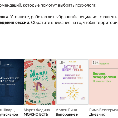
омендаций, которые помогут выбрать психолога:
лога
. Уточните, работал ли выбранный специалист с клиен
едения сессии
. Обратите внимание на то, чтобы территори
я Шварц
Мария Федина
Арден Рина
Рима Беккерма
ульсивное
МОЖНО ЕСТЬ
Выгорание и
Дневник