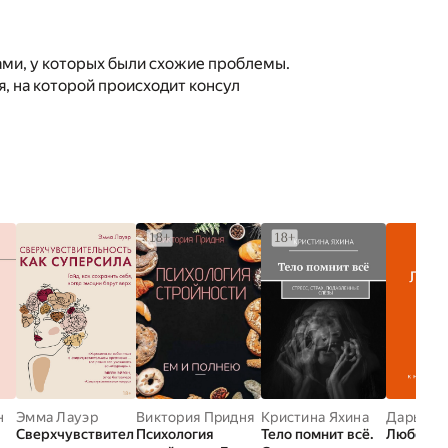
тами, у которых были схожие проблемы.
я, на которой происходит консул
н
Эмма Лауэр
Виктория Придня
Кристина Яхина
Дарья Ки
Сверхчувствител
Психология
Тело помнит всё.
Любовь —