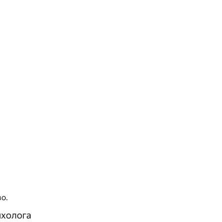
о.
ихолога