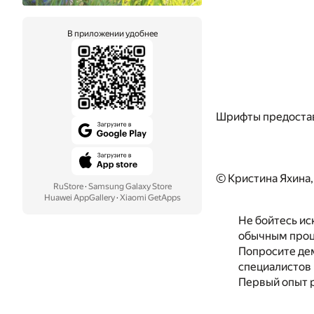
В приложении удобнее
Шрифты предоста
© Кристина Яхина,
RuStore
·
Samsung Galaxy Store
Huawei AppGallery
·
Xiaomi GetApps
Не бойтесь ис
обычным проце
Попросите де
специалистов 
Первый опыт р