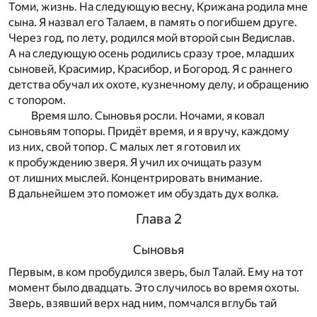
Томи, жизнь. На следующую весну, Крижана родила мне
сына. Я назвал его Талаем, в память о погибшем друге.
Через год, по лету, родился мой второй сын Ведислав.
А на следующую осень родились сразу трое, младших
сыновей, Красимир, Красибор, и Богород. Я с раннего
детства обучал их охоте, кузнечному делу, и обращению
с топором.
Время шло. Сыновья росли. Ночами, я ковал
сыновьям топоры. Придёт время, и я вручу, каждому
из них, свой топор. С малых лет я готовил их
к пробуждению зверя. Я учил их очищать разум
от лишних мыслей. Концентрировать внимание.
В дальнейшем это поможет им обуздать дух волка.
Глава 2
Сыновья
Первым, в ком пробудился зверь, был Талай. Ему на тот
момент было двадцать. Это случилось во время охоты.
Зверь, взявший верх над ним, помчался вглубь тай