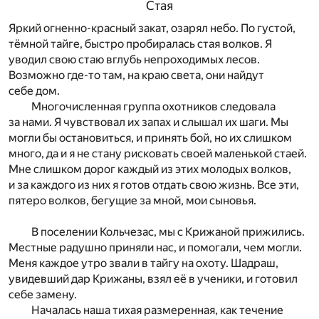
Стая
Яркий огненно-красный закат, озарял небо. По густой,
тёмной тайге, быстро пробиралась стая волков. Я
уводил свою стаю вглубь непроходимых лесов.
Возможно где-то там, на краю света, они найдут
себе дом.
Многочисленная группа охотников следовала
за нами. Я чувствовал их запах и слышал их шаги. Мы
могли бы остановиться, и принять бой, но их слишком
много, да и я не стану рисковать своей маленькой стаей.
Мне слишком дорог каждый из этих молодых волков,
и за каждого из них я готов отдать свою жизнь. Все эти,
пятеро волков, бегущие за мной, мои сыновья.
В поселении Кольчезас, мы с Крижаной прижились.
Местные радушно приняли нас, и помогали, чем могли.
Меня каждое утро звали в тайгу на охоту. Шадраш,
увидевший дар Крижаны, взял её в ученики, и готовил
себе замену.
Началась наша тихая размеренная, как течение