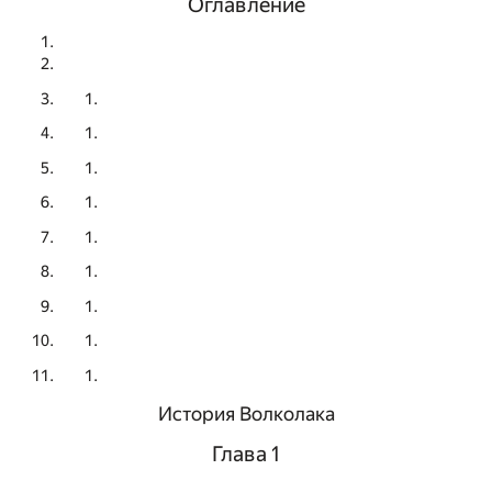
Оглавление
История Волколака
Глава 1