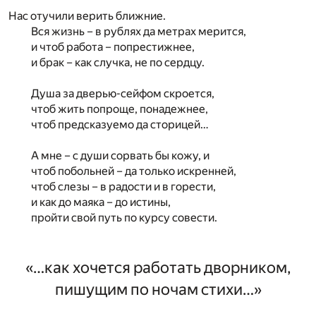
Нас отучили верить ближние.
Вся жизнь – в рублях да метрах мерится,
и чтоб работа – попрестижнее,
и брак – как случка, не по сердцу.
Душа за дверью-сейфом скроется,
чтоб жить попроще, понадежнее,
чтоб предсказуемо да сторицей…
А мне – с души сорвать бы кожу, и
чтоб побольней – да только искренней,
чтоб слезы – в радости и в горести,
и как до маяка – до истины,
пройти свой путь по курсу совести.
«…как хочется работать дворником,
пишущим по ночам стихи…»