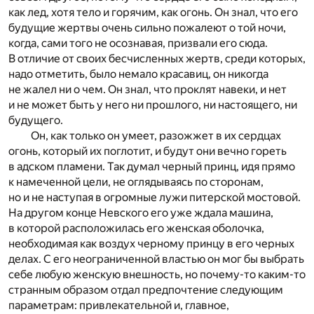
как лед, хотя тело и горячим, как огонь. Он знал, что его
будущие жертвы очень сильно пожалеют о той ночи,
когда, сами того не осознавая, призвали его сюда.
В отличие от своих бесчисленных жертв, среди которых,
надо отметить, было немало красавиц, он никогда
не жалел ни о чем. Он знал, что проклят навеки, и нет
и не может быть у него ни прошлого, ни настоящего, ни
будущего.
Он, как только он умеет, разожжет в их сердцах
огонь, который их поглотит, и будут они вечно гореть
в адском пламени. Так думал черный принц, идя прямо
к намеченной цели, не оглядываясь по сторонам,
но и не наступая в огромные лужи питерской мостовой.
На другом конце Невского его уже ждала машина,
в которой расположилась его женская оболочка,
необходимая как воздух черному принцу в его черных
делах. С его неограниченной властью он мог бы выбрать
себе любую женскую внешность, но почему-то каким-то
странным образом отдал предпочтение следующим
параметрам: привлекательной и, главное,