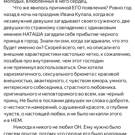
молодых, влюбленных в него сердец.
Что же явилось причиной ЕГО появления? Ровно год
назад в ночь на праздник Ивана Купала, когда все
незамужние девушки загадывают своего суженого, две
девушки по странному совпадению с одинаковым
именем НАТАША загадали себе прибытие черного
принца в город. Знали ли они, когда загадывали, что это
будет именно он? Скорей всего, нет, но описали его
внешние характеристики настолько четко, к сожалению,
позабыв про внутренние, чем этот господин
и не преминул воспользоваться. Они хотели
харизматичного, сексуального брюнета с красивой
внешностью, авантюрного, с чувством юмора, умного,
интересного собеседника, страстного любовника,
оригинального и неповторимого во всем, как черный
принц. Не было в послании девушек ни слова о доброте,
о честности намерений, о душевной красоте, о глубине
чувств, о настоящей любви, и не было ни капли этого
и в НЕМ.
Никогда и никого не любил ОН. Ему нужно было
совсем другое, потому что сердце его было холодным,