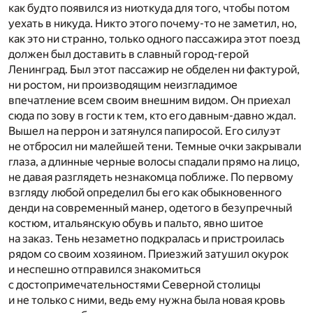
как будто появился из ниоткуда для того, чтобы потом
уехать в никуда. Никто этого почему-то не заметил, но,
как это ни странно, только одного пассажира этот поезд
должен был доставить в славный город-герой
Ленинград. Был этот пассажир не обделен ни фактурой,
ни ростом, ни производящим неизгладимое
впечатление всем своим внешним видом. Он приехал
сюда по зову в гости к тем, кто его давным-давно ждал.
Вышел на перрон и затянулся папиросой. Его силуэт
не отбросил ни малейшей тени. Темные очки закрывали
глаза, а длинные черные волосы спадали прямо на лицо,
не давая разглядеть незнакомца поближе. По первому
взгляду любой определил бы его как обыкновенного
денди на современный манер, одетого в безупречный
костюм, итальянскую обувь и пальто, явно шитое
на заказ. Тень незаметно подкралась и пристроилась
рядом со своим хозяином. Приезжий затушил окурок
и неспешно отправился знакомиться
с достопримечательностями Северной столицы
и не только с ними, ведь ему нужна была новая кровь