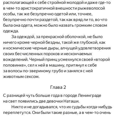
располагающей к себе стройной молодой и даже где-то
в чем-то аристократичной внешности рыжеволосой
особы, так же безупречно одетой или, точнее,
безупречно почти раздетой, так как вряд ли то, во что
была она одета, можно было назвать громким словом
одежда.
За одеждой, за прекрасной оболочкой, не было
ничего кроме черной бездны, такой же глубокой, как
и космические черные дыры, алчущей удовлетворения
своих бесчисленных пороков и нескончаемых
вожделений. Черный принц усмехнулся своей «второй
половинке», сел к ней в машину, притянул к себе
за волосы по-звериному грубо и занялся с ней
животным сексом.
Глава 2
С разницей чуть больше года в городе Ленинграде
на свет появились две девочки Наташи.
Никто и не догадывался, что их судьбы когда-нибудь
переплетутся. Они были такие разные, а в чем-то очень